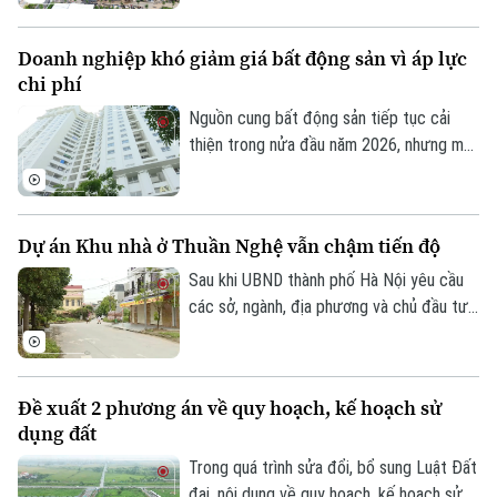
góp phần nâng cao hiệu lực, hiệu quả quản
lý nhà nước trong lĩnh vực xây dựng.
Doanh nghiệp khó giảm giá bất động sản vì áp lực
chi phí
Theo dõi Hà Nội On
Nguồn cung bất động sản tiếp tục cải
thiện trong nửa đầu năm 2026, nhưng mặt
bằng giá vẫn neo cao. Chi phí đất, xây
dựng, vốn và các nghĩa vụ tài chính gia
tăng khiến doanh nghiệp không còn nhiều
Dự án Khu nhà ở Thuần Nghệ vẫn chậm tiến độ
dư địa giảm giá bán.
Sau khi UBND thành phố Hà Nội yêu cầu
các sở, ngành, địa phương và chủ đầu tư
khẩn trương xử lý gần 300 dự án chậm
triển khai, nhiều dự án tồn tại kéo dài
nhiều năm đang được rà soát để xác định
Đề xuất 2 phương án về quy hoạch, kế hoạch sử
rõ trách nhiệm và có phương án xử lý dứt
dụng đất
điểm. Khu nhà ở Thuần Nghệ tại thị xã Sơn
Tây là một trong những dự án nằm trong
Trong quá trình sửa đổi, bổ sung Luật Đất
danh sách này.
đai, nội dung về quy hoạch, kế hoạch sử