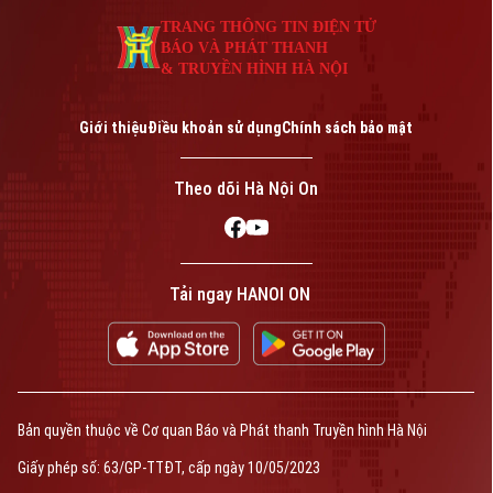
TRANG THÔNG TIN ĐIỆN TỬ
BÁO VÀ PHÁT THANH
& TRUYỀN HÌNH HÀ NỘI
Giới thiệu
Điều khoản sử dụng
Chính sách bảo mật
Theo dõi Hà Nội On
Tải ngay HANOI ON
Bản quyền thuộc về Cơ quan Báo và Phát thanh Truyền hình Hà Nội
Giấy phép số: 63/GP-TTĐT, cấp ngày 10/05/2023