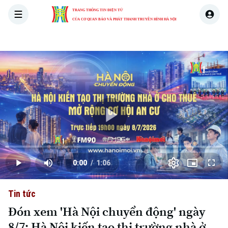
TRANG THÔNG TIN ĐIỆN TỬ
CỦA CƠ QUAN BÁO VÀ PHÁT THANH TRUYỀN HÌNH HÀ NỘI
THỜI SỰ
HÀ NỘI
THẾ GIỚI
KINH TẾ
NHÀ ĐẤT
Skip Ad
Play
Loaded
:
Video
1.97%
0:00
/
1:06
Play
Mute
Picture-
Full
Current
Duration
in-
Picture
Tin tức
Time
Đón xem 'Hà Nội chuyển động' ngày
8/7: Hà Nội kiến tạo thị trường nhà ở