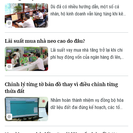
Kinh tế
từng thôn, từng khu dân cư, với sự vào
Dù đã có nhiều hướng dẫn, một số cá
An ninh trật tự
Khoảnh khắc Hà Nội
cuộc của cả hệ thống chính trị và sự
Quân sự
nhân, hộ kinh doanh vẫn lúng túng khi kê
Tin tức
Nhà đất
đồng thuận của người dân.
Công nghệ
khai và nộp thuế đối với hoạt động cho
Ẩm thực
Hồ sơ
thuê nhà, bất động sản. Ngành Thuế mới
Cafe sáng
Tin tức
Tàu và Xe
đây đã tổng hợp một số lưu ý về vấn đề
Lãi suất mua nhà neo cao do đâu?
Người Việt 4 phương
này.
Tài chính Ngân hàng
Đầu tư
Lãi suất vay mua nhà tăng trở lại khi chi
Ô tô
Giáo dục
phí huy động vốn của ngân hàng đi lên,
Doanh nghiệp
Căn hộ
Tàu
trong khi tín dụng bất động sản vẫn được
Tin tức
Văn hóa
kiểm soát, khiến người mua nhà chịu áp
Đất đai
Xe máy
lực tài chính lớn hơn.
Tuyển sinh
Chỉnh lý từng tờ bản đồ thay vì điều chỉnh từng
Tin tức
Sức khỏe
Kinh nghiệm
thửa đất
Thị trường
Hướng nghiệp
Làng nghề
Nhằm hoàn thành nhiệm vụ đồng bộ hóa
Y tế
Thể thao
Đánh giá
dữ liệu đất đai đúng kế hoạch, các tổ
Di tích
công tác luôn tìm các phương án để
Dinh dưỡng
Bóng đá
Giải trí
chỉnh lý, cập nhật dữ liệu đất đai đảm bảo
theo đúng yêu cầu, trong đó, việc chỉnh lý
Tư vấn sức khỏe
Quần vợt