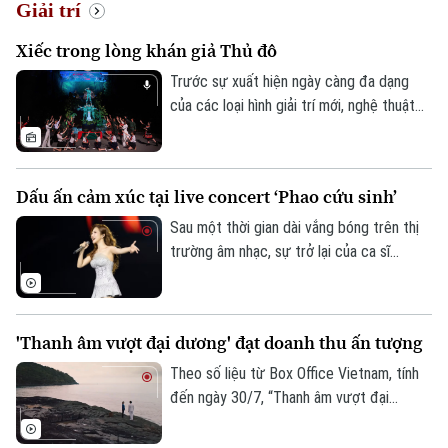
Giải trí
Xiếc trong lòng khán giả Thủ đô
Trước sự xuất hiện ngày càng đa dạng
của các loại hình giải trí mới, nghệ thuật
xiếc hiện nay đang phải đối mặt với không
ít khó khăn và thách thức trong việc thu
hút khán giả, đặc biệt là khán giả trẻ.
Dấu ấn cảm xúc tại live concert ‘Phao cứu sinh’
Nhưng với sự đổi mới trong cách dàn
dựng, nội dung và hình thức biểu diễn,
Sau một thời gian dài vắng bóng trên thị
xiếc vẫn giữ được sức hút riêng và có
trường âm nhạc, sự trở lại của ca sĩ
một lượng khán giả yêu mến, đặc biệt là
Hương Tràm với live concert 'Phao cứu
khán giả tại Hà Nội.
sinh' đã nhanh chóng trở thành tâm điểm
thu hút sự chú ý của đông đảo công
'Thanh âm vượt đại dương' đạt doanh thu ấn tượng
chúng. Đêm nhạc không chỉ tạo nên một
không gian nghệ thuật chỉn chu, hoành
Chuyên mục
Theo số liệu từ Box Office Vietnam, tính
tráng mà còn chạm đến cảm xúc của khán
đến ngày 30/7, “Thanh âm vượt đại
Thời sự
giả ở nhiều lứa tuổi khác nhau vào tối 1/8.
dương” đạt doanh thu hơn 5 tỷ đồng sau
một tuần phát hành thương mại, góp mặt