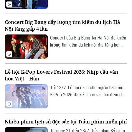
hỏi được đặt ra tại triển lãm nghệ thuật
đương đại "Thể lạ" (The Alien Self) khai
mạc chiều 17/7 tại Hà Nội. Phó Chủ tịch
Concert Big Bang đẩy lượng tìm kiếm du lịch Hà
UBND thành phố Hà Nội Vũ Thu Hà dự lễ
Nội tăng gấp 4 lần
khai mạc.
Concert của Big Bang tại Hà Nội đã khiến
lượng tìm kiếm du lịch nội địa tăng hơn
bốn lần so với mức thông thường, theo
dữ liệu ghi nhận từ nền tảng công nghệ du
lịch tích hợp Traveloka.
Lễ hội K-Pop Lovers Festival 2026: Nhịp cầu văn
hóa Việt – Hàn
Tối 13/7, Lễ hội dành cho người hâm mộ
K-Pop 2026 đã kết thúc sau hai đêm diễn
ra tại phố đi bộ Trần Nhân Tông, Hà Nội.
Chương trình do Trung tâm Văn hóa Hàn
Quốc tại Việt Nam, Cơ quan Nội dung
Nhiều phim lịch sử đặc sắc tại Tuần phim miễn phí
Sáng tạo Hàn Quốc và Báo Seoul phối hợp
tổ chức, mở cửa miễn phí cho người dân.
Từ ngày 21 đến 28/7, Tuần phim Kỷ niệm