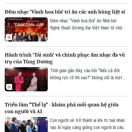
của khán giả là sự bền bỉ, khéo léo cùng
Đêm nhạc 'Vành hoa lửa' tri ân các anh hùng liệt sĩ
Liên hệ đường dây nóng (bấm để gọi)
niềm đam mê của những nghệ sỹ đứng
lặng phía sau bức mành sân khấu.
Tòa soạn
Tòa soạn
Đêm nhạc “Vành hoa lửa” do Nhà hát
Nghệ thuật đương đại Việt Nam tổ chức
0865.116.699 (hotline)
0865.116.699
sẽ diễn ra lúc 19 giờ 30 ngày 26/7 tại
Không gian Văn hóa Việt (79 Hàng Trống,
Hà Nội). Chương trình hướng tới kỷ niệm
Hành trình ‘Tái sinh’ và chinh phục âm nhạc đa vũ
79 năm Ngày Thương binh - Liệt sĩ.
trụ của Tùng Dương
Thời gian gần đây, câu hỏi "Nếu cả đời
không rực rỡ thì sao?" không chỉ là một
chủ đề được thảo luận sôi nổi trên MXH
mà đã trở thành tựa đề sản phẩm âm
nhạc của Divo Tùng Dương. MV nhanh
Triển lãm "Thể lạ" - khám phá mối quan hệ giữa
chóng vượt mốc hàng triệu lượt xem,
con người và AI
đánh dấu bước đi đầy mới mẻ của một
giọng ca nội lực quyết định bước ra khỏi
Con người sẽ trở thành ai khi trí tuệ nhân
vùng an toàn.
tạo AI ngày càng giống con người là câu