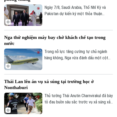
Ngày 7/8, Saudi Arabia, Thổ Nhĩ Kỳ và
CỦA CƠ QUAN BÁO VÀ PHÁT THANH TRUYỀN HÌNH HÀ NỘI
Pakistan dự kiến ký một thỏa thuận
Số 3-5 Huỳnh Thúc Kháng-Phường Láng-Hà Nội
phòng thủ chung tại thành phố Jeddah
của Saudi Arabia, nhằm tăng cường quan
Giám đốc: VŨ MINH TUẤN
hệ an ninh giữa ba nước.
Phó Giám đốc: Nguyễn Kim Khiêm, Nguyễn Minh Đức, Nguyễn Thành Lợi
Nga thử nghiệm máy bay chở khách chế tạo trong
nước
Trong nỗ lực tăng cường tự chủ ngành
hàng không, Nga vừa đánh dấu một cột
mốc mới khi chiếc máy bay chở khách
MS-21, được chế tạo hoàn toàn trong
nước, thực hiện thành công chuyến bay
Thái Lan lên án vụ xả súng tại trường học ở
đầu tiên.
Nonthaburi
Thủ tướng Thái Anutin Charnvirakul đã bày
tỏ đau buồn sâu sắc trước vụ xả súng xảy
ra vào sáng 7/8 theo giờ địa phương, tại
trường Thepsirin, tỉnh Nonthaburi, khiến ít