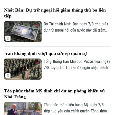
khác. Sự kiện này ghi dấu ấn quan trọng
Nhật Bản: Dự trữ ngoại hối giảm tháng thứ ba liên
trong nỗ lực bảo tồn và thu hồi các tài
tiếp
sản văn hóa bị buôn lậu trái phép của
chính phủ Pakistan.
Bộ Tài chính Nhật Bản ngày 7/8 cho biết
dự trữ ngoại hối của nước này đã giảm
tháng thứ ba liên tiếp trong tháng 7.
Iran khẳng định vượt qua sức ép quân sự
Tổng thống Iran Masoud Pezeshkian ngày
7/8 tuyên bố Tehran đã ngăn chặn thành
công nỗ lực của các đối thủ nhằm làm suy
yếu và gây bất ổn cho đất nước này bằng
sức ép quân sự. Tuyên bố được đưa ra
Tòa phúc thẩm Mỹ đình chỉ dự án phòng khiêu vũ
trong bối cảnh xung đột giữa Iran với Mỹ
Nhà Trắng
và Israel vẫn tiếp diễn.
Tòa phúc thẩm liên bang Mỹ ngày 7/8
tiếp tục yêu cầu chính quyền Tổng thống