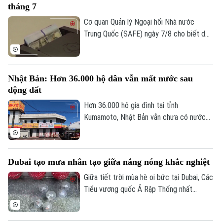
tháng 7
Cơ quan Quản lý Ngoại hối Nhà nước
Trung Quốc (SAFE) ngày 7/8 cho biết dự
trữ ngoại hối của nước này tăng nhẹ trong
tháng 7, nhờ đồng USD suy yếu và diễn
biến trái chiều của giá các loại tài sản
Liên hệ đường dây nóng (bấm để gọi)
Nhật Bản: Hơn 36.000 hộ dân vẫn mất nước sau
trên thị trường toàn cầu.
Tòa soạn
Tòa soạn
động đất
Hơn 36.000 hộ gia đình tại tỉnh
0865.116.699 (hotline)
0865.116.699
Kumamoto, Nhật Bản vẫn chưa có nước
sinh hoạt trong 10 ngày sau trận động
đất mạnh làm rung chuyển khu vực. Giới
chức địa phương cho biết việc khôi phục
Dubai tạo mưa nhân tạo giữa nắng nóng khắc nghiệt
hoàn toàn nguồn cung cấp nước dự kiến
phải đến cuối tháng 8 mới hoàn tất.
Giữa tiết trời mùa hè oi bức tại Dubai, Các
Tiểu vương quốc Ả Rập Thống nhất
(UAE), du khách đã có cơ hội tận hưởng
không gian mát mẻ dưới những cơn mưa