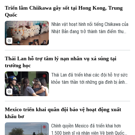
nhân tạo trên một tuyến phố nghỉ dưỡng
Triển lãm Chiikawa gây sốt tại Hong Kong, Trung
đặc biệt.
Quốc
Nhân vật hoạt hình nổi tiếng Chiikawa của
Nhật Bản đang trở thành tâm điểm thu
hút đông đảo người hâm mộ tại Hong
Kong (Trung Quốc) với một triển lãm nghệ
thuật quy mô lớn. Sự kiện mang đến
Thái Lan hỗ trợ tâm lý nạn nhân vụ xả súng tại
không gian trải nghiệm đa giác quan, kết
trường học
hợp giữa nghệ thuật, âm nhạc và các mô
hình khổng lồ, góp phần thúc đẩy du lịch
Thái Lan đã triển khai các đội hỗ trợ sức
văn hóa và kinh tế sáng tạo.
khỏe tâm thần tới những gia đình bị ảnh
hưởng sau vụ xả súng tại một trường học
ở tỉnh Nonthaburi, khiến nhiều người thiệt
mạng và bị thương.
Mexico triển khai quân đội bảo vệ hoạt động xuất
khẩu bơ
Chính quyền Mexico đã triển khai hơn
1.500 binh sĩ và nhân viên Vệ binh Quốc