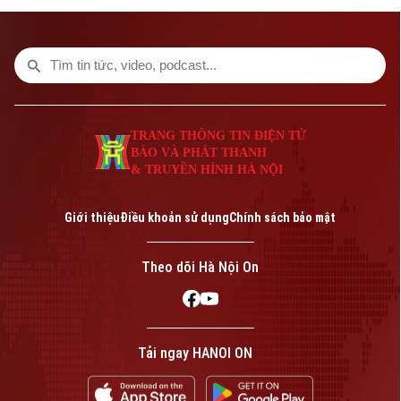
nhất 8 người thiệt mạng bao gồm cả nghi
phạm và 22 người khác bị thương.
TRANG THÔNG TIN ĐIỆN TỬ
BÁO VÀ PHÁT THANH
& TRUYỀN HÌNH HÀ NỘI
Giới thiệu
Điều khoản sử dụng
Chính sách bảo mật
Theo dõi Hà Nội On
Tải ngay HANOI ON