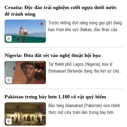
Xe máy
mại qua tuyến hàng hải chiến lược này.
Tuyển sinh
Croatia: Độc đáo trải nghiệm cưỡi ngựa dưới nước
Tin tức
Sức khỏe
Kinh nghiệm
để tránh nóng
Thị trường
Hướng nghiệp
Làng nghề
Trước những đợt nắng nóng gay gắt đang
Y tế
Thể thao
Đánh giá
bao trùm khu vực Balkan, đảo Brac của
Di tích
Croatia đã mang đến một trải nghiệm
Dinh dưỡng
Bóng đá
Giải trí
tránh nóng khá độc đáo. Thay vì cưỡi
ngựa dọc bãi biển, du khách tại đây có
Tư vấn sức khỏe
Quần vợt
Nigeria: Đưa đất sét vào nghệ thuật hội họa
Tin tức
thể trực tiếp cưỡi ngựa lội dưới làn nước
Đã phát sóng
biển mát lành.
Tại thành phố Lagos (Nigeria), họa sĩ
Golf
Sao
Emmanuel Olatunde đang thu hút sự chú ý
của giới nghệ thuật quốc tế khi biến đất
Điện ảnh
sét tự nhiên thành các loại sơn màu độc
đáo. Kỹ thuật sáng tạo này không chỉ mở
Thời trang
Pakistan trưng bày hơn 1.100 cổ vật quý hiếm
ra hướng đi mới cho nghệ thuật chân dung
mà còn lan tỏa thông điệp về sử dụng
Bảo tàng Islamabad (Pakistan) vừa chính
Âm nhạc
chất liệu bền vững.
thức mở cửa triển lãm trưng bày hơn
1.100 cổ vật quý hiếm vừa được thu hồi
thành công từ Italia, Mỹ và nhiều quốc gia