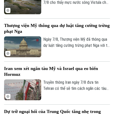
7/8 cho thấy mực nước sông Vistula chảy
qua thủ đô Warsaw của Ba Lan đã giảm
xuống mức thấp nhất kể từ khi công tác
đo đạc được triển khai.
Thượng viện Mỹ thông qua dự luật tăng cường trừng
phạt Nga
Ngày 7/8, Thượng viện Mỹ đã thông qua
dự luật tăng cường trừng phạt Nga với tỷ
lệ 86 phiếu thuận và 11 phiếu chống trong
phiên họp cuối cùng trước kỳ nghỉ hè.
Iran xem xét ngăn tàu Mỹ và Israel qua eo biển
Hormuz
Truyền thông Iran ngày 7/8 đưa tin
Tehran có thể sẽ tìm cách ngăn các tàu
của Mỹ và Israel đi qua eo biển Hormuz
theo khuôn khổ thỏa thuận hợp tác với
Oman nhằm mở lại tuyến hàng hải chiến
Dự trữ ngoại hối của Trung Quốc tăng nhẹ trong
lược này cho hoạt động thương mại.