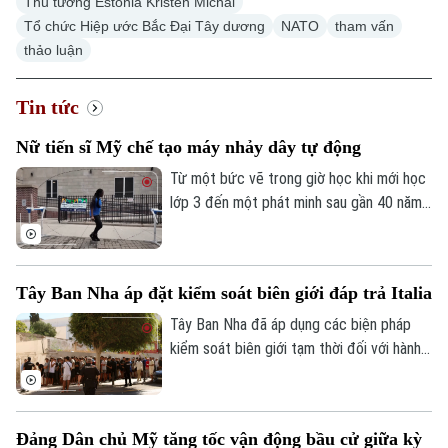
Thủ tướng Estonia Kristen Michal
Tổ chức Hiệp ước Bắc Đại Tây dương
NATO
tham vấn
thảo luận
Tin tức
Nữ tiến sĩ Mỹ chế tạo máy nhảy dây tự động
Từ một bức vẽ trong giờ học khi mới học
lớp 3 đến một phát minh sau gần 40 năm
theo đuổi, nữ tiến sĩ người Mỹ Tahira Reid
Smith đã biến giấc mơ thời thơ ấu thành
hiện thực. Cỗ máy xoay dây nhảy tự động
Tây Ban Nha áp đặt kiểm soát biên giới đáp trả Italia
mang tên Jump Dreams không chỉ mở ra
trải nghiệm mới cho người yêu thích môn
Tây Ban Nha đã áp dụng các biện pháp
nhảy dây đôi mà còn truyền cảm hứng về
kiểm soát biên giới tạm thời đối với hành
sức mạnh của những ước mơ được nuôi
khách đến từ Italia. Động thái được
dưỡng bằng sự kiên trì.
Madrid đưa ra sau khi Rome siết kiểm
soát đi lại liên quan đến cuộc khủng
Chuyên mục
Đảng Dân chủ Mỹ tăng tốc vận động bầu cử giữa kỳ
hoảng di cư tại Ceuta, vùng lãnh thổ của