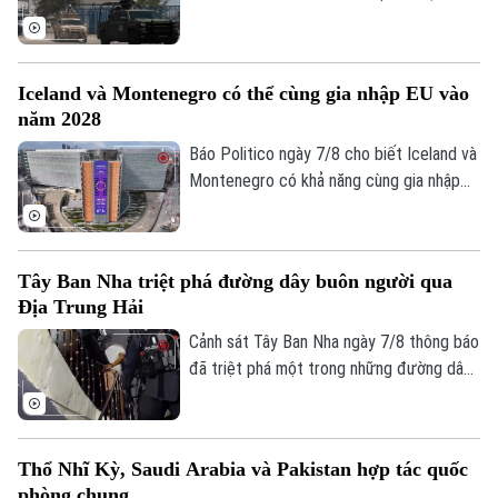
gia tới bang Michoacan – khu vực sản
xuất bơ trọng điểm ở miền Tây nước này,
nhằm ngăn chặn tình trạng tống tiền và
Iceland và Montenegro có thể cùng gia nhập EU vào
bạo lực của các băng nhóm tội phạm ảnh
năm 2028
hưởng tới hoạt động xuất khẩu quả bơ
sang Mỹ.
Báo Politico ngày 7/8 cho biết Iceland và
Montenegro có khả năng cùng gia nhập
Liên minh châu Âu (EU) vào năm 2028.
Kịch bản này sẽ phụ thuộc vào kết quả
cuộc trưng cầu dân ý tại Iceland về việc
Tây Ban Nha triệt phá đường dây buôn người qua
nối lại đàm phán gia nhập EU vào cuối
Địa Trung Hải
tháng này.
Cảnh sát Tây Ban Nha ngày 7/8 thông báo
đã triệt phá một trong những đường dây
buôn người lớn nhất hoạt động trên tuyến
Địa Trung Hải, bắt giữ 78 đối tượng và
Bản quyền thuộc về Cơ quan Báo và Phát thanh Truyền hình Hà Nội Giấy
thu giữ 18 tàu cao tốc.
phép số: Số 63/GP-TTDT, cấp ngày 10/05/2023
Thổ Nhĩ Kỳ, Saudi Arabia và Pakistan hợp tác quốc
phòng chung
TRANG THÔNG TIN ĐIỆN TỬ