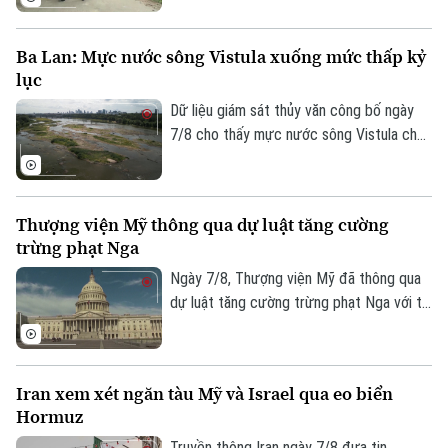
Ô tô
khác, sau vụ vượt ngục bất thành khiến ba
Giáo dục
Doanh nghiệp
phạm nhân thiệt mạng và 23 người bị
Căn hộ
Ba Lan: Mực nước sông Vistula xuống mức thấp kỷ
Tàu
thương.
Tin tức
Văn hóa
lục
Đất đai
Xe máy
Dữ liệu giám sát thủy văn công bố ngày
Tuyển sinh
Tin tức
Sức khỏe
7/8 cho thấy mực nước sông Vistula chảy
Kinh nghiệm
Thị trường
qua thủ đô Warsaw của Ba Lan đã giảm
Hướng nghiệp
Làng nghề
xuống mức thấp nhất kể từ khi công tác
Y tế
Thể thao
Đánh giá
đo đạc được triển khai.
Di tích
Thượng viện Mỹ thông qua dự luật tăng cường
Dinh dưỡng
Bóng đá
Giải trí
trừng phạt Nga
Tư vấn sức khỏe
Ngày 7/8, Thượng viện Mỹ đã thông qua
Quần vợt
Tin tức
Đã phát sóng
dự luật tăng cường trừng phạt Nga với tỷ
lệ 86 phiếu thuận và 11 phiếu chống trong
Golf
Sao
phiên họp cuối cùng trước kỳ nghỉ hè.
Điện ảnh
Iran xem xét ngăn tàu Mỹ và Israel qua eo biển
Hormuz
Thời trang
Truyền thông Iran ngày 7/8 đưa tin