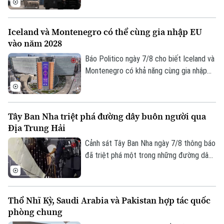
xuất bơ trọng điểm ở miền Tây nước này,
nhằm ngăn chặn tình trạng tống tiền và
Iceland và Montenegro có thể cùng gia nhập EU
bạo lực của các băng nhóm tội phạm ảnh
Theo dõi Hà Nội On
vào năm 2028
hưởng tới hoạt động xuất khẩu quả bơ
sang Mỹ.
Báo Politico ngày 7/8 cho biết Iceland và
Montenegro có khả năng cùng gia nhập
Liên minh châu Âu (EU) vào năm 2028.
Kịch bản này sẽ phụ thuộc vào kết quả
cuộc trưng cầu dân ý tại Iceland về việc
Tây Ban Nha triệt phá đường dây buôn người qua
nối lại đàm phán gia nhập EU vào cuối
Địa Trung Hải
tháng này.
Cảnh sát Tây Ban Nha ngày 7/8 thông báo
đã triệt phá một trong những đường dây
buôn người lớn nhất hoạt động trên tuyến
Địa Trung Hải, bắt giữ 78 đối tượng và
thu giữ 18 tàu cao tốc.
Thổ Nhĩ Kỳ, Saudi Arabia và Pakistan hợp tác quốc
phòng chung