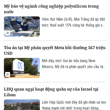
toàn bộ bề mặt Mặt Trăng với tỷ lệ 1:5
Mỹ bảo vệ ngành công nghiệp polysilicon trong
triệu. Đây được xem là bước tiến khoa
nước
học quan trọng giúp viết lại lịch sử địa
chất của thiên thể này dựa trên những dữ
Hôm thứ Năm (6/8), Nhà Trắng đã áp đặt
liệu nghiên cứu tiên tiến nhất.
mức thuế suất 15% cùng hệ thống giá sàn
mới đối với các sản phẩm làm từ
polysilicon – loại nguyên liệu thô then
chốt cho ngành bán dẫn và sản xuất tấm
Tòa án tại Mỹ phán quyết Meta bồi thường 567 triệu
pin năng lượng mặt trời.
USD
Mới đây, một tòa án tiểu bang New
Mexico, Mỹ đã ra phán quyết yêu cầu tập
đoàn Meta bồi thường 567 triệu USD và
thay đổi phương thức vận hành các nền
tảng mạng xã hội đối với người dùng trẻ
LHQ quan ngại hoạt động quân sự của Israel tại
tuổi, sau khi xác định công ty này chịu
Liban
trách nhiệm gây tổn hại đến sức khỏe
tâm thần của trẻ em.
Liên Hợp Quốc mới đây đã ghi nhận sự leo
thang mạnh mẽ nhất trong hoạt động