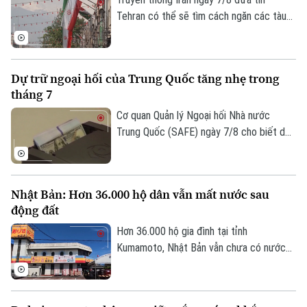
Tehran có thể sẽ tìm cách ngăn các tàu
Âm nhạc
của Mỹ và Israel đi qua eo biển Hormuz
theo khuôn khổ thỏa thuận hợp tác với
Oman nhằm mở lại tuyến hàng hải chiến
Dự trữ ngoại hối của Trung Quốc tăng nhẹ trong
lược này cho hoạt động thương mại.
tháng 7
Cơ quan Quản lý Ngoại hối Nhà nước
Trung Quốc (SAFE) ngày 7/8 cho biết dự
trữ ngoại hối của nước này tăng nhẹ trong
tháng 7, nhờ đồng USD suy yếu và diễn
biến trái chiều của giá các loại tài sản
Nhật Bản: Hơn 36.000 hộ dân vẫn mất nước sau
trên thị trường toàn cầu.
động đất
Hơn 36.000 hộ gia đình tại tỉnh
Kumamoto, Nhật Bản vẫn chưa có nước
sinh hoạt trong 10 ngày sau trận động
đất mạnh làm rung chuyển khu vực. Giới
chức địa phương cho biết việc khôi phục