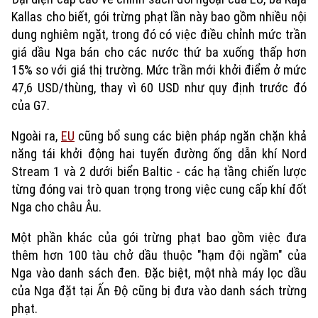
Kallas cho biết, gói trừng phạt lần này bao gồm nhiều nội
dung nghiêm ngặt, trong đó có việc điều chỉnh mức trần
giá dầu Nga bán cho các nước thứ ba xuống thấp hơn
15% so với giá thị trường. Mức trần mới khởi điểm ở mức
47,6 USD/thùng, thay vì 60 USD như quy định trước đó
của G7.
Ngoài ra,
EU
cũng bổ sung các biện pháp ngăn chặn khả
năng tái khởi động hai tuyến đường ống dẫn khí Nord
Stream 1 và 2 dưới biển Baltic - các hạ tầng chiến lược
từng đóng vai trò quan trọng trong việc cung cấp khí đốt
Nga cho châu Âu.
Xu hướng
Một phần khác của gói trừng phạt bao gồm việc đưa
thêm hơn 100 tàu chở dầu thuộc "hạm đội ngầm" của
Nga vào danh sách đen. Đặc biệt, một nhà máy lọc dầu
của Nga đặt tại Ấn Độ cũng bị đưa vào danh sách trừng
phạt.