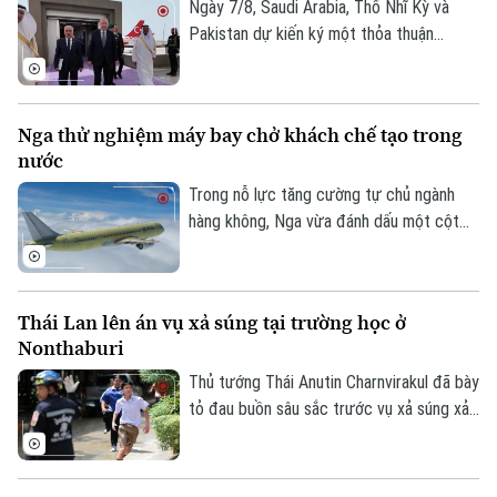
Ngày 7/8, Saudi Arabia, Thổ Nhĩ Kỳ và
Pakistan dự kiến ký một thỏa thuận
phòng thủ chung tại thành phố Jeddah
của Saudi Arabia, nhằm tăng cường quan
hệ an ninh giữa ba nước.
Nga thử nghiệm máy bay chở khách chế tạo trong
nước
Trong nỗ lực tăng cường tự chủ ngành
hàng không, Nga vừa đánh dấu một cột
mốc mới khi chiếc máy bay chở khách
MS-21, được chế tạo hoàn toàn trong
nước, thực hiện thành công chuyến bay
Thái Lan lên án vụ xả súng tại trường học ở
đầu tiên.
Nonthaburi
Thủ tướng Thái Anutin Charnvirakul đã bày
tỏ đau buồn sâu sắc trước vụ xả súng xảy
ra vào sáng 7/8 theo giờ địa phương, tại
trường Thepsirin, tỉnh Nonthaburi, khiến ít
nhất 8 người thiệt mạng bao gồm cả nghi