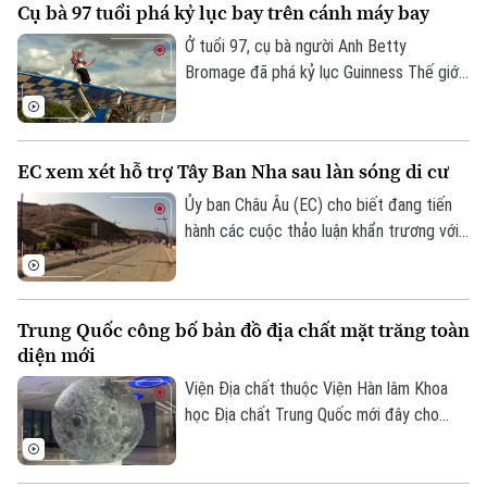
Cụ bà 97 tuổi phá kỷ lục bay trên cánh máy bay
phạm và 22 người khác bị thương.
Ở tuổi 97, cụ bà người Anh Betty
Bromage đã phá kỷ lục Guinness Thế giới
của chính mình khi trở thành người phụ nữ
lớn tuổi nhất biểu diễn trên cánh máy bay.
Thử thách đặc biệt này cũng nhằm gây
EC xem xét hỗ trợ Tây Ban Nha sau làn sóng di cư
quỹ cho bệnh viện từng điều trị bệnh đột
quỵ cho bà.
Ủy ban Châu Âu (EC) cho biết đang tiến
hành các cuộc thảo luận khẩn trương với
Tây Ban Nha về một gói hỗ trợ tài chính
bổ sung dành cho vùng lãnh thổ Ceuta.
Động thái này diễn ra sau khi ghi nhận
Trung Quốc công bố bản đồ địa chất mặt trăng toàn
khoảng 72.000 người di cư vượt biên từ
diện mới
Maroc vào khu vực này trong một đợt
Liên hệ đường dây nóng (bấm để gọi)
biến động chưa từng có tiền lệ.
Viện Địa chất thuộc Viện Hàn lâm Khoa
Tòa soạn
Tòa soạn
học Địa chất Trung Quốc mới đây cho
biết một nhóm nghiên cứu của nước này
0865.116.699 (hotline)
0865.116.699
đã hoàn thành bản đồ địa chất cập nhật