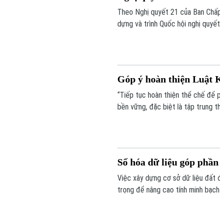
Theo Nghị quyết 21 của Ban Chấp
dựng và trình Quốc hội nghị quyế
mại mà chủ đầu tư không còn khả
góp phần khơi thông nguồn lực đất
Góp ý hoàn thiện Luật 
“Tiếp tục hoàn thiện thể chế để p
bền vững, đặc biệt là tập trung 
bảo đảm hiệu lực quản lý nhà nước
doanh nghiệp đã đưa ra phân tích 
động sản 2023” tổ chức sáng 6/8
Số hóa dữ liệu góp phần
Việc xây dựng cơ sở dữ liệu đất 
trọng để nâng cao tính minh bạch 
dữ liệu cần được kết nối, cập nhậ