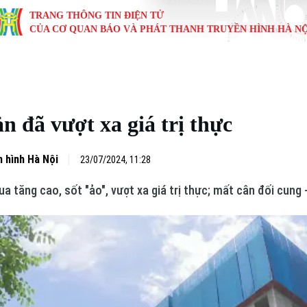
TRANG THÔNG TIN ĐIỆN TỬ
CỦA CƠ QUAN BÁO VÀ PHÁT THANH TRUYỀN HÌNH HÀ NỘ
KINH TẾ
NHÀ ĐẤT
TÀU VÀ XE
GIÁO DỤC
VĂN HÓA
SỨC KHỎ
i
Tin tức
Tin tức
Ô tô
Tin tức
Tin tức
Y tế
n đã vượt xa giá trị thực
ự
Cafe sáng
Đầu tư
Tàu
Tuyển sinh
Làng nghề
Dinh dư
Nội
Tài chính Ngân hàng
Căn hộ
Xe máy
Hướng nghiệp
Di tích
Tư vấn 
 hình Hà Nội
23/07/2024, 11:28
ua tăng cao, sốt "ảo", vượt xa giá trị thực; mất cân đối cung
iệt 4 phương
Doanh nghiệp
Đất đai
Thị trường
Kinh nghiệm
Đánh giá