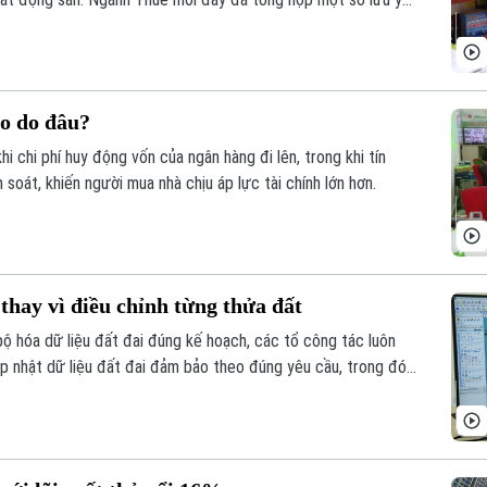
ao do đâu?
khi chi phí huy động vốn của ngân hàng đi lên, trong khi tín
oát, khiến người mua nhà chịu áp lực tài chính lớn hơn.
thay vì điều chỉnh từng thửa đất
 hóa dữ liệu đất đai đúng kế hoạch, các tổ công tác luôn
ập nhật dữ liệu đất đai đảm bảo theo đúng yêu cầu, trong đó,
y vì chỉnh lý từng thửa đất như trước đây đã và đang được