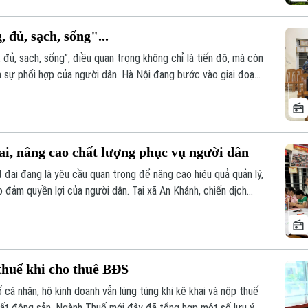
 đủ, sạch, sống"...
 đủ, sạch, sống”, điều quan trọng không chỉ là tiến độ, mà còn
và sự phối hợp của người dân. Hà Nội đang bước vào giai đoạn
 45 ngày, với mục tiêu chuẩn hóa khoảng 4,1 triệu thửa đất và
ai, nâng cao chất lượng phục vụ người dân
 đai đang là yêu cầu quan trọng để nâng cao hiệu quả quản lý,
o đảm quyền lợi của người dân. Tại xã An Khánh, chiến dịch
 khai đồng loạt từ từng thôn, từng khu dân cư, với sự vào
à sự đồng thuận của người dân.
thuế khi cho thuê BĐS
cá nhân, hộ kinh doanh vẫn lúng túng khi kê khai và nộp thuế
bất động sản. Ngành Thuế mới đây đã tổng hợp một số lưu ý