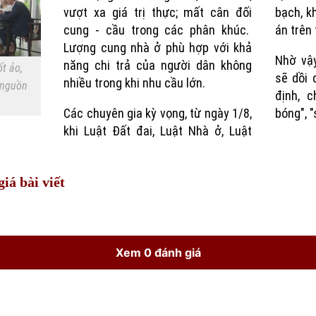
vượt xa giá trị thực; mất cân đối
bạch, k
cung - cầu trong các phân khúc.
án trên 
Lượng cung nhà ở phù hợp với khả
Nhờ vậ
năng chi trả của người dân không
t ảo,
sẽ dồi 
nhiều trong khi nhu cầu lớn.
 nguồn
định, 
Các chuyên gia kỳ vọng, từ ngày 1/8,
bóng", "
khi Luật Đất đai, Luật Nhà ở, Luật
iá bài viết
Xem 0 đánh giá