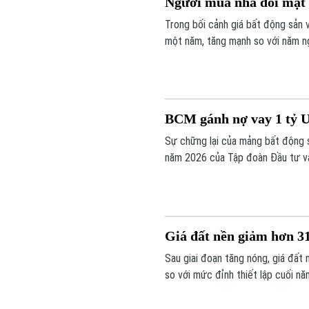
Người mua nhà đối mặt v
Trong bối cảnh giá bất động sản 
một năm, tăng mạnh so với năm ng
BCM gánh nợ vay 1 tỷ U
Sự chững lại của mảng bất động s
năm 2026 của Tập đoàn Đầu tư và
cảnh dư nợ tài chính lên khoảng 1
giá thấp nhất trong 5 năm.
Giá đất nền giảm hơn 3
Sau giai đoạn tăng nóng, giá đất 
so với mức đỉnh thiết lập cuối n