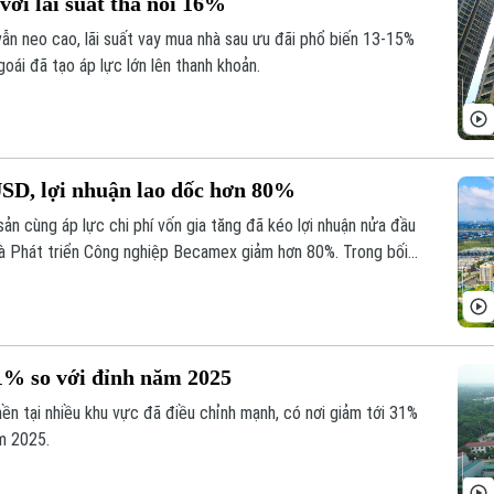
ới lãi suất thả nổi 16%
vẫn neo cao, lãi suất vay mua nhà sau ưu đãi phổ biến 13-15%
oái đã tạo áp lực lớn lên thanh khoản.
SD, lợi nhuận lao dốc hơn 80%
ản cùng áp lực chi phí vốn gia tăng đã kéo lợi nhuận nửa đầu
 Phát triển Công nghiệp Becamex giảm hơn 80%. Trong bối
 tỷ USD, cổ phiếu doanh nghiệp cũng giảm mạnh và lùi về vùng
1% so với đỉnh năm 2025
nền tại nhiều khu vực đã điều chỉnh mạnh, có nơi giảm tới 31%
ăm 2025.