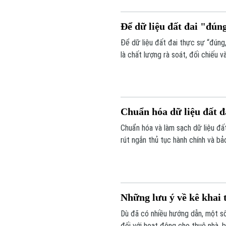
Để dữ liệu đất đai "đúng,
Để dữ liệu đất đai thực sự “đúng,
là chất lượng rà soát, đối chiếu 
nước rút của chiến dịch cao điểm
căn hộ trước ngày 25/8/2026.
Chuẩn hóa dữ liệu đất đ
Chuẩn hóa và làm sạch dữ liệu đất
rút ngắn thủ tục hành chính và bả
cao điểm 45 ngày đang được triển
cuộc của cả hệ thống chính trị v
Những lưu ý về kê khai 
Dù đã có nhiều hướng dẫn, một số 
đối với hoạt động cho thuê nhà, 