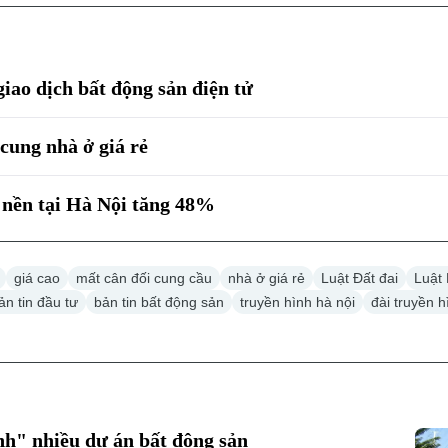
giao dịch bất động sản điện tử
ung nhà ở giá rẻ
nền tại Hà Nội tăng 48%
giá cao
mất cân đối cung cầu
nhà ở giá rẻ
Luật Đất đai
Luật
ản tin đầu tư
bản tin bất động sản
truyền hình hà nội
đài truyền h
inh" nhiều dự án bất động sản