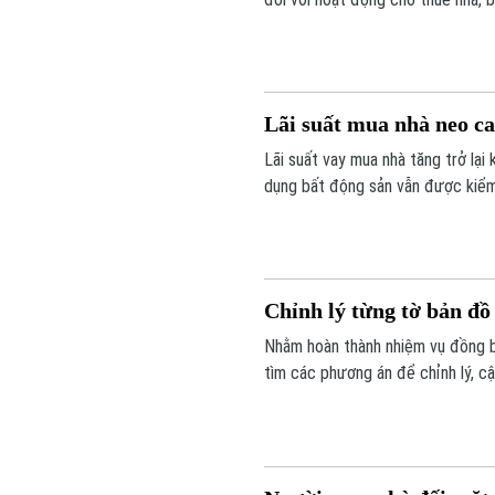
về vấn đề này.
Lãi suất mua nhà neo c
Lãi suất vay mua nhà tăng trở lại 
dụng bất động sản vẫn được kiểm s
Chỉnh lý từng tờ bản đồ 
Nhằm hoàn thành nhiệm vụ đồng bộ
tìm các phương án để chỉnh lý, c
việc chỉnh lý từng tờ bản đồ tha
xem là giải pháp tối ưu.