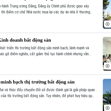
 hành Trung ương Đảng, Đảng ủy Chính phủ được giao xây
t thí điểm cơ chế Nhà nước mua lại các dự án nhà ở thương
 năng thực hiện. Nếu được thông qua, đây được kỳ vọng sẽ
 đai, bổ sung quỹ nhà ở và giảm lãng phí tài nguyên.
Kinh doanh bất động sản
hát triển thị trường bất động sản minh bạch, lành mạnh và
tháo gỡ điểm nghẽn, cắt giảm thủ tục hành chính nhưng vẫn
”. Đó là những nội dung được nhiều chuyên gia, hiệp hội và
tại hội thảo “Góp ý sửa đổi, bổ sung Luật kinh doanh bất
.
 minh bạch thị trường bất động sản
đai và thúc đẩy chuyển đổi số được đánh giá là giải pháp quan
của thị trường bất động sản. Tuy nhiên, để phát huy hiệu quả,
t và chia sẻ đồng bộ.