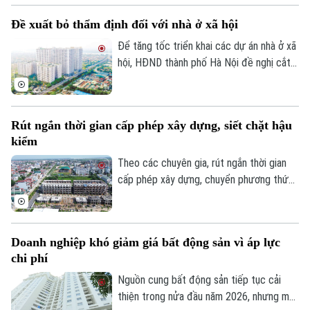
Nội bắt đầu tăng nhẹ.
Đề xuất bỏ thẩm định đối với nhà ở xã hội
Để tăng tốc triển khai các dự án nhà ở xã
hội, HĐND thành phố Hà Nội đề nghị cắt
bỏ hoàn toàn khâu "thẩm định và ra quyết
định miễn tiền sử dụng đất". Bởi khi dự án
được xác định là nhà ở xã hội, doanh
Rút ngắn thời gian cấp phép xây dựng, siết chặt hậu
nghiệp sẽ được tự động miễn các thủ tục
kiểm
này để làm thủ tục giao đất.
Theo các chuyên gia, rút ngắn thời gian
cấp phép xây dựng, chuyển phương thức
quản lý từ “tiền kiểm” sang “hậu kiểm” sẽ
góp phần nâng cao hiệu lực, hiệu quả quản
lý nhà nước trong lĩnh vực xây dựng.
Doanh nghiệp khó giảm giá bất động sản vì áp lực
chi phí
Nguồn cung bất động sản tiếp tục cải
thiện trong nửa đầu năm 2026, nhưng mặt