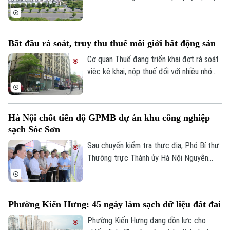
Tập đoàn Novaland ghi nhận kết quả kinh
doanh tích cực khi có lãi trở lại. Doanh
nghiệp cũng tiếp tục triển khai các giải
Bắt đầu rà soát, truy thu thuế môi giới bất động sản
pháp xử lý nợ, tạo nền tảng cho quá trình
phục hồi trong thời gian tới.
Cơ quan Thuế đang triển khai đợt rà soát
việc kê khai, nộp thuế đối với nhiều nhóm
cá nhân có thu nhập cao từ nhiều nguồn,
trong đó có môi giới bất động sản.
Hà Nội chốt tiến độ GPMB dự án khu công nghiệp
sạch Sóc Sơn
Sau chuyến kiểm tra thực địa, Phó Bí thư
Thường trực Thành ủy Hà Nội Nguyễn
Trọng Đông yêu cầu toàn bộ công tác giải
phóng mặt bằng Dự án đầu tư xây dựng
hạ tầng kỹ thuật Khu Công nghiệp sạch
Phường Kiến Hưng: 45 ngày làm sạch dữ liệu đất đai
Sóc Sơn và Dự án xây dựng tuyến đường
vào Khu Công nghiệp sạch Sóc Sơn phải
Phường Kiến Hưng đang dồn lực cho