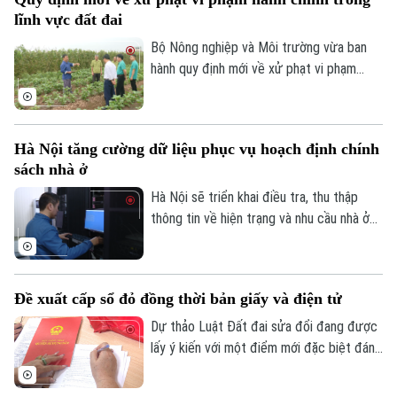
lĩnh vực đất đai
Bộ Nông nghiệp và Môi trường vừa ban
hành quy định mới về xử phạt vi phạm
hành chính trong lĩnh vực đất đai, trong
đó tăng mạnh mức xử phạt đối với nhiều
hành vi tự ý chuyển mục đích sử dụng
Hà Nội tăng cường dữ liệu phục vụ hoạch định chính
đất.
sách nhà ở
Hà Nội sẽ triển khai điều tra, thu thập
thông tin về hiện trạng và nhu cầu nhà ở
trên toàn bộ các xã, phường giai đoạn
2026-2030. Dữ liệu thu thập sẽ là cơ sở
để đánh giá kết quả phát triển nhà ở, xây
Đề xuất cấp sổ đỏ đồng thời bản giấy và điện tử
dựng kế hoạch cho các năm tiếp theo và
hoàn thiện cơ sở dữ liệu về nhà ở, thị
Dự thảo Luật Đất đai sửa đổi đang được
trường bất động sản.
lấy ý kiến với một điểm mới đặc biệt đáng
chú ý: đề xuất cấp sổ đỏ đồng thời dưới
cả hai hình thức bản giấy và bản điện tử.