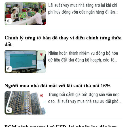
Lãi suất vay mua nhà tăng trở lại khi chi
phí huy động vốn của ngân hàng đi lên,
trong khi tín dụng bất động sản vẫn được
kiểm soát, khiến người mua nhà chịu áp
lực tài chính lớn hơn.
Chỉnh lý từng tờ bản đồ thay vì điều chỉnh từng thửa
đất
Nhằm hoàn thành nhiệm vụ đồng bộ hóa
dữ liệu đất đai đúng kế hoạch, các tổ
công tác luôn tìm các phương án để
chỉnh lý, cập nhật dữ liệu đất đai đảm bảo
theo đúng yêu cầu, trong đó, việc chỉnh lý
Người mua nhà đối mặt với lãi suất thả nổi 16%
từng tờ bản đồ thay vì chỉnh lý từng thửa
đất như trước đây đã và đang được xem
Trong bối cảnh giá bất động sản vẫn neo
là giải pháp tối ưu.
cao, lãi suất vay mua nhà sau ưu đãi phổ
biến 13-15% một năm, tăng mạnh so với
năm ngoái đã tạo áp lực lớn lên thanh
khoản.
BCM gánh nợ vay 1 tỷ USD, lợi nhuận lao dốc hơn