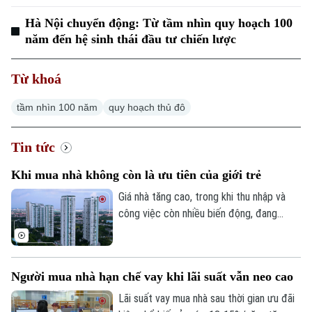
Hà Nội chuyển động: Từ tầm nhìn quy hoạch 100
năm đến hệ sinh thái đầu tư chiến lược
Từ khoá
tầm nhìn 100 năm
quy hoạch thủ đô
Tin tức
Khi mua nhà không còn là ưu tiên của giới trẻ
Giá nhà tăng cao, trong khi thu nhập và
công việc còn nhiều biến động, đang
khiến giấc mơ sở hữu nhà ngày càng xa
với không ít người trẻ. Thay vì mua nhà,
nhiều người lựa chọn thuê, dành nguồn lực
Người mua nhà hạn chế vay khi lãi suất vẫn neo cao
cho công việc và chất lượng cuộc sống.
Quan niệm về “an cư” đang dần thay đổi.
Lãi suất vay mua nhà sau thời gian ưu đãi