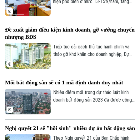
hiện phổ biến ở mức 13-15%/năm, tăng
đáng kể so với năm 2025. Trong bối cảnh
giá bất động sản vẫn neo cao, chi phí vốn
gia tăng đang khiến người mua thận trọng
Đề xuất giảm điều kiện kinh doanh, gỡ vướng chuyển
hơn khi sử dụng đòn bẩy tài chính.
nhượng BĐS
Tiếp tục cải cách thủ tục hành chính và
tháo gỡ khó khăn cho doanh nghiệp, Dự
thảo Luật Kinh doanh bất động sản (sửa
đổi) đề xuất cắt giảm nhiều điều kiện kinh
doanh và đơn giản hóa thủ tục chuyển
Mỗi bất động sản sẽ có 1 mã định danh duy nhất
Chuyên mục
nhượng dự án.
Nhiều điểm mới trong dự thảo luật kinh
Thời sự
doanh bất động sản 2023 đã được công
bố để các chuyên gia, cộng đồng doanh
Hà Nội
nghiệp và các đơn vị liên quan cùng góp ý,
Hà Nội
hoàn thiện. Đáng chú ý, việc định danh bất
Nghị quyết 21 sẽ "hồi sinh" nhiều dự án bất động sản
Chính trị
động sản sẽ được bổ sung vào điều
Nhịp sống Hà Nội
Thế giới
khoản của Luật lần này, đảm bảo mỗi bất
Theo Nghị quyết 21 của Ban Chấp hành