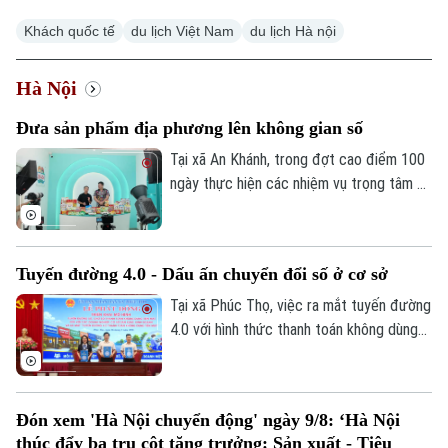
Khách quốc tế
du lịch Việt Nam
du lịch Hà nội
Hà Nội
Đưa sản phẩm địa phương lên không gian số
Tại xã An Khánh, trong đợt cao điểm 100
ngày thực hiện các nhiệm vụ trọng tâm về
chuyển đổi số, địa phương đang hỗ trợ
doanh nghiệp đưa sản phẩm lên các nền
tảng trực tuyến, mở rộng khả năng tiếp
Tuyến đường 4.0 - Dấu ấn chuyển đổi số ở cơ sở
cận thị trường.
Tại xã Phúc Thọ, việc ra mắt tuyến đường
4.0 với hình thức thanh toán không dùng
tiền mặt là dấu mốc quan trọng, góp phần
xây dựng môi trường kinh doanh văn minh,
hiện đại, thúc đẩy phát triển kinh tế số
Đón xem 'Hà Nội chuyển động' ngày 9/8: ‘Hà Nội
ngay từ cơ sở.
thúc đẩy ba trụ cột tăng trưởng: Sản xuất - Tiêu