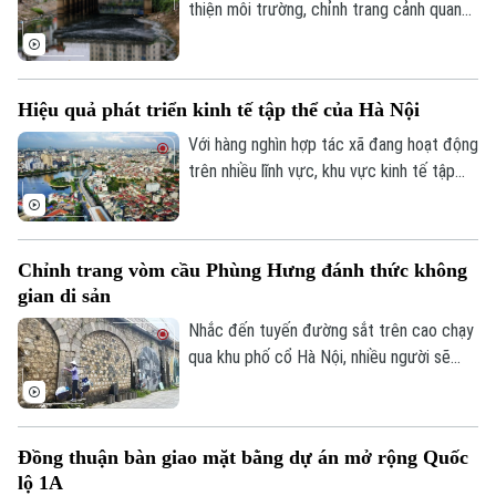
xếp đơn vị hành chính và tổ chức mô hình
thiện môi trường, chỉnh trang cảnh quan
chính quyền địa phương hai cấp trên địa
và nâng cao chất lượng sống cho người
bàn xã năm 2026.
dân, sông Lừ từng được kỳ vọng sẽ trở
thành không gian xanh giữa lòng Thủ đô.
Hiệu quả phát triển kinh tế tập thể của Hà Nội
Tuy nhiên, thực tế hiện nay, nhiều đoạn
sông vẫn bị rác thải phủ kín mặt nước, gây
Với hàng nghìn hợp tác xã đang hoạt động
ô nhiễm và ảnh hưởng đến dòng chảy.
trên nhiều lĩnh vực, khu vực kinh tế tập
thể không chỉ tạo việc làm, nâng cao thu
nhập cho người dân mà còn góp phần xây
dựng chuỗi giá trị. Khi được tháo gỡ
Chỉnh trang vòm cầu Phùng Hưng đánh thức không
những điểm nghẽn đây sẽ là một trong
gian di sản
những động lực quan trọng đóng góp vào
tăng trưởng nhanh và bền vững của Thủ
Nhắc đến tuyến đường sắt trên cao chạy
đô.
qua khu phố cổ Hà Nội, nhiều người sẽ
nhớ ngay đến dãy 131 vòm cầu đá mang
dấu ấn hơn một thế kỷ. Không chỉ là một
công trình hạ tầng, đây còn là một phần
Đồng thuận bàn giao mặt bằng dự án mở rộng Quốc
ký ức đô thị của Thủ đô. Trong thời gian
lộ 1A
tới, khu vực này sẽ được chỉnh trang theo