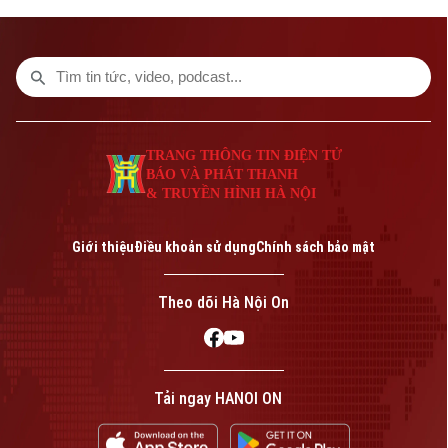
HTX đóng vai trò quan trọng trong việc
hình thành các mô hình kinh tế tập thể,
tăng cường liên kết với các đơn vị doanh
nghiệp để đầu tư xây dựng nông nghiệp
công nghệ cao và hình thành các chuỗi
liên kết sản xuất, tiêu thụ bền vững.
TRANG THÔNG TIN ĐIỆN TỬ
BÁO VÀ PHÁT THANH
& TRUYỀN HÌNH HÀ NỘI
Giới thiệu
Điều khoản sử dụng
Chính sách bảo mật
Theo dõi Hà Nội On
Tải ngay HANOI ON