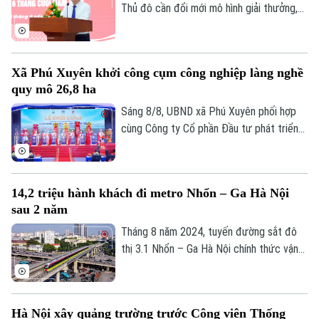
Nội.
Thủ đô cần đổi mới mô hình giải thưởng,
kết hợp phương thức xổ số truyền thống
với công nghệ; đồng thời tái cơ cấu tổ
chức bộ máy, nâng cao thu nhập người lao
Xã Phú Xuyên khởi công cụm công nghiệp làng nghề
động, gia tăng đóng góp cho Thủ đô" - đó
quy mô 26,8 ha
là yêu cầu của Ủy viên Ban Thường vụ
Thành ủy, Phó Chủ tịch UBND TP Hà Nội
Sáng 8/8, UBND xã Phú Xuyên phối hợp
Nguyễn Xuân Lưu.
cùng Công ty Cổ phần Đầu tư phát triển
hạ tầng và đô thị Hoàng Tín tổ chức Lễ
khởi công Dự án đầu tư xây dựng hạ tầng
kỹ thuật Cụm công nghiệp làng nghề Nam
14,2 triệu hành khách đi metro Nhổn – Ga Hà Nội
Tiến. Dự và chỉ đạo buổi lễ có Ủy viên Ban
sau 2 năm
Thường vụ Thành ủy, Phó Chủ tịch UBND
thành phố Hà Nội Nguyễn Xuân Lưu.
Tháng 8 năm 2024, tuyến đường sắt đô
thị 3.1 Nhổn – Ga Hà Nội chính thức vận
hành 8,5km đoạn trên cao từ Nhổn tới
Cầu Giấy. Sau 2 năm đưa vào khai thác
thương mại, tuyến metro này đã phục vụ
Hà Nội xây quảng trường trước Công viên Thống
tổng cộng gần 14,2 triệu lượt hành khách.