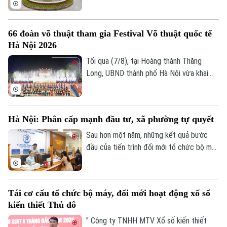
sóc, bảo tồn hàng trăm cá thể động vật
Tư vấn sức khỏe
Quần vợt
mà còn là không gian xanh, văn hoá gắn bó
Tin tức
Đã phát sóng
66 đoàn võ thuật tham gia Festival Võ thuật quốc tế
với nhiều thế hệ người dân Thủ đô.
Golf
Hà Nội 2026
Sao
Tối qua (7/8), tại Hoàng thành Thăng
Điện ảnh
Long, UBND thành phố Hà Nội vừa khai
mạc Festival Võ thuật quốc tế Hà Nội
Thời trang
2026 với chủ đề “Hào khí Thăng Long -
Tinh hoa võ Việt”.
Hà Nội: Phân cấp mạnh đầu tư, xã phường tự quyết
Âm nhạc
Sau hơn một năm, những kết quả bước
đầu của tiến trình đổi mới tổ chức bộ máy
và nâng cao hiệu lực, hiệu quả quản trị đã
cho thấy mô hình chính quyền địa phương
hai cấp không chỉ là sự thay đổi về cơ cấu
Tái cơ cấu tổ chức bộ máy, đổi mới hoạt động xổ số
tổ chức, mà là bước chuyển căn bản tổ
kiến thiết Thủ đô
chức lại không gian phát triển và tái cấu
trúc mô hình quản trị của thành phố Hà
" Công ty TNHH MTV Xổ số kiến thiết