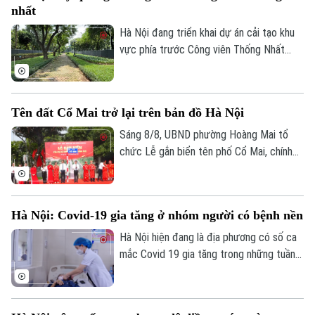
nhất
Hà Nội đang triển khai dự án cải tạo khu
vực phía trước Công viên Thống Nhất
trên phố Trần Nhân Tông, với điểm nhấn là
xây dựng quảng trường kết hợp phố đi
bộ, góp phần hoàn thiện không gian công
Theo dõi Hà Nội On
Tên đất Cổ Mai trở lại trên bản đồ Hà Nội
cộng tại khu vực trung tâm Thủ đô.
Sáng 8/8, UBND phường Hoàng Mai tổ
chức Lễ gắn biển tên phố Cổ Mai, chính
thức đưa một địa danh gắn với lịch sử,
văn hóa vùng đất Kẻ Mơ xưa vào hệ
thống đường phố của Thủ đô. Đây là hoạt
Hà Nội: Covid-19 gia tăng ở nhóm người có bệnh nền
động chào mừng kỷ niệm 81 năm Cách
mạng Tháng Tám thành công và Quốc
Hà Nội hiện đang là địa phương có số ca
khánh 2/9.
mắc Covid 19 gia tăng trong những tuần
gần đây, chỉ tính riêng tuần cuối tháng 7
thành phố đã ghi nhận tới gần 270 ca mắc.
Hầu hết các ca bệnh đều tập trung ở