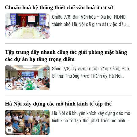
hương tưởng niệm và chính thức triển
Bản quyền thuộc về Cơ quan Báo và Phát thanh Truyền hình Hà Nội Giấy
Chuẩn hoá hệ thống thiết chế văn hoá ở cơ sở
khai công tác lấy mẫu hài cốt liệt sĩ chưa
phép số: Số 63/GP-TTDT, cấp ngày 10/05/2023
xác định được thông tin để phục vụ giám
Chiều 7/8, Ban Văn hóa – Xã hội HĐND
TRANG THÔNG TIN ĐIỆN TỬ
định ADN.
thành phố Hà Nội đã giám sát việc đầu
tư, khai thác các thiết chế văn hóa, thể
CỦA CƠ QUAN BÁO VÀ PHÁT THANH TRUYỀN HÌNH HÀ NỘI
thao trên địa bàn phường Kiến Hưng.
Số 3-5 Huỳnh Thúc Kháng-Phường Láng-Hà Nội
Tập trung đẩy nhanh công tác giải phóng mặt bằng
Giám đốc: VŨ MINH TUẤN
các dự án hạ tầng trọng điểm
Phó Giám đốc: Nguyễn Kim Khiêm, Nguyễn Minh Đức, Nguyễn Thành Lợi
Sáng 7/8, Ủy viên Trung ương Đảng, Phó
Bí thư Thường trực Thành ủy Hà Nội
Nguyễn Trọng Đông, Trưởng ban Chỉ đạo
giải phóng mặt bằng các dự án đầu tư
trên địa bàn thành phố Hà Nội chủ trì hội
Hà Nội xây dựng các mô hình kinh tế tập thể
nghị Ban Chỉ đạo nhằm rà soát, đánh giá
tiến độ công tác giải phóng mặt bằng
Hà Nội đã khuyến khích xây dựng các mô
triển khai các dự án, công trình trọng
hình kinh tế tập thể, phát triển mô hình
điểm trên địa bàn thành phố.
HTX theo Luật năm 2023. Việc kiện toàn,
nâng cao hiệu quả hoạt động của các