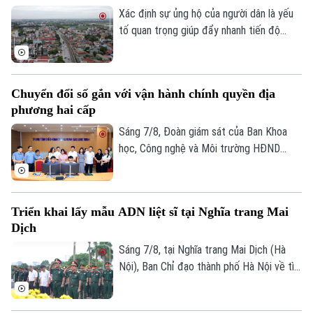
hướng bảo tồn kết hợp phát huy giá trị di
Xác định sự ủng hộ của người dân là yếu
sản, mở ra một không gian văn hóa, nghệ
tố quan trọng giúp đẩy nhanh tiến độ
thuật và du lịch mới.
GPMB dự án Trục không gian Quốc lộ 1A,
thời gian qua, xã Thượng Phúc đã tập
trung đồng loạt nhiều giải pháp. Nhờ đó,
Chuyển đổi số gắn với vận hành chính quyền địa
nhiều người dân và doanh nghiệp đã sớm
phương hai cấp
đồng thuận, bàn giao đất để thực hiện
siêu dự án 162.000 tỷ đồng này.
Sáng 7/8, Đoàn giám sát của Ban Khoa
học, Công nghệ và Môi trường HĐND
thành phố Hà Nội giám sát tình hình thực
hiện công tác chuyển đổi số trên địa bàn
xã Quang Minh giai đoạn 2025-2026.
Triển khai lấy mẫu ADN liệt sĩ tại Nghĩa trang Mai
Dịch
Sáng 7/8, tại Nghĩa trang Mai Dịch (Hà
Nội), Ban Chỉ đạo thành phố Hà Nội về tìm
kiếm, quy tập và xác định danh tính hài
cốt liệt sĩ trang trọng tổ chức Lễ dâng