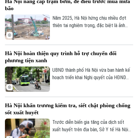
Hà Nội nâng cấp trạm bơm, đê điều trước mùa mưa
nhóm người cao tuổi, người có nhiều bệnh
bão
nền.
Năm 2025, Hà Nội hứng chịu nhiều đợt
thiên tai nghiêm trọng, đặc biệt là ảnh
hưởng của bão số 10, số 11 và mưa lũ lịch
sử. Trước những thiệt hại nặng nề, thành
phố Hà Nội đã thể hiện sự quan tâm đặc
Hà Nội hoàn thiện quy trình hỗ trợ chuyển đổi
biệt bằng việc đầu tư nâng cấp hệ thống
phương tiện xanh
đê điều và thủy lợi, đảm bảo an toàn
phòng chống thiên tai trong mùa mưa lũ
UBND thành phố Hà Nội vừa ban hành kế
2026.
hoạch triển khai Nghị quyết của HĐND
Thành phố về hỗ trợ chuyển đổi phương
tiện giao thông đường bộ từ nhiên liệu
hóa thạch sang năng lượng sạch, đồng
Hà Nội khẩn trương kiểm tra, siết chặt phòng chống
thời khuyến khích người dân sử dụng giao
sốt xuất huyết
thông công cộng.
Trước diễn biến gia tăng của dịch sốt
xuất huyết trên địa bàn, Sở Y tế Hà Nội
vừa ban hành công văn khẩn yêu cầu các