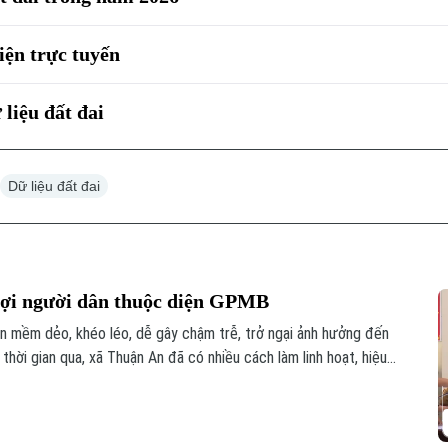
iện trực tuyến
 liệu đất đai
Dữ liệu đất đai
ợi người dân thuộc diện GPMB
 mềm dẻo, khéo léo, dễ gây chậm trễ, trở ngại ảnh hưởng đến
 thời gian qua, xã Thuận An đã có nhiều cách làm linh hoạt, hiệu
rên địa bàn, không chỉ đẩy nhanh tiến độ các dự án mà còn tạo