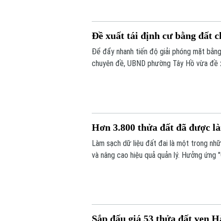
Đề xuất tái định cư bằng đất 
Để đẩy nhanh tiến độ giải phóng mặt bằng
chuyên đề, UBND phường Tây Hồ vừa đề xu
định cư bằng đất tại khu Thư Lâm. Đây 
tác bồi thường, hỗ trợ và tái định cư.
Hơn 3.800 thửa đất đã được là
Làm sạch dữ liệu đất đai là một trong nh
và nâng cao hiệu quả quản lý. Hưởng ứng "
vào cuộc, từng bước chuẩn hóa dữ liệu đất
Sắp đấu giá 53 thửa đất ven H