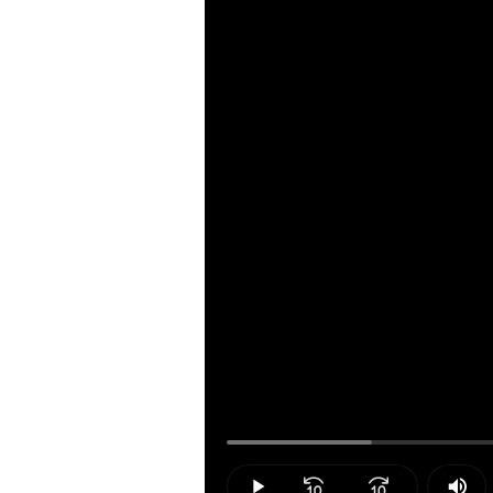
Loaded
:
14.10%