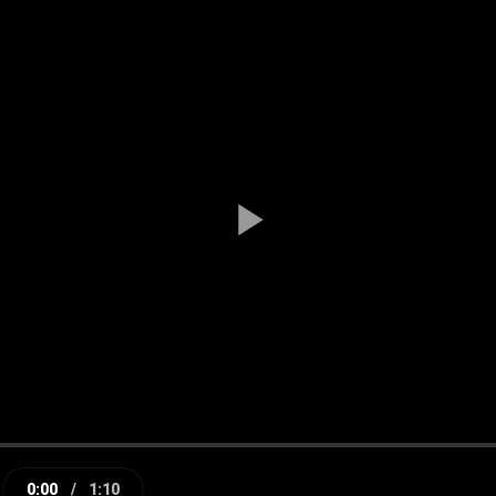
Play
Video
0:00
/
1:10