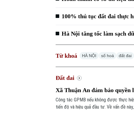
100% thủ tục đất đai thực h
Hà Nội tăng tốc làm sạch dữ
Từ khoá
HÀ NỘI
số hoá
đất đai
Đất đai
Xã Thuận An đảm bảo quyền l
Công tác GPMB nếu không được thực hiện
tiến độ và hiệu quả đầu tư. Về vấn đề này,
quả trong công tác giải phóng mặt bằng t
được niềm tin trong nhân dân.