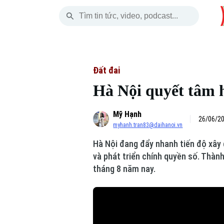
Thứ Bảy
THỜI SỰ
HÀ NỘI
THẾ GIỚI
08 Tháng 08, 2026
Hà Nội
Nhịp sống Hà Nộ
Tin tức
Đất đai
Hà Nội quyết tâm h
Chính trị
Người Hà Nội
Quân s
Mỹ Hạnh
Xã hội
Khoảnh khắc Hà 
Hồ sơ
26/06/20
myhanh.tran83@daihanoi.vn
An ninh trật tự
Ẩm thực
Người V
Hà Nội đang đẩy nhanh tiến độ xây 
và phát triển chính quyền số. Thàn
Công nghệ
tháng 8 năm nay.
Skip Ad