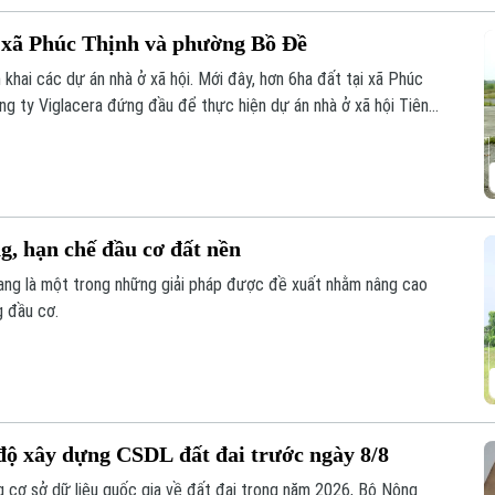
 xã Phúc Thịnh và phường Bồ Đề
 khai các dự án nhà ở xã hội. Mới đây, hơn 6ha đất tại xã Phúc
ng ty Viglacera đứng đầu để thực hiện dự án nhà ở xã hội Tiên
phường Bồ Đề cũng được giao để triển khai dự án nhà ở xã hội
g, hạn chế đầu cơ đất nền
đang là một trong những giải pháp được đề xuất nhằm nâng cao
g đầu cơ.
 độ xây dựng CSDL đất đai trước ngày 8/8
 cơ sở dữ liệu quốc gia về đất đai trong năm 2026, Bộ Nông