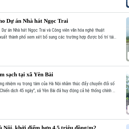
cho Dự án Nhà hát Ngọc Trai
 Dự án Nhà hát Ngọc Trai và Công viên văn hóa nghệ thuật
ất thành phố xem xét bổ sung các trường hợp được bố trí tái
được kỳ vọng sẽ góp phần tháo gỡ những vướng mắc trong công
m sạch tại xã Yên Bài
ững nhiệm vụ trọng tâm của Hà Nội nhằm thúc đẩy chuyển đổi số
Chiến dịch 45 ngày", xã Yên Bài đã huy động cả hệ thống chính trị
 đai trên địa bàn.
à Nội, khởi điểm hơn 4,5 triệu đồng/m2