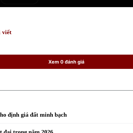
e
Current
Duration
Time
 viết
Xem 0 đánh giá
 cho định giá đất minh bạch
ất đai trong năm 2026