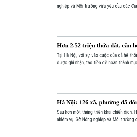
nghiệp và Môi trường vừa yêu cầu các địa
trước ngày 8/8.
Hơn 2,52 triệu thửa đất, căn 
Tại Hà Nội, với sự vào cuộc của cả hệ thố
được ghi nhận, tạo tiền đề hoàn thành mục
toàn địa bàn.
Hà Nội: 126 xã, phường đã đồn
Sau hơn một tháng triển khai chiến dịch, 
nhiệm vụ. Sở Nông nghiệp và Môi trường đ
hơn 10.000 tài khoản và các phần mềm hỗ