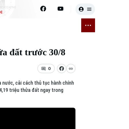
I
E
THỂ THAO
GIẢI TRÍ
ĐÃ PHÁT SÓNG
Bóng đá
Tin tức
ửa đất trước 30/8
ỡng
Quần vợt
Sao
sức khỏe
Golf
Điện ảnh
0
Thời trang
à nước, cải cách thủ tục hành chính
4,19 triệu thửa đất ngay trong
Âm nhạc