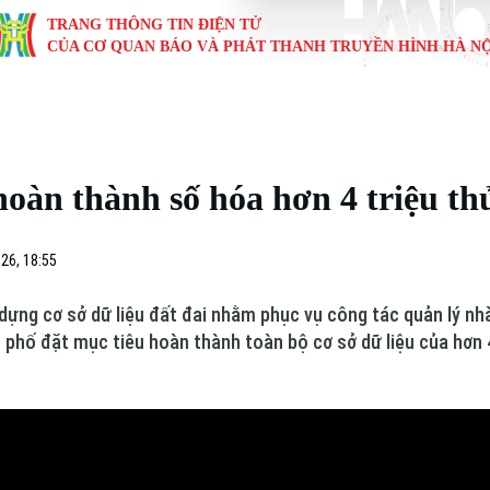
TRANG THÔNG TIN ĐIỆN TỬ
CỦA CƠ QUAN BÁO VÀ PHÁT THANH TRUYỀN HÌNH HÀ NỘ
KINH TẾ
NHÀ ĐẤT
TÀU VÀ XE
GIÁO DỤC
VĂN HÓA
SỨC KHỎ
i
Tin tức
Tin tức
Ô tô
Tin tức
Tin tức
Y tế
oàn thành số hóa hơn 4 triệu th
ự
Cafe sáng
Đầu tư
Tàu
Tuyển sinh
Làng nghề
Dinh dư
Nội
Tài chính Ngân hàng
Căn hộ
Xe máy
Hướng nghiệp
Di tích
Tư vấn 
26, 18:55
iệt 4 phương
Doanh nghiệp
Đất đai
Thị trường
dựng cơ sở dữ liệu đất đai nhằm phục vụ công tác quản lý nh
h phố đặt mục tiêu hoàn thành toàn bộ cơ sở dữ liệu của hơn 
Kinh nghiệm
Đánh giá