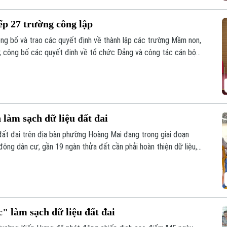
p 27 trường công lập
ng bố và trao các quyết định về thành lập các trường Mầm non,
; công bố các quyết định về tổ chức Đảng và công tác cán bộ
địa bàn xã sau sắp xếp.
àm sạch dữ liệu đất đai
đất đai trên địa bàn phường Hoàng Mai đang trong giai đoạn
 đông dân cư, gần 19 ngàn thửa đất cần phải hoàn thiện dữ liệu,
n 10/8 phải hoàn thành thu thập dữ liệu tại 41 tổ dân phố đang
 làm sạch dữ liệu đất đai