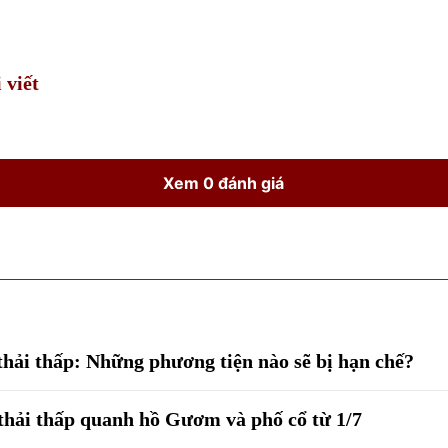
Time
 viết
Xem 0 đánh giá
thải thấp: Những phương tiện nào sẽ bị hạn chế?
 thải thấp quanh hồ Gươm và phố cổ từ 1/7