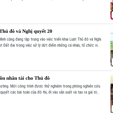
Thủ đô và Nghị quyết 20
inh cũng đang tập trung vào việc triển khai Luật Thủ đô và Nghị
 Đất đai trong việc xử lý dứt điểm những cá nhân, tổ chức vi
uồn nhân tài cho Thủ đô
đường. Một công trình được thử nghiệm trong phòng nghiên cứu.
yết các bài toán của đô thị, đi vào sản xuất và tạo ra giá trị
ành trình ấy cần sự kết nối giữa Nhà nước – Nhà trường – Doanh