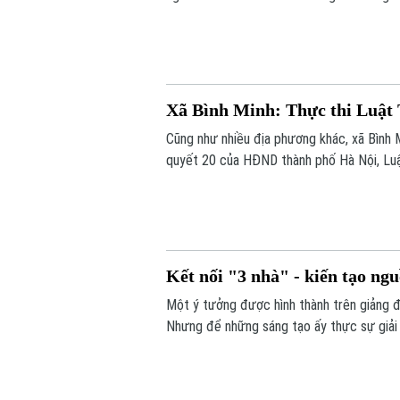
Xã Bình Minh: Thực thi Luật 
Cũng như nhiều địa phương khác, xã Bình M
quyết 20 của HĐND thành phố Hà Nội, Luật
phạm về trật tự xây dựng, đất đai.
Kết nối "3 nhà" - kiến tạo ng
Một ý tưởng được hình thành trên giảng 
Nhưng để những sáng tạo ấy thực sự giải qu
cho xã hội, cần một hành trình dài hơn. H
nghiệp.