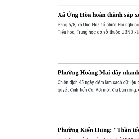
Xã Ứng Hòa hoàn thành sắp xế
Sáng 5/8, xã Ứng Hòa tổ chức Hội nghị cô
Tiểu học, Trung học cơ sở thuộc UBND xã
đối với các cơ sở giáo dục công lập trên 
Phường Hoàng Mai đẩy nhanh l
Chiến dịch 45 ngày đêm làm sạch dữ liệu 
quyết định tiến độ. Với một địa bàn rộng,
kế hoạch mà phường Hoàng Mai đề ra là đế
đứng trước những thách thức không nhỏ.
Phường Kiến Hưng: "Thần tốc"