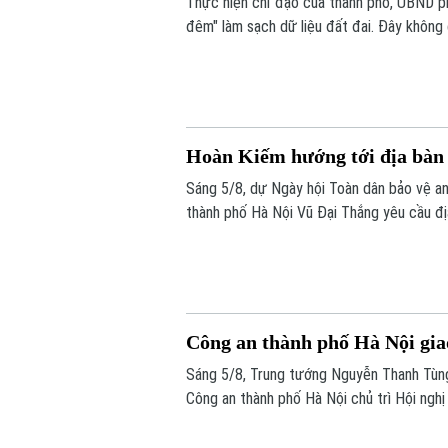
Thực hiện chỉ đạo của thành phố, UBND p
đêm" làm sạch dữ liệu đất đai. Đây không
động viên" toàn diện nhằm chuẩn hóa, làm 
Hoàn Kiếm hướng tới địa bàn t
Sáng 5/8, dự Ngày hội Toàn dân bảo vệ a
thành phố Hà Nội Vũ Đại Thắng yêu cầu địa
đấu trở thành hình mẫu của Thủ đô về an ni
Công an thành phố Hà Nội gia
Sáng 5/8, Trung tướng Nguyễn Thanh Tùng
Công an thành phố Hà Nội chủ trì Hội ngh
tiếp kết hợp trực tuyến đến Công an các 