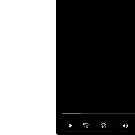
Loaded
:
6.63%
Play
Mut