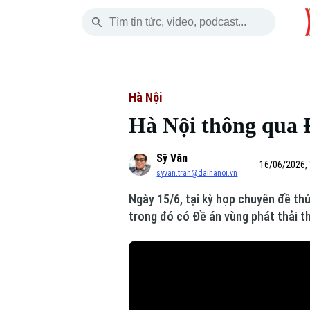
Thứ Năm
THỜI SỰ
HÀ NỘI
THẾ GIỚI
06 Tháng 08, 2026
Hà Nội
Nhịp sống Hà Nộ
Tin tức
Hà Nội
Hà Nội thông qua Đ
Chính trị
Người Hà Nội
Quân s
Sỹ Văn
Xã hội
Khoảnh khắc Hà 
Hồ sơ
16/06/2026,
syvan.tran@daihanoi.vn
An ninh trật tự
Ẩm thực
Người V
Ngày 15/6, tại kỳ họp chuyên đề th
trong đó có Đề án vùng phát thải t
Công nghệ
Skip Ad