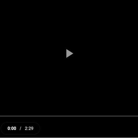
Play
Video
0:00
/
2:29
e
Current
Duration