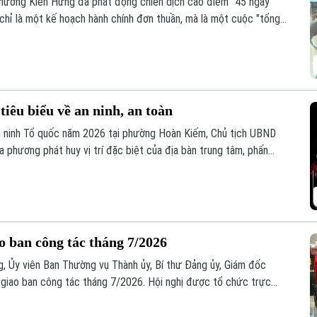
hường Kiến Hưng đã phát động chiến dịch cao điểm "45 ngày
 chỉ là một kế hoạch hành chính đơn thuần, mà là một cuộc "tổng
sạch và cập nhật cơ sở dữ liệu quốc gia về đất đai trên địa bàn.
iêu biểu về an ninh, an toàn
n ninh Tổ quốc năm 2026 tại phường Hoàn Kiếm, Chủ tịch UBND
 phương phát huy vị trí đặc biệt của địa bàn trung tâm, phấn
nh, an toàn, kỷ cương, văn minh và thân thiện.
o ban công tác tháng 7/2026
, Ủy viên Ban Thường vụ Thành ủy, Bí thư Đảng ủy, Giám đốc
ị giao ban công tác tháng 7/2026. Hội nghị được tổ chức trực
đơn vị, xã, phường và Đồn Công an.