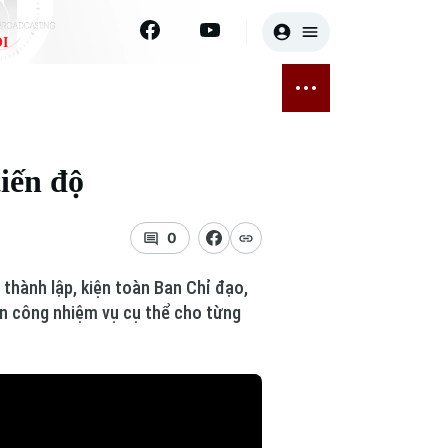
I
E
THỂ THAO
GIẢI TRÍ
ĐÃ PHÁT SÓNG
Bóng đá
Tin tức
iến độ
ỡng
Quần vợt
Sao
sức khỏe
Golf
Điện ảnh
0
Thời trang
thành lập, kiện toàn Ban Chỉ đạo,
ân công nhiệm vụ cụ thể cho từng
Âm nhạc