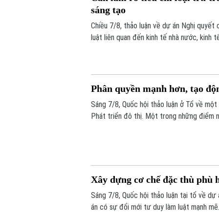
sáng tạo
Chiều 7/8, thảo luận về dự án Nghị quyết 
luật liên quan đến kinh tế nhà nước, kinh
chuyển đổi số, các đại biểu tập trung làm
nhiệm hình sự trong những trường hợp phát
Phân quyền mạnh hơn, tạo động
Sáng 7/8, Quốc hội thảo luận ở Tổ về một 
Phát triển đô thị. Một trong những điểm 
là cách tiếp cận mới: thay vì chờ Trung 
động cho địa phương, đi cùng trách nhiệm g
Xây dựng cơ chế đặc thù phù 
Sáng 7/8, Quốc hội thảo luận tại tổ về dự 
án có sự đổi mới tư duy làm luật mạnh mẽ.
căn cứ vào tình hình, đặc điểm của mỗi đ