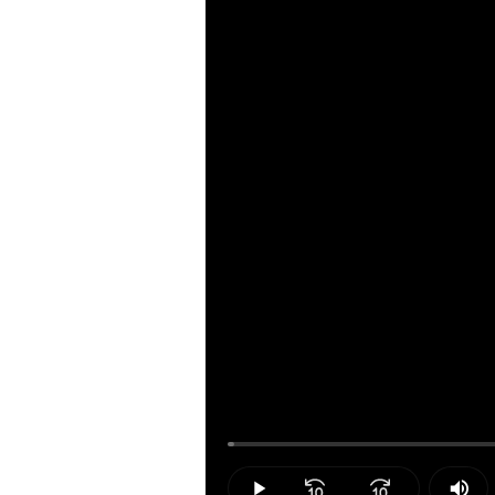
Loaded
:
0.57%