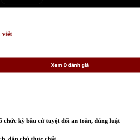
e
Current
Duration
Time
 viết
Xem 0 đánh giá
 chức kỳ bầu cử tuyệt đối an toàn, đúng luật
ch, dân chủ thực chất