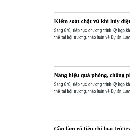
Kiểm soát chặt vũ khí hủy diệ
Sáng 8/8, tiếp tục chương trình Kỳ họp k
thể tại hội trường, thảo luận về Dự án Luậ
đề nghị tiếp tục hoàn thiện các quy định 
thời bảo đảm quyền, lợi ích hợp pháp và c
Nâng hiệu quả phòng, chống ph
Sáng 8/8, tiếp tục chương trình Kỳ họp k
thể tại hội trường, thảo luận về Dự án Luậ
đề nghị tiếp tục hoàn thiện các quy định 
bảo đảm quyền và lợi ích hợp pháp của tổ
Cần làm rõ tiêu chí loại trừ 