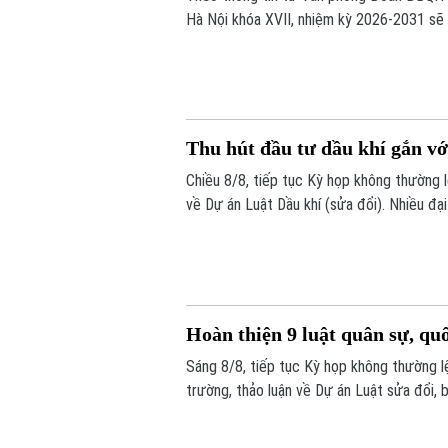
Hà Nội khóa XVII, nhiệm kỳ 2026-2031 sẽ
định các nội dung quan trọng thuộc thẩm 
Thu hút đầu tư dầu khí gắn với
Chiều 8/8, tiếp tục Kỳ họp không thường l
về Dự án Luật Dầu khí (sửa đổi). Nhiều đạ
hút đầu tư vào những khu vực có điều kiệ
Tập đoàn Công nghiệp Năng lượng Quốc g
Hoàn thiện 9 luật quân sự, qu
Sáng 8/8, tiếp tục Kỳ họp không thường lệ
trường, thảo luận về Dự án Luật sửa đổi, 