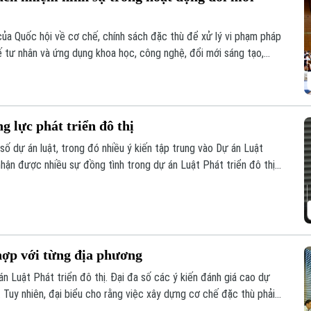
của Quốc hội về cơ chế, chính sách đặc thù để xử lý vi phạm pháp
 tế tư nhân và ứng dụng khoa học, công nghệ, đổi mới sáng tạo,
 rõ trách nhiệm của người đứng đầu và cơ chế loại trừ trách
 sinh rủi ro khách quan.
 lực phát triển đô thị
số dự án luật, trong đó nhiều ý kiến tập trung vào Dự án Luật
nhận được nhiều sự đồng tình trong dự án Luật Phát triển đô thị
ương tháo gỡ từng vướng mắc, dự thảo luật mở rộng quyền chủ
iải trình.
hợp với từng địa phương
án Luật Phát triển đô thị. Đại đa số các ý kiến đánh giá cao dự
 Tuy nhiên, đại biểu cho rằng việc xây dựng cơ chế đặc thù phải
ịa phương.