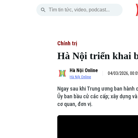
Chủ Nhật
THỜI SỰ
HÀ NỘI
THẾ GIỚI
09 Tháng 08, 2026
Hà Nội
Nhịp sống Hà Nộ
Tin tức
Chính trị
Hà Nội triển khai 
Chính trị
Người Hà Nội
Quân s
Hà Nội Online
Xã hội
Khoảnh khắc Hà 
Hồ sơ
04/03/2026, 00:0
Hà Nội Online
An ninh trật tự
Ẩm thực
Người V
Ngay sau khi Trung ương ban hành c
Ủy ban bầu cử các cấp; xây dựng và
Công nghệ
cơ quan, đơn vị.
Skip Ad