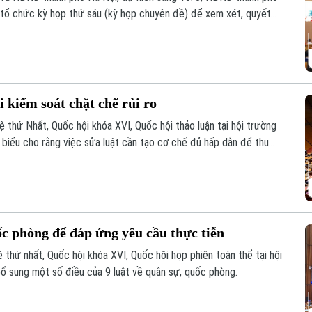
 tổ chức kỳ họp thứ sáu (kỳ họp chuyên đề) để xem xét, quyết
quyền.
 kiểm soát chặt chẽ rủi ro
ệ thứ Nhất, Quốc hội khóa XVI, Quốc hội thảo luận tại hội trường
i biểu cho rằng việc sửa luật cần tạo cơ chế đủ hấp dẫn để thu
n khai thác khó khăn, đồng thời tăng phân cấp, phân quyền cho
ia Việt Nam.
ốc phòng để đáp ứng yêu cầu thực tiễn
 thứ nhất, Quốc hội khóa XVI, Quốc hội họp phiên toàn thể tại hội
bổ sung một số điều của 9 luật về quân sự, quốc phòng.