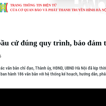
TRANG THÔNG TIN ĐIỆN TỬ
CỦA CƠ QUAN BÁO VÀ PHÁT THANH TRUYỀN HÌNH HÀ NỘ
KINH TẾ
NHÀ ĐẤT
TÀU VÀ XE
GIÁO DỤC
VĂN HÓA
SỨC KHỎ
i
Tin tức
Tin tức
Ô tô
Tin tức
Tin tức
Y tế
bầu cử đúng quy trình, bảo đảm t
ự
Cafe sáng
Đầu tư
Tàu
Tuyển sinh
Làng nghề
Dinh dư
Nội
Tài chính Ngân hàng
Căn hộ
Xe máy
Hướng nghiệp
Di tích
Tư vấn 
5
iệt 4 phương
Doanh nghiệp
Đất đai
Thị trường
ác văn bản chỉ đạo, Thành ủy, HĐND, UBND Hà Nội đã kịp thời 
 ban hành 186 văn bản với hệ thống kế hoạch, hướng dẫn, ph
Kinh nghiệm
Đánh giá