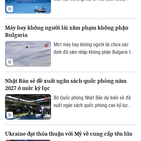
trong bối cảnh Ankara ngày càng lo ngại
về các cuộc tấn công nhằm vào tàu
thuyền trong khu vực.
Máy bay không người lái xâm phạm không phận
Bulgaria
Một máy bay không người lái chưa xác
định đã xâm nhập không phận Bulgaria từ
phía Bắc và phát nổ cách bờ biển Bulgaria
khoảng 100 mét. Sự việc khiến chính
quyền nước này phải tăng cường giám sát
Nhật Bản sẽ đề xuất ngân sách quốc phòng năm
và các biện pháp an ninh dọc biên giới
2027 ở mức kỷ lục
phía Bắc Bulgaria.
Bộ Quốc phòng Nhật Bản dự kiến sẽ đề
xuất ngân sách quốc phòng cao kỷ lục
khoảng 8.900 tỷ Yên (56 tỷ USD) cho tài
khóa 2027.
Ukraine đạt thỏa thuận với Mỹ về cung cấp tên lửa