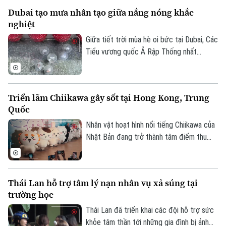
chức địa phương cho biết việc khôi phục
Dubai tạo mưa nhân tạo giữa nắng nóng khắc
hoàn toàn nguồn cung cấp nước dự kiến
nghiệt
phải đến cuối tháng 8 mới hoàn tất.
Giữa tiết trời mùa hè oi bức tại Dubai, Các
Tiểu vương quốc Ả Rập Thống nhất
(UAE), du khách đã có cơ hội tận hưởng
không gian mát mẻ dưới những cơn mưa
nhân tạo trên một tuyến phố nghỉ dưỡng
Triển lãm Chiikawa gây sốt tại Hong Kong, Trung
đặc biệt.
Quốc
Nhân vật hoạt hình nổi tiếng Chiikawa của
Nhật Bản đang trở thành tâm điểm thu
hút đông đảo người hâm mộ tại Hong
Kong (Trung Quốc) với một triển lãm nghệ
thuật quy mô lớn. Sự kiện mang đến
Thái Lan hỗ trợ tâm lý nạn nhân vụ xả súng tại
không gian trải nghiệm đa giác quan, kết
trường học
Liên hệ đường dây nóng (bấm để gọi)
hợp giữa nghệ thuật, âm nhạc và các mô
Tòa soạn
Tòa soạn
hình khổng lồ, góp phần thúc đẩy du lịch
Thái Lan đã triển khai các đội hỗ trợ sức
văn hóa và kinh tế sáng tạo.
khỏe tâm thần tới những gia đình bị ảnh