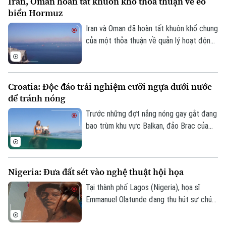
Iran, Oman hoàn tất khuôn khổ thỏa thuận về eo
đó.
Di tích
biển Hormuz
Dinh dưỡng
Bóng đá
Giải trí
Iran và Oman đã hoàn tất khuôn khổ chung
Tư vấn sức khỏe
của một thỏa thuận về quản lý hoạt động
Quần vợt
Tin tức
Đã phát sóng
hàng hải qua eo biển Hormuz, mở ra triển
Golf
vọng khôi phục hoạt động vận tải thương
Sao
mại qua tuyến hàng hải chiến lược này.
Croatia: Độc đáo trải nghiệm cưỡi ngựa dưới nước
Điện ảnh
để tránh nóng
Trước những đợt nắng nóng gay gắt đang
Thời trang
bao trùm khu vực Balkan, đảo Brac của
Croatia đã mang đến một trải nghiệm
Âm nhạc
tránh nóng khá độc đáo. Thay vì cưỡi
ngựa dọc bãi biển, du khách tại đây có
Nigeria: Đưa đất sét vào nghệ thuật hội họa
thể trực tiếp cưỡi ngựa lội dưới làn nước
biển mát lành.
Tại thành phố Lagos (Nigeria), họa sĩ
Emmanuel Olatunde đang thu hút sự chú ý
của giới nghệ thuật quốc tế khi biến đất
sét tự nhiên thành các loại sơn màu độc