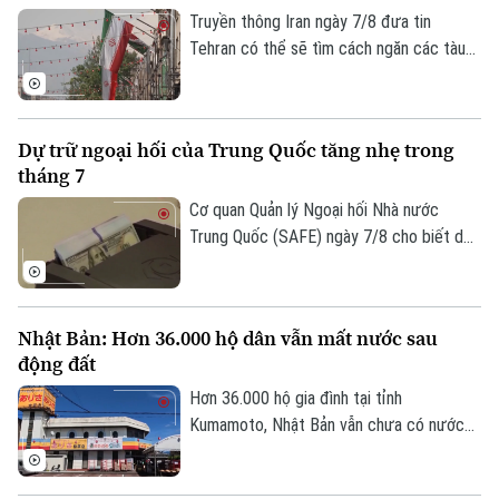
Truyền thông Iran ngày 7/8 đưa tin
Tehran có thể sẽ tìm cách ngăn các tàu
của Mỹ và Israel đi qua eo biển Hormuz
theo khuôn khổ thỏa thuận hợp tác với
Oman nhằm mở lại tuyến hàng hải chiến
Dự trữ ngoại hối của Trung Quốc tăng nhẹ trong
lược này cho hoạt động thương mại.
tháng 7
Cơ quan Quản lý Ngoại hối Nhà nước
Trung Quốc (SAFE) ngày 7/8 cho biết dự
trữ ngoại hối của nước này tăng nhẹ trong
tháng 7, nhờ đồng USD suy yếu và diễn
biến trái chiều của giá các loại tài sản
Nhật Bản: Hơn 36.000 hộ dân vẫn mất nước sau
trên thị trường toàn cầu.
động đất
Hơn 36.000 hộ gia đình tại tỉnh
Kumamoto, Nhật Bản vẫn chưa có nước
sinh hoạt trong 10 ngày sau trận động
đất mạnh làm rung chuyển khu vực. Giới