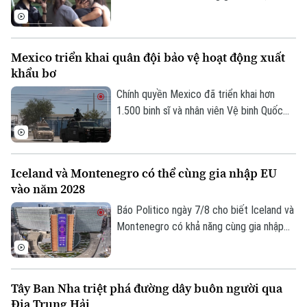
0865.116.699 (hotline)
0865.116.699
hưởng sau vụ xả súng tại một trường học
ở tỉnh Nonthaburi, khiến nhiều người thiệt
mạng và bị thương.
Mexico triển khai quân đội bảo vệ hoạt động xuất
khẩu bơ
Chính quyền Mexico đã triển khai hơn
1.500 binh sĩ và nhân viên Vệ binh Quốc
gia tới bang Michoacan – khu vực sản
xuất bơ trọng điểm ở miền Tây nước này,
nhằm ngăn chặn tình trạng tống tiền và
Iceland và Montenegro có thể cùng gia nhập EU
bạo lực của các băng nhóm tội phạm ảnh
vào năm 2028
hưởng tới hoạt động xuất khẩu quả bơ
sang Mỹ.
Báo Politico ngày 7/8 cho biết Iceland và
Montenegro có khả năng cùng gia nhập
Liên minh châu Âu (EU) vào năm 2028.
Kịch bản này sẽ phụ thuộc vào kết quả
cuộc trưng cầu dân ý tại Iceland về việc
Tây Ban Nha triệt phá đường dây buôn người qua
nối lại đàm phán gia nhập EU vào cuối
Địa Trung Hải