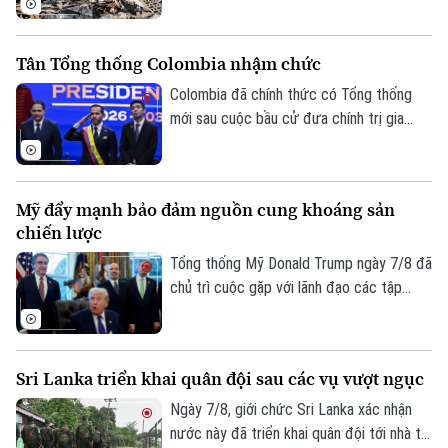
hiệu khôi phục sau trận động đất kép hồi
tháng 6. Một tàu container mang cờ Bồ
Tân Tổng thống Colombia nhậm chức
Đào Nha đã được ghi nhận đang dỡ hàng
tại cảng này hôm 7/8.
Colombia đã chính thức có Tổng thống
mới sau cuộc bầu cử đưa chính trị gia
cánh hữu Abelardo De La Espriella lên
nắm quyền. Lễ nhậm chức diễn ra tại
thành phố Cali trong bối cảnh an ninh
Mỹ đẩy mạnh bảo đảm nguồn cung khoáng sản
Theo dõi Hà Nội On
được siết chặt, đánh dấu một dấu mốc
chiến lược
chưa từng có trong lịch sử chính trị nước
này.
Tổng thống Mỹ Donald Trump ngày 7/8 đã
chủ trì cuộc gặp với lãnh đạo các tập
đoàn khai khoáng lớn, trong bối cảnh
Washington đẩy mạnh chiến lược bảo
đảm nguồn cung khoáng sản quan trọng
Sri Lanka triển khai quân đội sau các vụ vượt ngục
phục vụ quốc phòng và giảm phụ thuộc
vào chuỗi cung ứng từ Trung Quốc.
Ngày 7/8, giới chức Sri Lanka xác nhận
nước này đã triển khai quân đội tới nhà tù