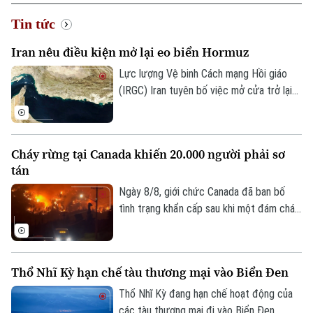
Tin tức
Iran nêu điều kiện mở lại eo biển Hormuz
Lực lượng Vệ binh Cách mạng Hồi giáo
(IRGC) Iran tuyên bố việc mở cửa trở lại
eo biển Hormuz sẽ chỉ diễn ra nếu các
yêu cầu của nước này đối với Mỹ được
đáp ứng và vấn đề này không liên quan
Cháy rừng tại Canada khiến 20.000 người phải sơ
đến các cuộc đàm phán với Oman.
tán
Ngày 8/8, giới chức Canada đã ban bố
tình trạng khẩn cấp sau khi một đám cháy
rừng lan nhanh buộc hơn 20.000 người
phải sơ tán trong đêm tại tỉnh British
Columbia, miền tây nước này.
Thổ Nhĩ Kỳ hạn chế tàu thương mại vào Biển Đen
Thổ Nhĩ Kỳ đang hạn chế hoạt động của
các tàu thương mại đi vào Biển Đen,