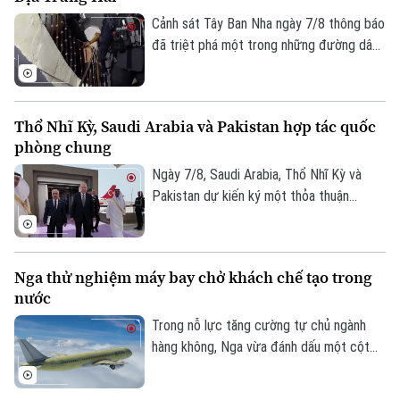
tháng này.
Cảnh sát Tây Ban Nha ngày 7/8 thông báo
đã triệt phá một trong những đường dây
buôn người lớn nhất hoạt động trên tuyến
Địa Trung Hải, bắt giữ 78 đối tượng và
thu giữ 18 tàu cao tốc.
Thổ Nhĩ Kỳ, Saudi Arabia và Pakistan hợp tác quốc
phòng chung
Ngày 7/8, Saudi Arabia, Thổ Nhĩ Kỳ và
Pakistan dự kiến ký một thỏa thuận
phòng thủ chung tại thành phố Jeddah
của Saudi Arabia, nhằm tăng cường quan
hệ an ninh giữa ba nước.
Nga thử nghiệm máy bay chở khách chế tạo trong
nước
Trong nỗ lực tăng cường tự chủ ngành
hàng không, Nga vừa đánh dấu một cột
mốc mới khi chiếc máy bay chở khách
MS-21, được chế tạo hoàn toàn trong