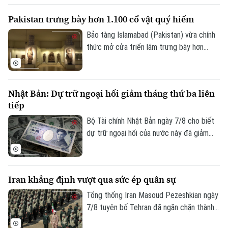
đáo. Kỹ thuật sáng tạo này không chỉ mở
Pakistan trưng bày hơn 1.100 cổ vật quý hiếm
ra hướng đi mới cho nghệ thuật chân dung
mà còn lan tỏa thông điệp về sử dụng
Bảo tàng Islamabad (Pakistan) vừa chính
chất liệu bền vững.
thức mở cửa triển lãm trưng bày hơn
1.100 cổ vật quý hiếm vừa được thu hồi
thành công từ Italia, Mỹ và nhiều quốc gia
khác. Sự kiện này ghi dấu ấn quan trọng
Nhật Bản: Dự trữ ngoại hối giảm tháng thứ ba liên
trong nỗ lực bảo tồn và thu hồi các tài
tiếp
sản văn hóa bị buôn lậu trái phép của
chính phủ Pakistan.
Bộ Tài chính Nhật Bản ngày 7/8 cho biết
dự trữ ngoại hối của nước này đã giảm
tháng thứ ba liên tiếp trong tháng 7.
Iran khẳng định vượt qua sức ép quân sự
Tổng thống Iran Masoud Pezeshkian ngày
7/8 tuyên bố Tehran đã ngăn chặn thành
công nỗ lực của các đối thủ nhằm làm suy