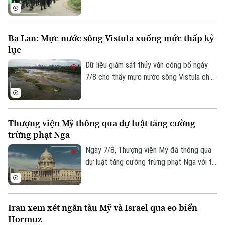
chính ở thành phố Colombo và hai nhà tù
khác, sau vụ vượt ngục bất thành khiến ba
phạm nhân thiệt mạng và 23 người bị
Ba Lan: Mực nước sông Vistula xuống mức thấp kỷ
thương.
lục
Dữ liệu giám sát thủy văn công bố ngày
7/8 cho thấy mực nước sông Vistula chảy
qua thủ đô Warsaw của Ba Lan đã giảm
xuống mức thấp nhất kể từ khi công tác
đo đạc được triển khai.
Thượng viện Mỹ thông qua dự luật tăng cường
trừng phạt Nga
Ngày 7/8, Thượng viện Mỹ đã thông qua
dự luật tăng cường trừng phạt Nga với tỷ
lệ 86 phiếu thuận và 11 phiếu chống trong
phiên họp cuối cùng trước kỳ nghỉ hè.
Iran xem xét ngăn tàu Mỹ và Israel qua eo biển
Hormuz