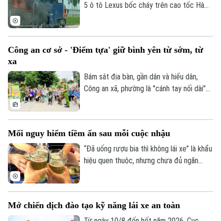
thu hẹp, tiềm ẩn nhiều nguy cơ mất an
5 ô tô Lexus bốc cháy trên cao tốc Hà
toàn giao thông.
Nội - Hải Phòng, khiến ít nhất 3 chiếc bị
lửa thiêu rụi. Rất may vụ việc đã không
gây thiệt hại về người.
Công an cơ sở - 'Điểm tựa' giữ bình yên từ sớm, từ
xa
Bám sát địa bàn, gần dân và hiểu dân,
Công an xã, phường là "cánh tay nối dài"
giúp Công an Thủ đô giải quyết hiệu quả
các vấn đề an ninh trật tự ngay từ cơ sở,
dập tắt rủi ro phát sinh ngay từ thời điểm
Mối nguy hiểm tiềm ẩn sau mỗi cuộc nhậu
manh nha.
“Đã uống rượu bia thì không lái xe” là khẩu
hiệu quen thuộc, nhưng chưa đủ ngăn
nhiều người cầm lái sau khi sử dụng chất
có cồn. Chỉ một chút chủ quan, khả năng
Liên hệ đường dây nóng (bấm để gọi)
làm chủ phương tiện suy giảm đáng kể,
Tòa soạn
Tòa soạn
Mở chiến dịch đào tạo kỹ năng lái xe an toàn
mở đường cho những hậu quả giao thông
0865.116.699 (hotline)
0865.116.699
đáng tiếc.
Từ ngày 10/8 đến hết năm 2026, Cục