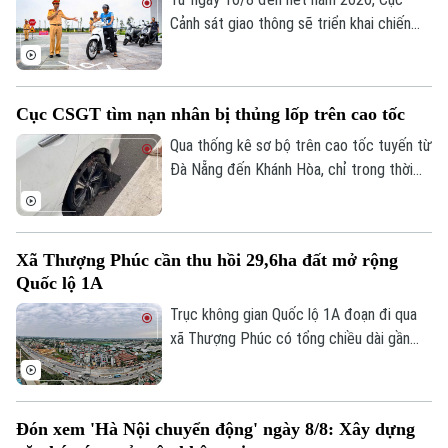
Cảnh sát giao thông sẽ triển khai chiến
dịch đào tạo kỹ năng lái xe an toàn trên
phạm vi toàn quốc. Nội dung đào tạo tập
trung vào các kỹ năng cơ bản về quy tắc
Cục CSGT tìm nạn nhân bị thủng lốp trên cao tốc
tham gia giao thông và kỹ năng phòng
ngừa tai nạn.
Qua thống kê sơ bộ trên cao tốc tuyến từ
Đà Nẵng đến Khánh Hòa, chỉ trong thời
gian ngắn đã có hơn 70 phương tiện bị nổ
lốp do vật sắc nhọn đâm vào. Ngay khi
truy tìm được người làm rơi các vật sắc
Xã Thượng Phúc cần thu hồi 29,6ha đất mở rộng
nhọn dẫn tới các vụ nổ lốp, Cục CSGT đã
Quốc lộ 1A
phát đi thông báo tìm nạn nhân để có
hướng xử lý, bảo vệ quyền lợi người tham
Trục không gian Quốc lộ 1A đoạn đi qua
gia giao thông.
xã Thượng Phúc có tổng chiều dài gần
2,9km. Để triển khai dự án, địa phương
cần thu hồi khoảng 29,6 ha đất đi qua địa
bàn 7 thôn.
Đón xem 'Hà Nội chuyển động' ngày 8/8: Xây dựng