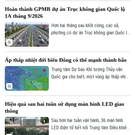
vai trò nòng cốt của lực lượng công an,
Hoàn thành GPMB dự án Trục không gian Quốc lộ
việc phát huy sức mạnh của nhân dân, xây
1A tháng 9/2026
dựng các mô hình tự quản và ứng dụng
công nghệ trong kết nối, trao đổi thông
Hơn hai tháng sau khởi công, các xã,
Theo dõi Hà Nội On
tin đang trở thành giải pháp quan trọng
phường có dự án Trục không gian Quốc lộ
để giữ gìn bình yên từ cơ sở.
1A đi qua đang đồng loạt đẩy nhanh giải
phóng mặt bằng. Hà Nội đặt mục tiêu
hoàn thành trong tháng 9 để tạo điều kiện
Áp thấp nhiệt đới biển Đông có thể mạnh thành bão
triển khai đồng bộ dự án gần 162.000 tỷ
đồng.
Trung tâm Dự báo Khí tượng Thủy văn
Quốc gia cho biết, một vùng áp thấp nhiệt
đới vừa hình thành ngay trên khu vực Vịnh
Bắc Bộ. Mặc dù áp thấp nhiệt đới này ít
có khả năng mạnh lên thành bão và không
Hiệu quả sau hai tuần sử dụng màn hình LED giao
đi trực tiếp vào đất liền, nhưng diễn biến
thông
của nó vẫn sẽ gây ra thời tiết xấu cho
vùng biển phía Bắc và khu vực Hà Nội
Sau hơn hai tuần vận hành, 36 màn hình
trong những ngày tới.
LED điện tử kết nối Trung tâm Điều khiển
giao thông Công an Hà Nội đã phát huy rõ