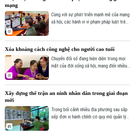
mạng
trương, đảm bảo yêu cầu chất lượng công
trình cũng như tiến độ thành phố đã đề
Cùng với sự phát triển mạnh mẽ của mạng
ra.
xã hội, các hành vi vi phạm pháp luật trên
không gian mạng như phát tán thông tin
giả, quảng cáo sai sự thật, lừa đảo trực
tuyến, xúc phạm danh dự, nhân phẩm vẫn
Xóa khoảng cách công nghệ cho người cao tuổi
diễn biến phức tạp. Vậy đâu là ranh giới
giữa quyền tự do ngôn luận và hành vi vi
Chuyển đổi số đang hiện diện trong mọi
phạm pháp luật?
mặt của đời sống xã hội, mang đến nhiều
tiện ích. Trong sự phát triển mạnh mẽ của
công nghệ, vẫn còn một bộ phận người
dân, đặc biệt là người cao tuổi, gặp khó
Xây dựng thế trận an ninh nhân dân trong giai đoạn
khăn trong tiếp cận và sử dụng các nền
mới
tảng số.
Trong bối cảnh nhiều địa phương sau sắp
xếp đơn vị hành chính có quy mô quản lý
lớn hơn, yêu cầu bảo đảm an ninh, trật tự
cũng đặt ra những nhiệm vụ mới. Bên cạnh