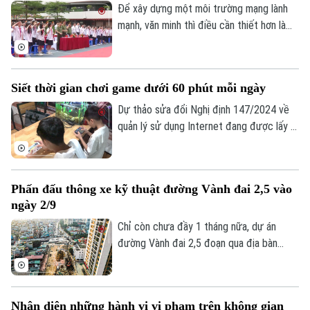
online trên các sàn thương mại điện tử.
Để xây dựng một môi trường mạng lành
mạnh, văn minh thì điều cần thiết hơn là
Âm nhạc
mỗi người phải hình thành văn hóa ứng xử
số, biết kiểm chứng thông tin trước khi
chia sẻ, tôn trọng sự thật và quyền, lợi ích
Siết thời gian chơi game dưới 60 phút mỗi ngày
hợp pháp của người khác. Vậy làm thế nào
để những nguyên tắc ấy trở thành thói
Dự thảo sửa đổi Nghị định 147/2024 về
quen trong đời sống số, đặc biệt đối với
quản lý sử dụng Internet đang được lấy ý
thế hệ trẻ - lực lượng sử dụng mạng xã
kiến, trong đó đề xuất rút ngắn thời gian
hội nhiều nhất hiện nay?
chơi game của trẻ dưới 16 tuổi từ 180
phút xuống còn 60 phút mỗi ngày và
Phấn đấu thông xe kỹ thuật đường Vành đai 2,5 vào
không phân biệt chơi một game hay nhiều
ngày 2/9
game, tổng thời gian chỉ được phép là 60
phút.
Chỉ còn chưa đầy 1 tháng nữa, dự án
đường Vành đai 2,5 đoạn qua địa bàn
phường Cầu Giấy sẽ phải hoàn thành
thông xe kỹ thuật vào đúng dịp Quốc
khánh 2/9. Trên công trường, không khí
Nhận diện những hành vi vi phạm trên không gian
thi công đang diễn ra vô cùng khẩn