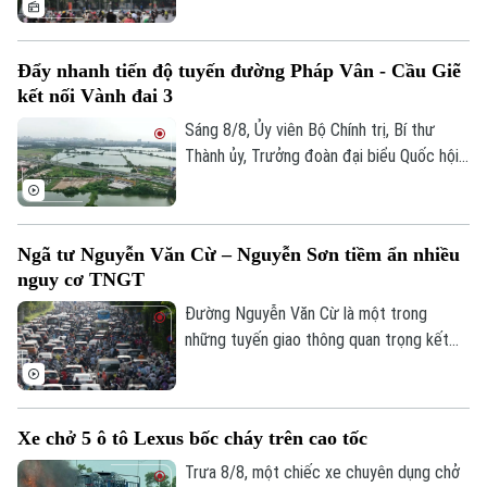
hiệu quả. Việc cập nhật thông tin thời gian
thực giúp người dân chủ động chọn lộ
Đẩy nhanh tiến độ tuyến đường Pháp Vân - Cầu Giẽ
trình, hạn chế tối đa đi vào các điểm ùn
kết nối Vành đai 3
tắc.
Sáng 8/8, Ủy viên Bộ Chính trị, Bí thư
Thành ủy, Trưởng đoàn đại biểu Quốc hội
thành phố Hà Nội Trần Đức Thắng đi kiểm
tra thực địa các dự án: Dự án xây dựng
tuyến đường kết nối đường Pháp Vân -
Ngã tư Nguyễn Văn Cừ – Nguyễn Sơn tiềm ẩn nhiều
Cầu Giẽ với đường Vành đai 3; Dự án xây
nguy cơ TNGT
dựng tuyến đường Mỹ Đình - Ba Sao - Bái
Đính (đoạn nối từ đường trục phía Nam
Đường Nguyễn Văn Cừ là một trong
đến đường Hương Sơn - Tam Chúc).
những tuyến giao thông quan trọng kết
nối khu vực trung tâm Thủ đô với các
phường phía Đông Hà Nội. Tuyến đường
có mặt cắt khá rộng, tuy nhiên, trước tình
Xe chở 5 ô tô Lexus bốc cháy trên cao tốc
trạng dừng đỗ xe trái quy định trên tuyến
đường này đã khiến cho lòng đường bị
Trưa 8/8, một chiếc xe chuyên dụng chở