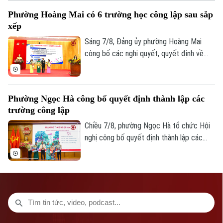
trong công tác phòng, chống thiên tai và
Phường Hoàng Mai có 6 trường học công lập sau sắp
tìm kiếm cứu nạn.
xếp
Sáng 7/8, Đảng ủy phường Hoàng Mai
công bố các nghị quyết, quyết định về
sắp xếp, tổ chức lại các cơ sở giáo dục
công lập và thành lập tổ chức cơ sở Đảng
tại các đơn vị này. Với 9 trường thuộc
Phường Ngọc Hà công bố quyết định thành lập các
diện sắp xếp được tổ chức lại thành bốn
trường công lập
trường, phường Hoàng Mai đã đạt tỷ lệ
giảm 55%, vượt yêu cầu Ủy ban nhân dân
Chiều 7/8, phường Ngọc Hà tổ chức Hội
thành phố Hà Nội đề ra.
nghị công bố quyết định thành lập các
trường mầm non, tiểu học, THCS công lập
và công tác sắp xếp cán bộ trên địa bàn
phường.