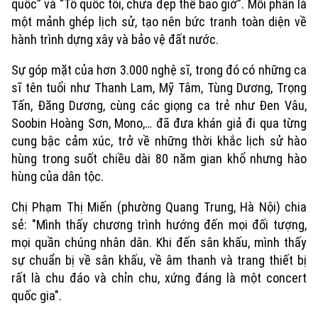
quốc” và “Tổ quốc tôi, chưa đẹp thế bao giờ”. Mỗi phần là
một mảnh ghép lịch sử, tạo nên bức tranh toàn diện về
hành trình dựng xây và bảo vệ đất nước.
Sự góp mặt của hơn 3.000 nghệ sĩ, trong đó có những ca
sĩ tên tuổi như Thanh Lam, Mỹ Tâm, Tùng Dương, Trọng
Tấn, Đăng Dương, cùng các giọng ca trẻ như Đen Vâu,
Soobin Hoàng Sơn, Mono,… đã đưa khán giả đi qua từng
cung bậc cảm xúc, trở về những thời khắc lịch sử hào
hùng trong suốt chiều dài 80 năm gian khổ nhưng hào
hùng của dân tộc.
Chị Phạm Thị Miến (phường Quang Trung, Hà Nội) chia
Xu hướng
sẻ: "Mình thấy chương trình hướng đến mọi đối tượng,
mọi quần chúng nhân dân. Khi đến sân khấu, mình thấy
sự chuẩn bị về sân khấu, về âm thanh và trang thiết bị
rất là chu đáo và chỉn chu, xứng đáng là một concert
quốc gia".