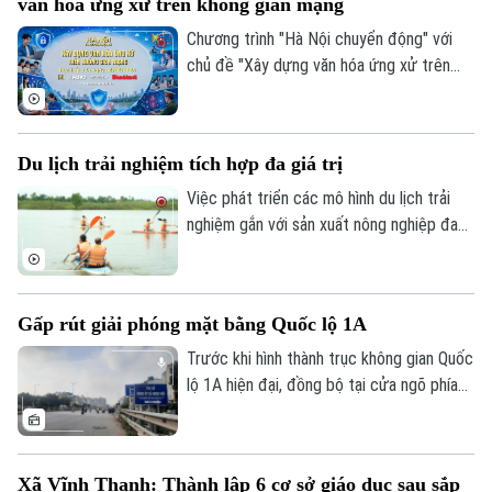
văn hóa ứng xử trên không gian mạng
Chương trình "Hà Nội chuyển động" với
chủ đề "Xây dựng văn hóa ứng xử trên
không gian mạng" sẽ phát sóng trực tiếp
trên các nền tảng của Cơ quan Báo và
phát thanh, truyền hình Hà Nội vào 19h
Du lịch trải nghiệm tích hợp đa giá trị
hôm nay, ngày 8/8.
Việc phát triển các mô hình du lịch trải
nghiệm gắn với sản xuất nông nghiệp đang
mở ra hướng đi mới cho người nông dân.
Việc "tích hợp đa giá trị" ngay tại hộ gia
đình không chỉ nâng cao thu nhập mà còn
Gấp rút giải phóng mặt bằng Quốc lộ 1A
tạo đà phát triển kinh tế nông thôn bền
vững.
Trước khi hình thành trục không gian Quốc
lộ 1A hiện đại, đồng bộ tại cửa ngõ phía
Nam Thủ đô, Hà Nội phải giải quyết bài
toán khó nhất: mặt bằng. Với mục tiêu cơ
bản hoàn thành trước ngày 30/9, các địa
Xã Vĩnh Thanh: Thành lập 6 cơ sở giáo dục sau sắp
phương có dự án đi qua đang tập trung