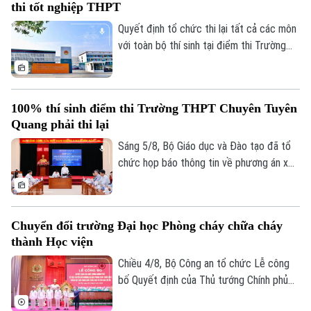
thi tốt nghiệp THPT
Quyết định tổ chức thi lại tất cả các môn
với toàn bộ thí sinh tại điểm thi Trường
THPT chuyên Tuyên Quang được đưa ra
trên cơ sở kết quả điều tra ban đầu của
Bộ Công an, ý kiến của các cơ quan liên
100% thí sinh điểm thi Trường THPT Chuyên Tuyên
quan và quy chế thi hiện hành, nhằm bảo
Quang phải thi lại
đảm sự công bằng, minh bạch của kỳ thi
tốt nghiệp THPT, đồng thời bảo vệ quyền
Sáng 5/8, Bộ Giáo dục và Đào tạo đã tổ
lợi của các thí sinh và giữ vững niềm tin
chức họp báo thông tin về phương án xử
của xã hội đối với kỳ thi.
lý đối với thí sinh tại điểm thi Trường
THPT Chuyên Tuyên Quang trong Kỳ thi
tốt nghiệp THPT năm 2026. Theo đó,
Chuyển đổi trường Đại học Phòng cháy chữa cháy
toàn bộ thí sinh tại điểm thi này sẽ thi lại
thành Học viện
tất cả các môn.
Chiều 4/8, Bộ Công an tổ chức Lễ công
bố Quyết định của Thủ tướng Chính phủ
về việc chuyển đổi Trường Đại học Phòng