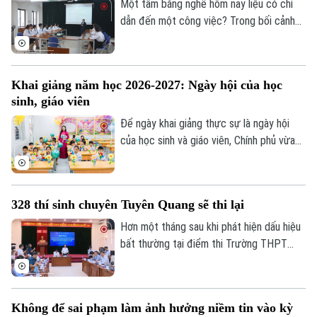
và 15/8.
Một tấm bằng nghề hôm nay liệu có chỉ
dẫn đến một công việc? Trong bối cảnh
thị trường lao động liên tục thay đổi, câu
Theo dõi Hà Nội On
trả lời đang dần khác đi. Điều doanh
nghiệp cần không chỉ là người biết làm
Khai giảng năm học 2026-2027: Ngày hội của học
nghề, mà còn là người có năng lực thích
sinh, giáo viên
ứng, học hỏi và sẵn sàng đảm nhận những
vai trò mới.
Để ngày khai giảng thực sự là ngày hội
của học sinh và giáo viên, Chính phủ vừa
ban hành kế hoạch yêu cầu các bộ, ngành,
địa phương tập trung cao độ chuẩn bị mọi
điều kiện, từ đội ngũ giáo viên, cơ sở vật
328 thí sinh chuyên Tuyên Quang sẽ thi lại
chất đến sách giáo khoa, bảo đảm không
học sinh nào bị bỏ lại phía sau.
Hơn một tháng sau khi phát hiện dấu hiệu
bất thường tại điểm thi Trường THPT
Chuyên Tuyên Quang, Bộ Giáo dục và Đào
tạo đã công bố phương án xử lý.
Không để sai phạm làm ảnh hưởng niềm tin vào kỳ