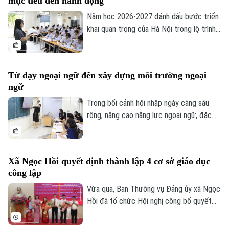
mục tiêu đến hành động
phương, tạo cơ hội để giáo viên, học sinh
giao lưu, chia sẻ kinh nghiệm trong quản
Năm học 2026-2027 đánh dấu bước triển
lý, giảng dạy và học tập.
khai quan trọng của Hà Nội trong lộ trình
đưa tiếng Anh trở thành ngôn ngữ thứ hai
trong trường học. Với quyết tâm thực
hiện mục tiêu này, thành phố ưu tiên đầu
Từ dạy ngoại ngữ đến xây dựng môi trường ngoại
tư cho đội ngũ giáo viên, cơ sở vật chất
ngữ
và học liệu.
Trong bối cảnh hội nhập ngày càng sâu
Chuyên mục
rộng, nâng cao năng lực ngoại ngữ, đặc
biệt là tiếng Anh, đang trở thành yêu cầu
Thời sự
cấp thiết đối với giáo dục Việt Nam.
Xã Ngọc Hồi quyết định thành lập 4 cơ sở giáo dục
Hà Nội
Hà Nội
công lập
Chính trị
Vừa qua, Ban Thường vụ Đảng ủy xã Ngọc
Nhịp sống Hà Nội
Thế giới
Hồi đã tổ chức Hội nghị công bố quyết
Xã hội
định thành lập các cơ sở giáo dục công
Người Hà Nội
Tin tức
Kinh tế
lập, thành lập các đảng bộ cơ sở và công