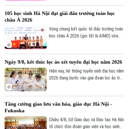
cháy chữa cháy thành Học viện Phòng
cháy chữa cháy và Cứu nạn cứu hộ. Tới
105 học sinh Hà Nội đạt giải đấu trường toán học
dự và chỉ đạo buổi lễ Thượng tướng, TS
châu Á 2026
Lê Quốc Hùng, Ủy viên Trung ương Đảng,
Phó Bí thư Đảng ủy Công an Trung ương,
Vòng chung kết quốc tế đấu trường toán
Thứ trưởng Bộ Công an; GS.TS Lê Quân,
học châu Á 2026 (gọi tắt là AIMO) vừa
Thứ trưởng Bộ Giáo dục và Đào tạo.
kết thúc. Hà Nội là đơn vị có số lượng thí
sinh đạt giải nhiều nhất với 105 em. Cuộc
Liên hệ đường dây nóng (bấm để gọi)
thi là sự kiện thường niên do Báo Tiền
Tòa soạn
Tòa soạn
Ngày 9/8, kết thúc lọc ảo xét tuyển đại học năm 2026
phong phối hợp với Đại học Bách Khoa Hà
Nội tổ chức.
0865.116.699 (hotline)
0865.116.699
Hiện nay, hệ thống tuyển sinh đại học năm
2026 đang bước vào giai đoạn lọc ảo trên
phạm vi toàn quốc. Việc lọc ảo được
thực hiện 6 lần theo quy trình và sẽ kết
thúc vào ngày 9/8.
Tăng cường giao lưu văn hóa, giáo dục Hà Nội -
Fukuoka
Chiều 4/8, Sở Giáo dục và Đào tạo Hà Nội
tổ chức đón đoàn giáo viên và học sinh