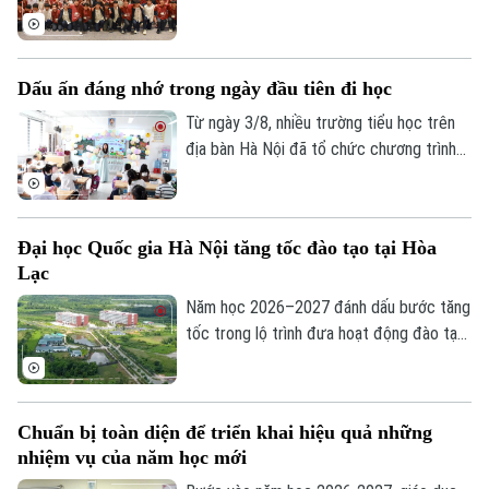
tỉnh Fukuoka, Nhật Bản đến học tập, tìm
hiểu văn hóa, cuộc sống của người Việt
Nam.
Dấu ấn đáng nhớ trong ngày đầu tiên đi học
Từ ngày 3/8, nhiều trường tiểu học trên
địa bàn Hà Nội đã tổ chức chương trình
đón học sinh lớp 1 trong không khí rộn
ràng, ấm áp. Đây là cột mốc đánh dấu
bước chuyển quan trọng của các em từ
Đại học Quốc gia Hà Nội tăng tốc đào tạo tại Hòa
bậc mầm non lên tiểu học, mở đầu hành
Lạc
trình chinh phục tri thức với nhiều trải
nghiệm mới.
Năm học 2026–2027 đánh dấu bước tăng
tốc trong lộ trình đưa hoạt động đào tạo
của Đại học Quốc gia Hà Nội lên Khu đô
thị đại học Hòa Lạc. Dự kiến hơn 17.000
sinh viên của 11 đơn vị đào tạo sẽ học
Chuẩn bị toàn diện để triển khai hiệu quả những
tập tại đây, mở ra giai đoạn phát triển mới
nhiệm vụ của năm học mới
của mô hình đại học tập trung, hiện đại và