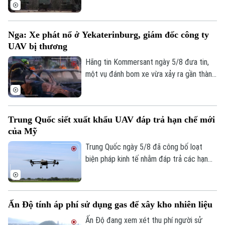
đẩy đàm phán về khả năng cho phép
Ukraine sản xuất tên lửa đánh chặn
Patriot, trong bối cảnh Kiev đang thiếu
Nga: Xe phát nổ ở Yekaterinburg, giám đốc công ty
hụt loại vũ khí quan trọng này để đối phó
UAV bị thương
các cuộc tập kích của Nga.
Hãng tin Kommersant ngày 5/8 đưa tin,
một vụ đánh bom xe vừa xảy ra gần thành
phố Yekaterinburg, Nga, khiến một giám
đốc nhà máy sản xuất máy bay không
người lái (UAV) bị thương nặng trong khi
Trung Quốc siết xuất khẩu UAV đáp trả hạn chế mới
tài xế thiệt mạng. Đây là vụ tấn công thứ
của Mỹ
hai nhằm vào các nhà sản xuất UAV của
Bản quyền thuộc về Cơ quan Báo và Phát thanh Truyền hình Hà Nội Giấy
Nga chỉ trong vòng một tuần qua.
Trung Quốc ngày 5/8 đã công bố loạt
phép số: Số 63/GP-TTDT, cấp ngày 10/05/2023
biện pháp kinh tế nhằm đáp trả các hạn
chế mới của Mỹ, trong đó có việc siết
TRANG THÔNG TIN ĐIỆN TỬ
xuất khẩu thiết bị bay không người lái
CỦA CƠ QUAN BÁO VÀ PHÁT THANH TRUYỀN HÌNH HÀ NỘI
(UAV) và đưa 6 thực thể của Mỹ vào danh
Ấn Độ tính áp phí sử dụng gas để xây kho nhiên liệu
Số 3-5 Huỳnh Thúc Kháng-Phường Láng-Hà Nội
sách trả đũa.
Ấn Độ đang xem xét thu phí người sử
Giám đốc: VŨ MINH TUẤN