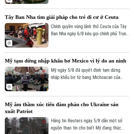
chịu đợt nắng nóng gay gắt thứ tư trong
mùa hè năm nay.
Tây Ban Nha tìm giải pháp cho trẻ di cư ở Ceuta
Chính quyền vùng lãnh thổ Ceuta của Tây
Ban Nha ngày 6/8 kêu gọi chính phủ Trung
ương hỗ trợ di dời hơn 1.100 trẻ vị thành
niên di cư không có người đi kèm vào đất
liền. Động thái này diễn ra sau khi làn sóng
Mỹ tạm dừng nhập khẩu bơ Mexico vì lý do an ninh
72.000 người di cư đổ bộ trong một tuần
qua đã khiến các trung tâm tiếp nhận tại
Mỹ ngày 5/8 đã quyết định tạm dừng
đây rơi vào trạng thái quá tải nghiêm
nhập khẩu bơ từ bang Michoacan của
trọng.
Mexico sau khi các nhân viên kiểm tra của
Bộ Nông nghiệp Mỹ (USDA) tại địa
phương này phải ngừng làm việc do các
Mỹ âm thầm xúc tiến đàm phán cho Ukraine sản
nguy cơ mất an ninh.
xuất Patriot
Hãng tin Reuters ngày 5/8 dẫn một số
nguồn thạo tin cho biết Mỹ đang thúc