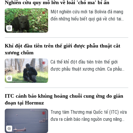
Nghiên cứu quy mô lớn về loài 'chó ma' bí ẩn
đang gặp vấn đề về nguồn cung một số
loại vũ khí.
Một nghiên cứu mới tại Bolivia đã mang
đến những hiểu biết quý giá về chó tai
ngắn – loài thú hoang dã được mệnh danh
là "chó ma" của rừng Amazon do rất hiếm
khi xuất hiện trước mắt con người. Thông
Khỉ đột đầu tiên trên thế giới được phẫu thuật cắt
qua hàng nghìn bức ảnh từ hệ thống bẫy
xương chũm
ảnh, các nhà khoa học đã có thêm hình
dung về tập tính và môi trường sống của
Cá thể khỉ đột đầu tiên trên thế giới
một trong những loài chó hoang dã ít
được phẫu thuật xương chũm. Ca phẫu
được biết đến nhất ở khu vực Mỹ Latinh.
thuật mang tính đột phá này được thực
hiện tại Công viên Safari thuộc Sở thú
San Diego ở bang California, Mỹ nhằm
ITC cảnh báo khủng hoảng chuỗi cung ứng do gián
điều trị tình trạng nhiễm trùng đã lan đến
đoạn tại Hormuz
một phần hộp sọ của con vật.
Trung tâm Thương mại Quốc tế (ITC) vừa
đưa ra cảnh báo rằng nguồn cung năng
Liên hệ đường dây nóng (bấm để gọi)
lượng, phân bón và vật liệu công nghiệp