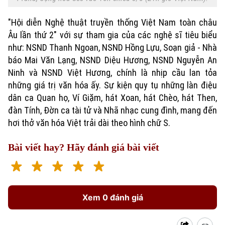
"Hội diễn Nghệ thuật truyền thống Việt Nam toàn châu
Âu lần thứ 2" với sự tham gia của các nghệ sĩ tiêu biểu
như: NSND Thanh Ngoan, NSND Hồng Lựu, Soạn giả - Nhà
báo Mai Văn Lạng, NSND Diệu Hương, NSND Nguyễn An
Ninh và NSND Việt Hương, chính là nhịp cầu lan tỏa
những giá trị văn hóa ấy. Sự kiện quy tụ những làn điệu
dân ca Quan họ, Ví Giặm, hát Xoan, hát Chèo, hát Then,
đàn Tính, Đờn ca tài tử và Nhã nhạc cung đình, mang đến
hơi thở văn hóa Việt trải dài theo hình chữ S.
Bài viết hay? Hãy đánh giá bài viết
Xem 0 đánh giá