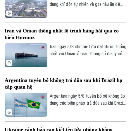
dụng khí đốt tự nhiên và gas nấu ăn để
Phó Giám đốc: Nguyễn Kim Khiêm, Nguyễn Minh Đức, Nguyễn Thành Lợi
huy động nguồn vốn cho kế hoạch xây
dựng kho dự trữ nhiên liệu chiến lược trị
giá 42 tỷ USD.
Iran và Oman thống nhất lộ trình hàng hải qua eo
biển Hormuz
Iran ngày 5/8 cho biết đã đạt được thống
nhất với Oman về các thông số địa lý của
tuyến hàng hải mới qua eo biển Hormuz -
một trong những tuyến vận tải năng lượng
quan trọng nhất thế giới.
Argentina tuyên bố không trả đũa sau khi Brazil hạ
cấp quan hệ
Argentina ngày 5/8 tuyên bố sẽ không áp
dụng các biện pháp trả đũa sau khi Brazil
hạ cấp quan hệ song phương xuống cấp
Đại biện lâm thời. Buenos Aires cho rằng,
đây là quyết định đơn phương của Brasilia
Ukraine cảnh báo cạn kiệt tên lửa phòng không