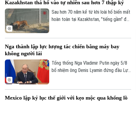
Kazakhstan thả hổ vào tự nhiên sau hơn 7 thập kỷ
gian vận chuyển giữa hai bờ sông xuống
còn khoảng 13 phút.
Sau hơn 70 năm kể từ khi loài hổ biến mất
hoàn toàn tại Kazakhstan, "tiếng gầm" đã
chính thức trở lại vùng đồng bằng sông Ili.
Một dự án bảo tồn đầy tham vọng vừa
đánh dấu cột mốc lịch sử khi cá thể hổ
Nga thành lập lực lượng tác chiến bằng máy bay
đầu tiên được trả về môi trường hoang
không người lái
dã, mở đầu cho nỗ lực hồi sinh hệ sinh thái
tại khu vực phía Nam hồ Balkhash.
Tổng thống Nga Vladimir Putin ngày 5/8
bổ nhiệm ông Denis Lyamin đứng đầu Lực
lượng Hệ thống Không người lái – đơn vị
quân đội mới được thành lập nhằm chuyên
trách hoạt động tác chiến bằng máy bay
Mexico lập kỷ lục thế giới với kẹo mộc qua khổng lồ
không người lái (UAV).
Tại Mexico, kẹo mứt mộc qua, hay còn
gọi là "Ate", không chỉ là món tráng miệng
truyền thống mà còn là biểu tượng văn
hóa của quốc gia này có từ thời thuộc