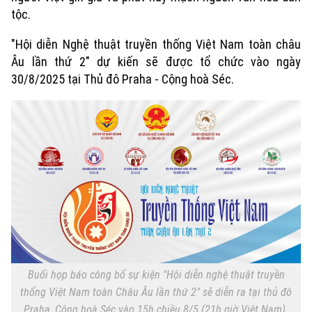
tộc.
"Hội diễn Nghệ thuật truyền thống Việt Nam toàn châu
Âu lần thứ 2" dự kiến sẽ được tổ chức vào ngày
30/8/2025 tại Thủ đô Praha - Cộng hoà Séc.
Xu hướng
Buổi họp báo công bố sự kiện "Hội diễn nghệ thuật truyền
thống Việt Nam toàn Châu Âu lần thứ 2" sẽ diễn ra tại thủ đô
Praha, Cộng hoà Séc vào 15h chiều 8/5 (21h giờ Việt Nam).