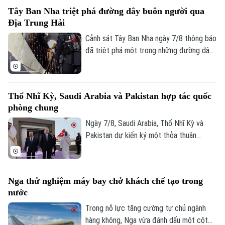
cuộc trưng cầu dân ý tại Iceland về việc
Người Việt 4 phương
Tây Ban Nha triệt phá đường dây buôn người qua
nối lại đàm phán gia nhập EU vào cuối
Tài chính Ngân hàng
Đầu tư
Địa Trung Hải
Ô tô
tháng này.
Giáo dục
Doanh nghiệp
Cảnh sát Tây Ban Nha ngày 7/8 thông báo
Căn hộ
Tàu
đã triệt phá một trong những đường dây
Tin tức
Văn hóa
buôn người lớn nhất hoạt động trên tuyến
Đất đai
Xe máy
Địa Trung Hải, bắt giữ 78 đối tượng và
Tuyển sinh
Tin tức
Sức khỏe
thu giữ 18 tàu cao tốc.
Kinh nghiệm
Thị trường
Thổ Nhĩ Kỳ, Saudi Arabia và Pakistan hợp tác quốc
Hướng nghiệp
Làng nghề
phòng chung
Y tế
Thể thao
Đánh giá
Ngày 7/8, Saudi Arabia, Thổ Nhĩ Kỳ và
Di tích
Dinh dưỡng
Pakistan dự kiến ký một thỏa thuận
Bóng đá
Giải trí
phòng thủ chung tại thành phố Jeddah
Tư vấn sức khỏe
của Saudi Arabia, nhằm tăng cường quan
Quần vợt
Tin tức
Đã phát sóng
hệ an ninh giữa ba nước.
Nga thử nghiệm máy bay chở khách chế tạo trong
Golf
Sao
nước
Trong nỗ lực tăng cường tự chủ ngành
Điện ảnh
hàng không, Nga vừa đánh dấu một cột