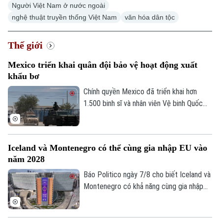
Người Việt Nam ở nước ngoài
nghệ thuật truyền thống Việt Nam
văn hóa dân tộc
Thế giới
Chuyên mục
Mexico triển khai quân đội bảo vệ hoạt động xuất
khẩu bơ
Thời sự
Chính quyền Mexico đã triển khai hơn
1.500 binh sĩ và nhân viên Vệ binh Quốc
Hà Nội
Hà Nội
gia tới bang Michoacan – khu vực sản
xuất bơ trọng điểm ở miền Tây nước này,
Chính trị
Nhịp sống Hà Nội
Thế giới
nhằm ngăn chặn tình trạng tống tiền và
Iceland và Montenegro có thể cùng gia nhập EU vào
Xã hội
bạo lực của các băng nhóm tội phạm ảnh
Người Hà Nội
năm 2028
Tin tức
hưởng tới hoạt động xuất khẩu quả bơ
Kinh tế
An ninh trật tự
sang Mỹ.
Báo Politico ngày 7/8 cho biết Iceland và
Khoảnh khắc Hà Nội
Quân sự
Montenegro có khả năng cùng gia nhập
Tin tức
Nhà đất
Công nghệ
Liên minh châu Âu (EU) vào năm 2028.
Ẩm thực
Hồ sơ
Kịch bản này sẽ phụ thuộc vào kết quả
Cafe sáng
Tin tức
Tàu và Xe