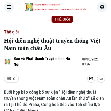
TRANG THÔNG TIN ĐIỆN TỬ
CỦA CƠ QUAN BÁO VÀ PHÁT THANH TRUYỀN HÌNH HÀ NỘI
THỜI SỰ
HÀ NỘI
THẾ GIỚI
KINH TẾ
NHÀ ĐẤT
Thế giới
Hội diễn nghệ thuật truyền thống Việt
Nam toàn châu Âu
Báo và Phát thanh Truyền hình Hà
08/05/2025,
Nội
03:26
0
Buổi họp báo công bố sự kiện "Hội diễn nghệ thuật
truyền thống Việt Nam toàn châu Âu lần thứ 2" sẽ diễn
ra tại Thủ đô Praha, Cộng hoà Séc vào 15h chiều 8/5
(21h giờ Việt Nam).