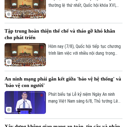
thường lệ thứ nhất, Quốc hội khóa XVI,
hôm nay (7/8), Quốc hội nghe trình bày Tờ
trình và Báo cáo thẩm tra về ba dự án
luật quan trọng, trong đó có Luật Phát
Theo dõi Hà Nội On
Tập trung hoàn thiện thể chế và tháo gỡ khó khăn
triển đô thị.
cho phát triển
Hôm nay (7/8), Quốc hội tiếp tục chương
trình làm việc với nhiều nội dung trọng
tâm về công tác lập pháp và xem xét các
cơ chế, chính sách phát triển đặc thù.
Trong đó, Dự án Luật Phát triển đô thị
An ninh mạng phải gắn kết giữa 'bảo vệ hệ thống' và
được kỳ vọng tháo gỡ điểm nghẽn về thể
'bảo vệ con người'
chế, hạ tầng, nguồn lực và quản trị, thúc
đẩy các đô thị phát triển nhanh, bền
Phát biểu tại Lễ kỷ niệm Ngày An ninh
vững.
mạng Việt Nam sáng 6/8, Thủ tướng Lê
Minh Hưng - Trưởng Ban Chỉ đạo An ninh
mạng quốc gia yêu cầu công tác bảo đảm
an ninh mạng phải gắn kết chặt chẽ giữa
Xây dựng không gian mạng an toàn, tin cậy và nhân