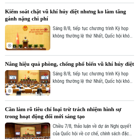
Thời trang
số điều của 9 luật về quân sự, quốc
Kiểm soát chặt vũ khí hủy diệt nhưng ko làm tăng
phòng.
Âm nhạc
gánh nặng chi phí
Sáng 8/8, tiếp tục chương trình Kỳ họp
không thường lệ thứ Nhất, Quốc hội khóa
XVI đã họp phiên toàn thể tại hội trường,
thảo luận về Dự án Luật Phòng, chống
phổ biến vũ khí hủy diệt hàng loạt. Nhiều
Nâng hiệu quả phòng, chống phổ biến vũ khí hủy diệt
đại biểu đề nghị tiếp tục hoàn thiện các
quy định theo hướng nâng cao hiệu quả
Sáng 8/8, tiếp tục chương trình Kỳ họp
phòng ngừa, kiểm soát rủi ro, đồng thời
không thường lệ thứ Nhất, Quốc hội khóa
bảo đảm quyền, lợi ích hợp pháp và chi phí
XVI đã họp phiên toàn thể tại hội trường,
tuân thủ cho tổ chức, doanh nghiệp.
thảo luận về Dự án Luật Phòng, chống
phổ biến vũ khí hủy diệt hàng loạt. Nhiều
Cần làm rõ tiêu chí loại trừ trách nhiệm hình sự
đại biểu đề nghị tiếp tục hoàn thiện các
trong hoạt động đổi mới sáng tạo
quy định nhằm nâng cao hiệu quả phòng
ngừa, kiểm soát rủi ro, đồng thời bảo đảm
Chiều 7/8, thảo luận về dự án Nghị quyết
quyền và lợi ích hợp pháp của tổ chức, cá
của Quốc hội về cơ chế, chính sách đặc