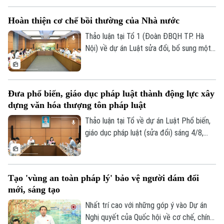
Hoàn thiện cơ chế bồi thường của Nhà nước
Thảo luận tại Tổ 1 (Đoàn ĐBQH TP. Hà
Nội) về dự án Luật sửa đổi, bổ sung một
số điều của Luật Trách nhiệm bồi thường
của Nhà nước, các đại biểu đề nghị tiếp
tục rà soát, hoàn thiện các nhóm chính
Đưa phổ biến, giáo dục pháp luật thành động lực xây
sách, bảo đảm thống nhất với hệ thống
dựng văn hóa thượng tôn pháp luật
pháp luật, xác định rõ phạm vi trách nhiệm
bồi thường của Nhà nước và xây dựng cơ
Thảo luận tại Tổ về dự án Luật Phổ biến,
Bản quyền thuộc về Cơ quan Báo và Phát thanh Truyền hình Hà Nội Giấy
phép số: Số 63/GP-TTDT, cấp ngày 10/05/2023
chế tài chính khả thi, bảo đảm chi trả kịp
giáo dục pháp luật (sửa đổi) sáng 4/8,
thời, đúng quy định.
các đại biểu cho rằng cần đưa công tác
TRANG THÔNG TIN ĐIỆN TỬ
phổ biến, giáo dục pháp luật không còn
CỦA CƠ QUAN BÁO VÀ PHÁT THANH TRUYỀN HÌNH HÀ NỘI
mang tính hình thức, lối mòn mà thật sự
Tạo 'vùng an toàn pháp lý' bảo vệ người dám đổi
trở thành động lực xây dựng văn hóa
Số 3-5 Huỳnh Thúc Kháng-Phường Láng-Hà Nội
mới, sáng tạo
thượng tôn pháp luật.
Giám đốc: VŨ MINH TUẤN
Nhất trí cao với những góp ý vào Dự án
Nghị quyết của Quốc hội về cơ chế, chính
Phó Giám đốc: Nguyễn Kim Khiêm, Nguyễn Minh Đức, Nguyễn Thành Lợi