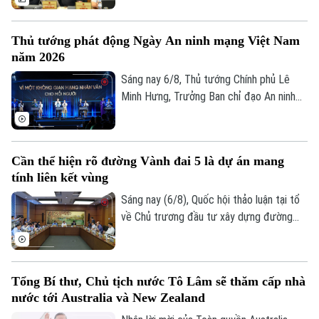
hòa lợi ích giữa Nhà nước, địa phương và
người dân. Đây là vấn đề được nhiều đại
Thủ tướng phát động Ngày An ninh mạng Việt Nam
biểu Quốc hội đặt ra khi thảo luận tại tổ
năm 2026
về Dự án đường Vành đai 5 – Vùng Thủ
đô Hà Nội sáng 6/8.
Sáng nay 6/8, Thủ tướng Chính phủ Lê
Minh Hưng, Trưởng Ban chỉ đạo An ninh
mạng quốc gia, đã dự lễ kỷ niệm Ngày An
ninh mạng Việt Nam (6/8/2024 –
6/8/2026). Chương trình nằm trong khuôn
Cần thể hiện rõ đường Vành đai 5 là dự án mang
khổ chuỗi hoạt động do Ban Chỉ đạo An
tính liên kết vùng
ninh mạng quốc gia phối hợp với Bộ Công
an tổ chức với chủ đề “Vì một không gian
Sáng nay (6/8), Quốc hội thảo luận tại tổ
mạng nhân văn cho mỗi người”.
về Chủ trương đầu tư xây dựng đường
Vành đai 5 – Vùng Thủ đô Hà Nội. Cơ bản
đồng tình với chủ trương đầu tư dự án,
các đại biểu góp ý: ban soạn thảo cần thể
Liên hệ đường dây nóng (bấm để gọi)
Tổng Bí thư, Chủ tịch nước Tô Lâm sẽ thăm cấp nhà
hiện rõ hơn, đây là dự án mang tính liên
nước tới Australia và New Zealand
Tòa soạn
Tòa soạn
kết vùng cao. Điều này sẽ giúp công tác