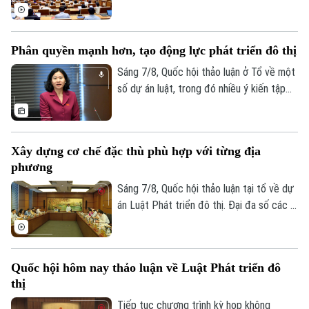
nhân.
thù để xử lý vi phạm pháp luật liên quan
đến kinh tế nhà nước, kinh tế tư nhân và
ứng dụng khoa học, công nghệ, đổi mới
Phân quyền mạnh hơn, tạo động lực phát triển đô thị
sáng tạo, chuyển đổi số, các đại biểu tập
trung làm rõ trách nhiệm của người đứng
Sáng 7/8, Quốc hội thảo luận ở Tổ về một
đầu và cơ chế loại trừ trách nhiệm hình sự
số dự án luật, trong đó nhiều ý kiến tập
trong những trường hợp phát sinh rủi ro
trung vào Dự án Luật Phát triển đô thị.
khách quan.
Một trong những điểm nhận được nhiều
sự đồng tình trong dự án Luật Phát triển
Xây dựng cơ chế đặc thù phù hợp với từng địa
đô thị là cách tiếp cận mới: thay vì chờ
phương
Trung ương tháo gỡ từng vướng mắc, dự
thảo luật mở rộng quyền chủ động cho
Sáng 7/8, Quốc hội thảo luận tại tổ về dự
địa phương, đi cùng trách nhiệm giải trình.
án Luật Phát triển đô thị. Đại đa số các ý
kiến đánh giá cao dự án có sự đổi mới tư
duy làm luật mạnh mẽ. Tuy nhiên, đại biểu
cho rằng việc xây dựng cơ chế đặc thù
Quốc hội hôm nay thảo luận về Luật Phát triển đô
phải căn cứ vào tình hình, đặc điểm của
thị
mỗi địa phương.
Tiếp tục chương trình kỳ họp không