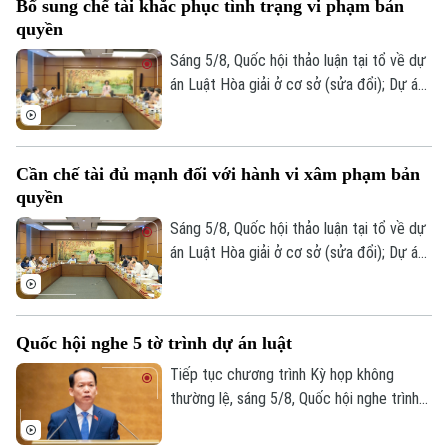
Bổ sung chế tài khắc phục tình trạng vi phạm bản
Chính trị, Thường trực Ban Bí thư Trung
quyền
ương Đảng Trần Cẩm Tú.
Sáng 5/8, Quốc hội thảo luận tại tổ về dự
án Luật Hòa giải ở cơ sở (sửa đổi); Dự án
Luật sửa đổi, bổ sung một số điều của
Luật Xuất bản và Dự án Luật sửa đổi, bổ
sung một số điều của Luật Người lao
Cần chế tài đủ mạnh đối với hành vi xâm phạm bản
động Việt Nam đi làm việc ở nước ngoài
quyền
theo hợp đồng.
Sáng 5/8, Quốc hội thảo luận tại tổ về dự
án Luật Hòa giải ở cơ sở (sửa đổi); Dự án
Luật sửa đổi, bổ sung một số điều của
Luật Xuất bản và Dự án Luật sửa đổi, bổ
sung một số điều của Luật Người lao
Quốc hội nghe 5 tờ trình dự án luật
động Việt Nam đi làm việc ở nước ngoài
theo hợp đồng.
Tiếp tục chương trình Kỳ họp không
thường lệ, sáng 5/8, Quốc hội nghe trình
bày các tờ trình, báo cáo về 5 nội dung.