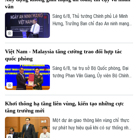
"bảo vệ hệ thống" và "bảo vệ con người",
văn
lấy sự an toàn, bình yên và hạnh phúc của
Nhân dân làm thước đo cao nhất cho mọi
Sáng 6/8, Thủ tướng Chính phủ Lê Minh
chính sách.
Hưng, Trưởng Ban chỉ đạo An ninh mạng
quốc gia đã dự lễ kỷ niệm Ngày An ninh
mạng Việt Nam (6/8/2024 – 6/8/2026).
Chương trình nằm trong khuôn khổ chuỗi
Việt Nam - Malaysia tăng cường trao đổi hợp tác
hoạt động do Ban Chỉ đạo An ninh mạng
quốc phòng
quốc gia phối hợp với Bộ Công an tổ chức
với chủ đề “Vì một không gian mạng nhân
Sáng 6/8, tại trụ sở Bộ Quốc phòng, Đại
văn cho mỗi người”.
tướng Phan Văn Giang, Ủy viên Bộ Chính
trị, Phó thủ tướng Chính phủ, Bộ trưởng
Bộ Quốc phòng đã chủ trì Lễ đón và Hội
đàm với Bộ trưởng Quốc phòng Malaysia
Khơi thông hạ tầng liên vùng, kiến tạo những cực
Dato' Seri Mohamed Khaled bin Nordin.
tăng trưởng mới
Một dự án giao thông liên vùng chỉ thực
sự phát huy hiệu quả khi có sự thống nhất
trong tổ chức thực hiện và bảo đảm hài