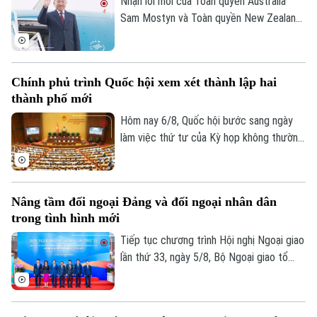
điều phối dự án được rõ ràng hơn.
Nhận lời mời của Toàn quyền Australia
0865.116.699 (hotline)
0865.116.699
Sam Mostyn và Toàn quyền New Zealand
Cindy Kiro, Tổng Bí thư Ban Chấp hành
Trung ương Đảng Cộng sản Việt Nam, Chủ
tịch nước Cộng hòa xã hội chủ nghĩa Việt
Chính phủ trình Quốc hội xem xét thành lập hai
Nam Tô Lâm cùng đoàn đại biểu cấp cao
thành phố mới
Việt Nam sẽ thăm cấp Nhà nước tới
Australia và New Zealand từ ngày 9 đến
Hôm nay 6/8, Quốc hội bước sang ngày
ngày 14/8/2026.
làm việc thứ tư của Kỳ họp không thường
lệ thứ Nhất. Các đại biểu nghe trình bày
các tờ trình, báo cáo thẩm tra và cho ý
kiến đối với nhiều nội dung quan trọng,
Nâng tầm đối ngoại Đảng và đối ngoại nhân dân
trong đó có việc thành lập thành phố
trong tình hình mới
Quảng Ninh và thành phố Bắc Ninh.
Tiếp tục chương trình Hội nghị Ngoại giao
lần thứ 33, ngày 5/8, Bộ Ngoại giao tổ
chức phiên họp toàn thể về đối ngoại
Đảng và đối ngoại nhân dân với sự tham
dự và phát biểu chỉ đạo của Uỷ viên Bộ