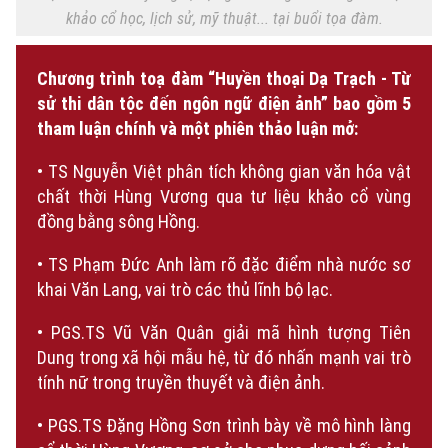
khảo cổ học, lịch sử, mỹ thuật... tại buổi tọa đàm.
Chương trình toạ đàm “Huyền thoại Dạ Trạch - Từ
sử thi dân tộc đến ngôn ngữ điện ảnh” bao gồm 5
tham luận chính và một phiên thảo luận mở:
• TS Nguyễn Việt phân tích không gian văn hóa vật
chất thời Hùng Vương qua tư liệu khảo cổ vùng
đồng bằng sông Hồng.
• TS Phạm Đức Anh làm rõ đặc điểm nhà nước sơ
khai Văn Lang, vai trò các thủ lĩnh bộ lạc.
• PGS.TS Vũ Văn Quân giải mã hình tượng Tiên
Dung trong xã hội mẫu hệ, từ đó nhấn mạnh vai trò
tính nữ trong truyền thuyết và điện ảnh.
• PGS.TS Đặng Hồng Sơn trình bày về mô hình làng