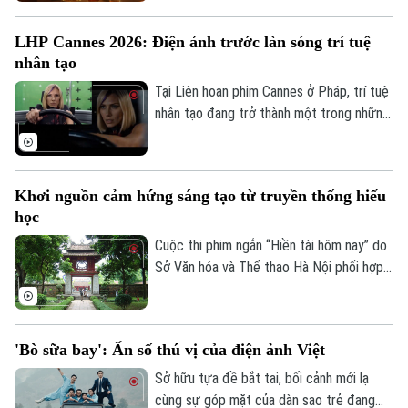
(TP.HCM). Tại đây, đoàn làm phim cho
biết đã kết hợp bối cảnh thật với công
LHP Cannes 2026: Điện ảnh trước làn sóng trí tuệ
nghệ CGI và AI để tái hiện nhiều địa danh
nhân tạo
xưa.
Tại Liên hoan phim Cannes ở Pháp, trí tuệ
nhân tạo đang trở thành một trong những
chủ đề được quan tâm của ngành điện
ảnh, khi nhiều nhà làm phim bắt đầu tìm
cách ứng dụng công nghệ này vào quá
Khơi nguồn cảm hứng sáng tạo từ truyền thống hiếu
trình sản xuất và hậu kỳ.
học
Cuộc thi phim ngắn “Hiền tài hôm nay” do
Sở Văn hóa và Thể thao Hà Nội phối hợp
cùng Hiệp hội Xúc tiến phát triển Điện
ảnh Việt Nam và Trung tâm Hoạt động
Văn hóa Khoa học Văn Miếu - Quốc Tử
'Bò sữa bay': Ẩn số thú vị của điện ảnh Việt
Giám đồng tổ chức, nhằm tôn vinh truyền
thống Quốc học và khơi dậy khát vọng, ý
Sở hữu tựa đề bắt tai, bối cảnh mới lạ
chí vươn lên của trí thức trẻ Việt Nam
cùng sự góp mặt của dàn sao trẻ đang