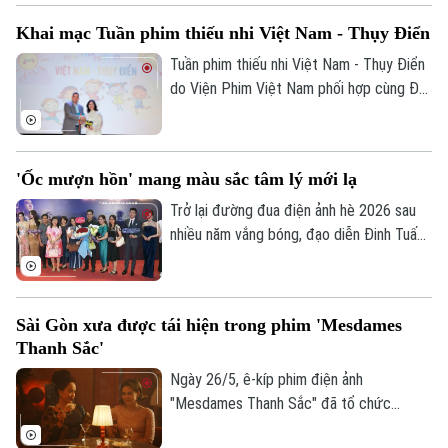
Khai mạc Tuần phim thiếu nhi Việt Nam - Thụy Điển
Tuần phim thiếu nhi Việt Nam - Thụy Điển
do Viện Phim Việt Nam phối hợp cùng Đại
sứ quán Thụy Điển tại Việt Nam với sự
đồng hành của Nhà Xuất bản Kim Đồng tổ
chức sẽ khai mạc vào 1/6 ở rạp Ngọc
'Ốc mượn hồn' mang màu sắc tâm lý mới lạ
Khánh, TP Hà Nội.
Trở lại đường đua điện ảnh hè 2026 sau
nhiều năm vắng bóng, đạo diễn Đinh Tuấn
Vũ mang đến một luồng gió mới mang tên
“Ốc mượn hồn”. Vừa qua, trong buổi công
chiếu ra mắt khán giả Thủ đô, tác phẩm
Sài Gòn xưa được tái hiện trong phim 'Mesdames
đã nhận được nhiều lời khen ngợi nhờ
Thanh Sắc'
cách thể hiện độc đáo, lôi cuốn người
xem bởi màu sắc tâm lý huyền bí đầy mới
Ngày 26/5, ê-kíp phim điện ảnh
lạ.
"Mesdames Thanh Sắc" đã tổ chức
showcase ra mắt tại Nhà hát Hòa Bình