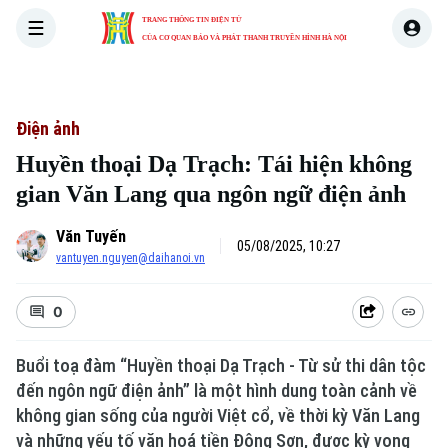
TRANG THÔNG TIN ĐIỆN TỬ
CỦA CƠ QUAN BÁO VÀ PHÁT THANH TRUYỀN HÌNH HÀ NỘI
THỜI SỰ
HÀ NỘI
THẾ GIỚI
KINH TẾ
NHÀ ĐẤT
Điện ảnh
Huyền thoại Dạ Trạch: Tái hiện không
gian Văn Lang qua ngôn ngữ điện ảnh
Văn Tuyến
05/08/2025, 10:27
vantuyen.nguyen@daihanoi.vn
0
Buổi toạ đàm “Huyền thoại Dạ Trạch - Từ sử thi dân tộc
đến ngôn ngữ điện ảnh” là một hình dung toàn cảnh về
không gian sống của người Việt cổ, về thời kỳ Văn Lang
và những yếu tố văn hoá tiền Đông Sơn, được kỳ vọng