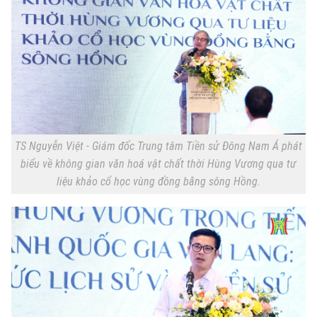
Căn hộ
Tàu
Tin tức
Văn hóa
Đất đai
Xe máy
Tuyển sinh
Tin tức
Sức khỏe
Kinh nghiệm
Thị trường
Hướng nghiệp
Làng nghề
Y tế
Thể thao
Đánh giá
Di tích
Dinh dưỡng
Bóng đá
TS Nguyễn Việt - Giám đốc Trung tâm Tiền sử Đông Nam Á phát
Giải trí
biểu về không gian văn hoá vật chất thời Hùng Vương qua tư
Tư vấn sức khỏe
Quần vợt
liệu khảo cổ học vùng đồng bằng sông Hồng.
Tin tức
Đã phát sóng
Golf
Sao
Điện ảnh
Thời trang
Âm nhạc