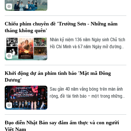
trong thời đại mới.
lên, phim điện ảnh "Bò sữa bay" đang
được kỳ vọng là "ngôi sao mới" tại phòng
vé Việt dịp cuối năm. Dưới bàn tay của
Chiếu phim chuyên đề 'Trường Sơn - Những năm
một đạo diễn thế hệ Gen Z và nhà sản
tháng không quên'
xuất từng đứng sau loạt tác phẩm trăm
tỷ, "Bò sữa bay" mang đến nguồn năng
Nhân kỷ niệm 136 năm Ngày sinh Chủ tịch
lượng sôi nổi, hứa hẹn tạo nên hành trình
Hồ Chí Minh và 67 năm Ngày mở đường
kịch tính, khó đoán trên màn ảnh rộng.
Hồ Chí Minh - Ngày truyền thống bộ đội
Trường Sơn (19/5/1959 - 19/5/2026),
Viện phim Việt Nam sẽ tổ chức Chương
Khởi động dự án phim tình báo 'Mật mã Đông
trình chiếu phim chuyên đề "Trường Sơn -
Dương'
Những năm tháng không quên".
Sau gần 40 năm vắng bóng trên màn ảnh
rộng, đề tài tình báo – một trong những
chất liệu đặc biệt và khó khai thác nhất
của điện ảnh Việt Nam chính thức trở lại
với dự án phim điện ảnh “Mật Mã Đông
Đạo diễn Nhật Bản say đắm ẩm thực và con người
Dương”. Lấy cảm hứng từ hàng chục nghìn
Việt Nam