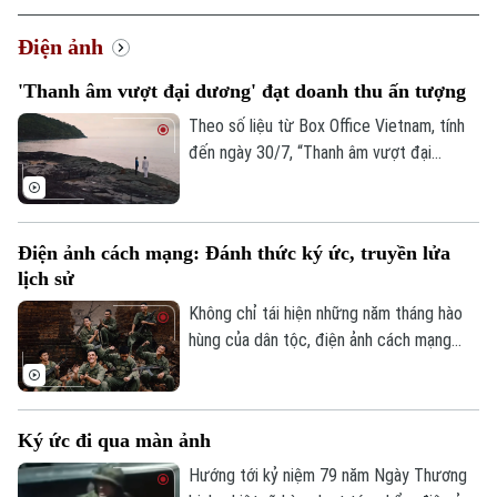
Điện ảnh
'Thanh âm vượt đại dương' đạt doanh thu ấn tượng
Theo số liệu từ Box Office Vietnam, tính
đến ngày 30/7, “Thanh âm vượt đại
dương” đạt doanh thu hơn 5 tỷ đồng sau
một tuần phát hành thương mại, góp mặt
trong nhóm những bộ phim có doanh thu
Điện ảnh cách mạng: Đánh thức ký ức, truyền lửa
cao của phòng vé Việt.
lịch sử
Không chỉ tái hiện những năm tháng hào
hùng của dân tộc, điện ảnh cách mạng
hôm nay đang mở ra một cách tiếp cận
mới với lịch sử. Từ những bộ phim được
đầu tư công phu đến những suất chiếu
Ký ức đi qua màn ảnh
luôn kín khán giả trẻ, lịch sử đang được
kể bằng ngôn ngữ điện ảnh sinh động,
Hướng tới kỷ niệm 79 năm Ngày Thương