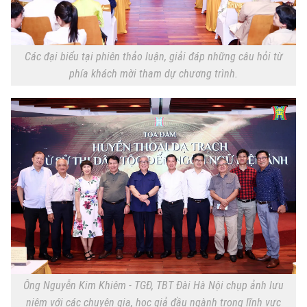
Theo dõi Hà Nội On
Các đại biểu tại phiên thảo luận, giải đáp những câu hỏi từ
phía khách mời tham dự chương trình.
Ông Nguyễn Kim Khiêm - TGĐ, TBT Đài Hà Nội chụp ảnh lưu
niệm với các chuyên gia, học giả đầu ngành trong lĩnh vực