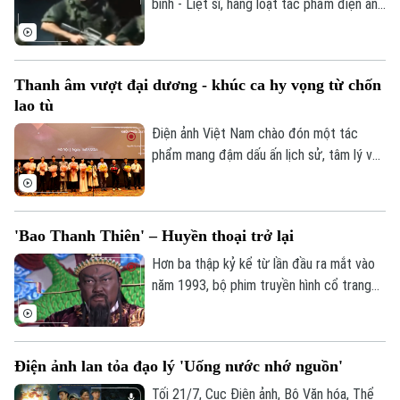
giàu cảm xúc.
binh - Liệt sĩ, hàng loạt tác phẩm điện ảnh
và phim tài liệu cách mạng đang được lan
tỏa rộng rãi tới công chúng. Bằng ngôn
ngữ điện ảnh chân thực, những câu
Thanh âm vượt đại dương - khúc ca hy vọng từ chốn
chuyện về sự hy sinh vô bờ bến và lòng
lao tù
quả cảm của thế hệ đi trước không chỉ tái
hiện một thời hoa lửa, mà còn khơi dậy
Điện ảnh Việt Nam chào đón một tác
mạnh mẽ lòng yêu nước, niềm tự hào dân
phẩm mang đậm dấu ấn lịch sử, tâm lý và
tộc trong mỗi người dân Việt Nam.
chiến tranh mang tên Thanh âm vượt đại
dương. Không chỉ tái hiện sự khốc liệt
chốn ngục tù Côn Đảo, bộ phim còn là bản
'Bao Thanh Thiên' – Huyền thoại trở lại
tình ca lãng mạn về khát vọng sống và lý
tưởng tự do.
Hơn ba thập kỷ kể từ lần đầu ra mắt vào
năm 1993, bộ phim truyền hình cổ trang
“Bao Thanh Thiên” vẫn để lại dấu ấn sâu
đậm trong ký ức của nhiều thế hệ khán
giả Việt Nam.
Điện ảnh lan tỏa đạo lý 'Uống nước nhớ nguồn'
Tối 21/7, Cục Điện ảnh, Bộ Văn hóa, Thể