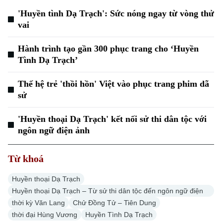
'Huyền tình Dạ Trạch': Sức nóng ngay từ vòng thử
vai
Hành trình tạo gần 300 phục trang cho ‘Huyền
Tình Dạ Trạch’
Thế hệ trẻ 'thồi hồn' Việt vào phục trang phim dã
sử
'Huyền thoại Dạ Trạch' kết nối sử thi dân tộc với
ngôn ngữ điện ảnh
Liên hệ đường dây nóng (bấm để gọi)
Tòa soạn
Tòa soạn
Từ khoá
0865.116.699 (hotline)
0865.116.699
Huyền thoại Dạ Trạch
Huyền thoại Dạ Trạch – Từ sử thi dân tộc đến ngôn ngữ điện
ảnh
thời kỳ Văn Lang
Chử Đồng Tử – Tiên Dung
thời đại Hùng Vương
Huyền Tình Dạ Trạch