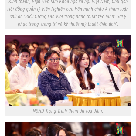
Kinh thành, Viện Hàn lâm Khoa học xã hội Việt Nam, Chủ tịch
Hội đồng quản lý Viện Nghiên cứu Văn minh châu Á tham luận
chủ đề "Biểu tượng Lạc Việt trong nghệ thuật tạo hình: Gợi ý
phục trang, trang trí và kỹ thuật mỹ thuật điện ảnh".
NSND Trọng Trinh tham dự toạ đàm.