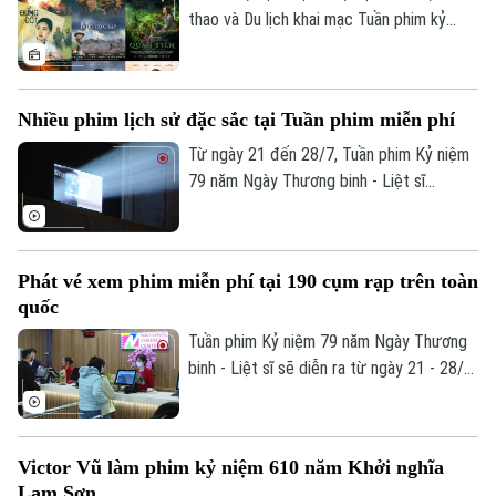
thao và Du lịch khai mạc Tuần phim kỷ
niệm 79 năm Ngày Thương binh-Liệt sĩ
(27/7/1947-27/7/2026). Thông qua
những tác phẩm điện ảnh về chiến tranh
Nhiều phim lịch sử đặc sắc tại Tuần phim miễn phí
cách mạng, chương trình góp phần tri ân
các Anh hùng liệt sĩ, thương binh, bệnh
Từ ngày 21 đến 28/7, Tuần phim Kỷ niệm
binh và người có công với cách mạng;
79 năm Ngày Thương binh - Liệt sĩ
đồng thời bồi đắp truyền thống yêu nước,
(27/7/1947 - 27/7/2026) sẽ được tổ
lòng biết ơn trong thế hệ trẻ.
chức trên phạm vi toàn quốc. Điểm nhấn
đặc biệt của Tuần phim năm nay là lần đầu
Phát vé xem phim miễn phí tại 190 cụm rạp trên toàn
tiên, toàn bộ hệ thống rạp chiếu phim
quốc
thương mại trên cả nước cùng chung tay
tham gia một chương trình chiếu phim
Tuần phim Kỷ niệm 79 năm Ngày Thương
miễn phí phục vụ nhiệm vụ chính trị và
binh - Liệt sĩ sẽ diễn ra từ ngày 21 - 28/7
công tác tri ân người có công với cách
tại các cụm rạp trên cả nước. Vé xem
mạng.
phim được phát miễn phí trực tiếp tại
quầy vé của từng rạp trước mỗi suất
Victor Vũ làm phim kỷ niệm 610 năm Khởi nghĩa
chiếu từ 3 - 5 ngày.
Lam Sơn