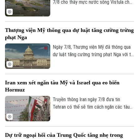
7/8 cho thấy mực nước sông Vistula chảy
qua thủ đô Warsaw của Ba Lan đã giảm
xuống mức thấp nhất kể từ khi công tác
đo đạc được triển khai.
Thượng viện Mỹ thông qua dự luật tăng cường trừng
phạt Nga
Ngày 7/8, Thượng viện Mỹ đã thông qua
dự luật tăng cường trừng phạt Nga với tỷ
lệ 86 phiếu thuận và 11 phiếu chống trong
phiên họp cuối cùng trước kỳ nghỉ hè.
Iran xem xét ngăn tàu Mỹ và Israel qua eo biển
Hormuz
Truyền thông Iran ngày 7/8 đưa tin
Tehran có thể sẽ tìm cách ngăn các tàu
của Mỹ và Israel đi qua eo biển Hormuz
theo khuôn khổ thỏa thuận hợp tác với
Liên hệ đường dây nóng (bấm để gọi)
Oman nhằm mở lại tuyến hàng hải chiến
Tòa soạn
Tòa soạn
Dự trữ ngoại hối của Trung Quốc tăng nhẹ trong
lược này cho hoạt động thương mại.