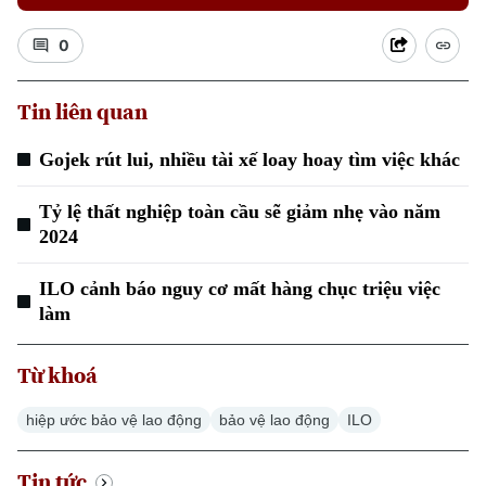
0
Tin liên quan
Gojek rút lui, nhiều tài xế loay hoay tìm việc khác
Tỷ lệ thất nghiệp toàn cầu sẽ giảm nhẹ vào năm
2024
ILO cảnh báo nguy cơ mất hàng chục triệu việc
làm
Chuyên mục
Từ khoá
Thời sự
hiệp ước bảo vệ lao động
bảo vệ lao động
ILO
Hà Nội
Hà Nội
Tin tức