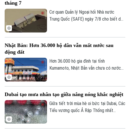
tháng 7
0865.116.699 (hotline)
0865.116.699
Cơ quan Quản lý Ngoại hối Nhà nước
Trung Quốc (SAFE) ngày 7/8 cho biết dự
trữ ngoại hối của nước này tăng nhẹ trong
tháng 7, nhờ đồng USD suy yếu và diễn
biến trái chiều của giá các loại tài sản
Nhật Bản: Hơn 36.000 hộ dân vẫn mất nước sau
trên thị trường toàn cầu.
động đất
Hơn 36.000 hộ gia đình tại tỉnh
Kumamoto, Nhật Bản vẫn chưa có nước
sinh hoạt trong 10 ngày sau trận động
đất mạnh làm rung chuyển khu vực. Giới
chức địa phương cho biết việc khôi phục
Dubai tạo mưa nhân tạo giữa nắng nóng khắc nghiệt
hoàn toàn nguồn cung cấp nước dự kiến
phải đến cuối tháng 8 mới hoàn tất.
Giữa tiết trời mùa hè oi bức tại Dubai, Các
Tiểu vương quốc Ả Rập Thống nhất
(UAE), du khách đã có cơ hội tận hưởng
không gian mát mẻ dưới những cơn mưa