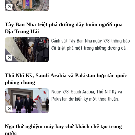
Liên minh châu Âu (EU) vào năm 2028.
Kịch bản này sẽ phụ thuộc vào kết quả
cuộc trưng cầu dân ý tại Iceland về việc
Tây Ban Nha triệt phá đường dây buôn người qua
nối lại đàm phán gia nhập EU vào cuối
Địa Trung Hải
tháng này.
Cảnh sát Tây Ban Nha ngày 7/8 thông báo
đã triệt phá một trong những đường dây
buôn người lớn nhất hoạt động trên tuyến
Địa Trung Hải, bắt giữ 78 đối tượng và
thu giữ 18 tàu cao tốc.
Thổ Nhĩ Kỳ, Saudi Arabia và Pakistan hợp tác quốc
phòng chung
Ngày 7/8, Saudi Arabia, Thổ Nhĩ Kỳ và
Pakistan dự kiến ký một thỏa thuận
phòng thủ chung tại thành phố Jeddah
của Saudi Arabia, nhằm tăng cường quan
hệ an ninh giữa ba nước.
Nga thử nghiệm máy bay chở khách chế tạo trong
nước