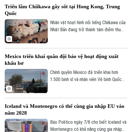
nhân tạo trên một tuyến phố nghỉ dưỡng
Triển lãm Chiikawa gây sốt tại Hong Kong, Trung
đặc biệt.
Quốc
Nhân vật hoạt hình nổi tiếng Chiikawa của
Nhật Bản đang trở thành tâm điểm thu
hút đông đảo người hâm mộ tại Hong
Kong (Trung Quốc) với một triển lãm nghệ
Bản quyền thuộc về Cơ quan Báo và Phát thanh Truyền hình Hà Nội Giấy
phép số: Số 63/GP-TTDT, cấp ngày 10/05/2023
thuật quy mô lớn. Sự kiện mang đến
Mexico triển khai quân đội bảo vệ hoạt động xuất
không gian trải nghiệm đa giác quan, kết
TRANG THÔNG TIN ĐIỆN TỬ
khẩu bơ
hợp giữa nghệ thuật, âm nhạc và các mô
CỦA CƠ QUAN BÁO VÀ PHÁT THANH TRUYỀN HÌNH HÀ NỘI
hình khổng lồ, góp phần thúc đẩy du lịch
Chính quyền Mexico đã triển khai hơn
văn hóa và kinh tế sáng tạo.
1.500 binh sĩ và nhân viên Vệ binh Quốc
Số 3-5 Huỳnh Thúc Kháng-Phường Láng-Hà Nội
gia tới bang Michoacan – khu vực sản
Giám đốc: VŨ MINH TUẤN
xuất bơ trọng điểm ở miền Tây nước này,
Phó Giám đốc: Nguyễn Kim Khiêm, Nguyễn Minh Đức, Nguyễn Thành Lợi
nhằm ngăn chặn tình trạng tống tiền và
Iceland và Montenegro có thể cùng gia nhập EU vào
bạo lực của các băng nhóm tội phạm ảnh
năm 2028
hưởng tới hoạt động xuất khẩu quả bơ
sang Mỹ.
Báo Politico ngày 7/8 cho biết Iceland và
Montenegro có khả năng cùng gia nhập