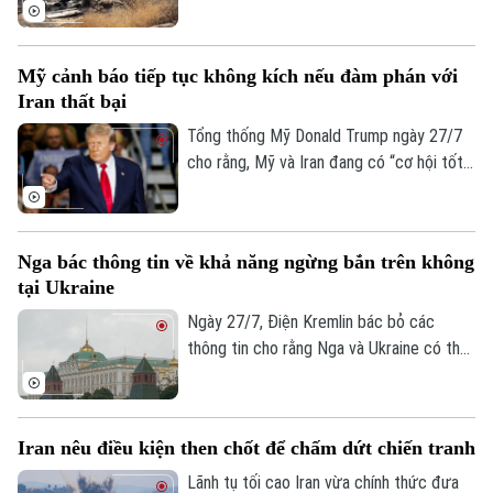
lực lượng Ả Rập Xê-Út bất ngờ tiến hành
loạt không kích vào nhiều mục tiêu trên
lãnh thổ Iraq. Vụ tấn công đã gây thương
Mỹ cảnh báo tiếp tục không kích nếu đàm phán với
vong lớn và vấp phải sự phản đối mạnh mẽ
Iran thất bại
từ giới chức Baghdad.
Tổng thống Mỹ Donald Trump ngày 27/7
cho rằng, Mỹ và Iran đang có “cơ hội tốt”
để đạt được một thỏa thuận. Tuy nhiên,
ông cũng cảnh báo Washington có thể nối
lại các hoạt động quân sự nếu đàm phán
Nga bác thông tin về khả năng ngừng bắn trên không
không đạt kết quả.
tại Ukraine
Ngày 27/7, Điện Kremlin bác bỏ các
thông tin cho rằng Nga và Ukraine có thể
đạt được một thỏa thuận ngừng bắn trên
không.
Iran nêu điều kiện then chốt để chấm dứt chiến tranh
Bản quyền thuộc về Cơ quan Báo và Phát thanh Truyền hình Hà Nội Giấy
phép số: Số 63/GP-TTDT, cấp ngày 10/05/2023
Lãnh tụ tối cao Iran vừa chính thức đưa