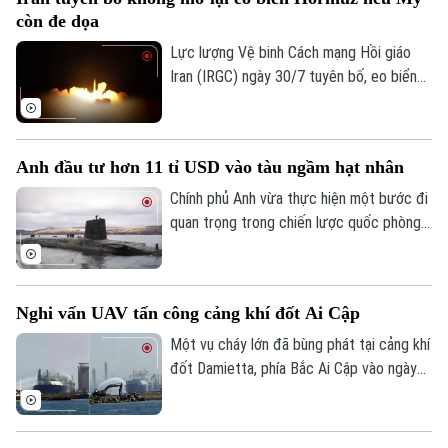
tác quốc phòng giữa hai nước.
còn đe dọa
Lực lượng Vệ binh Cách mạng Hồi giáo
Iran (IRGC) ngày 30/7 tuyên bố, eo biển
Hormuz sẽ không được mở lại, chừng nào
Mỹ còn đe dọa và gây hấn với nước này.
Lời cảnh báo trên được Tehran đưa ra
Anh đầu tư hơn 11 tỉ USD vào tàu ngầm hạt nhân
trong bối cảnh hàng trăm tàu hàng cùng
hàng nghìn thủy thủ vẫn đang bị mắc kẹt
Chính phủ Anh vừa thực hiện một bước đi
bên trong vịnh Ba Tư vì xung đột leo
quan trọng trong chiến lược quốc phòng
thang.
khi công bố gói đầu tư trị giá hàng tỉ USD
Liên hệ đường dây nóng (bấm để gọi)
để hiện đại hóa lá chắn hạt nhân trên biển.
Tòa soạn
Tòa soạn
Nghi vấn UAV tấn công cảng khí đốt Ai Cập
0865.116.699 (hotline)
0865.116.699
Một vụ cháy lớn đã bùng phát tại cảng khí
đốt Damietta, phía Bắc Ai Cập vào ngày
29/7, khiến hai tàu chở khí bốc cháy.
Trong khi Bộ Dầu mỏ và Tài nguyên
Khoáng sản Ai Cập khẳng định, sự cố đã