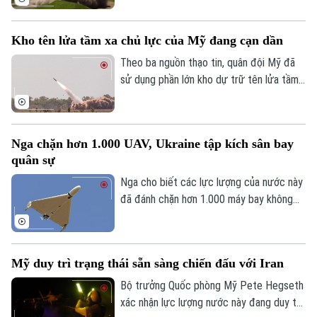
Người Hà Nội
tên lửa hành trình Tomahawk từ tàu khu
Tin tức
Kinh tế
trục Aegis Chokai.
An ninh trật tự
Khoảnh khắc Hà Nội
Kho tên lửa tầm xa chủ lực của Mỹ đang cạn dần
Quân sự
Tin tức
Nhà đất
Theo ba nguồn thạo tin, quân đội Mỹ đã
Công nghệ
Ẩm thực
sử dụng phần lớn kho dự trữ tên lửa tầm
Hồ sơ
Cafe sáng
Tin tức
xa có độ chính xác cao trong suốt 5
Tàu và Xe
Người Việt 4 phương
tháng xung đột với Iran, làm dấy lên lo
Tài chính Ngân hàng
Đầu tư
ngại về khả năng sẵn sàng chiến đấu của
Ô tô
Giáo dục
Nga chặn hơn 1.000 UAV, Ukraine tập kích sân bay
lực lượng này trước các cuộc xung đột
Doanh nghiệp
quân sự
Căn hộ
trong tương lai.
Tàu
Tin tức
Văn hóa
Nga cho biết các lực lượng của nước này
Đất đai
đã đánh chặn hơn 1.000 máy bay không
Xe máy
Tuyển sinh
người lái từ phía Ukraine ngày 2/8, trong
Tin tức
Sức khỏe
Kinh nghiệm
khi Ukraine tuyên bố đã tấn công một sân
Thị trường
Hướng nghiệp
Làng nghề
bay quân sự của Nga.
Y tế
Thể thao
Mỹ duy trì trạng thái sẵn sàng chiến đấu với Iran
Đánh giá
Di tích
Bộ trưởng Quốc phòng Mỹ Pete Hegseth
Dinh dưỡng
Bóng đá
Giải trí
xác nhận lực lượng nước này đang duy trì