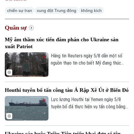
chiến sự Iran
xung đột Trung đông
không kích
Quân sự
Mỹ âm thầm xúc tiến đàm phán cho Ukraine sản
xuất Patriot
Hãng tin Reuters ngày 5/8 dẫn một số
nguồn thạo tin cho biết Mỹ đang thúc
đẩy đàm phán về khả năng cho phép
Ukraine sản xuất tên lửa đánh chặn
Patriot, trong bối cảnh Kiev đang thiếu
Houthi tuyên bố tấn công tàu Ả Rập Xê Út ở Biển Đỏ
hụt loại vũ khí quan trọng này để đối phó
các cuộc tập kích của Nga.
Lực lượng Houthi tại Yemen ngày 5/8
tuyên bố đã thực hiện vụ tấn công bằng
tên lửa đạn đạo nhằm vào tàu chở dầu
của Ả Rập Xê Út trên Biển Đỏ. Đây là
bước leo thang mới nhất trong chiến dịch
Ukraine cáo buộc Triều Tiên triển khai đơn vị tên