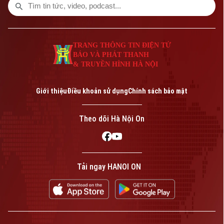
xung đột kéo dài gần 5 tháng qua.
TRANG THÔNG TIN ĐIỆN TỬ
BÁO VÀ PHÁT THANH
& TRUYỀN HÌNH HÀ NỘI
Giới thiệu
Điều khoản sử dụng
Chính sách bảo mật
Theo dõi Hà Nội On
Tải ngay HANOI ON