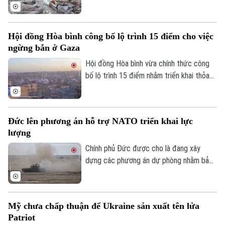
hòa bình do Washington thúc đẩy nhằm
chấm dứt xung đột tại Dải Gaza và coi
đây là cột mốc quan trọng trong việc
Hội đồng Hòa bình công bố lộ trình 15 điểm cho việc
triển khai Kế hoạch hòa bình 20 điểm của
ngừng bắn ở Gaza
mình.
Theo dõi Hà Nội On
Hội đồng Hòa bình vừa chính thức công
bố lộ trình 15 điểm nhằm triển khai thỏa
thuận hòa bình toàn diện tại Dải Gaza. Đây
được xem là bước đột phá mang tính lịch
sử sau khi Tổng thống Mỹ Donald Trump
Đức lên phương án hỗ trợ NATO triển khai lực
thông báo rằng phong trào Hamas chấp
lượng
thuận kế hoạch giải giáp vũ khí.
Chính phủ Đức được cho là đang xây
dựng các phương án dự phòng nhằm bảo
đảm việc triển khai lực lượng của Tổ
chức Hiệp ước Bắc Đại Tây Dương
(NATO) qua lãnh thổ nước này. Động thái
Mỹ chưa chấp thuận để Ukraine sản xuất tên lửa
diễn ra trong bối cảnh Berlin lo ngại chính
Patriot
quyền một số bang ở nước này có thể