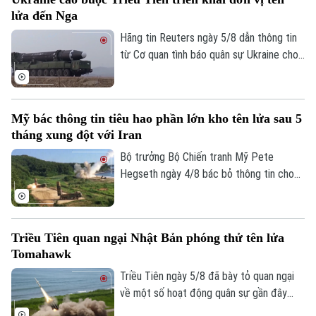
phong tỏa hàng hải mà nhóm này đang
lửa đến Nga
thực thi, gây lo ngại sâu sắc cho cộng
đồng quốc tế.
Hãng tin Reuters ngày 5/8 dẫn thông tin
từ Cơ quan tình báo quân sự Ukraine cho
biết một đơn vị tên lửa của Triều Tiên có
thể đã được triển khai tới miền tây nước
Nga, với khả năng được trang bị hàng
Mỹ bác thông tin tiêu hao phần lớn kho tên lửa sau 5
trăm tên lửa đạn đạo nhằm hỗ trợ các
tháng xung đột với Iran
hoạt động quân sự của Moscow tại
Ukraine. Nga và Triều Tiên hiện chưa đưa
Bộ trưởng Bộ Chiến tranh Mỹ Pete
ra bình luận về thông tin này.
Hegseth ngày 4/8 bác bỏ thông tin cho
Chuyên mục
rằng quân đội nước này đã tiêu hao phần
lớn kho tên lửa sau 5 tháng xung đột với
Thời sự
Iran, khẳng định Washington vẫn duy trì
Triều Tiên quan ngại Nhật Bản phóng thử tên lửa
đầy đủ năng lực quân sự.
Hà Nội
Tomahawk
Hà Nội
Triều Tiên ngày 5/8 đã bày tỏ quan ngại
Chính trị
Nhịp sống Hà Nội
về một số hoạt động quân sự gần đây
Thế giới
của Nhật Bản, trong đó có vụ phóng thử
Xã hội