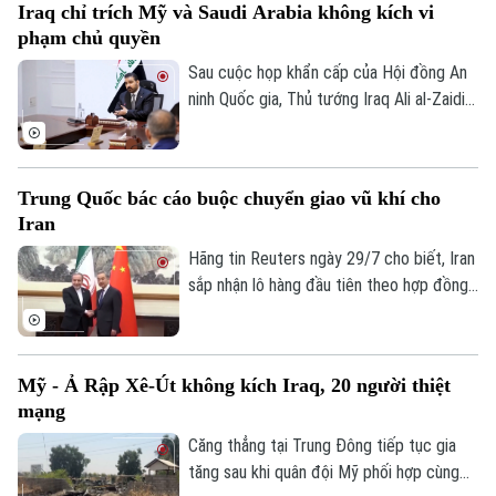
Iraq chỉ trích Mỹ và Saudi Arabia không kích vi
được khống chế hoàn toàn và không ghi
phạm chủ quyền
nhận thương vong, nhiều nguồn tin quốc
tế dấy lên nghi vấn vụ việc có thể xuất
Sau cuộc họp khẩn cấp của Hội đồng An
phát từ một cuộc tấn công bằng máy bay
ninh Quốc gia, Thủ tướng Iraq Ali al-Zaidi
không người lái (UAV).
ngày 29/7 đã chỉ đạo Bộ Ngoại giao nước
này tiến hành các biện pháp pháp lý cần
thiết liên quan đến các cuộc không kích
Trung Quốc bác cáo buộc chuyển giao vũ khí cho
của Mỹ và Saudi Arabia vào lãnh thổ Iraq.
Iran
Vụ việc đã gây ra thương vong lớn cho
hàng chục người và làm gia tăng căng
Hãng tin Reuters ngày 29/7 cho biết, Iran
thẳng ngoại giao trong khu vực.
sắp nhận lô hàng đầu tiên theo hợp đồng
mua khoảng 400 hệ thống tên lửa phòng
không vác vai do Trung Quốc sản xuất,
nhằm tăng cường năng lực phòng không
Mỹ - Ả Rập Xê-Út không kích Iraq, 20 người thiệt
sau nhiều tháng giao tranh với Mỹ và
mạng
Israel. Dù vậy, phía Bắc Kinh đến nay vẫn
phủ nhận thông tin về thương vụ này.
Căng thẳng tại Trung Đông tiếp tục gia
tăng sau khi quân đội Mỹ phối hợp cùng