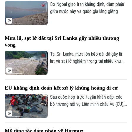
Bộ Ngoại giao Iran khẳng định, đàm phán
giữa nước này và quốc gia láng giềng
Oman về vấn đề eo biển Hormuz, đang
tiến triển tích cực. Tuy nhiên, các kết quả
thảo luận cụ thể chưa được đề cập.
Mưa lũ, sạt lở đất tại Sri Lanka gây nhiều thương
vong
Tại Sri Lanka, mưa lớn kéo dài đã gây lũ
lụt và sạt lở nghiêm trọng tại nhiều khu
vực, khiến ít nhất 5 người thiệt mạng, 3
người bị thương, 2 người mất tích và gần
2.000 người phải sơ tán.
EU khẳng định đoàn kết xử lý khủng hoảng di cư
Sau cuộc họp trực tuyến khẩn cấp, các
bộ trưởng nội vụ Liên minh châu Âu (EU),
ngày 4/8, khẳng định đoàn kết mạnh mẽ
với Tây Ban Nha trước việc làn sóng
người di cư ồ ạt tràn vào vùng lãnh thổ
Mỹ tăng tốc đàm phán về Hormuz