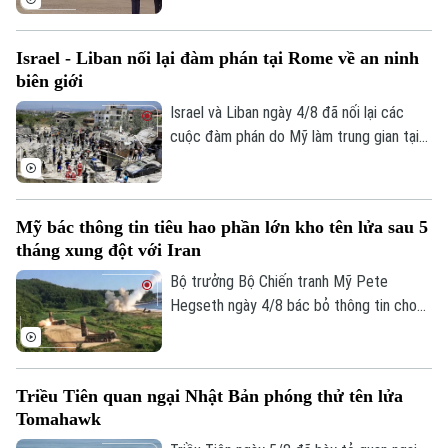
Marine One chở Tổng thống Donald
Trump.
Israel - Liban nối lại đàm phán tại Rome về an ninh
biên giới
Israel và Liban ngày 4/8 đã nối lại các
cuộc đàm phán do Mỹ làm trung gian tại
thủ đô Rome (Italy), nhằm thúc đẩy các
thỏa thuận an ninh dọc khu vực biên giới
và triển khai khuôn khổ thỏa thuận đạt
Mỹ bác thông tin tiêu hao phần lớn kho tên lửa sau 5
được tại Washington vào cuối tháng 6.
Bản quyền thuộc về Cơ quan Báo và Phát thanh Truyền hình Hà Nội Giấy
tháng xung đột với Iran
phép số: Số 63/GP-TTDT, cấp ngày 10/05/2023
Bộ trưởng Bộ Chiến tranh Mỹ Pete
TRANG THÔNG TIN ĐIỆN TỬ
Hegseth ngày 4/8 bác bỏ thông tin cho
CỦA CƠ QUAN BÁO VÀ PHÁT THANH TRUYỀN HÌNH HÀ NỘI
rằng quân đội nước này đã tiêu hao phần
lớn kho tên lửa sau 5 tháng xung đột với
Số 3-5 Huỳnh Thúc Kháng-Phường Láng-Hà Nội
Iran, khẳng định Washington vẫn duy trì
Triều Tiên quan ngại Nhật Bản phóng thử tên lửa
Giám đốc: VŨ MINH TUẤN
đầy đủ năng lực quân sự.
Tomahawk
Phó Giám đốc: Nguyễn Kim Khiêm, Nguyễn Minh Đức, Nguyễn Thành Lợi