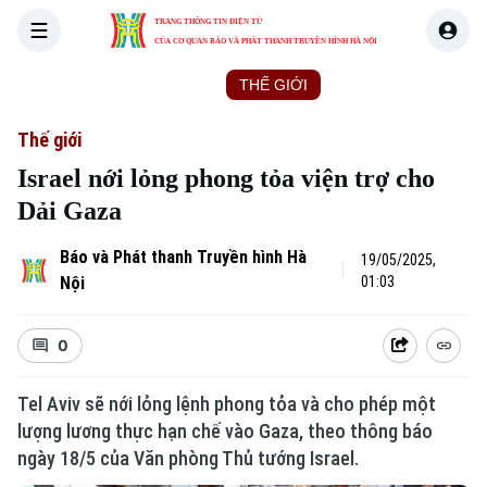
TRANG THÔNG TIN ĐIỆN TỬ
CỦA CƠ QUAN BÁO VÀ PHÁT THANH TRUYỀN HÌNH HÀ NỘI
THỜI SỰ
HÀ NỘI
THẾ GIỚI
KINH TẾ
NHÀ ĐẤT
Thế giới
Israel nới lỏng phong tỏa viện trợ cho
Dải Gaza
Báo và Phát thanh Truyền hình Hà
19/05/2025,
Nội
01:03
0
Tel Aviv sẽ nới lỏng lệnh phong tỏa và cho phép một
lượng lương thực hạn chế vào Gaza, theo thông báo
ngày 18/5 của Văn phòng Thủ tướng Israel.