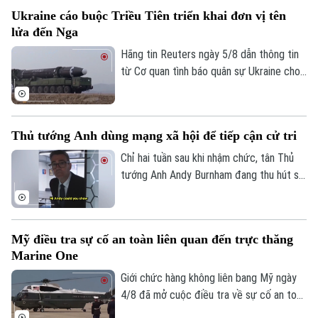
nhất Mỹ Latinh. Trong bối cảnh lãnh đạo
Ukraine cáo buộc Triều Tiên triển khai đơn vị tên
hai nước chưa từng tổ chức bất kỳ cuộc
lửa đến Nga
gặp song phương nào kể từ khi Tổng
thống Argentina Javier Milei nhậm chức
Hãng tin Reuters ngày 5/8 dẫn thông tin
hồi cuối năm 2023.
từ Cơ quan tình báo quân sự Ukraine cho
biết một đơn vị tên lửa của Triều Tiên có
thể đã được triển khai tới miền tây nước
Nga, với khả năng được trang bị hàng
Thủ tướng Anh dùng mạng xã hội để tiếp cận cử tri
trăm tên lửa đạn đạo nhằm hỗ trợ các
hoạt động quân sự của Moscow tại
Chỉ hai tuần sau khi nhậm chức, tân Thủ
Ukraine. Nga và Triều Tiên hiện chưa đưa
tướng Anh Andy Burnham đang thu hút sự
ra bình luận về thông tin này.
chú ý trên nhiều nền tảng mạng xã hội với
phong cách giao tiếp gần gũi, trong bối
cảnh các đảng dân túy tại Anh đẩy mạnh
Mỹ điều tra sự cố an toàn liên quan đến trực thăng
gia tăng ảnh hưởng trong không gian trực
Marine One
tuyến.
Giới chức hàng không liên bang Mỹ ngày
4/8 đã mở cuộc điều tra về sự cố an toàn
không lưu liên quan đến trực thăng