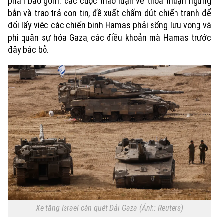
phán bao gồm: các cuộc thảo luận về thỏa thuận ngừng
bắn và trao trả con tin, đề xuất chấm dứt chiến tranh để
đổi lấy việc các chiến binh Hamas phải sống lưu vong và
phi quân sự hóa Gaza, các điều khoản mà Hamas trước
đây bác bỏ.
Xe tăng Israel càn quét Dải Gaza (Ảnh: Reuters)