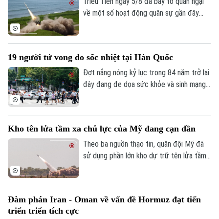
Triều Tiên ngày 5/8 đã bày tỏ quan ngại
về một số hoạt động quân sự gần đây
của Nhật Bản, trong đó có vụ phóng thử
tên lửa hành trình Tomahawk từ tàu khu
trục Aegis Chokai.
19 người tử vong do sốc nhiệt tại Hàn Quốc
Đợt nắng nóng kỷ lục trong 84 năm trở lại
đây đang đe dọa sức khỏe và sinh mạng
của nhiều người Hàn Quốc, với số ca tử
vong đã lên tới 19 người, phần lớn là
người cao tuổi.
Kho tên lửa tầm xa chủ lực của Mỹ đang cạn dần
Theo ba nguồn thạo tin, quân đội Mỹ đã
sử dụng phần lớn kho dự trữ tên lửa tầm
xa có độ chính xác cao trong suốt 5
tháng xung đột với Iran, làm dấy lên lo
ngại về khả năng sẵn sàng chiến đấu của
Đàm phán Iran - Oman về vấn đề Hormuz đạt tiến
lực lượng này trước các cuộc xung đột
triển triển tích cực
trong tương lai.