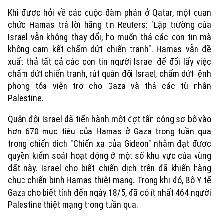
Chuyên mục
Khi được hỏi về các cuộc đàm phán ở Qatar, một quan
chức Hamas trả lời hãng tin Reuters: "Lập trường của
Thời sự
Israel vẫn không thay đổi, họ muốn thả các con tin mà
không cam kết chấm dứt chiến tranh". Hamas vẫn đề
Hà Nội
Hà Nội
xuất thả tất cả các con tin người Israel để đổi lấy việc
chấm dứt chiến tranh, rút ​​quân đội Israel, chấm dứt lệnh
Chính trị
Nhịp sống Hà Nội
Thế giới
phong tỏa viện trợ cho Gaza và thả các tù nhân
Xã hội
Palestine.
Người Hà Nội
Tin tức
Kinh tế
Quân đội Israel đã tiến hành một đợt tấn công sơ bộ vào
An ninh trật tự
Khoảnh khắc Hà Nội
Quân sự
hơn 670 mục tiêu của Hamas ở Gaza trong tuần qua
Tin tức
Nhà đất
Công nghệ
trong chiến dịch "Chiến xa của Gideon" nhằm đạt được
Ẩm thực
Hồ sơ
quyền kiểm soát hoạt động ở một số khu vực của vùng
Cafe sáng
Tin tức
Tàu và Xe
đất này. Israel cho biết chiến dịch trên đã khiến hàng
Người Việt 4 phương
chục chiến binh Hamas thiệt mạng. Trong khi đó, Bộ Y tế
Tài chính Ngân hàng
Đầu tư
Ô tô
Gaza cho biết tính đến ngày 18/5, đã có ít nhất 464 người
Giáo dục
Doanh nghiệp
Palestine thiệt mạng trong tuần qua.
Căn hộ
Tàu
Tin tức