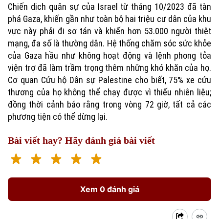
Văn hóa
Chiến dịch quân sự của Israel từ tháng 10/2023 đã tàn
Đất đai
Xe máy
phá Gaza, khiến gần như toàn bộ hai triệu cư dân của khu
Tuyển sinh
Tin tức
Sức khỏe
vực này phải đi sơ tán và khiến hơn 53.000 người thiệt
Kinh nghiệm
Thị trường
mạng, đa số là thường dân. Hệ thống chăm sóc sức khỏe
Hướng nghiệp
Làng nghề
của Gaza hầu như không hoạt động và lệnh phong tỏa
Y tế
Thể thao
Đánh giá
viện trợ đã làm trầm trọng thêm những khó khăn của họ.
Di tích
Dinh dưỡng
Cơ quan Cứu hộ Dân sự Palestine cho biết, 75% xe cứu
Bóng đá
Giải trí
thương của họ không thể chạy được vì thiếu nhiên liệu;
Tư vấn sức khỏe
đồng thời cảnh báo rằng trong vòng 72 giờ, tất cả các
Quần vợt
Tin tức
Đã phát sóng
phương tiện có thể dừng lại.
Golf
Sao
Bài viết hay? Hãy đánh giá bài viết
Điện ảnh
Thời trang
Xem 0 đánh giá
Âm nhạc