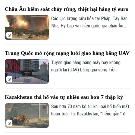
Châu Âu kiểm soát cháy rừng, thiệt hại hàng tỷ euro
Các lực lượng cứu hỏa tại Pháp, Tây Ban
Nha, Hy Lạp và nhiều quốc gia châu Âu
đang từng bước khống chế các vụ cháy
rừng nghiêm trọng sau nhiều ngày nỗ lực.
Tuy nhiên, hậu quả để lại không chỉ là
Trung Quốc mở rộng mạng lưới giao hàng bằng UAV
những cánh rừng bị thiêu rụi mà còn là
Theo dõi Hà Nội On
thiệt hại lớn đối với sản xuất, du lịch và
Tuyến giao hàng bằng máy bay không
đời sống người dân. Tổn thất tại một số
người lái (UAV) băng qua sông Tiền
khu vực bị ảnh hưởng nặng nề ước tính lên
Đường đã được đưa vào vận hành tại
tới 3,1 tỷ euro.
thành phố Hàng Châu, tỉnh Chiết Giang,
miền Đông Trung Quốc, giúp rút ngắn thời
Kazakhstan thả hổ vào tự nhiên sau hơn 7 thập kỷ
gian vận chuyển giữa hai bờ sông xuống
còn khoảng 13 phút.
Sau hơn 70 năm kể từ khi loài hổ biến mất
hoàn toàn tại Kazakhstan, "tiếng gầm" đã
chính thức trở lại vùng đồng bằng sông Ili.
Một dự án bảo tồn đầy tham vọng vừa