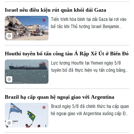
đoạn trong đêm sau khi có báo cáo về
Israel nêu điều kiện rút quân khỏi dải Gaza
các vật thể bay xuất hiện gần khu vực sân
bay và đường băng.
Tiến trình hòa bình tại dải Gaza lại rơi vào
bế tắc khi Thủ tướng Israel Benjamin
Netanyahu vừa đưa ra lập trường cứng
rắn về điều kiện rút quân. Tuyên bố này
được đưa ra ngay sau khi lực lượng
Houthi tuyên bố tấn công tàu Ả Rập Xê Út ở Biển Đỏ
Hamas chấp thuận lộ trình giải giáp vũ khí
Liên hệ đường dây nóng (bấm để gọi)
do Hội đồng Hòa bình quốc tế đề xuất,
Lực lượng Houthi tại Yemen ngày 5/8
cho thấy sự chia rẽ sâu sắc về trình tự
tuyên bố đã thực hiện vụ tấn công bằng
Tòa soạn
Tòa soạn
thực thi thỏa thuận ngừng bắn giữa các
tên lửa đạn đạo nhằm vào tàu chở dầu
0865.116.699 (hotline)
0865.116.699
bên.
của Ả Rập Xê Út trên Biển Đỏ. Đây là
bước leo thang mới nhất trong chiến dịch
Brazil hạ cấp quan hệ ngoại giao với Argentina
phong tỏa hàng hải mà nhóm này đang
thực thi, gây lo ngại sâu sắc cho cộng
Brazil ngày 5/8 đã chính thức hạ cấp quan
đồng quốc tế.
hệ ngoại giao với Argentina xuống cấp Đại
biện lâm thời. Diễn biến này đánh dấu rạn
nứt nghiêm trọng giữa hai nền kinh tế lớn