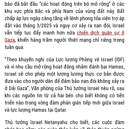
báo đã bắt đầu "các hoạt động trên bộ mở rộng" ở các
Xu hướng
khu vực phía Bắc và phía Nam của vùng đất này. Bất
chấp áp lực ngày càng tăng về lệnh phong tỏa viện trợ áp
đặt vào tháng 3/2025 và nguy cơ xảy ra nạn đói, Israel
vẫn tiếp tục đẩy mạnh hơn nữa
chiến dịch quân sự ở
Gaza
, khiến hàng trăm người thiệt mạng chỉ riêng trong
tuần qua.
"Theo khuyến nghị của Lực lượng Phòng vệ Israel (IDF)
và vì nhu cầu mở rộng hoạt động nhằm đánh bại Hamas,
Israel sẽ cho phép một lượng lương thực cơ bản được
đưa vào cho người dân để đảm bảo nạn đói không xảy ra
ở Dải Gaza", Văn phòng của Thủ tướng Israel nêu rõ, sau
khi các nguồn tin từ cả hai bên cho biết không có tiến
triển nào trong vòng đàm phán gián tiếp mới giữa Israel
và lực lượng Hamas tại Qatar.
Thủ tướng Israel Netanyahu cho biết, các cuộc đàm