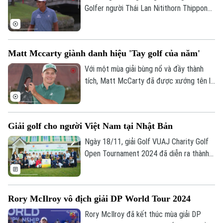
Golfer người Thái Lan Nitithorn Thippong
đã có khởi đầu thuận lợi khi giành vị trí
dẫn đầu sau vòng đấu đầu tiên.
Matt Mccarty giành danh hiệu 'Tay golf của năm'
Với một mùa giải bùng nổ và đầy thành
tích, Matt McCarty đã được xướng tên là
“Tay golf của năm 2024”.
Giải golf cho người Việt Nam tại Nhật Bản
Ngày 18/11, giải Golf VUAJ Charity Golf
Open Tournament 2024 đã diễn ra thành
công tại sân golf Windsor Park Golf and
Country Club (tỉnh Ibaraki, Nhật Bản),
đánh dấu lần đầu tiên Liên hiệp hội người
Rory McIlroy vô địch giải DP World Tour 2024
Việt Nam tại Nhật Bản (VUAJ) tổ chức
một sự kiện thể thao vì cộng đồng với sự
Rory McIlroy đã kết thúc mùa giải DP