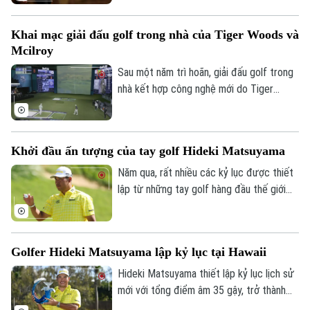
PGA Tour từ vé, tài trợ, mức độ truyền
thông và sự tương tác với người hâm mộ,
Khai mạc giải đấu golf trong nhà của Tiger Woods và
một lần nữa, Tiger Woods chiếm lĩnh vị trí
Mcilroy
số 1. Đây là lần thứ ba trong bốn năm, tay
golf huyền thoại giành ngôi vị cao nhất.
Sau một năm trì hoãn, giải đấu golf trong
nhà kết hợp công nghệ mới do Tiger
Woods và Rory McIlroy sáng lập đã chính
thức ra mắt tại Florida. Được thiết kế để
kết hợp giữa công nghệ thực tế ảo và
Khởi đầu ấn tượng của tay golf Hideki Matsuyama
golf truyền thống, giải đấu được coi là
một bước đi táo bạo của hai tay golf nổi
Năm qua, rất nhiều các kỷ lục được thiết
tiếng, khi họ không chỉ thay đổi cách thức
lập từ những tay golf hàng đầu thế giới
chơi mà còn làm mới trải nghiệm cho
như Xander Schauffele hay Scottie
người xem.
Scheffle. Đầu năm 2025, PGA Tour đã
chứng kiến màn thể hiện ấn tượng của
Golfer Hideki Matsuyama lập kỷ lục tại Hawaii
golfer Nhật Bản Hideki Matsuyama.
Hideki Matsuyama thiết lập kỷ lục lịch sử
mới với tổng điểm âm 35 gậy, trở thành
người sở hữu điểm số thấp nhất trong lịch