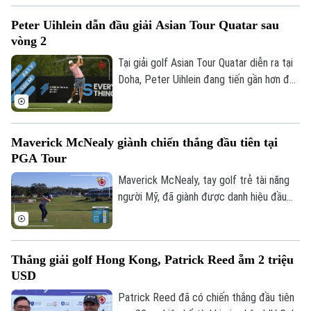
thể thao không chỉ mang đến một sân
Peter Uihlein dẫn đầu giải Asian Tour Quatar sau
chơi hấp dẫn mà còn là cơ hội để các
vòng 2
golfer giao lưu, học hỏi và thể hiện kỹ
năng của mình trên sân golf.
Tại giải golf Asian Tour Quatar diễn ra tại
Doha, Peter Uihlein đang tiến gần hơn đến
cuộc cạnh tranh ngôi đầu bảng xếp hạng
International Series để giành suất đặc
cách lên chơi tại LIV Golf.
Maverick McNealy giành chiến thắng đầu tiên tại
PGA Tour
Maverick McNealy, tay golf trẻ tài năng
người Mỹ, đã giành được danh hiệu đầu
tiên trong sự nghiệp PGA Tour tại giải
golf RSM Classic 2024. Đây là thành quả
ngọt ngào sau 142 lần thi đấu không mệt
Thắng giải golf Hong Kong, Patrick Reed ẵm 2 triệu
mỏi, một câu chuyện truyền cảm hứng
USD
cho giới golf.
Patrick Reed đã có chiến thắng đầu tiên