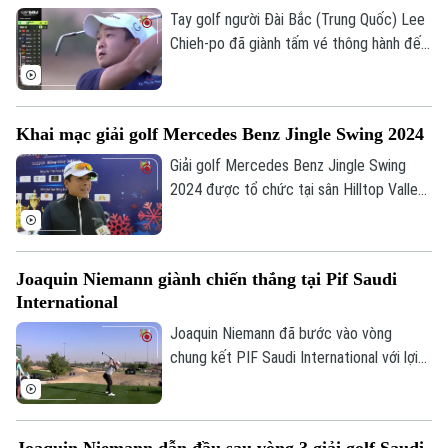
Tay golf người Đài Bắc (Trung Quốc) Lee
Chieh-po đã giành tấm vé thông hành đến
mùa giải LIV Golf 2025, sau khi giành
chiến thắng tại sự kiện thăng hạng của hệ
thống giải đấu này.
Khai mạc giải golf Mercedes Benz Jingle Swing 2024
Giải golf Mercedes Benz Jingle Swing
2024 được tổ chức tại sân Hilltop Valley
Golf Club với sự tham gia của 220 golfer
thuộc nhiều CLB golf của Hà Nội.
Joaquin Niemann giành chiến thắng tại Pif Saudi
International
Joaquin Niemann đã bước vào vòng
chung kết PIF Saudi International với lợi
thế dẫn trước 1 gậy. Tuy nhiên, golfer
người Chile đã bỏ lỡ cú đánh par ở hố cuối
cùng và phải cần tới trận play-off để phân