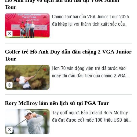
Tour
Chặng thứ hai của VGA Junior Tour 2025
đã khép lại với thành tích xuất sắc của
golfer trẻ Hồ Anh Huy.
Golfer trẻ Hồ Anh Duy dẫn đầu chặng 2 VGA Junior
Tour
Hơn 70 vận động viên trẻ đã bước vào
ngày thi đấu đầu tiên của chặng 2 VGA
Junior Tour 2025 Race to Taylormade với
địa hình đầy thử thách tại sận Novaworld
Phan Thiet Golf Club.
Rory McIlroy làm nên lịch sử tại PGA Tour
Tay golf người Bắc Ireland Rory McIlroy
đã đạt được cốt mốc 100 triệu USD tiền
thưởng trong sự nghiệp PGA Tour của
mình khi kết thúc ở vị trí thứ 5 tại giải