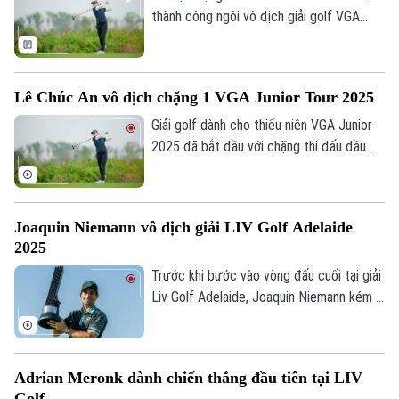
thành công ngôi vô địch giải golf VGA
Junior Tour 2025 Race to TaylorMade với
màn trình diễn thuyết phục.
Lê Chúc An vô địch chặng 1 VGA Junior Tour 2025
Giải golf dành cho thiếu niên VGA Junior
2025 đã bắt đầu với chặng thi đấu đầu
tiên diễn ra tại sân golf Vinpearl Hải
Phòng. Và vào ngày 23/2, ngày thi đấu
chung kết, golfer Lê Chúc An đã lên ngôi
Joaquin Niemann vô địch giải LIV Golf Adelaide
vô địch.
2025
Trước khi bước vào vòng đấu cuối tại giải
Liv Golf Adelaide, Joaquin Niemann kém 3
gậy so với nhóm dẫn đầu. Tuy nhiên, tay
golf người Chile này đã có một ngày thi
đấu xuất sắc để lội ngược dòng thành
Adrian Meronk dành chiến thắng đầu tiên tại LIV
công.
Golf