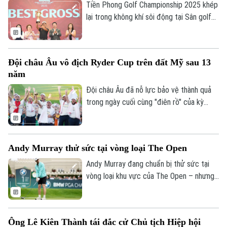
Tiền Phong Golf Championship 2025 khép
lại trong không khí sôi động tại Sân golf
Thiên Đường - Legend Valley Country
Club (Ninh Bình), nơi tuyển thủ Quốc gia
Nguyễn Trọng Hoàng đã xuất sắc giành
Đội châu Âu vô địch Ryder Cup trên đất Mỹ sau 13
ngôi vô địch với thành tích 71 gậy (-1).
năm
Đội châu Âu đã nỗ lực bảo vệ thành quả
trong ngày cuối cùng "điên rồ" của kỳ
Ryder Cup thứ 45, là chiến thắng đầu tiên
trên đất khách tại Ryder Cup kể từ năm
2012.
Andy Murray thử sức tại vòng loại The Open
Andy Murray đang chuẩn bị thử sức tại
vòng loại khu vực của The Open – nhưng
không kỳ vọng sẽ giành được suất tham
dự giải major lâu đời nhất trong làng golf.
Ông Lê Kiên Thành tái đắc cử Chủ tịch Hiệp hội