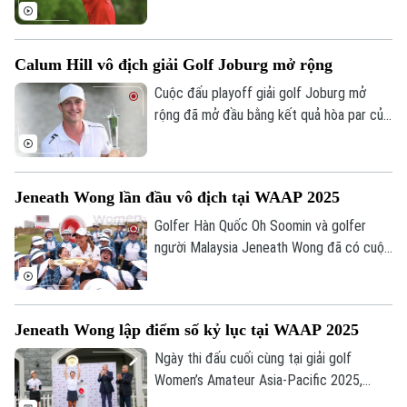
thương mới nhất mà anh gặp phải trong
khi tập luyện chuẩn bị cho PGA Tour.
Calum Hill vô địch giải Golf Joburg mở rộng
Cuộc đấu playoff giải golf Joburg mở
rộng đã mở đầu bằng kết quả hòa par của
cả ba tay golf Calum Hill, Jacques
Kruyswijk và Shaun Norris.
Jeneath Wong lần đầu vô địch tại WAAP 2025
Golfer Hàn Quốc Oh Soomin và golfer
người Malaysia Jeneath Wong đã có cuộc
đua vô địch hấp dẫn tại giải golf vô địch
nghiệp dư châu Á - Thái Bình Dương
WAAP 2025.
Jeneath Wong lập điểm số kỷ lục tại WAAP 2025
Ngày thi đấu cuối cùng tại giải golf
Women’s Amateur Asia-Pacific 2025,
Jeneath Wong - golfer đến từ Malaysia