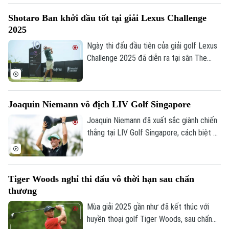
Houston Open vào cuối tuần qua.
Shotaro Ban khởi đầu tốt tại giải Lexus Challenge
2025
Ngày thi đấu đầu tiên của giải golf Lexus
Challenge 2025 đã diễn ra tại sân The
Bluffs Grand Ho Tram.
Joaquin Niemann vô địch LIV Golf Singapore
Joaquin Niemann đã xuất sắc giành chiến
thắng tại LIV Golf Singapore, cách biệt 5
gậy với tay golf xếp thứ hai là Brooks
Koepka.
Tiger Woods nghỉ thi đấu vô thời hạn sau chấn
thương
Mùa giải 2025 gần như đã kết thúc với
huyền thoại golf Tiger Woods, sau chấn