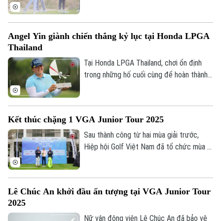
cho giải Vô địch nghiệp dư nữ châu Á -
Thái Bình Dương.
Angel Yin giành chiến thắng kỷ lục tại Honda LPGA
Thailand
Tại Honda LPGA Thailand, chơi ổn định
trong những hố cuối cùng để hoàn thành
vòng đấu cuối với điểm số 65 gậy âm 7,
Theo dõi Hà Nội On
Angel Yin đã giành chiến thắng và thiết
lập kỷ lục điểm số mới của giải đấu, vượt
Kết thúc chặng 1 VGA Junior Tour 2025
qua kỷ lục cũ hai gậy.
Sau thành công từ hai mùa giải trước,
Hiệp hội Golf Việt Nam đã tổ chức mùa 3
giải golf dành cho thiếu niên, nhi đồng
VGA Junior Tour 2025 Race to
TaylorMade với sự góp mặt của hơn 70
Lê Chúc An khởi đầu ấn tượng tại VGA Junior Tour
VĐV tham gia tranh tài.
2025
Nữ vận động viên Lê Chúc An đã bảo vệ