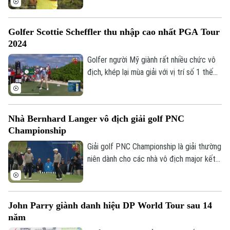
sử một giải đấu 72 hố và ghi 35 birdie,
một con số xuất sắc trong một giải đấu
Golfer Scottie Scheffler thu nhập cao nhất PGA Tour
PGA Tour.
2024
Golfer người Mỹ giành rất nhiều chức vô
địch, khép lại mùa giải với vị trí số 1 thế
giới cùng với số tiền thưởng khổng lồ.
Nhà Bernhard Langer vô địch giải golf PNC
Championship
Giải golf PNC Championship là giải thường
niên dành cho các nhà vô địch major kết
hợp cùng thành viên trong gia đình họ thi
đấu. Bernhard Langer cùng con trai Jason
đã xuất sắc bảo vệ danh hiệu vô địch khi
John Parry giành danh hiệu DP World Tour sau 14
đánh bại Tiger Woods và con trai Charlie
năm
Woods.