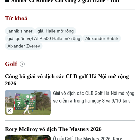
Sinner và Rublev vào vòng 2 giải Halle - Đức
Từ khoá
jannik sinner
giải Halle mở rộng
giải quần vợt ATP 500 Halle mở rộng
Alexander Bublik
Alxander Zverev
Golf
Công bố giải vô địch các CLB golf Hà Nội mở rộng
2026
Giải vô địch các CLB Golf Hà Nội mở rộng
sẽ diễn ra trong hai ngày 8 và 9/10 tại sân
golf Long Biên, với sự tham gia của các
câu lạc bộ là thành viên Hội Golf Thành
phố Hà Nội cùng nhiều câu lạc bộ khu vực
Rory Mcilroy vô địch The Masters 2026
phía Bắc.
Ở giải Golf The Masters 2026, Rory