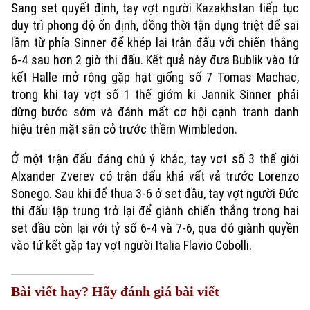
Sang set quyết định, tay vợt người Kazakhstan tiếp tục
duy trì phong độ ổn định, đồng thời tận dụng triệt để sai
lầm từ phía Sinner để khép lại trận đấu với chiến thắng
6-4 sau hơn 2 giờ thi đấu. Kết quả này đưa Bublik vào tứ
kết Halle mở rộng gặp hạt giống số 7 Tomas Machac,
trong khi tay vợt số 1 thế giớm ki Jannik Sinner phải
dừng bước sớm và đánh mất cơ hội cạnh tranh danh
hiệu trên mặt sân cỏ trước thềm Wimbledon.
Ở một trận đấu đáng chú ý khác, tay vợt số 3 thế giới
Alxander Zverev có trận đấu khá vất vả trước Lorenzo
Sonego. Sau khi để thua 3-6 ở set đầu, tay vợt người Đức
thi đấu tập trung trở lại để giành chiến thắng trong hai
set đầu còn lại với tỷ số 6-4 và 7-6, qua đó giành quyền
vào tứ kết gặp tay vợt người Italia Flavio Cobolli.
Bài viết hay? Hãy đánh giá bài viết