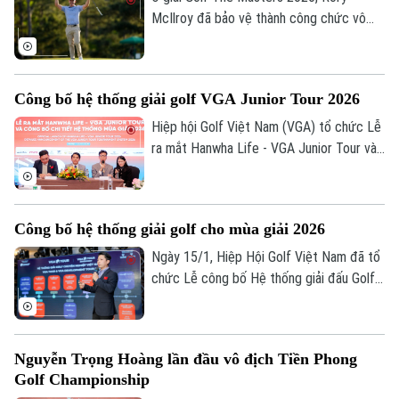
McIlroy đã bảo vệ thành công chức vô
Xu hướng
địch. Tay golf người Cộng hòa Ireland đã
giành Major thứ 6 trong sự nghiệp, đồng
thời củng cố vị trí thứ 2 trên bảng xếp
Công bố hệ thống giải golf VGA Junior Tour 2026
hạng thế giới.
Hiệp hội Golf Việt Nam (VGA) tổ chức Lễ
ra mắt Hanwha Life - VGA Junior Tour và
công bố chi tiết hệ thống mùa giải 2026
vào ngày 23/1.
Công bố hệ thống giải golf cho mùa giải 2026
Ngày 15/1, Hiệp Hội Golf Việt Nam đã tổ
chức Lễ công bố Hệ thống giải đấu Golf
năm 2026 (VGA Tour), với quy mô mở
rộng gồm hơn 10 giải chuyên nghiệp, 7
giải nghiệp dư và 6 giải trẻ.
Nguyễn Trọng Hoàng lần đầu vô địch Tiền Phong
Golf Championship