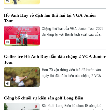
trở thành người thứ sáu trong lịch sử vô
địch cả 4 giải Major danh giá nhất.
Hồ Anh Huy vô địch lần thứ hai tại VGA Junior
Tour
Chặng thứ hai của VGA Junior Tour 2025
đã khép lại với thành tích xuất sắc của
golfer trẻ Hồ Anh Huy.
Golfer trẻ Hồ Anh Duy dẫn đầu chặng 2 VGA Junior
Tour
Hơn 70 vận động viên trẻ đã bước vào
ngày thi đấu đầu tiên của chặng 2 VGA
Junior Tour 2025 Race to Taylormade với
địa hình đầy thử thách tại sận Novaworld
Phan Thiet Golf Club.
Công bố chuỗi sự kiện sân golf Long Biên
Sân Golf Long Biên tổ chức lễ công bố