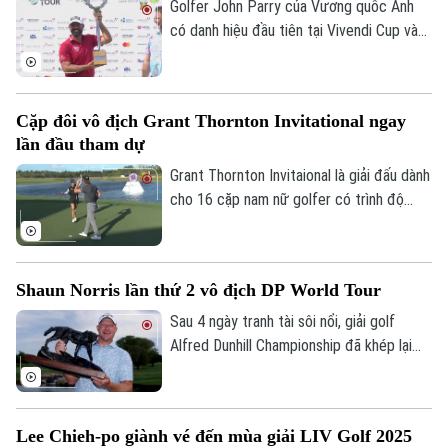
Golfer John Parry của Vương quốc Anh
có danh hiệu đầu tiên tại Vivendi Cup vào
năm 2010. Trải qua một khoảng thời gian
rất dài, tay golf 38 tuổi mới lại được nếm
trải cảm giác vô địch với chiến thắng tại
Cặp đôi vô địch Grant Thornton Invitational ngay
giải ArfAsia Bank Mauritius mở rộng.
lần đầu tham dự
Grant Thornton Invitaional là giải đấu dành
cho 16 cặp nam nữ golfer có trình độ
hàng đầu thế giới. Sau màn trình diễn ấn
tượng xuyên suốt tuần đấu, cặp đôi Patty
Tavatanakit và Jake Knapp đã giành chức
Shaun Norris lần thứ 2 vô địch DP World Tour
vô địch Grant Thornton Invitational.
Sau 4 ngày tranh tài sôi nổi, giải golf
Alfred Dunhill Championship đã khép lại
với chiến thắng thuộc về Shaun Norris sau
màn lội ngược dòng ấn tượng.
Lee Chieh-po giành vé đến mùa giải LIV Golf 2025