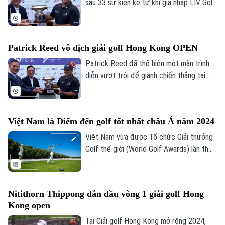
sau 33 sự kiện kể từ khi gia nhập LIV Golf
và lên ngôi vô địch giải Hong Kong Open
với 3 gậy cách biệt.
Patrick Reed vô địch giải golf Hong Kong OPEN
Patrick Reed đã thể hiện một màn trình
diễn vượt trội để giành chiến thắng tại
giải golf Hong Kong mở rộng. Với lối chơi
ổn định và sự tự tin cao, Reed đã không
để cho đối thủ nào có cơ hội cạnh tranh
Việt Nam là Điểm đến golf tốt nhất châu Á năm 2024
chức vô địch sau 4 năm chờ đợi.
Việt Nam vừa được Tổ chức Giải thưởng
Golf thế giới (World Golf Awards) lần thứ
11 vinh danh là "Điểm đến Golf tốt nhất
châu Á năm 2024".
Nitithorn Thippong dẫn đầu vòng 1 giải golf Hong
Kong open
Tại Giải golf Hong Kong mở rộng 2024,