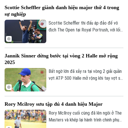
Scottie Scheffler giành danh hiệu major thứ 4 trong
sự nghiệp
Scottie Scheffler thi đấu áp đảo để vô
địch The Open tại Royal Portrush, với lối
chơi đẳng cấp chưa từng thấy trong môn
thể thao này kể từ thời Tiger Woods.
Jannik Sinner dừng bước tại vòng 2 Halle mở rộng
2025
Bất ngờ lớn đã xảy ra tại vòng 2 giải quần
vợt ATP 500 Halle mở rộng khi tay vợt số
1 thế giới Jannik Sinner đã phải sớm nói
lời chia tay giải đấu, sau cuộc chạm trán
với Alexander Bublik.
Rory Mcilroy sưu tập đủ 4 danh hiệu Major
Rory McIlroy cuối cùng đã lên ngôi ở The
Masters và khép lại hành trình chinh phục
đỉnh cao golf chuyên nghiệp bằng cách