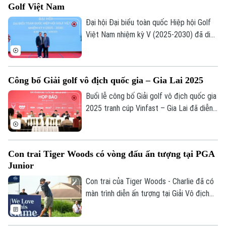
Golf Việt Nam
Đại hội Đại biểu toàn quốc Hiệp hội Golf
Việt Nam nhiệm kỳ V (2025-2030) đã diễn
ra trong hai ngày 13 và 14/8 tại Hà Nội.
Công bố Giải golf vô địch quốc gia – Gia Lai 2025
Buổi lễ công bố Giải golf vô địch quốc gia
2025 tranh cúp Vinfast – Gia Lai đã diễn
ra chiều ngày 4/8 với mức tiền thưởng
hấp dẫn, đồng thời là một trong những cơ
sở để lựa chọn tuyển thủ tham dự SEA
Con trai Tiger Woods có vòng đấu ấn tượng tại PGA
Games 33 vào cuối năm.
Junior
Con trai của Tiger Woods - Charlie đã có
màn trình diễn ấn tượng tại Giải Vô địch
PGA Junior khi ghi được tới 9 điểm birdie
tại vòng của giải.