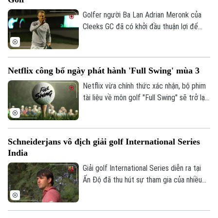
Golfer người Ba Lan Adrian Meronk của
Cleeks GC đã có khởi đầu thuận lợi để
dẫn đầu trên bảng xếp hạng cá nhân và
kết thúc giải đấu với danh hiệu LIV Golf
đầu tiên.
Netflix công bố ngày phát hành 'Full Swing' mùa 3
Netflix vừa chính thức xác nhận, bộ phim
tài liệu về môn golf "Full Swing" sẽ trở lại
với mùa thứ 3 vào ngày 25/2 tới.
Schneiderjans vô địch giải golf International Series
India
Giải golf International Series diễn ra tại
Ấn Độ đã thu hút sự tham gia của nhiều
tay golf hàng đầu, và với kỹ năng, sự ổn
định trong suốt giải đấu, Oliver
Schneiderjans đã đánh bại các đối thủ để