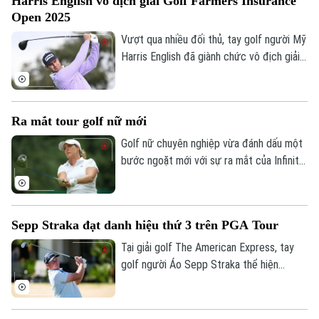
Harris English vô địch giải Golf Farmers Insurance
nên chuyện trong năm nay.
Open 2025
Vượt qua nhiều đối thủ, tay golf người Mỹ
Harris English đã giành chức vô địch giải
golf Fermaers Insurance Open diễn ra tại
California Mỹ, với tổng điểm -8 gậy.
Ra mắt tour golf nữ mới
Golf nữ chuyên nghiệp vừa đánh dấu một
bước ngoặt mới với sự ra mắt của Infinity
Women’s Golf Tour - sáng kiến độc đáo
nhằm tạo điều kiện cho các vận động viên
nữ tỏa sáng trên sân chơi toàn cầu.
Sepp Straka đạt danh hiệu thứ 3 trên PGA Tour
Tại giải golf The American Express, tay
golf người Áo Sepp Straka thể hiện
phong độ gần như hoàn hảo trong suốt 4
vòng đấu, khi hoàn tất chiến thắng cách
biệt 2 gậy trước Justin Thomas.