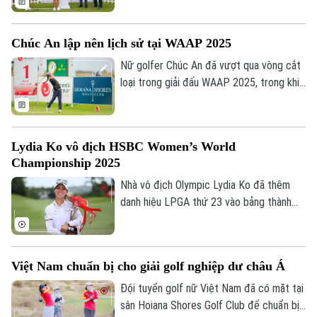
đã tỏa sáng ở những thời điểm quyết định
để lên ngôi đầy xứng đáng.
Chúc An lập nên lịch sử tại WAAP 2025
Nữ golfer Chúc An đã vượt qua vòng cắt
loại trong giải đấu WAAP 2025, trong khi
5 vận động viên Việt Nam khác bị loại.
Lydia Ko vô địch HSBC Women’s World
Championship 2025
Nhà vô địch Olympic Lydia Ko đã thêm
danh hiệu LPGA thứ 23 vào bảng thành
tích của mình, sau khi giành chiến thắng
tại giải golf HSBC Women’s World
Championship.
Việt Nam chuẩn bị cho giải golf nghiệp dư châu Á
Đội tuyển golf nữ Việt Nam đã có mặt tại
sân Hoiana Shores Golf Club để chuẩn bị