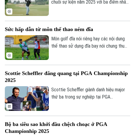
Chuyên mục
chuỗi sự kiện năm 2025 với ba điểm nhấn
đáng chú ý: giải Vô địch đồng đội – Tranh
Thời sự
cúp Long Biên lần thứ hai, giải Long Biên
Golf Course Championship 2025 và hệ
Sức hấp dẫn từ môn thể thao ném đĩa
Hà Nội
Hà Nội
thống giải thưởng Long Biên Golf Course
Awards 2025.
Môn golf đĩa nói riêng hay các nội dung
Chính trị
thể thao sử dụng đĩa bay nói chung thu
Nhịp sống Hà Nội
Thế giới
hút không ít người Việt Nam chơi với
Xã hội
những nét hấp dẫn rất riêng.
Người Hà Nội
Tin tức
Kinh tế
An ninh trật tự
Scottie Scheffler đăng quang tại PGA Championship
Khoảnh khắc Hà Nội
Quân sự
2025
Tin tức
Nhà đất
Công nghệ
Ẩm thực
Scottie Scheffler giành danh hiệu major
Hồ sơ
Cafe sáng
thứ ba trong sự nghiệp tại PGA
Tin tức
Tàu và Xe
Championship 2025, vượt qua Jon Rahm
Người Việt 4 phương
Tài chính Ngân hàng
với cách biệt 5 gậy ở Quail Hollow.
Đầu tư
Ô tô
Giáo dục
Doanh nghiệp
Bộ ba siêu sao khởi đầu chệch choạc ở PGA
Căn hộ
Tàu
Championhip 2025
Tin tức
Văn hóa