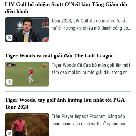
LIV Golf bổ nhiệm Scott O'Neil làm Tổng Giám đốc
điều hành
Năm 2023, LIV Golf đã có một cú "chốt
hạ" ấn tượng khi chiêu mộ thành công Jon
Rahm, nhà vô địch The Masters 2023. Tuy
nhiên, kể từ đó, số lượng golfer tên tuổi
gia nhập LIV đã giảm đáng kể. Trước tình
Tiger Woods ra mắt giải đấu The Golf League
hình khó khăn, LIV Golf đã bổ nhiệm Scott
Liên hệ đường dây nóng (bấm để gọi)
O'Neil làm Tổng Giám đốc điều hành mới,
Tiger Woods đã đưa bộ môn golf lên một
Tòa soạn
Tòa soạn
thay thế Greg Norman.
tầm cao mới khi ra mắt giải đấu trong nhà
0865.116.699 (hotline)
0865.116.699
The Golf League ( TGL).
Tiger Woods, tay golf ảnh hưởng lớn nhất tới PGA
Tour 2024
Trên Player Impact Program, bảng xếp
hạng nhằm vinh danh và thưởng cho các
tay golf có sức ảnh hưởng lớn nhất đến