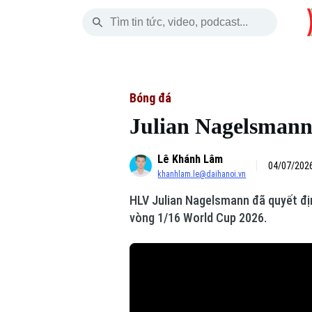
Thứ Năm
THỜI SỰ
HÀ NỘI
THẾ GIỚI
06 Tháng 08, 2026
Hà Nội
Nhịp sống Hà Nộ
Tin tức
Bóng đá
Julian Nagelsmann
Chính trị
Người Hà Nội
Quân s
Lê Khánh Lâm
Xã hội
Khoảnh khắc Hà 
Hồ sơ
04/07/2026
khanhlam.le@daihanoi.vn
An ninh trật tự
Ẩm thực
Người V
HLV Julian Nagelsmann đã quyết địn
vòng 1/16 World Cup 2026.
Công nghệ
Skip Ad