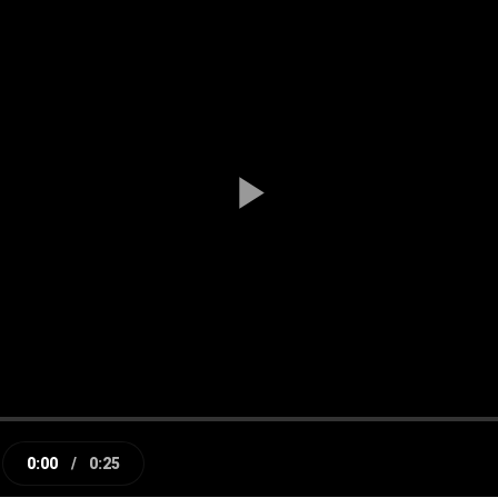
Play
Video
0:00
/
0:25
e
Current
Duration