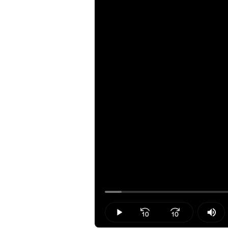
Loaded
:
3.45%
Play
Mut