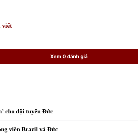
Time
 viết
Xem 0 đánh giá
a’ cho đội tuyển Đức
ộng viên Brazil và Đức