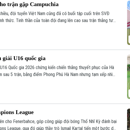
cho trận gặp Campuchia
chiều, đội tuyển Việt Nam cũng đã có buổi tập cuối trên SVĐ
nh thức. Tinh thần của toàn đội đang lên cao sau trận thắng tưng
.
u giải U16 quốc gia
h U16 Quốc gia 2026 chứng kiến chiến thắng thuyết phục của Hà
m sau 5 trận, bằng điểm Phong Phú Hà Nam nhưng tạm xếp nhì
 đua hấp dẫn ở nhóm đầu bảng.
mpions League
ên cho Fenerbahce, góp công giúp đội bóng Thổ Nhĩ Kỳ đánh bại
ons League, qua đó giúp thầy trò Ismail Kartal tiến một bước dài