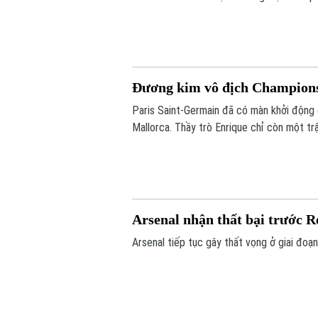
tới vòng play-off Champions League.
Đương kim vô địch Champions
Paris Saint-Germain đã có màn khởi động 
Mallorca. Thầy trò Enrique chỉ còn một tr
Siêu cúp châu Âu gặp Aston Villa vào ngà
Arsenal nhận thất bại trước R
Arsenal tiếp tục gây thất vọng ở giai đoạn 