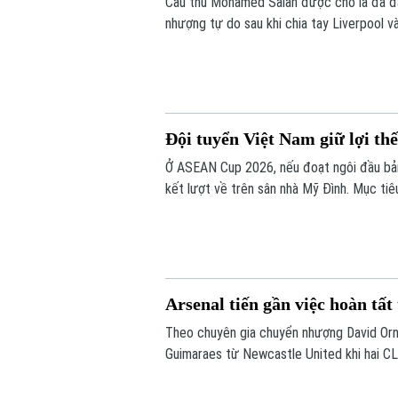
Cầu thủ Mohamed Salah được cho là đã đ
nhượng tự do sau khi chia tay Liverpool v
Đội tuyển Việt Nam giữ lợi th
Ở ASEAN Cup 2026, nếu đoạt ngôi đầu bản
kết lượt về trên sân nhà Mỹ Đình. Mục tiêu
chúng ta có những lợi thế rõ ràng trước l
Arsenal tiến gần việc hoàn t
Theo chuyên gia chuyển nhượng David Ornst
Guimaraes từ Newcastle United khi hai CLB
còn chờ Newcastle cho phép tiến hành kiể