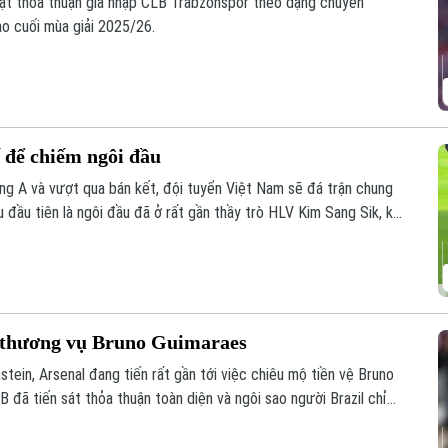
ạt thỏa thuận gia nhập CLB Trabzonspor theo dạng chuyển
ào cuối mùa giải 2025/26.
ế để chiếm ngôi đầu
g A và vượt qua bán kết, đội tuyển Việt Nam sẽ đá trận chung
 đầu tiên là ngôi đầu đã ở rất gần thầy trò HLV Kim Sang Sik, khi
ượt trận cuối vòng bảng với Campuchia sau đây 2 ngày.
ất thương vụ Bruno Guimaraes
ein, Arsenal đang tiến rất gần tới việc chiêu mộ tiền vệ Bruno
 đã tiến sát thỏa thuận toàn diện và ngôi sao người Brazil chỉ
m tra y tế trước khi hoàn tất thương vụ.