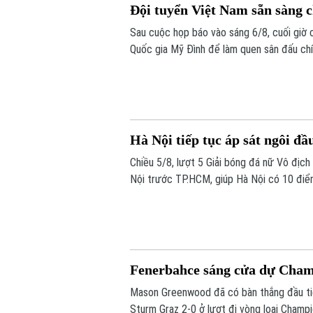
Đội tuyển Việt Nam sẵn sàng 
Sau cuộc họp báo vào sáng 6/8, cuối giờ 
Quốc gia Mỹ Đình để làm quen sân đấu chí
bừng trước Indonesia ngay trên sân khách
Hà Nội tiếp tục áp sát ngôi đầ
Chiều 5/8, lượt 5 Giải bóng đá nữ Vô địc
Nội trước TP.HCM, giúp Hà Nội có 10 điể
do kém chỉ số phụ, tiếp tục tạo nên cuộc
Fenerbahce sáng cửa dự Cha
Mason Greenwood đã có bàn thắng đầu ti
Sturm Graz 2-0 ở lượt đi vòng loại Champi