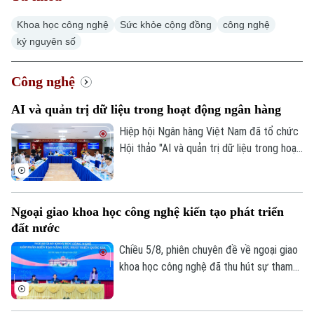
Khoa học công nghệ
Sức khỏe cộng đồng
công nghệ
kỷ nguyên số
Công nghệ
AI và quản trị dữ liệu trong hoạt động ngân hàng
Hiệp hội Ngân hàng Việt Nam đã tổ chức
Hội thảo "AI và quản trị dữ liệu trong hoạt
động ngân hàng". Hội thảo thu hút sự
tham gia của các cơ quan quản lý, chuyên
gia công nghệ, tổ chức tín dụng ngân
Ngoại giao khoa học công nghệ kiến tạo phát triển
hàng và doanh nghiệp Fintech.
đất nước
Chiều 5/8, phiên chuyên đề về ngoại giao
khoa học công nghệ đã thu hút sự tham
gia của nhiều chuyên gia, nhà quản lý và
đại diện doanh nghiệp công nghệ. Các ý