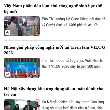
kiến khẳng định, ngoại giao khoa học công
Việt Nam phấn đấu làm chủ công nghệ sinh học thế
nghệ sẽ là một trong những động lực
hệ mới
quan trọng giúp nâng cao năng lực cạnh
tranh quốc gia trong kỷ nguyên số.
Phó Thủ tướng Hồ Quốc Dũng mới đây đã
ký Quyết định số 1466 phê duyệt Kế
hoạch phát triển công nghiệp sinh học
ngành nông nghiệp và môi trường. Theo
kế hoạch, Việt Nam phấn đấu đến năm
Nhiều giải pháp công nghệ mới tại Triển lãm VILOG
2045 làm chủ công nghệ sinh học thế hệ
2026
mới, công nghệ sinh học chiến lược và
công nghệ chỉnh sửa gene.
Triển lãm Quốc tế Logistics Việt Nam lần
Chuyên mục
thứ 4 VILOG 2026 quy tụ gần 500 gian
hàng từ hơn 20 quốc gia và vùng lãnh thổ.
Thời sự
Với chủ đề “Kiến tạo Thông minh và Bền
vững”, triển lãm năm nay trở thành không
Hà Nội xây dựng kho ứng dụng số an toàn dành cho
Hà Nội
gian trình diễn của các giải pháp AI,
Hà Nội
trẻ em
Robotics và tự động hóa kho vận.
Chính trị
Hà Nội sẽ nghiên cứu xây dựng "kho ứng
Nhịp sống Hà Nội
Thế giới
dụng số chọn lọc" dành cho trẻ em, đồng