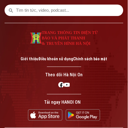
chỉ trong vài ngày thay vì nhiều tháng,
nhằm đáp ứng nhu cầu ngày càng cao của
cuộc đua đưa các cỗ máy mang hình dáng
con người vào làm việc tại nhà máy và kho
vận.
TRANG THÔNG TIN ĐIỆN TỬ
BÁO VÀ PHÁT THANH
& TRUYỀN HÌNH HÀ NỘI
Giới thiệu
Điều khoản sử dụng
Chính sách bảo mật
Theo dõi Hà Nội On
Tải ngay HANOI ON