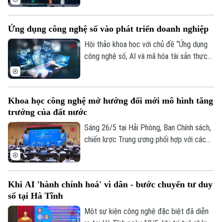
và Giao dịch số; 25 giải pháp Quản trị số
và 18 giải pháp Công nghệ đột phá.
Ứng dụng công nghệ số vào phát triển doanh nghiệp
Hội thảo khoa học với chủ đề “Ứng dụng
công nghệ số, AI và mã hóa tài sản thực
trong phát triển doanh nghiệp Việt Nam”
đã được Viện nghiên cứu ứng dụng Công
nghệ cao trong Luật học Tài chính Ngân
Khoa học công nghệ mở hướng đổi mới mô hình tăng
hàng, Học viện FIRST, thuộc Liên hiệp
trưởng của đất nước
Khoa học Công nghệ Tin học Ứng dụng
(UIA) tổ chức sáng 27/5 tại Hà Nội.
Sáng 26/5 tại Hải Phòng, Ban Chính sách,
chiến lược Trung ương phối hợp với các
đơn vị liên quan tổ chức Hội thảo khoa
học quốc gia với chủ đề “Đổi mới mô hình
phát triển đất nước dựa trên khoa học,
Khi AI 'hành chính hoá' vì dân - bước chuyển tư duy
công nghệ, đổi mới sáng tạo và chuyển
số tại Hà Tĩnh
đổi số”.
Một sự kiện công nghệ đặc biệt đã diễn