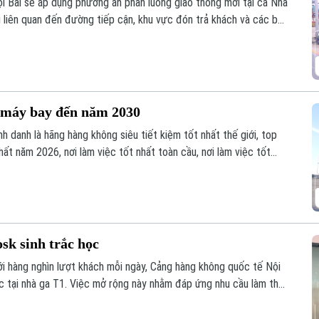
 Bài sẽ áp dụng phương án phân luồng giao thông mới tại cả Nhà
i liên quan đến đường tiếp cận, khu vực đón trả khách và các bãi
0 máy bay đến năm 2030
h danh là hãng hàng không siêu tiết kiệm tốt nhất thế giới, top
hất năm 2026, nơi làm việc tốt nhất toàn cầu, nơi làm việc tốt
ẽ nửa đầu năm 2026 cũng là động lực để đơn vị phấn đấu đầu tư
sk sinh trắc học
ới hàng nghìn lượt khách mỗi ngày, Cảng hàng không quốc tế Nội
ọc tại nhà ga T1. Việc mở rộng này nhằm đáp ứng nhu cầu làm thủ
ủa người dân.