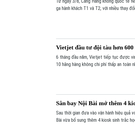
Từ ngày 3/8, Cảng Hàng không quốc tế Nội
ga hành khách T1 và T2, với nhiều thay đổ
đỗ ô tô.
Vietjet đầu tư đội tàu hơn 60
6 tháng đầu năm, Vietjet tiếp tục được vin
10 hãng hàng không chi phí thấp an toàn n
nhất châu Á. Tiền đề tăng trưởng mạnh m
đội tàu hơn 600 máy bay đến năm 2030.
Sân bay Nội Bài mở thêm 4 kio
Sau thời gian đưa vào vận hành hiệu quả v
Bài vừa bổ sung thêm 4 kiosk sinh trắc h
tục hàng không tự động ngày càng tăng c