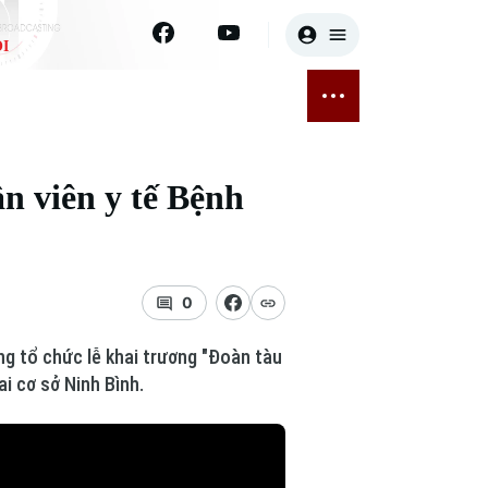
I
E
THỂ THAO
GIẢI TRÍ
ĐÃ PHÁT SÓNG
Bóng đá
Tin tức
n viên y tế Bệnh
ỡng
Quần vợt
Sao
sức khỏe
Golf
Điện ảnh
0
Thời trang
ng tổ chức lễ khai trương "Đoàn tàu
Âm nhạc
i cơ sở Ninh Bình.