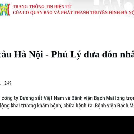
TRANG THÔNG TIN ĐIỆN TỬ
CỦA CƠ QUAN BÁO VÀ PHÁT THANH TRUYỀN HÌNH HÀ NỘ
KINH TẾ
NHÀ ĐẤT
TÀU VÀ XE
GIÁO DỤC
VĂN HÓA
SỨC KHỎ
i
Tin tức
Tin tức
Ô tô
Tin tức
Tin tức
Y tế
tàu Hà Nội - Phủ Lý đưa đón nhâ
ự
Cafe sáng
Đầu tư
Tàu
Tuyển sinh
Làng nghề
Dinh dư
Nội
Tài chính Ngân hàng
Căn hộ
Xe máy
Hướng nghiệp
Di tích
Tư vấn 
, 13:49
iệt 4 phương
Doanh nghiệp
Đất đai
Thị trường
g công ty Đường sắt Việt Nam và Bệnh viện Bạch Mai long trọ
Kinh nghiệm
Đánh giá
ộng khai trương khám bệnh, chữa bệnh tại Bệnh viện Bạch Ma