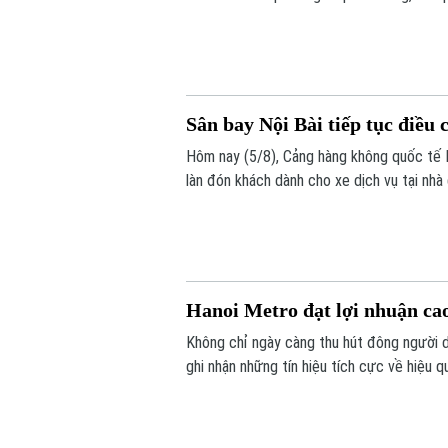
lực lượng hỗ trợ ngay tại nhà ga.
Sân bay Nội Bài tiếp tục điều 
Hôm nay (5/8), Cảng hàng không quốc tế N
làn đón khách dành cho xe dịch vụ tại nhà
tiện.
Hanoi Metro đạt lợi nhuận cao
Không chỉ ngày càng thu hút đông người d
ghi nhận những tín hiệu tích cực về hiệu
nhuận cao nhất từ trước đến nay trong c