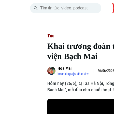
Thứ Bảy
THỜI SỰ
HÀ NỘI
THẾ GIỚI
08 Tháng 08, 2026
Hà Nội
Nhịp sống Hà Nộ
Tin tức
Tàu
Khai trương đoàn 
Chính trị
Người Hà Nội
Quân s
viện Bạch Mai
Xã hội
Khoảnh khắc Hà 
Hồ sơ
Hoa Mai
An ninh trật tự
Ẩm thực
26/06/2026
Người V
hoamai.ngo@daihanoi.vn
Hôm nay (26/6), tại Ga Hà Nội, Tổn
Công nghệ
Bạch Mai", mở đầu cho chuỗi hoạt đ