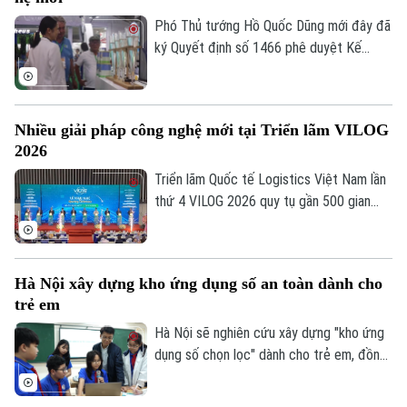
quan trọng giúp nâng cao năng lực cạnh
tranh quốc gia trong kỷ nguyên số.
Phó Thủ tướng Hồ Quốc Dũng mới đây đã
ký Quyết định số 1466 phê duyệt Kế
hoạch phát triển công nghiệp sinh học
ngành nông nghiệp và môi trường. Theo
kế hoạch, Việt Nam phấn đấu đến năm
Nhiều giải pháp công nghệ mới tại Triển lãm VILOG
2045 làm chủ công nghệ sinh học thế hệ
2026
mới, công nghệ sinh học chiến lược và
công nghệ chỉnh sửa gene.
Triển lãm Quốc tế Logistics Việt Nam lần
thứ 4 VILOG 2026 quy tụ gần 500 gian
hàng từ hơn 20 quốc gia và vùng lãnh thổ.
Chuyên mục
Với chủ đề “Kiến tạo Thông minh và Bền
vững”, triển lãm năm nay trở thành không
Thời sự
Hà Nội xây dựng kho ứng dụng số an toàn dành cho
gian trình diễn của các giải pháp AI,
trẻ em
Robotics và tự động hóa kho vận.
Hà Nội
Hà Nội
Hà Nội sẽ nghiên cứu xây dựng "kho ứng
dụng số chọn lọc" dành cho trẻ em, đồng
Chính trị
Nhịp sống Hà Nội
Thế giới
thời triển khai nhiều giải pháp công nghệ
nhằm tạo lập môi trường mạng an toàn,
Xã hội