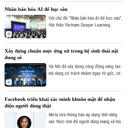
Người Hà Nội
Tin tức
lành mạnh.
Kinh tế
Nhân bản hóa AI để học sâu
An ninh trật tự
Khoảnh khắc Hà Nội
Quân sự
Với chủ đề “Nhân bản hóa AI để học sâu”,
Tin tức
Nhà đất
Công nghệ
Hội thảo Vietnam Deeper Learning
Ẩm thực
Hồ sơ
Conference 2026 diễn ra tại Hà Nội đã
Cafe sáng
Tin tức
Tàu và Xe
mang đến nhiều góc nhìn về cách đưa AI
Người Việt 4 phương
vào trường học theo hướng nhân văn, lấy
Tài chính Ngân hàng
Đầu tư
Xây dựng chuẩn mực ứng xử trong hệ sinh thái nội
người học làm trung tâm.
Ô tô
Giáo dục
dung số
Doanh nghiệp
Căn hộ
Tàu
Hà Nội đã xây dựng cộng đồng sáng tạo
Tin tức
Văn hóa
nội dung có trách nhiệm ngay từ gốc, với
Đất đai
Xe máy
Hội nghị KOL và Lễ ra mắt Câu lạc bộ
Tuyển sinh
Tin tức
Sức khỏe
Niềm tin số Thủ đô, cùng thông điệp
Kinh nghiệm
Thị trường
“Trọn niềm tin số - Kiến tạo tương lai”.
Hướng nghiệp
Làng nghề
Facebook triển khai xác minh khuôn mặt để nhận
Y tế
Thể thao
Đánh giá
diện người dùng thật
Di tích
Dinh dưỡng
Meta vừa thông báo áp dụng tính năng
Bóng đá
Giải trí
xác thực mới để người dùng mạng xã hội
Tư vấn sức khỏe