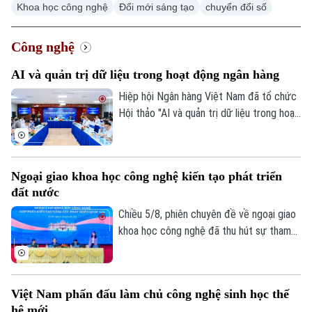
Khoa học công nghệ
Đổi mới sáng tạo
chuyển đổi số
Công nghệ
AI và quản trị dữ liệu trong hoạt động ngân hàng
Hiệp hội Ngân hàng Việt Nam đã tổ chức
Hội thảo "AI và quản trị dữ liệu trong hoạt
động ngân hàng". Hội thảo thu hút sự
tham gia của các cơ quan quản lý, chuyên
gia công nghệ, tổ chức tín dụng ngân
Ngoại giao khoa học công nghệ kiến tạo phát triển
hàng và doanh nghiệp Fintech.
đất nước
Chiều 5/8, phiên chuyên đề về ngoại giao
khoa học công nghệ đã thu hút sự tham
gia của nhiều chuyên gia, nhà quản lý và
đại diện doanh nghiệp công nghệ. Các ý
kiến khẳng định, ngoại giao khoa học công
Việt Nam phấn đấu làm chủ công nghệ sinh học thế
nghệ sẽ là một trong những động lực
hệ mới