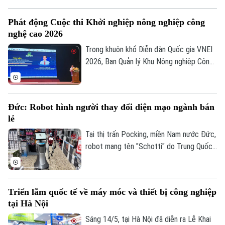
các phòng thí nghiệm hay các tập đoàn
công nghệ lớn, nay lại chính thức bước
Phát động Cuộc thi Khởi nghiệp nông nghiệp công
vào giảng đường tập huấn dành cho các
nghệ cao 2026
cán bộ quản lý, lãnh đạo và công chức
cấp xã.
Trong khuôn khổ Diễn đàn Quốc gia VNEI
2026, Ban Quản lý Khu Nông nghiệp Công
nghệ cao đã phối hợp cùng Trung tâm Đổi
mới sáng tạo Quốc gia và Mạng lưới VNEI
chính thức phát động cuộc thi “Khởi
Đức: Robot hình người thay đổi diện mạo ngành bán
nghiệp đổi mới sáng tạo trong lĩnh vực
lẻ
nông nghiệp ứng dụng công nghệ cao năm
2026”, tại Hà Nội.
Tại thị trấn Pocking, miền Nam nước Đức,
robot mang tên "Schotti" do Trung Quốc
sản xuất không chỉ là một thử nghiệm
công nghệ, mà đang trở thành một cộng
sự đắc lực trong ngành bán lẻ. Với máy
Triển lãm quốc tế về máy móc và thiết bị công nghiệp
tính bảng gắn trên ngực, Schotti có thể
Bản quyền thuộc về Cơ quan Báo và Phát thanh Truyền hình Hà Nội Giấy
tại Hà Nội
hướng dẫn khách hàng tìm kiếm sản phẩm,
phép số: Số 63/GP-TTDT, cấp ngày 10/05/2023
từ những chiếc chổi cho đến các công cụ
Sáng 14/5, tại Hà Nội đã diễn ra Lễ Khai