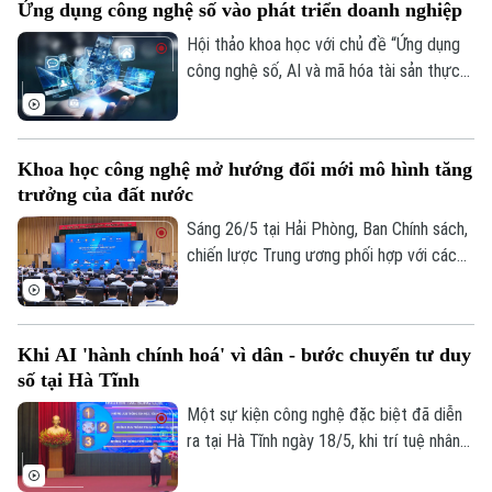
Ứng dụng công nghệ số vào phát triển doanh nghiệp
Hội thảo khoa học với chủ đề “Ứng dụng
công nghệ số, AI và mã hóa tài sản thực
trong phát triển doanh nghiệp Việt Nam”
đã được Viện nghiên cứu ứng dụng Công
nghệ cao trong Luật học Tài chính Ngân
Khoa học công nghệ mở hướng đổi mới mô hình tăng
hàng, Học viện FIRST, thuộc Liên hiệp
trưởng của đất nước
Khoa học Công nghệ Tin học Ứng dụng
(UIA) tổ chức sáng 27/5 tại Hà Nội.
Sáng 26/5 tại Hải Phòng, Ban Chính sách,
chiến lược Trung ương phối hợp với các
đơn vị liên quan tổ chức Hội thảo khoa
học quốc gia với chủ đề “Đổi mới mô hình
phát triển đất nước dựa trên khoa học,
Khi AI 'hành chính hoá' vì dân - bước chuyển tư duy
công nghệ, đổi mới sáng tạo và chuyển
số tại Hà Tĩnh
đổi số”.
Một sự kiện công nghệ đặc biệt đã diễn
ra tại Hà Tĩnh ngày 18/5, khi trí tuệ nhân
tạo AI, vốn thường được nhắc đến trong