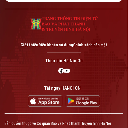
cuộc đua đưa các cỗ máy mang hình dáng
con người vào làm việc tại nhà máy và kho
vận.
TRANG THÔNG TIN ĐIỆN TỬ
BÁO VÀ PHÁT THANH
& TRUYỀN HÌNH HÀ NỘI
Giới thiệu
Điều khoản sử dụng
Chính sách bảo mật
Theo dõi Hà Nội On
Tải ngay HANOI ON
Bản quyền thuộc về Cơ quan Báo và Phát thanh Truyền hình Hà Nội