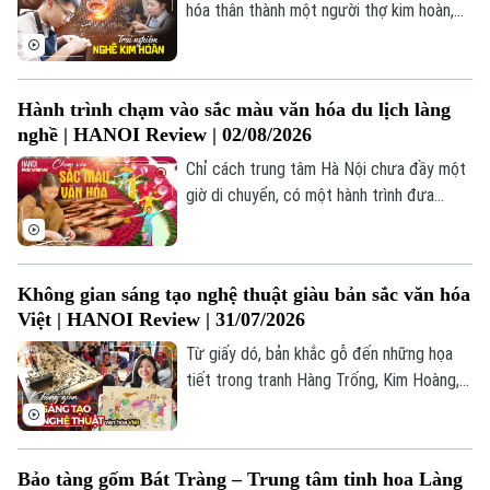
nghìn năm tuổi này.
hóa thân thành một người thợ kim hoàn,
tự tay cưa, mài, tạo hình và hoàn thiện
những món trang sức bằng bạc như nhẫn,
vòng tay hay dây chuyền. Điều đặc biệt là
Hành trình chạm vào sắc màu văn hóa du lịch làng
mỗi sản phẩm đều chỉ có một phiên bản
nghề | HANOI Review | 02/08/2026
duy nhất, bởi nó được tạo nên từ chính
đôi tay và câu chuyện của người làm ra.
Chỉ cách trung tâm Hà Nội chưa đầy một
giờ di chuyển, có một hành trình đưa
chúng ta đi qua những dấu ấn lịch sử, ghé
thăm những làng nghề truyền thống và
cảm nhận nhịp sống bình yên của vùng quê
Không gian sáng tạo nghệ thuật giàu bản sắc văn hóa
Bắc Bộ.
Việt | HANOI Review | 31/07/2026
Từ giấy dó, bản khắc gỗ đến những họa
tiết trong tranh Hàng Trống, Kim Hoàng,
chị Nguyễn Hồng Nhung - nhà sáng lập
Chuyên mục
thương hiệu Mê Chơi (phường Yên Hòa)
tìm cách kể lại câu chuyện văn hóa truyền
Thời sự
Bảo tàng gốm Bát Tràng – Trung tâm tinh hoa Làng
thống bằng những trải nghiệm gần gũi.