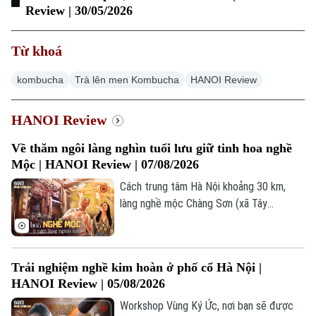
Review | 30/05/2026
Từ khoá
kombucha
Trà lên men Kombucha
HANOI Review
HANOI Review
Về thăm ngôi làng nghìn tuổi lưu giữ tinh hoa nghề
Mộc | HANOI Review | 07/08/2026
Cách trung tâm Hà Nội khoảng 30 km,
làng nghề mộc Chàng Sơn (xã Tây
Phương) từ lâu đã nổi tiếng với những sản
phẩm gỗ tinh xảo, mang đậm dấu ấn tài
hoa của người thợ Việt. Trong hành trình
Trải nghiệm nghề kim hoàn ở phố cổ Hà Nội |
này, Hanoi Review sẽ khám phá lịch sử
HANOI Review | 05/08/2026
hình thành, quy trình chế tác và những giá
trị đã làm nên tinh hoa làng nghề mộc
Workshop Vùng Ký Ức, nơi bạn sẽ được