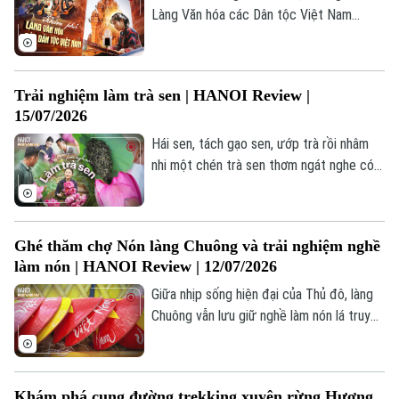
Làng Văn hóa các Dân tộc Việt Nam
được ví như một “bảo tàng sống”, hội tụ
tinh hoa văn hóa kiến trúc của cộng đồng
các dân tộc trên mọi miền Tổ quốc.
Trải nghiệm làm trà sen | HANOI Review |
15/07/2026
Hái sen, tách gạo sen, ướp trà rồi nhâm
nhi một chén trà sen thơm ngát nghe có
vẻ đơn giản. Thế nhưng để tạo nên hương
vị trà sen chuẩn Hà Nội lại là một hành
trình đòi hỏi sự công phu, tỉ mỉ và nhiều
Ghé thăm chợ Nón làng Chuông và trải nghiệm nghề
kinh nghiệm.
làm nón | HANOI Review | 12/07/2026
Giữa nhịp sống hiện đại của Thủ đô, làng
Chuông vẫn lưu giữ nghề làm nón lá truyền
thống đã tồn tại hơn 300 năm. Không chỉ
là nơi tạo nên những chiếc nón mộc mạc,
thanh tao gắn liền với hình ảnh người phụ
Khám phá cung đường trekking xuyên rừng Hương