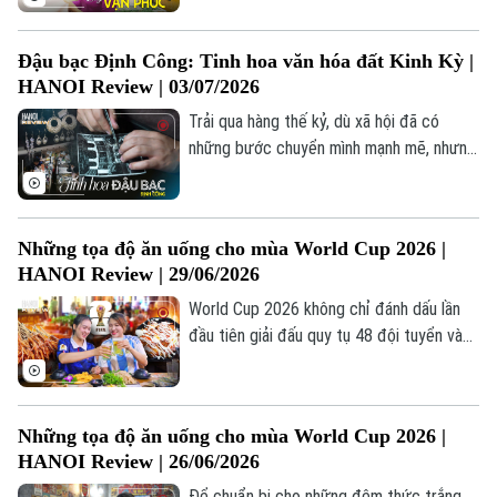
của nghề dệt lụa nổi tiếng của Việt Nam.
Nơi đây là một trong bốn làng nghề Hà
Đậu bạc Định Công: Tinh hoa văn hóa đất Kinh Kỳ |
Nội được đưa vào Mạng lưới Thành phố
HANOI Review | 03/07/2026
Thủ công mỹ nghệ sáng tạo toàn cầu.
Trải qua hàng thế kỷ, dù xã hội đã có
những bước chuyển mình mạnh mẽ, nhưng
tại Định Công, kỹ nghệ đậu bạc vẫn được
gìn giữ như một di sản quý.
Những tọa độ ăn uống cho mùa World Cup 2026 |
HANOI Review | 29/06/2026
World Cup 2026 không chỉ đánh dấu lần
đầu tiên giải đấu quy tụ 48 đội tuyển và
được đồng tổ chức tại Mỹ, Mexico,
Canada, mà còn mở ra mùa hội lớn của
những người yêu bóng đá trên khắp thế
Những tọa độ ăn uống cho mùa World Cup 2026 |
giới. Để mỗi trận cầu trở nên trọn vẹn hơn,
HANOI Review | 26/06/2026
hãy cùng Hanoi Review khám phá 3 địa
điểm - nơi hội tụ không khí sôi động, màn
Để chuẩn bị cho những đêm thức trắng