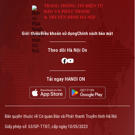
TRANG THÔNG TIN ĐIỆN TỬ
BÁO VÀ PHÁT THANH
& TRUYỀN HÌNH HÀ NỘI
Giới thiệu
Điều khoản sử dụng
Chính sách bảo mật
Theo dõi Hà Nội On
Tải ngay HANOI ON
Bản quyền thuộc về Cơ quan Báo và Phát thanh Truyền hình Hà Nội
Giấy phép số: 63/GP-TTĐT, cấp ngày 10/05/2023