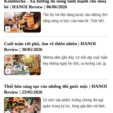
Kombucha - Xu hướng đồ uống lành mạnh cho mùa
ấy là cả một hành trình khổ luyện mà
hè | HANOI Review | 06/06/2026
không phải ai cũng biết.
Thủ đô Hà Nội đang bước vào những đợt
Liên hệ đường dây nóng (bấm để gọi)
nắng nóng oi bức của mùa hè. Thời tiết
Tòa soạn
Tòa soạn
này khiến ai cũng mong muốn được
0865.116.699 (hotline)
0865.116.699
thưởng thức một thức uống thật mát lạnh
để giải khát. Thế nhưng, uống gì để vừa
Cuối tuần rời phố, tìm về thiên nhiên | HANOI
sảng khoái, lại vừa "healthy", không nạp
Review | 30/05/2026
quá nhiều đường mà vẫn giữ được vóc
dáng và sức khỏe? Câu trả lời chính là Trà
Những năm gần đây, cứ mỗi dịp cuối tuần
lên men Kombucha!
hay những ngày hè đến, xu hướng các gia
đình tại Hà Nội tìm về vùng ngoại ô hay
các tỉnh lân cận càng trở nên phổ biến.
Bởi lẽ, sau những guồng quay hối hả của
Thổi hồn sáng tạo vào những đôi guốc mộc | HANOI
công việc và học tập, ai cũng mong muốn
Review | 23/05/2026
có một khoảng tĩnh lặng và tìm đến sự
bình yên.
Có một sản phẩm tưởng chừng đã ngủ
quên trong ký ức, từng gắn liền với hình
ảnh thân thương của người Hà Nội xưa...