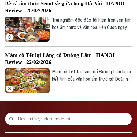
Bê cả ẩm thực Seoul về giữa lòng Hà Nội | HANOI
Review sẽ đưa khán giả đến trải nghiệm
Phó Giám đốc: Nguyễn Kim Khiêm, Nguyễn Minh Đức, Nguyễn Thành Lợi
Review | 28/02/2026
một khu vui chơi vận động kết hợp thể
chất ngay tại trung tâm Thủ đô, dành cho
Trải nghiệm độc đáo tái hiện trọn vẹn tinh
mọi lứa tuổi.
hoa ẩm thực và văn hóa Hàn Quốc ngay
giữa Thủ đô, giúp người tham gia “du hành
vị giác” đến từng góc phố sôi động của
Seoul, nơi những quán nướng nghi ngút
Mâm cỗ Tết lại Làng cổ Đường Lâm | HANOI
khói, xe đồ ăn đường phố rực rỡ ánh đèn
Review | 22/02/2026
và hương vị cay nồng đặc trưng tạo nên
bản sắc khó quên.
Mâm cỗ Tết tại Làng cổ Đường Lâm là sự
kết tinh của văn hóa ẩm thực xứ Đoài, nổi
bật với những món ăn dân dã nhưng được
chế biến vô cùng kỳ công.