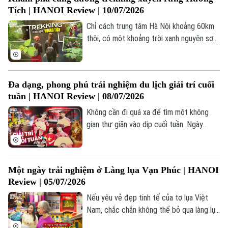
nữ Việt Nam, làng Chuông còn là điểm
Tích | HANOI Review | 10/07/2026
đến mang đậm giá trị văn hóa, lịch sử và
bản sắc của vùng quê Bắc Bộ.
Chỉ cách trung tâm Hà Nội khoảng 60km
thôi, có một khoảng trời xanh nguyên sơ
như một nốt nhạc trầm êm ái đang đợi
chúng ta. Đó chính là du lịch cộng đồng
Mường Cốc – một bản Mường ẩn mình
Đa dạng, phong phú trải nghiệm du lịch giải trí cuối
giữa lòng Thủ đô.
tuần | HANOI Review | 08/07/2026
Không cần đi quá xa để tìm một không
gian thư giãn vào dịp cuối tuần. Ngày
càng nhiều người dân Hà Nội lựa chọn
những điểm đến ở khu vực ven đô, nơi
Theo dõi Hà Nội On
vừa thuận tiện di chuyển, vừa có nhiều
Một ngày trải nghiệm ở Làng lụa Vạn Phúc | HANOI
hoạt động vui chơi, ẩm thực và giải trí hấp
Review | 05/07/2026
dẫn. Chỉ với một hành trình ngắn, du khách
đã có thể tạm rời nhịp sống hối hả của
Nếu yêu vẻ đẹp tinh tế của tơ lụa Việt
phố thị để tận hưởng những phút giây thư
Nam, chắc chắn không thể bỏ qua làng lụa
thái bên gia đình và bạn bè.
Vạn Phúc - nơi được mệnh danh là cái nôi