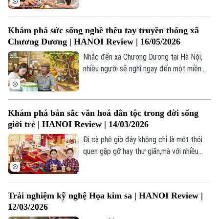
đó chính là những đôi guốc mộc. Vẫn là
thanh âm lộc cộc quen thuộc ngày ấy,
Khám phá sức sống nghề thêu tay truyền thống xã
nhưng hôm nay, những đôi guốc này đang
Chương Dương | HANOI Review | 16/05/2026
được tái sinh theo một cách hoàn toàn
mới.
Nhắc đến xã Chương Dương tại Hà Nội,
nhiều người sẽ nghĩ ngay đến một miền
quê thanh bình. Nhưng ẩn sâu trong những
nếp nhà ngói đỏ tại thôn Khoái Nội lại là
một không gian nghệ thuật tinh tế, nơi
Khám phá bản sắc văn hoá dân tộc trong đời sống
những sợi chỉ được "hóa phép" thành
giới trẻ | HANOI Review | 14/03/2026
những bức tranh sống động.
Đi cà phê giờ đây không chỉ là một thói
quen gặp gỡ hay thư giãn,mà với nhiều
người trẻ, đó còn là cách để tìm đến
những không gian có câu chuyện văn hóa,
có bản sắc riêng.
Trải nghiệm kỹ nghệ Họa kim sa | HANOI Review |
12/03/2026