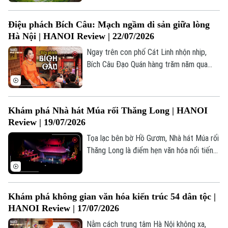
triển của thành phố suốt hàng nghìn năm
Thị trường
Hướng nghiệp
lịch sử. Không chỉ nổi bật về kiến trúc,
Làng nghề
Y tế
Thể thao
Điệu phách Bích Câu: Mạch ngầm di sản giữa lòng
Bảo tàng Hà Nội còn là điểm đến giàu trải
Đánh giá
Hà Nội | HANOI Review | 22/07/2026
Di tích
nghiệm.
Dinh dưỡng
Bóng đá
Giải trí
Ngay trên con phố Cát Linh nhộn nhịp,
Bích Câu Đạo Quán hàng trăm năm qua
Tư vấn sức khỏe
Quần vợt
vẫn giữ trọn vẹn nét tĩnh mặc vốn có. Nơi
Tin tức
Đã phát sóng
đây không chỉ là di tích lịch sử quan
Golf
trọng, mà từ lâu đã trở thành không gian
Sao
Khám phá Nhà hát Múa rối Thăng Long | HANOI
dung dưỡng một di sản nghệ thuật đặc
Review | 19/07/2026
sắc của người Việt.
Điện ảnh
Tọa lạc bên bờ Hồ Gươm, Nhà hát Múa rối
Thời trang
Thăng Long là điểm hẹn văn hóa nổi tiếng,
nơi nghệ thuật múa rối nước truyền thống
Âm nhạc
được gìn giữ và giới thiệu đến hàng triệu
khán giả trong nước và quốc tế.
Khám phá không gian văn hóa kiến trúc 54 dân tộc |
HANOI Review | 17/07/2026
Nằm cách trung tâm Hà Nội không xa,