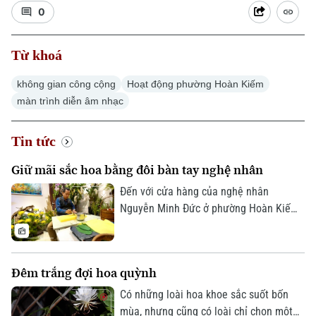
0
Từ khoá
không gian công cộng
Hoạt động phường Hoàn Kiếm
màn trình diễn âm nhạc
Tin tức
Giữ mãi sắc hoa bằng đôi bàn tay nghệ nhân
Đến với cửa hàng của nghệ nhân
Nguyễn Minh Đức ở phường Hoàn Kiếm,
Hà Nội, nhiều người có cảm giác như
đang bước vào một khu vườn rực rỡ sắc
màu. Những bông hoa lụa mềm mại,
Đêm trắng đợi hoa quỳnh
sống động đến mức khó phân biệt với
hoa thật. Đằng sau vẻ đẹp ấy là sự tỉ mỉ
Có những loài hoa khoe sắc suốt bốn
trong từng nét vẽ, từng lớp màu và cả
mùa, nhưng cũng có loài chỉ chọn một