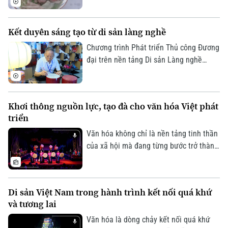
quốc tế. Tại Thủ đô Budapest của
Hungary, hàng trăm người dân sở tại
Kết duyên sáng tạo từ di sản làng nghề
cùng cộng đồng người Việt đã tham gia
chương trình giao lưu ẩm thực Việt
Chương trình Phát triển Thủ công Đương
Nam, nơi hương vị phở góp phần kể câu
đại trên nền tảng Di sản Làng nghề
chuyện về đất nước, con người và văn
được thành phố Hà Nội triển khai hướng
hóa Việt Nam.
tới tạo ra những sản phẩm mang đậm
bản sắc văn hóa Hà Nội và Việt Nam,
Khơi thông nguồn lực, tạo đà cho văn hóa Việt phát
đáp ứng nhu cầu của thị trường đương
triển
đại, đồng thời góp phần bảo tồn và phát
huy giá trị các làng nghề truyền thống.
Văn hóa không chỉ là nền tảng tinh thần
của xã hội mà đang từng bước trở thành
nguồn lực quan trọng trong phát triển
kinh tế - xã hội. Tuy nhiên, để những giá
trị văn hóa được phát huy tương xứng
Di sản Việt Nam trong hành trình kết nối quá khứ
với tiềm năng, cần một hành lang thể
và tương lai
chế đồng bộ, cơ chế đầu tư hiệu quả và
sự chung tay của toàn xã hội.
Văn hóa là dòng chảy kết nối quá khứ