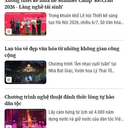
Xưởng thiết kế mùa hè Summer Camp 'Re:Craft
Time Talks… - Đối thoại với thời gian”
2026 - Làng nghề tái sinh'
nhằm giới thiệu mô hình không gian liên
kết phát triển 12 ngành công nghiệp văn
Trong khuôn khổ Lễ hội Thiết kế sáng
hóa Việt Nam.
tạo Hà Nội 2026, chiều 6/7, Sở Văn hóa
và Thể thao Thành phố Hà Nội phối hợp
cùng Tạp chí Kiến trúc và các tổ chức,
đơn vị, trường đại học tổ chức chương
Lan tỏa vẻ đẹp văn hóa từ những không gian công
trình Xưởng thiết kế mùa hè Summer
cộng
Camp “Re:Craft 2026 - Làng nghề tái
sinh".
Chương trình "Âm nhạc cuối tuần" tại
Nhà Bát Giác, Vườn hoa Lý Thái Tổ
phường Hoàn Kiếm, đã thu hút rất đông
người dân và du khách đến thưởng thức
màn trình diễn âm nhạc đặc sắc.
Chương trình nghệ thuật đánh thức lòng tự hào
dân tộc
Lấy cảm hứng từ lịch sử 4.000 năm
dựng nước và giữ nước của dân tộc Việt
Nam, show nghệ thuật được đầu tư hàng