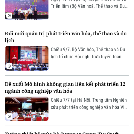
Triển lãm (Bộ Văn hoá, Thể thao và Du
lịch) tổ chức lễ khai mạc và trao giải
thưởng Festival Mỹ thuật trẻ lần thứ 8
năm 2026, ghi nhận những sáng tạo
Đổi mới quản trị phát triển văn hóa, thể thao và du
xuất sắc của nghệ sĩ trẻ.
lịch
Chiều 9/7, Bộ Văn hóa, Thể thao và Du
lịch tổ chức Hội nghị trực tuyến toàn
Liên hệ đường dây nóng (bấm để gọi)
quốc sơ kết công tác 6 tháng đầu năm,
Tòa soạn
Tòa soạn
triển khai nhiệm vụ trọng tâm 6 tháng
0865.116.699 (hotline)
0865.116.699
cuối năm 2026. Phó Chủ tịch UBND
Đề xuất Mô hình không gian liên kết phát triển 12
thành phố Hà Nội Vũ Thu Hà dự tại điểm
ngành công nghiệp văn hóa
cầu Hà Nội.
Chiều 7/7 tại Hà Nội, Trung tâm Nghiên
cứu phát triển công nghiệp văn hóa Việt
Nam, thuộc Liên hiệp khoa học phát
triển du lịch bền vững, phối hợp với Bảo
tàng Hà Nội tổ chức tọa đàm "Ocafe-