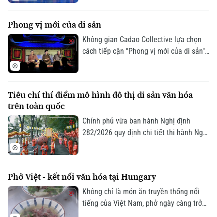
tỉnh Hà Tĩnh thực hiện đã có đêm công
diễn giàu cảm xúc tại Thủ đô Hà Nội vào
Phong vị mới của di sản
tối 19/7.
Không gian Cadao Collective lựa chọn
cách tiếp cận "Phong vị mới của di sản",
kết nối nghệ thuật truyền thống, ẩm
thực bản địa và trải nghiệm đương đại
trong cùng một hành trình khám phá.
Theo dõi Hà Nội On
Tiêu chí thí điểm mô hình đô thị di sản văn hóa
trên toàn quốc
Chính phủ vừa ban hành Nghị định
282/2026 quy định chi tiết thi hành Nghị
quyết của Quốc hội về phát triển văn
hóa Việt Nam. Trong đó, lần đầu tiên
quy định cụ thể các tiêu chí lựa chọn địa
Phở Việt - kết nối văn hóa tại Hungary
phương thực hiện thí điểm mô hình đô
thị di sản văn hóa.
Không chỉ là món ăn truyền thống nổi
tiếng của Việt Nam, phở ngày càng trở
thành cầu nối văn hóa, gắn kết bạn bè