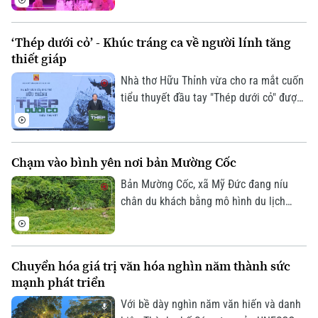
triệu USD mang tên "Đất nước thiên
hùng ca" sắp được ra mắt khán giả trong
‘Thép dưới cỏ’ - Khúc tráng ca về người lính tăng
mùa hè tới.
thiết giáp
Nhà thơ Hữu Thỉnh vừa cho ra mắt cuốn
tiểu thuyết đầu tay "Thép dưới cỏ" được
lấy cảm hứng từ sự kiện Tà Mây - Làng
Vây năm 1968. Tác phẩm là lời tri ân
sâu sắc dành tặng những cựu chiến binh
Chạm vào bình yên nơi bản Mường Cốc
đã đi qua một thời thanh xuân “hoa lửa”
và các anh hùng liệt sĩ đã vĩnh viễn nằm
Bản Mường Cốc, xã Mỹ Đức đang níu
lại trong lòng đất mẹ.
chân du khách bằng mô hình du lịch
cộng đồng và chuỗi trải nghiệm chân
thực 'Một ngày làm người Mường'. Hoạt
động này đã giúp du khách chạm vào
Chuyển hóa giá trị văn hóa nghìn năm thành sức
bình yên qua hành trình 'du lịch xanh'
mạnh phát triển
nói không với rác thải nhựa.
Với bề dày nghìn năm văn hiến và danh