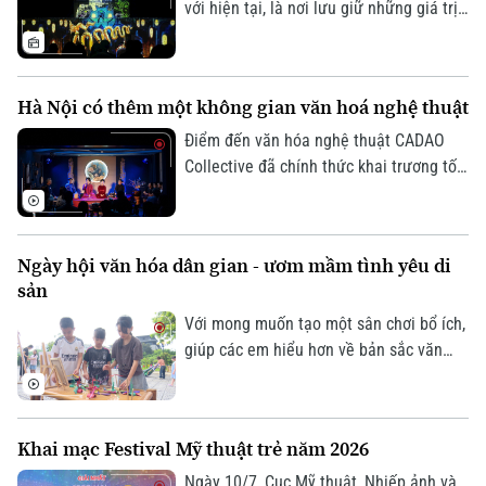
với hiện tại, là nơi lưu giữ những giá trị
làm nên bản sắc và tâm hồn dân tộc.
Không chỉ bảo tồn ký ức lịch sử, những
di sản văn hóa đang được làm mới bằng
Hà Nội có thêm một không gian văn hoá nghệ thuật
tư duy sáng tạo và công nghệ hiện đại,
để trở nên gần gũi hơn với công chúng
Điểm đến văn hóa nghệ thuật CADAO
hôm nay.
Collective đã chính thức khai trương tối
10/7 tại số 66 Tô Ngọc Vân (phường Tây
Hồ, Hà Nội), mở ra một không gian văn
hóa, nghệ thuật và ẩm thực hướng tới
Ngày hội văn hóa dân gian - ươm mầm tình yêu di
việc tiếp biến di sản bằng tư duy sáng
sản
tạo đương đại.
Với mong muốn tạo một sân chơi bổ ích,
giúp các em hiểu hơn về bản sắc văn
hóa dân tộc, UBND phường Việt Hưng đã
tổ chức Ngày hội Văn hóa dân gian
thiếu nhi hè 2026.
Khai mạc Festival Mỹ thuật trẻ năm 2026
Ngày 10/7, Cục Mỹ thuật, Nhiếp ảnh và