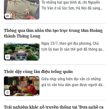
Từ những hạt gạo bình dị, chị Nguyễn
Thị Vân ở xã Sóc Sơn, Hà Nội đã sáng
tạo nên những bức tranh độc đáo, tái
hiện phong cảnh quê hương, danh lam
thắng cảnh và nhiều giá trị văn hóa
Thông qua tầm nhìn tôn tạo trục trung tâm Hoàng
truyền thống của dân tộc.
thành Thăng Long
Ngày 23/7, theo giờ địa phương, Chủ
tịch Ủy ban Di sản thế giới đã thông qua
Quyết định số 48, chính thức thông qua
“Tầm nhìn về việc chỉnh trang, tôn tạo
trục trung tâm của Hoàng thành Thăng
Thức dậy cùng làn điệu trống quân
Long”.
Giữa nhịp sống hiện đại vẫn có những
giá trị văn hóa dân gian được người dân
gìn giữ và trao truyền từ thế hệ này
sang thế hệ khác. Tại thôn Phúc Lâm, xã
Đại Xuyên, nghệ thuật hát trống quân
Trải nghiệm khắc gỗ truyền thống tại 'Đưa nghề ra
không chỉ còn hiện diện trong ký ức hay