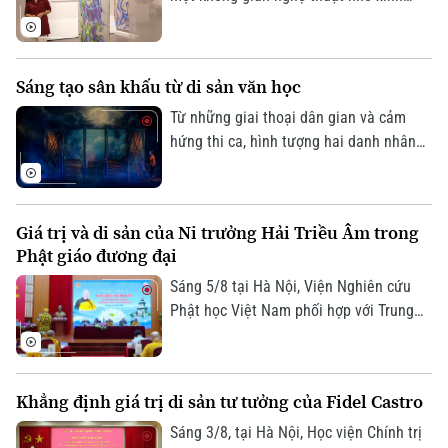
giữa lòng Hà Nội. Ở đó, những sắc màu
đang kể câu chuyện của riêng mình, khi
thì mong manh, chuyển động theo ánh
Sáng tạo sân khấu từ di sản văn học
sáng, lúc lại rực rỡ, vui tươi. Triển lãm
"Những lớp thân quen" vì thế trở thành
Từ những giai thoại dân gian và cảm
một khúc giao mùa của hội họa.
hứng thi ca, hình tượng hai danh nhân
Nguyễn Du và Hồ Xuân Hương sẽ lần
đầu gặp gỡ trên sân khấu trong một tác
phẩm giàu tính tưởng tượng. Vở kịch thơ
Giá trị và di sản của Ni trưởng Hải Triều Âm trong
huyền ảo Nguyễn Du – Hồ Xuân Hương
Phật giáo đương đại
ngoại truyện hứa hẹn mang đến cho
khán giả một trải nghiệm nghệ thuật
Sáng 5/8 tại Hà Nội, Viện Nghiên cứu
mới mẻ, nơi văn học, sân khấu và âm
Phật học Việt Nam phối hợp với Trung
nhạc cùng hòa quyện.
tâm Nghiên cứu Nữ giới Phật giáo và
Viện Thông tin Khoa học xã hội tổ chức
Hội thảo khoa học với chủ đề "Ni trưởng
Khẳng định giá trị di sản tư tưởng của Fidel Castro
Hải Triều Âm - Cuộc đời, đóng góp và vai
trò trong Phật giáo Việt Nam đương
Sáng 3/8, tại Hà Nội, Học viện Chính trị