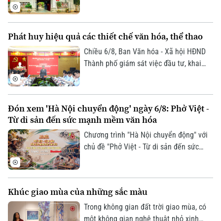
nuôi dưỡng theo một cách rất riêng.
trầm mặc của Hà Nội xưa. Hơn 700 năm
tồn tại, Bích Câu Đạo Quán không chỉ là
một di tích lịch sử, văn hóa mà còn là
Phát huy hiệu quả các thiết chế văn hóa, thể thao
điểm dừng chân để người dân và du
khách tìm về sự bình yên giữa phố
Chiều 6/8, Ban Văn hóa - Xã hội HĐND
phường.
Thành phố giám sát việc đầu tư, khai
thác các thiết chế văn hóa, thể thao trên
địa bàn phường Thanh Xuân.
Đón xem 'Hà Nội chuyển động' ngày 6/8: Phở Việt -
Từ di sản đến sức mạnh mềm văn hóa
Chương trình "Hà Nội chuyển động" với
chủ đề "Phở Việt - Từ di sản đến sức
mạnh mềm văn hóa" sẽ phát sóng trực
tiếp trên các nền tảng của Cơ quan Báo
và phát thanh, truyền hình Hà Nội vào
Khúc giao mùa của những sắc màu
19h hôm nay, ngày 6/8.
Trong không gian đất trời giao mùa, có
một không gian nghệ thuật nhỏ xinh