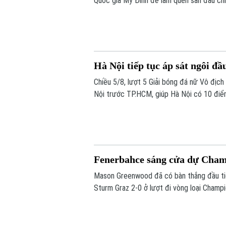
Quốc gia Mỹ Đình để làm quen sân đấu chí
bừng trước Indonesia ngay trên sân khách
Hà Nội tiếp tục áp sát ngôi đầ
Chiều 5/8, lượt 5 Giải bóng đá nữ Vô địc
Nội trước TP.HCM, giúp Hà Nội có 10 điể
do kém chỉ số phụ, tiếp tục tạo nên cuộc
Fenerbahce sáng cửa dự Cha
Mason Greenwood đã có bàn thắng đầu ti
Sturm Graz 2-0 ở lượt đi vòng loại Champi
tới vòng play-off Champions League.