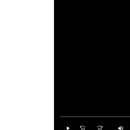
Loaded
:
0.00%