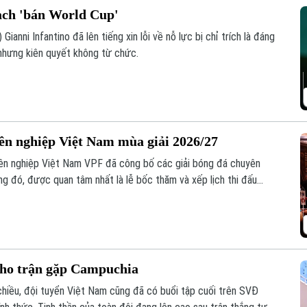
oạch 'bán World Cup'
Gianni Infantino đã lên tiếng xin lỗi về nỗ lực bị chỉ trích là đáng
nhưng kiên quyết không từ chức.
yên nghiệp Việt Nam mùa giải 2026/27
ên nghiệp Việt Nam VPF đã công bố các giải bóng đá chuyên
g đó, được quan tâm nhất là lễ bốc thăm và xếp lịch thi đấu
ăm nay.
cho trận gặp Campuchia
chiều, đội tuyển Việt Nam cũng đã có buổi tập cuối trên SVĐ