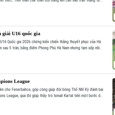
nh thức. Tinh thần của toàn đội đang lên cao sau trận thắng tưng
.
u giải U16 quốc gia
h U16 Quốc gia 2026 chứng kiến chiến thắng thuyết phục của Hà
m sau 5 trận, bằng điểm Phong Phú Hà Nam nhưng tạm xếp nhì
 đua hấp dẫn ở nhóm đầu bảng.
mpions League
ên cho Fenerbahce, góp công giúp đội bóng Thổ Nhĩ Kỳ đánh bại
ons League, qua đó giúp thầy trò Ismail Kartal tiến một bước dài