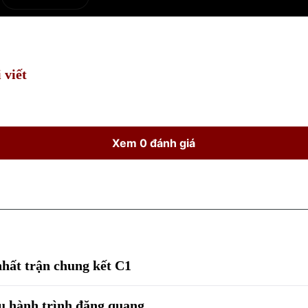
e
Current
Duration
Time
 viết
Xem 0 đánh giá
 nhất trận chung kết C1
u hành trình đăng quang