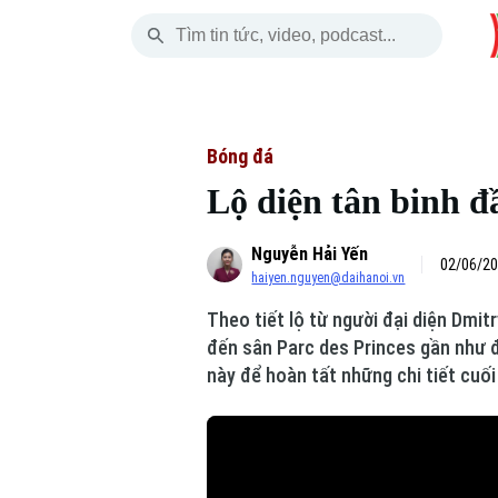
Thứ Sáu
THỜI SỰ
HÀ NỘI
THẾ GIỚI
07 Tháng 08, 2026
Hà Nội
Nhịp sống Hà Nộ
Tin tức
Bóng đá
Lộ diện tân binh đ
Chính trị
Người Hà Nội
Quân s
Nguyễn Hải Yến
Xã hội
Khoảnh khắc Hà 
Hồ sơ
02/06/20
haiyen.nguyen@daihanoi.vn
An ninh trật tự
Ẩm thực
Người V
Theo tiết lộ từ người đại diện Dmi
đến sân Parc des Princes gần như 
Công nghệ
này để hoàn tất những chi tiết cuố
Skip Ad