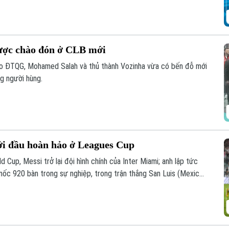
ược chào đón ở CLB mới
áo ĐTQG, Mohamed Salah và thủ thành Vozinha vừa có bến đỗ mới
g người hùng.
ởi đầu hoàn hảo ở Leagues Cup
 Cup, Messi trở lại đội hình chính của Inter Miami; anh lập tức
 mốc 920 bàn trong sự nghiệp, trong trận thắng San Luis (Mexico)