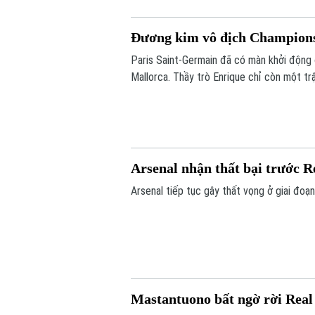
Đương kim vô địch Champions
Paris Saint-Germain đã có màn khởi động 
Mallorca. Thầy trò Enrique chỉ còn một tr
Siêu cúp châu Âu gặp Aston Villa vào ngà
Arsenal nhận thất bại trước R
Arsenal tiếp tục gây thất vọng ở giai đoạn 
Mastantuono bất ngờ rời Rea