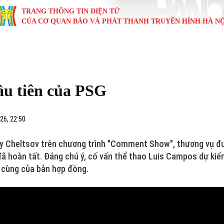
TRANG THÔNG TIN ĐIỆN TỬ
CỦA CƠ QUAN BÁO VÀ PHÁT THANH TRUYỀN HÌNH HÀ NỘ
KINH TẾ
NHÀ ĐẤT
TÀU VÀ XE
GIÁO DỤC
VĂN HÓA
SỨC KHỎ
i
Tin tức
Tin tức
Ô tô
Tin tức
Tin tức
Y tế
ầu tiên của PSG
ự
Cafe sáng
Đầu tư
Tàu
Tuyển sinh
Làng nghề
Dinh dư
Nội
Tài chính Ngân hàng
Căn hộ
Xe máy
Hướng nghiệp
Di tích
Tư vấn 
26, 22:50
iệt 4 phương
Doanh nghiệp
Đất đai
Thị trường
try Cheltsov trên chương trình "Comment Show", thương vụ đư
đã hoàn tất. Đáng chú ý, cố vấn thể thao Luis Campos dự kiế
Kinh nghiệm
Đánh giá
i cùng của bản hợp đồng.