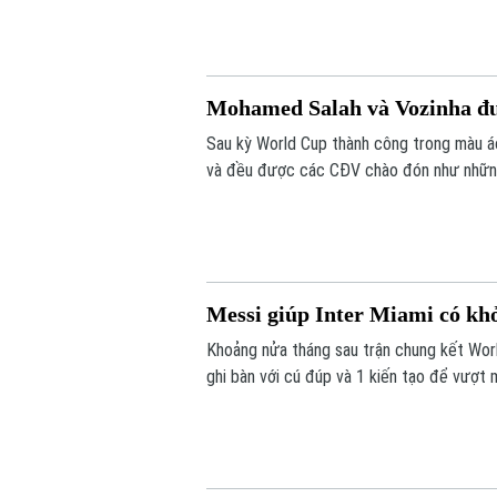
Mohamed Salah và Vozinha đ
Sau kỳ World Cup thành công trong màu 
và đều được các CĐV chào đón như nhữn
Messi giúp Inter Miami có kh
Khoảng nửa tháng sau trận chung kết World
ghi bàn với cú đúp và 1 kiến tạo để vượt
tỷ số 4-2 vào sáng nay.