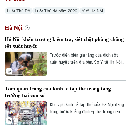
Hà Nội
Hà Nội
Luật Thủ Đô
Luật Thủ đô năm 2026
Y tế Hà Nội
Chính trị
Nhịp sống Hà Nội
Thế giới
Hà Nội
Xã hội
Người Hà Nội
Tin tức
Kinh tế
Hà Nội khẩn trương kiểm tra, siết chặt phòng chống
An ninh trật tự
sốt xuất huyết
Khoảnh khắc Hà Nội
Quân sự
Tin tức
Nhà đất
Trước diễn biến gia tăng của dịch sốt
Công nghệ
Ẩm thực
xuất huyết trên địa bàn, Sở Y tế Hà Nội
Hồ sơ
Cafe sáng
vừa ban hành công văn khẩn yêu cầu các
Tin tức
Tàu và Xe
xã, phường tăng cường triển khai các biện
Người Việt 4 phương
Tài chính Ngân hàng
pháp phòng, chống dịch. Ngành y tế cũng
Đầu tư
Ô tô
Tầm quan trọng của kinh tế tập thể trong tăng
Giáo dục
sẽ thành lập các đoàn kiểm tra, giám sát
Doanh nghiệp
trưởng hai con số
công tác phòng chống dịch tại 91 xã
Căn hộ
Tàu
Tin tức
phường.
Khu vực kinh tế tập thể của Hà Nội đang
Văn hóa
Đất đai
từng bước khẳng định vị thế trong nền
Xe máy
Tuyển sinh
kinh tế Thủ đô. Từ những HTX làng nghề
Tin tức
Sức khỏe
Kinh nghiệm
đến mô hình OCOP, tất cả đều đang góp
Thị trường
Hướng nghiệp