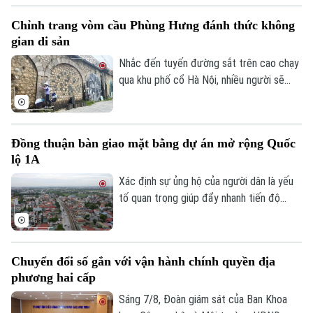
dựng chuỗi giá trị. Khi được tháo gỡ
Chỉnh trang vòm cầu Phùng Hưng đánh thức không
những điểm nghẽn đây sẽ là một trong
gian di sản
những động lực quan trọng đóng góp vào
tăng trưởng nhanh và bền vững của Thủ
Nhắc đến tuyến đường sắt trên cao chạy
đô.
qua khu phố cổ Hà Nội, nhiều người sẽ
nhớ ngay đến dãy 131 vòm cầu đá mang
dấu ấn hơn một thế kỷ. Không chỉ là một
công trình hạ tầng, đây còn là một phần
Đồng thuận bàn giao mặt bằng dự án mở rộng Quốc
ký ức đô thị của Thủ đô. Trong thời gian
lộ 1A
tới, khu vực này sẽ được chỉnh trang theo
hướng bảo tồn kết hợp phát huy giá trị di
Xác định sự ủng hộ của người dân là yếu
Theo dõi Hà Nội On
sản, mở ra một không gian văn hóa, nghệ
tố quan trọng giúp đẩy nhanh tiến độ
thuật và du lịch mới.
GPMB dự án Trục không gian Quốc lộ 1A,
thời gian qua, xã Thượng Phúc đã tập
trung đồng loạt nhiều giải pháp. Nhờ đó,
Chuyển đổi số gắn với vận hành chính quyền địa
nhiều người dân và doanh nghiệp đã sớm
phương hai cấp
đồng thuận, bàn giao đất để thực hiện
siêu dự án 162.000 tỷ đồng này.
Sáng 7/8, Đoàn giám sát của Ban Khoa