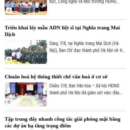
học, Công nghệ và Môi trường HĐND
thành phố Hà Nội giám sát tình hình thực
hiện công tác chuyển đổi số trên địa bàn
xã Quang Minh giai đoạn 2025-2026.
Triển khai lấy mẫu ADN liệt sĩ tại Nghĩa trang Mai
Dịch
Sáng 7/8, tại Nghĩa trang Mai Dịch (Hà
Nội), Ban Chỉ đạo thành phố Hà Nội về tìm
kiếm, quy tập và xác định danh tính hài
cốt liệt sĩ trang trọng tổ chức Lễ dâng
hương tưởng niệm và chính thức triển
Chuẩn hoá hệ thống thiết chế văn hoá ở cơ sở
khai công tác lấy mẫu hài cốt liệt sĩ chưa
xác định được thông tin để phục vụ giám
Chiều 7/8, Ban Văn hóa – Xã hội HĐND
định ADN.
thành phố Hà Nội đã giám sát việc đầu
tư, khai thác các thiết chế văn hóa, thể
thao trên địa bàn phường Kiến Hưng.
Tập trung đẩy nhanh công tác giải phóng mặt bằng
các dự án hạ tầng trọng điểm