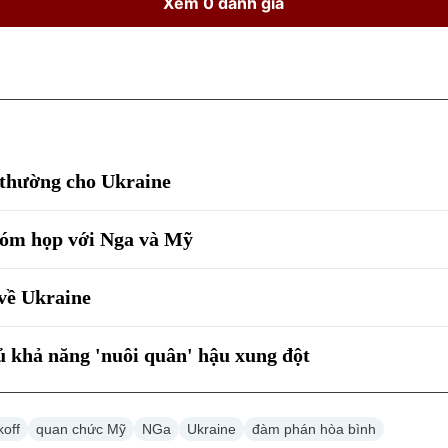
Xem 0 đánh giá
i thường cho Ukraine
hóm họp với Nga và Mỹ
về Ukraine
 khả năng 'nuôi quân' hậu xung đột
koff
quan chức Mỹ
NGa
Ukraine
đàm phán hòa bình