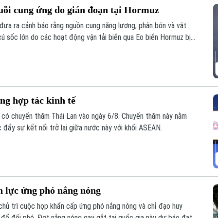
uỗi cung ứng do gián đoạn tại Hormuz
đưa ra cảnh báo rằng nguồn cung năng lượng, phân bón và vật
cú sốc lớn do các hoạt động vận tải biển qua Eo biển Hormuz bị
g hợp tác kinh tế
 có chuyến thăm Thái Lan vào ngày 6/8. Chuyến thăm này nằm
 đẩy sự kết nối trở lại giữa nước này với khối ASEAN.
 lực ứng phó nắng nóng
ủ trì cuộc họp khẩn cấp ứng phó nắng nóng và chỉ đạo huy
 để đối phó. Đợt nắng nóng gay gắt tại quốc gia này dự báo đạt