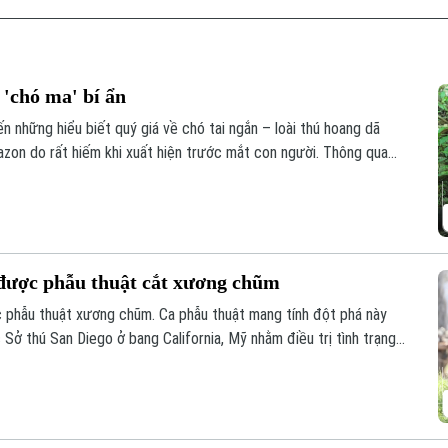
 'chó ma' bí ẩn
n những hiểu biết quý giá về chó tai ngắn – loài thú hoang dã
zon do rất hiếm khi xuất hiện trước mắt con người. Thông qua
các nhà khoa học đã có thêm hình dung về tập tính và môi trường
dã ít được biết đến nhất ở khu vực Mỹ Latinh.
i được phẫu thuật cắt xương chũm
ợc phẫu thuật xương chũm. Ca phẫu thuật mang tính đột phá này
 Sở thú San Diego ở bang California, Mỹ nhằm điều trị tình trạng
ủa con vật.