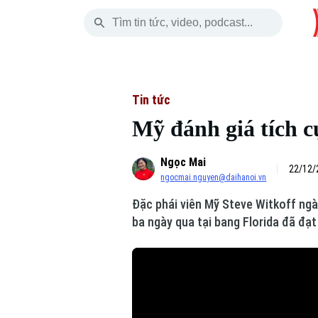
Thứ Sáu
THỜI SỰ
HÀ NỘI
THẾ GIỚI
07 Tháng 08, 2026
Hà Nội
Nhịp sống Hà Nộ
Tin tức
Tin tức
Mỹ đánh giá tích c
Chính trị
Người Hà Nội
Quân s
Ngọc Mai
Xã hội
Khoảnh khắc Hà 
Hồ sơ
22/12/
ngocmai.nguyen@daihanoi.vn
An ninh trật tự
Ẩm thực
Người V
Đặc phái viên Mỹ Steve Witkoff ngà
ba ngày qua tại bang Florida đã đạ
Công nghệ
Skip Ad