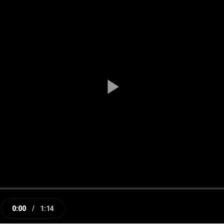
Play
Video
0:00
/
1:14
e
Current
Duration