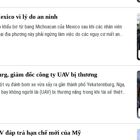
ico vì lý do an ninh
 khẩu bơ từ bang Michoacan của Mexico sau khi các nhân viên
ại địa phương này phải ngừng làm việc do các nguy cơ mất an
urg, giám đốc công ty UAV bị thương
ột vụ đánh bom xe vừa xảy ra gần thành phố Yekaterinburg, Nga,
ay không người lái (UAV) bị thương nặng trong khi tài xế thiệt
o các nhà sản xuất UAV của Nga chỉ trong vòng một tuần qua.
V đáp trả hạn chế mới của Mỹ