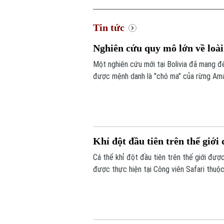
Tin tức
Nghiên cứu quy mô lớn về loài
Một nghiên cứu mới tại Bolivia đã mang đế
được mệnh danh là "chó ma" của rừng Ama
hàng nghìn bức ảnh từ hệ thống bẫy ảnh, 
sống của một trong những loài chó hoang 
Khỉ đột đầu tiên trên thế giớ
Cá thể khỉ đột đầu tiên trên thế giới đư
được thực hiện tại Công viên Safari thuộc
nhiễm trùng đã lan đến một phần hộp sọ c