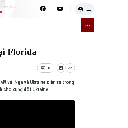
I
E
THỂ THAO
GIẢI TRÍ
ĐÃ PHÁT SÓNG
Bóng đá
Tin tức
i Florida
ỡng
Quần vợt
Sao
sức khỏe
Golf
Điện ảnh
0
Thời trang
Mỹ với Nga và Ukraine diễn ra trong
nh cho xung đột Ukraine.
Âm nhạc