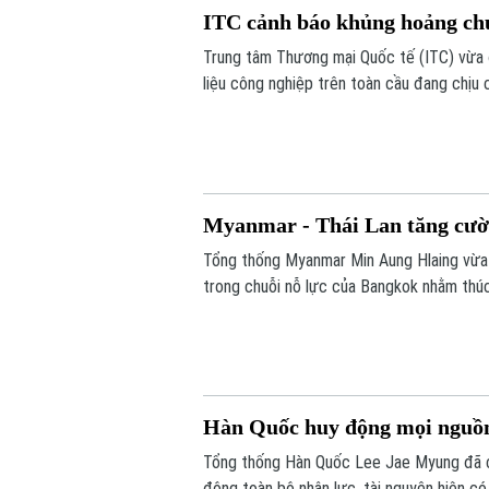
ITC cảnh báo khủng hoảng ch
Trung tâm Thương mại Quốc tế (ITC) vừa 
liệu công nghiệp trên toàn cầu đang chịu 
gián đoạn.
Myanmar - Thái Lan tăng cườn
Tổng thống Myanmar Min Aung Hlaing vừa
trong chuỗi nỗ lực của Bangkok nhằm thúc
Hàn Quốc huy động mọi nguồn
Tổng thống Hàn Quốc Lee Jae Myung đã ch
động toàn bộ nhân lực, tài nguyên hiện có