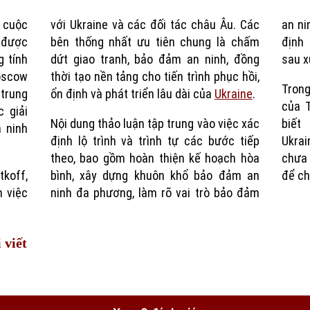
 cuộc
với Ukraine và các đối tác châu Âu. Các
an ni
Time
 được
bên thống nhất ưu tiên chung là chấm
định
g tính
dứt giao tranh, bảo đảm an ninh, đồng
sau x
oscow
thời tạo nền tảng cho tiến trình phục hồi,
Trong
 trung
ổn định và phát triển lâu dài của
Ukraine
.
của T
 giải
Nội dung thảo luận tập trung vào việc xác
biết
 ninh
định lộ trình và trình tự các bước tiếp
Ukrai
theo, bao gồm hoàn thiện kế hoạch hòa
chưa 
tkoff,
bình, xây dựng khuôn khổ bảo đảm an
để ch
 việc
ninh đa phương, làm rõ vai trò bảo đảm
 viết