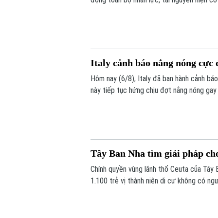
đỉnh tại thủ đô Seoul trong ngày 6/8, với
đã khiến hơn 20 người tử vong.
Italy cảnh báo nắng nóng cực 
Hôm nay (6/8), Italy đã ban hành cảnh bá
này tiếp tục hứng chịu đợt nắng nóng gay
Tây Ban Nha tìm giải pháp cho
Chính quyền vùng lãnh thổ Ceuta của Tây 
1.100 trẻ vị thành niên di cư không có ngư
72.000 người di cư đổ bộ trong một tuần q
quá tải nghiêm trọng.