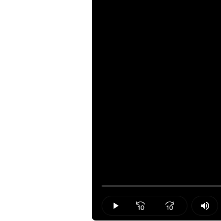
Loaded
:
0.00%
Play
Mut