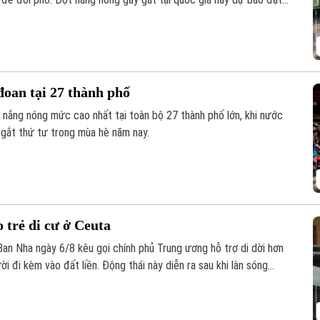
 nhiệt độ có thể lên tới 39 độ C. Thời tiết cực đoan này đến nay
đoan tại 27 thành phố
o nắng nóng mức cao nhất tại toàn bộ 27 thành phố lớn, khi nước
 gắt thứ tư trong mùa hè năm nay.
 trẻ di cư ở Ceuta
Ban Nha ngày 6/8 kêu gọi chính phủ Trung ương hỗ trợ di dời hơn
ời đi kèm vào đất liền. Động thái này diễn ra sau khi làn sóng
ua đã khiến các trung tâm tiếp nhận tại đây rơi vào trạng thái