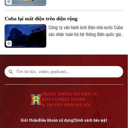
chỉ đang thảo luận với Oman về eo biển
Hormuz, hoàn toàn chưa có kế hoạch đối
Cuba lại mất điện trên diện rộng
thoại trở lại với Washington.
Công ty vận hành lưới điện nhà nước Cuba
xác nhận toàn bộ hệ thống điện quốc gia
đã bị tê liệt vào tối 2/8 (giờ địa phương).
Sự cố khiến khoảng 10 triệu dân trên hòn
đảo chìm trong bóng tối, tiếp tục đẩy
cuộc khủng hoảng năng lượng tại đây vào
tình trạng báo động.
TRANG THÔNG TIN ĐIỆN TỬ
BÁO VÀ PHÁT THANH
& TRUYỀN HÌNH HÀ NỘI
Giới thiệu
Điều khoản sử dụng
Chính sách bảo mật