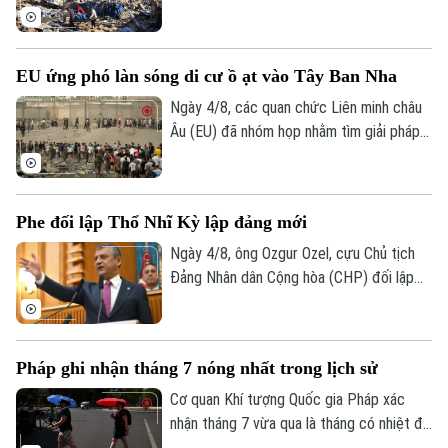
mới cho cộng đồng địa phương.
Dải Gaza gồm Qatar, Ai Cập và Thổ Nhĩ Kỳ
– vừa mạnh mẽ lên án các hành vi vi phạm
thỏa thuận ngừng bắn của Israel tại khu
EU ứng phó làn sóng di cư ồ ạt vào Tây Ban Nha
vực này, đồng thời khẳng định khẳng định
đây là hành động vi phạm nghiêm trọng
Ngày 4/8, các quan chức Liên minh châu
luật pháp quốc tế.
Âu (EU) đã nhóm họp nhằm tìm giải pháp
ứng phó cuộc khủng hoảng di cư tại
Ceuta, vùng lãnh thổ thuộc chủ quyền Tây
Ban Nha ở Bắc Phi.
Phe đối lập Thổ Nhĩ Kỳ lập đảng mới
Ngày 4/8, ông Ozgur Ozel, cựu Chủ tịch
Đảng Nhân dân Cộng hòa (CHP) đối lập
chính tại Thổ Nhĩ Kỳ, đã chủ trì cuộc họp
Quốc hội đầu tiên của "Đảng Mới" – chính
đảng vừa được ông cùng các cộng sự
Pháp ghi nhận tháng 7 nóng nhất trong lịch sử
thành lập sau khi bị tước quyền lực theo
một phán quyết của tòa án.
Cơ quan Khí tượng Quốc gia Pháp xác
nhận tháng 7 vừa qua là tháng có nhiệt độ
cao nhất từng được ghi nhận tại nước này