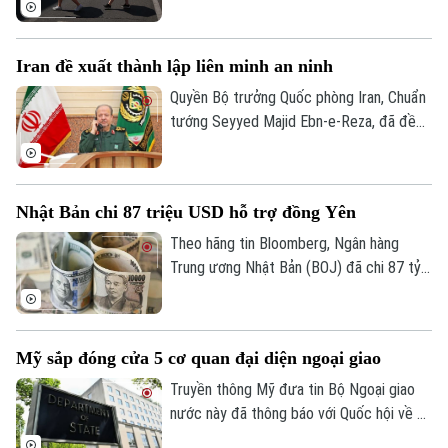
kể từ khi các dữ liệu khí tượng bắt đầu
được lưu trữ vào năm 1900.
Iran đề xuất thành lập liên minh an ninh
Quyền Bộ trưởng Quốc phòng Iran, Chuẩn
tướng Seyyed Majid Ebn-e-Reza, đã đề
xuất thiết lập một cơ chế an ninh chung
giữa các quốc gia Hồi giáo trong khu vực,
cho rằng sự hiện diện của các lực lượng
Nhật Bản chi 87 triệu USD hỗ trợ đồng Yên
bên ngoài khu vực chỉ làm gia tăng bất ổn.
Theo hãng tin Bloomberg, Ngân hàng
Trung ương Nhật Bản (BOJ) đã chi 87 tỷ
USD để ngăn đà lao dốc của đồng yên.
Hoạt động can thiệp diễn ra trong hai
ngày 30 và 31/7, với ước tính BOJ đã chi
Mỹ sắp đóng cửa 5 cơ quan đại diện ngoại giao
khoảng 53 tỷ USD trong ngày 30/7 và 34
tỷ USD trong ngày 31/7.
Truyền thông Mỹ đưa tin Bộ Ngoại giao
nước này đã thông báo với Quốc hội về kế
Liên hệ đường dây nóng (bấm để gọi)
hoạch đóng cửa 5 cơ quan đại diện ngoại
Tòa soạn
Tòa soạn