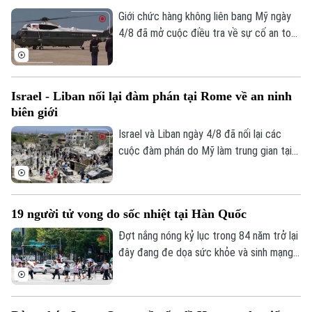
Giới chức hàng không liên bang Mỹ ngày
4/8 đã mở cuộc điều tra về sự cố an toàn
không lưu liên quan đến trực thăng
Marine One chở Tổng thống Donald
Trump.
Israel - Liban nối lại đàm phán tại Rome về an ninh
biên giới
Israel và Liban ngày 4/8 đã nối lại các
cuộc đàm phán do Mỹ làm trung gian tại
thủ đô Rome (Italy), nhằm thúc đẩy các
thỏa thuận an ninh dọc khu vực biên giới
và triển khai khuôn khổ thỏa thuận đạt
19 người tử vong do sốc nhiệt tại Hàn Quốc
được tại Washington vào cuối tháng 6.
Đợt nắng nóng kỷ lục trong 84 năm trở lại
đây đang đe dọa sức khỏe và sinh mạng
của nhiều người Hàn Quốc, với số ca tử
vong đã lên tới 19 người, phần lớn là
người cao tuổi.