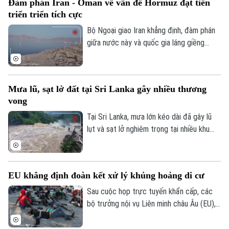
Đàm phán Iran - Oman về vấn đề Hormuz đạt tiến
triển triển tích cực
Bộ Ngoại giao Iran khẳng định, đàm phán
giữa nước này và quốc gia láng giềng
Oman về vấn đề eo biển Hormuz, đang
tiến triển tích cực. Tuy nhiên, các kết quả
thảo luận cụ thể chưa được đề cập.
Mưa lũ, sạt lở đất tại Sri Lanka gây nhiều thương
vong
Tại Sri Lanka, mưa lớn kéo dài đã gây lũ
Theo dõi Hà Nội On
lụt và sạt lở nghiêm trọng tại nhiều khu
vực, khiến ít nhất 5 người thiệt mạng, 3
người bị thương, 2 người mất tích và gần
2.000 người phải sơ tán.
EU khẳng định đoàn kết xử lý khủng hoảng di cư
Sau cuộc họp trực tuyến khẩn cấp, các
bộ trưởng nội vụ Liên minh châu Âu (EU),
ngày 4/8, khẳng định đoàn kết mạnh mẽ
với Tây Ban Nha trước việc làn sóng