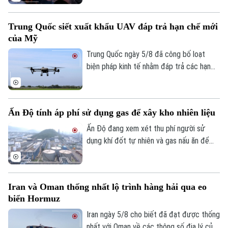
đốc nhà máy sản xuất máy bay không
người lái (UAV) bị thương nặng trong khi
Trung Quốc siết xuất khẩu UAV đáp trả hạn chế mới
tài xế thiệt mạng. Đây là vụ tấn công thứ
của Mỹ
hai nhằm vào các nhà sản xuất UAV của
Nga chỉ trong vòng một tuần qua.
Trung Quốc ngày 5/8 đã công bố loạt
biện pháp kinh tế nhằm đáp trả các hạn
chế mới của Mỹ, trong đó có việc siết
xuất khẩu thiết bị bay không người lái
(UAV) và đưa 6 thực thể của Mỹ vào danh
Ấn Độ tính áp phí sử dụng gas để xây kho nhiên liệu
sách trả đũa.
Ấn Độ đang xem xét thu phí người sử
dụng khí đốt tự nhiên và gas nấu ăn để
huy động nguồn vốn cho kế hoạch xây
dựng kho dự trữ nhiên liệu chiến lược trị
giá 42 tỷ USD.
Iran và Oman thống nhất lộ trình hàng hải qua eo
biển Hormuz
Iran ngày 5/8 cho biết đã đạt được thống
nhất với Oman về các thông số địa lý của