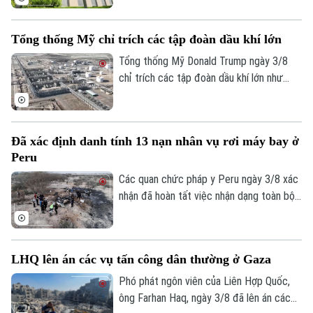
giao ở nước ngoài, thu hẹp đáng kể so với
đề xuất ban đầu.
0865.116.699 (hotline)
0865.116.699
Tổng thống Mỹ chỉ trích các tập đoàn dầu khí lớn
Tổng thống Mỹ Donald Trump ngày 3/8
chỉ trích các tập đoàn dầu khí lớn như
Chevron và Exxon Mobil vì thu lợi nhuận
quá cao, đồng thời kêu gọi ngành năng
lượng góp phần kiềm chế giá nhiên liệu
Đã xác định danh tính 13 nạn nhân vụ rơi máy bay ở
trong bối cảnh căng thẳng với Iran tiếp
Peru
tục đẩy giá dầu thế giới tăng.
Các quan chức pháp y Peru ngày 3/8 xác
nhận đã hoàn tất việc nhận dạng toàn bộ
13 nạn nhân thiệt mạng trong vụ rơi máy
bay du lịch gần khu vực đường kẻ Nazca
nổi tiếng, tạo cơ sở để tiến hành các thủ
LHQ lên án các vụ tấn công dân thường ở Gaza
tục đưa thi thể nạn nhân về nước.
Phó phát ngôn viên của Liên Hợp Quốc,
ông Farhan Haq, ngày 3/8 đã lên án các