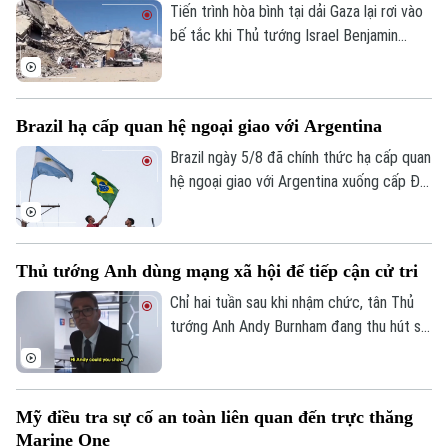
bay và đường băng.
Tiến trình hòa bình tại dải Gaza lại rơi vào
bế tắc khi Thủ tướng Israel Benjamin
Netanyahu vừa đưa ra lập trường cứng
rắn về điều kiện rút quân. Tuyên bố này
được đưa ra ngay sau khi lực lượng
Brazil hạ cấp quan hệ ngoại giao với Argentina
Hamas chấp thuận lộ trình giải giáp vũ khí
do Hội đồng Hòa bình quốc tế đề xuất,
Brazil ngày 5/8 đã chính thức hạ cấp quan
cho thấy sự chia rẽ sâu sắc về trình tự
hệ ngoại giao với Argentina xuống cấp Đại
thực thi thỏa thuận ngừng bắn giữa các
biện lâm thời. Diễn biến này đánh dấu rạn
bên.
nứt nghiêm trọng giữa hai nền kinh tế lớn
nhất Mỹ Latinh. Trong bối cảnh lãnh đạo
Thủ tướng Anh dùng mạng xã hội để tiếp cận cử tri
hai nước chưa từng tổ chức bất kỳ cuộc
gặp song phương nào kể từ khi Tổng
Chỉ hai tuần sau khi nhậm chức, tân Thủ
thống Argentina Javier Milei nhậm chức
tướng Anh Andy Burnham đang thu hút sự
hồi cuối năm 2023.
chú ý trên nhiều nền tảng mạng xã hội với
phong cách giao tiếp gần gũi, trong bối
cảnh các đảng dân túy tại Anh đẩy mạnh
Mỹ điều tra sự cố an toàn liên quan đến trực thăng
gia tăng ảnh hưởng trong không gian trực
Marine One
tuyến.