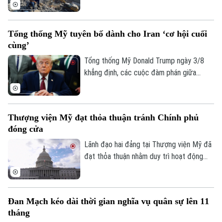
vụ tấn công khiến dân thường thiệt mạng
tại Dải Gaza, đồng thời nhấn mạnh các cơ
sở y tế phải được bảo vệ trong mọi hoàn
Tổng thống Mỹ tuyên bố dành cho Iran ‘cơ hội cuối
cảnh.
cùng’
Tổng thống Mỹ Donald Trump ngày 3/8
khẳng định, các cuộc đàm phán giữa
Washington và Tehran đang diễn ra, đồng
thời cảnh báo đây là “cơ hội cuối cùng” để
Iran đạt được một thỏa thuận nhằm chấm
Thượng viện Mỹ đạt thỏa thuận tránh Chính phủ
dứt xung đột.
đóng cửa
Lãnh đạo hai đảng tại Thượng viện Mỹ đã
đạt thỏa thuận nhằm duy trì hoạt động
của Chính phủ liên bang qua thời điểm
diễn ra cuộc bầu cử giữa nhiệm kỳ năm
2026, qua đó tránh nguy cơ Chính phủ
Đan Mạch kéo dài thời gian nghĩa vụ quân sự lên 11
phải đóng cửa vào đầu tháng 10.
tháng