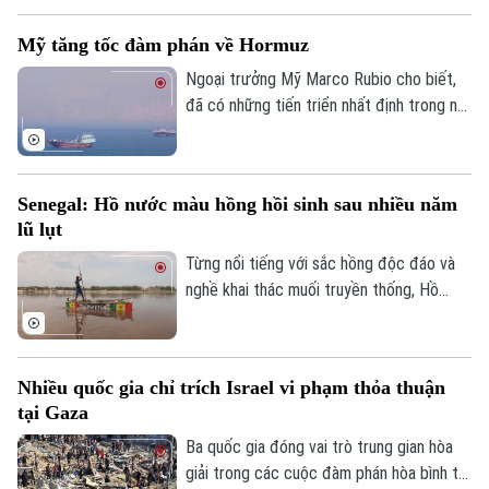
người di cư ồ ạt tràn vào vùng lãnh thổ
Mỹ tăng tốc đàm phán về Hormuz
Ceuta của nước này.
Ngoại trưởng Mỹ Marco Rubio cho biết,
đã có những tiến triển nhất định trong nỗ
lực nhằm bảo đảm tự do hàng hải qua eo
biển Hormuz, song Mỹ và Iran vẫn chưa
đạt được thỏa thuận cuối cùng.
Senegal: Hồ nước màu hồng hồi sinh sau nhiều năm
lũ lụt
Từng nổi tiếng với sắc hồng độc đáo và
nghề khai thác muối truyền thống, Hồ
nước màu hồng Retba ở Senegal đã trải
qua giai đoạn lao đao sau trận lũ lớn năm
2022 khiến hồ mất màu và hàng nghìn
Nhiều quốc gia chỉ trích Israel vi phạm thỏa thuận
người mất kế sinh nhai. Sau nhiều năm nỗ
tại Gaza
lực khôi phục, hồ đã lấy lại màu hồng đặc
trưng, hoạt động khai thác muối và du lịch
Ba quốc gia đóng vai trò trung gian hòa
cũng đang dần hồi sinh, mang lại hy vọng
giải trong các cuộc đàm phán hòa bình tại