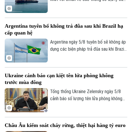
tuyến hàng hải mới qua eo biển Hormuz -
một trong những tuyến vận tải năng lượng
quan trọng nhất thế giới.
Argentina tuyên bố không trả đũa sau khi Brazil hạ
cấp quan hệ
Argentina ngày 5/8 tuyên bố sẽ không áp
dụng các biện pháp trả đũa sau khi Brazil
hạ cấp quan hệ song phương xuống cấp
Đại biện lâm thời. Buenos Aires cho rằng,
đây là quyết định đơn phương của Brasilia
Ukraine cảnh báo cạn kiệt tên lửa phòng không
và khẳng định không muốn làm gia tăng
trước mùa đông
căng thẳng giữa hai nước láng giềng.
Tổng thống Ukraine Zelensky ngày 5/8
cảnh báo số lượng tên lửa phòng không
Chuyên mục
mà các đồng minh cung cấp cho nước này
Thời sự
đã sụt giảm nghiêm trọng, chỉ bằng 1/3
so với năm ngoái. Tuyên bố được đưa ra
Châu Âu kiểm soát cháy rừng, thiệt hại hàng tỷ euro
vào thời điểm Nga đang gia tăng các
Hà Nội
Hà Nội