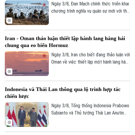
Ngày 3/8, Đan Mạch chính thức triển khai
chương trình nghĩa vụ quân sự mới với thời
gian phục vụ kéo dài lên 11 tháng. Động
thái nằm trong kế hoạch tăng cường năng
lực quốc phòng trước những diễn biến an
Iran - Oman thảo luận thiết lập hành lang hàng hải
ninh tại Bắc Cực và xung đột Nga -
chung qua eo biển Hormuz
Ukraine.
Ngày 3/8, Iran cho biết đang thảo luận với
Oman về việc thiết lập một hành lang hàng
hải chung qua eo biển Hormuz nhằm đáp
ứng lợi ích và các yêu cầu an ninh của cả
hai nước.
Indonesia và Thái Lan thông qua lộ trình hợp tác
chiến lược
Ngày 3/8, Tổng thống Indonesia Prabowo
Subianto và Thủ tướng Thái Lan Anutin
Charnvirakul đã nhất trí thông qua lộ trình
hợp tác chiến lược giai đoạn 2026-2030,
nhằm định hướng hợp tác song phương