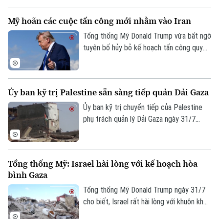
Động thái này diễn ra trong bối cảnh căng
Mỹ hoãn các cuộc tấn công mới nhằm vào Iran
thẳng khu vực vẫn duy trì ở mức cao sau
nhiều tháng giao tranh dữ dội.
Tổng thống Mỹ Donald Trump vừa bất ngờ
tuyên bố hủy bỏ kế hoạch tấn công quy
mô lớn “chưa từng thấy” nhằm vào Iran.
Theo ông chủ Nhà Trắng, quyết định này
được đưa ra sau khi Washington nhận
Ủy ban kỹ trị Palestine sẵn sàng tiếp quản Dải Gaza
được đề nghị từ Tehran và các quốc gia
Trung Đông sau khi các bên đạt được
Ủy ban kỹ trị chuyển tiếp của Palestine
những đồng thuận cơ bản cho một thỏa
phụ trách quản lý Dải Gaza ngày 31/7
thuận hòa bình mới.
tuyên bố sẵn sàng tiếp nhận quyền điều
hành vùng lãnh thổ này, sau khi xuất hiện
thông tin Hamas chấp thuận lộ trình mới
Tổng thống Mỹ: Israel hài lòng với kế hoạch hòa
trong giai đoạn tiếp theo của thỏa thuận
bình Gaza
ngừng bắn.
Tổng thống Mỹ Donald Trump ngày 31/7
cho biết, Israel rất hài lòng với khuôn khổ
hòa bình do Washington thúc đẩy nhằm