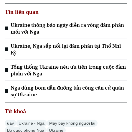
Tin liên quan
Chuyên mục
Ukraine thông báo ngày diễn ra vòng đàm phán
Thời sự
mới với Nga
Hà Nội
Hà Nội
Ukraine, Nga sắp nối lại đàm phán tại Thổ Nhĩ
Kỳ
Chính trị
Nhịp sống Hà Nội
Thế giới
Tổng thống Ukraine nêu ưu tiên trong cuộc đàm
Xã hội
Người Hà Nội
phán với Nga
Tin tức
Kinh tế
An ninh trật tự
Khoảnh khắc Hà Nội
Nga dùng bom dẫn đường tấn công căn cứ quân
Quân sự
Tin tức
Nhà đất
sự Ukraine
Công nghệ
Ẩm thực
Hồ sơ
Cafe sáng
Tin tức
Tàu và Xe
Từ khoá
Người Việt 4 phương
Tài chính Ngân hàng
Đầu tư
uav
Ukraine - Nga
Máy bay không người lái
Ô tô
Giáo dục
Bộ quốc phòng Nga
Ukraine