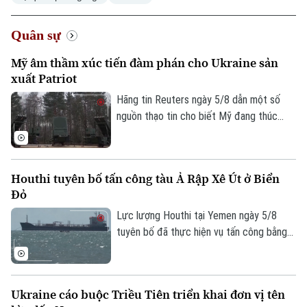
Doanh nghiệp
Căn hộ
Tàu
Tin tức
Văn hóa
Quân sự
Đất đai
Xe máy
Tuyển sinh
Mỹ âm thầm xúc tiến đàm phán cho Ukraine sản
Tin tức
Sức khỏe
Kinh nghiệm
xuất Patriot
Thị trường
Hướng nghiệp
Làng nghề
Hãng tin Reuters ngày 5/8 dẫn một số
Y tế
Thể thao
Đánh giá
nguồn thạo tin cho biết Mỹ đang thúc
Di tích
đẩy đàm phán về khả năng cho phép
Dinh dưỡng
Bóng đá
Giải trí
Ukraine sản xuất tên lửa đánh chặn
Tư vấn sức khỏe
Patriot, trong bối cảnh Kiev đang thiếu
Quần vợt
Houthi tuyên bố tấn công tàu Ả Rập Xê Út ở Biển
Tin tức
hụt loại vũ khí quan trọng này để đối phó
Đã phát sóng
Đỏ
các cuộc tập kích của Nga.
Golf
Sao
Lực lượng Houthi tại Yemen ngày 5/8
tuyên bố đã thực hiện vụ tấn công bằng
Điện ảnh
tên lửa đạn đạo nhằm vào tàu chở dầu
của Ả Rập Xê Út trên Biển Đỏ. Đây là
Thời trang
bước leo thang mới nhất trong chiến dịch
Ukraine cáo buộc Triều Tiên triển khai đơn vị tên
phong tỏa hàng hải mà nhóm này đang
Âm nhạc