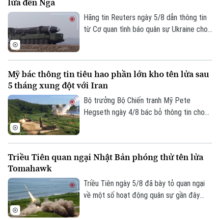
lửa đến Nga
thực thi, gây lo ngại sâu sắc cho cộng
đồng quốc tế.
Hãng tin Reuters ngày 5/8 dẫn thông tin
từ Cơ quan tình báo quân sự Ukraine cho
biết một đơn vị tên lửa của Triều Tiên có
thể đã được triển khai tới miền tây nước
Nga, với khả năng được trang bị hàng
Mỹ bác thông tin tiêu hao phần lớn kho tên lửa sau
trăm tên lửa đạn đạo nhằm hỗ trợ các
5 tháng xung đột với Iran
hoạt động quân sự của Moscow tại
Ukraine. Nga và Triều Tiên hiện chưa đưa
Bộ trưởng Bộ Chiến tranh Mỹ Pete
ra bình luận về thông tin này.
Hegseth ngày 4/8 bác bỏ thông tin cho
rằng quân đội nước này đã tiêu hao phần
lớn kho tên lửa sau 5 tháng xung đột với
Iran, khẳng định Washington vẫn duy trì
Triều Tiên quan ngại Nhật Bản phóng thử tên lửa
đầy đủ năng lực quân sự.
Tomahawk
Triều Tiên ngày 5/8 đã bày tỏ quan ngại
về một số hoạt động quân sự gần đây
của Nhật Bản, trong đó có vụ phóng thử
tên lửa hành trình Tomahawk từ tàu khu