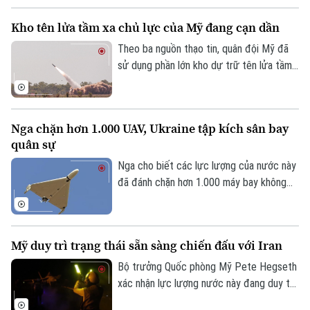
Theo dõi Hà Nội On
trục Aegis Chokai.
Kho tên lửa tầm xa chủ lực của Mỹ đang cạn dần
Theo ba nguồn thạo tin, quân đội Mỹ đã
sử dụng phần lớn kho dự trữ tên lửa tầm
xa có độ chính xác cao trong suốt 5
tháng xung đột với Iran, làm dấy lên lo
ngại về khả năng sẵn sàng chiến đấu của
Nga chặn hơn 1.000 UAV, Ukraine tập kích sân bay
lực lượng này trước các cuộc xung đột
quân sự
trong tương lai.
Nga cho biết các lực lượng của nước này
đã đánh chặn hơn 1.000 máy bay không
người lái từ phía Ukraine ngày 2/8, trong
khi Ukraine tuyên bố đã tấn công một sân
bay quân sự của Nga.
Mỹ duy trì trạng thái sẵn sàng chiến đấu với Iran
Bộ trưởng Quốc phòng Mỹ Pete Hegseth
xác nhận lực lượng nước này đang duy trì
mức độ sẵn sàng chưa từng thấy kể từ