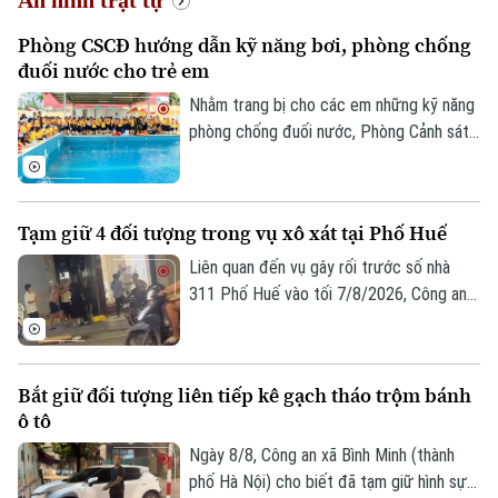
An ninh trật tự
Phòng CSCĐ hướng dẫn kỹ năng bơi, phòng chống
đuối nước cho trẻ em
Nhằm trang bị cho các em những kỹ năng
phòng chống đuối nước, Phòng Cảnh sát
cơ động - Công an TP Hà Nội đã tổ chức
một chương trình tuyên truyền đặc biệt.
Hoạt động này không chỉ thiết thực bảo
Tạm giữ 4 đối tượng trong vụ xô xát tại Phố Huế
vệ sự an toàn của trẻ nhỏ mà còn là minh
chứng sinh động cho phong trào thi đua
Liên quan đến vụ gây rối trước số nhà
"Ba nhất", đặc biệt là tinh thần "gần dân
311 Phố Huế vào tối 7/8/2026, Công an
nhất" của lực lượng Công an Thủ đô.
phường Hai Bà Trưng, Hà Nội đã tạm giữ
4 đối tượng để xử lý theo quy định pháp
luật.
Bắt giữ đối tượng liên tiếp kê gạch tháo trộm bánh
ô tô
Ngày 8/8, Công an xã Bình Minh (thành
phố Hà Nội) cho biết đã tạm giữ hình sự