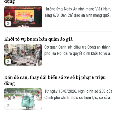
động
buôn bán hàng giả là thuốc chữa bệnh"
theo khoản 1, Điều 194 Bộ luật Hình sự.
Hưởng ứng Ngày An ninh mạng Việt Nam,
sáng 6/8, Ban Chỉ đạo an ninh mạng quốc
gia tổ chức Phiên họp thường kỳ theo
hình thức trực tiếp kết hợp trực tuyến
đến điểm cầu 34 tỉnh, thành phố.
Khởi tố vụ buôn bán quần áo giả
Cơ quan Cảnh sát điều tra Công an thành
phố Hà Nội đã ra quyết định khởi tố vụ án,
khởi tố bị can đối với Đinh Công Thắng
(SN 2004, trú phường Từ Sơn, tỉnh Bắc
Ninh) về tội "Xâm phạm quyền sở hữu
Dán đề can, thay đổi biển số xe sẽ bị phạt 6 triệu
công nghiệp".
đồng
Từ ngày 15/8/2026, Nghị định số 238 của
Chính phủ chính thức có hiệu lực, sẽ sửa
đổi, bổ sung một số điều về quy định xử
phạt vi phạm hành chính về trật tự, an
toàn giao thông trong lĩnh vực giao thông