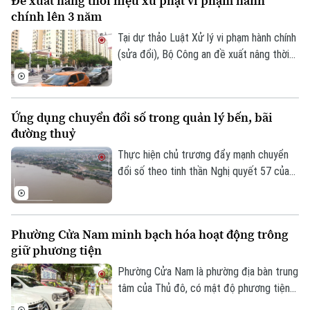
Đề xuất nâng thời hiệu xử phạt vi phạm hành
chính lên 3 năm
Tại dự thảo Luật Xử lý vi phạm hành chính
(sửa đổi), Bộ Công an đề xuất nâng thời
hiệu xử phạt vi phạm hành chính lên 3 năm
nhằm ngăn chặn chủ phương tiện vi phạm
giao thông lợi dụng kẽ hở để né “phạt
Ứng dụng chuyển đổi số trong quản lý bến, bãi
nguội” khi đăng kiểm.
đường thuỷ
Thực hiện chủ trương đẩy mạnh chuyển
đổi số theo tinh thần Nghị quyết 57 của
Trung ương, lực lượng Cảnh sát đường
thủy - Công an Thành phố Hà Nội đã hoàn
thành việc số hóa toàn bộ bến thủy nội
Phường Cửa Nam minh bạch hóa hoạt động trông
địa, bến bãi tập kết vật liệu xây dựng trên
giữ phương tiện
tuyến quản lý.
Phường Cửa Nam là phường địa bàn trung
tâm của Thủ đô, có mật độ phương tiện
lớn với nhiều bệnh viện, trường học, cơ