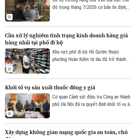
đô trong tháng 7/2026 cơ bản ổn định,
tuy nhiên tình trạng kinh doanh hàng giả,
hàng lậu và gian lận thương mại vẫn tiềm
ẩn nhiều diễn biến phức tạp. Lực lượng
Cần xử lý nghiêm tình trạng kinh doanh hàng giả
Quản lý thị trường Hà Nội đang tiếp tục
hàng nhái tại phố đi bộ
siết chặt kiểm soát, đặc biệt là trên môi
trường thương mại điện tử.
Khu vực phố đi bộ Hồ Gươm thuộc
phường Hoàn Kiếm từ lâu đã trở thành
điểm đến văn hóa, du lịch hấp dẫn. Thế
nhưng, đằng sau sự sầm uất ấy lại là một
thực trạng đáng ngại: hàng giả, hàng nhái
Khởi tố vụ sản xuất thuốc đông y giả
được bày bán công khai với giá siêu rẻ.
Đáng nói hơn, dù lực lượng chức năng đã
Cơ quan Cảnh sát điều tra Công an thành
kiểm tra nhưng đều khó xử lý bởi những
phố Hà Nội đã ra quyết định khởi tố vụ án,
chiêu trò đối phó tinh vi.
khởi tố bị can đối với Hà Quang Phước
(SN 1952, trú phường Dương Nội, Hà Nội)
và Bùi Thị Tiết (SN 1988, trú xã Dũng
Xây dựng không gian mạng quốc gia an toàn, chủ
Tiến, tỉnh Phú Thọ) về hành vi "Sản xuất,