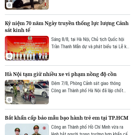
đối tượng Trịnh Duy Linh (sinh năm 1994,
trú tại Hà Nội) để điều tra, làm rõ về hành
vi "Trộm cắp tài sản". Đây là đối tượng đã
Kỷ niệm 70 năm Ngày truyền thống lực lượng Cảnh
thực hiện liên tiếp các vụ tháo bánh ô tô
sát kinh tế
tại các khu đô thị.
Sáng 8/8, tại Hà Nội, Chủ tịch Quốc hội
Trần Thanh Mẫn dự và phát biểu tại Lễ kỷ
niệm 70 năm Ngày truyền thống lực lượng
Cảnh sát kinh tế (10/8/1956 -
10/8/2026) và đón nhận Huân chương Hồ
Hà Nội tạm giữ nhiều xe vi phạm nồng độ cồn
Chí Minh. Cùng dự buổi lễ có Ủy viên Bộ
Chính trị, Thường trực Ban Bí thư Trần
Đêm 7/8, Phòng Cảnh sát giao thông
Cẩm Tú.
Công an Thành phố Hà Nội đã lập chốt
tuần tra, phát hiện và xử lý nhiều trường
hợp vi phạm nồng độ cồn, trong đó có
trường hợp vi phạm vượt mức kịch khung.
Bắt khẩn cấp bảo mẫu bạo hành trẻ em tại TP.HCM
Chuyên mục
Công an Thành phố Hồ Chí Minh vừa ra
Thời sự
lệnh bắt người trong trường hợp khẩn cấp