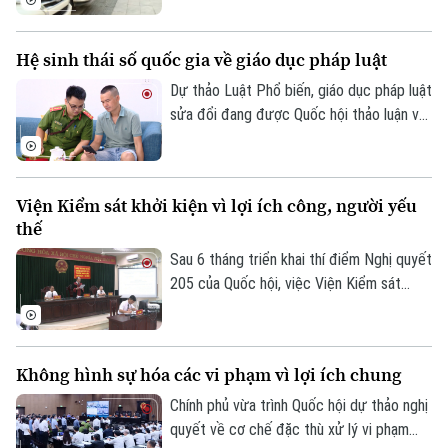
quan, trung tâm dịch vụ khiến nhu cầu gửi
xe tăng cao. Thời gian qua, phường Cửa
Hệ sinh thái số quốc gia về giáo dục pháp luật
Nam đã triển khai đồng bộ nhiều giải pháp
nhằm quản lý chặt chẽ các điểm trông giữ
Dự thảo Luật Phổ biến, giáo dục pháp luật
Liên hệ đường dây nóng (bấm để gọi)
phương tiện, góp phần lập lại trật tự đô
sửa đổi đang được Quốc hội thảo luận với
Tòa soạn
Tòa soạn
thị và tạo thuận lợi cho người dân.
định hướng chuyển tư duy từ quản lý sang
0865.116.699 (hotline)
0865.116.699
phục vụ, lấy người dân làm trung tâm.
Điểm nhấn quan trọng nhất là yêu cầu xây
Viện Kiểm sát khởi kiện vì lợi ích công, người yếu
dựng hệ sinh thái số quốc gia, tích hợp trí
thế
tuệ nhân tạo để hỗ trợ cộng đồng tra cứu
thông tin liên tục.
Sau 6 tháng triển khai thí điểm Nghị quyết
205 của Quốc hội, việc Viện Kiểm sát
nhân dân trực tiếp khởi kiện các vụ án dân
sự đang tạo ra những bước ngoặt pháp lý
quan trọng. Không chỉ dừng lại ở chức
Không hình sự hóa các vi phạm vì lợi ích chung
năng thực hành quyền công tố, Viện Kiểm
sát đã trở thành "lá chắn" trực tiếp bảo
Chính phủ vừa trình Quốc hội dự thảo nghị
vệ lợi ích của Nhà nước, cộng đồng và
quyết về cơ chế đặc thù xử lý vi phạm