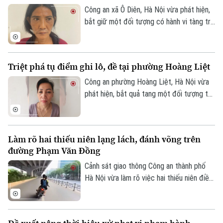
cho người dân.
Công an xã Ô Diên, Hà Nội vừa phát hiện,
bắt giữ một đối tượng có hành vi tàng trữ
trái phép chất ma túy. Đối tượng là
Nguyễn Văn Dũng, sinh năm 1979, bị phát
hiện đang tang trữ 0,441 gam heroin tại
Triệt phá tụ điểm ghi lô, đề tại phường Hoàng Liệt
khu vực ngã ba đường Thượng Hội - Tân
Lập.
Công an phường Hoàng Liệt, Hà Nội vừa
phát hiện, bắt quả tang một đối tượng tổ
chức đánh bạc dưới hình thức ghi số lô,
đề.
Làm rõ hai thiếu niên lạng lách, đánh võng trên
đường Phạm Văn Đồng
Cảnh sát giao thông Công an thành phố
Hà Nội vừa làm rõ việc hai thiếu niên điều
khiển xe máy lạng lách, đánh võng trên
đường Phạm Văn Đồng, gây nguy hiểm
cho người tham gia giao thông.