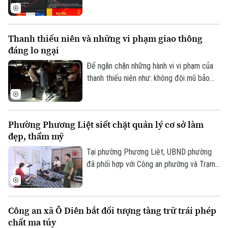
trạng các đối tượng lợi dụng thương hiệu
SJC để lập fanpage giả mạo, mời chào
giao dịch vàng và thu thập thông tin cá
Thanh thiếu niên và những vi phạm giao thông
nhân nhằm lừa đảo khách hàng.
đáng lo ngại
Để ngăn chặn những hành vi vi phạm của
thanh thiếu niên như: không đội mũ bảo
hiểm, vượt đèn đỏ, đến những hành vi
nguy hiểm như lạng lách, đánh võng, bốc
đầu xe..., lực lượng Cảnh sát giao thông
Phường Phương Liệt siết chặt quản lý cơ sở làm
Hà Nội đang tăng cường tuần tra, kiểm
đẹp, thẩm mỹ
soát và xử lý nghiêm các trường hợp vi
phạm.
Tại phường Phương Liệt, UBND phường
đã phối hợp với Công an phường và Trạm
Y tế thành lập đoàn kiểm tra liên ngành,
tiến hành kiểm tra đột xuất nhiều cơ sở
spa, chăm sóc da và thẩm mỹ trên địa
Công an xã Ô Diên bắt đối tượng tàng trữ trái phép
bàn nhằm kịp thời phát hiện, chấn chỉnh
chất ma túy
các vi phạm, bảo đảm quyền lợi và an toàn