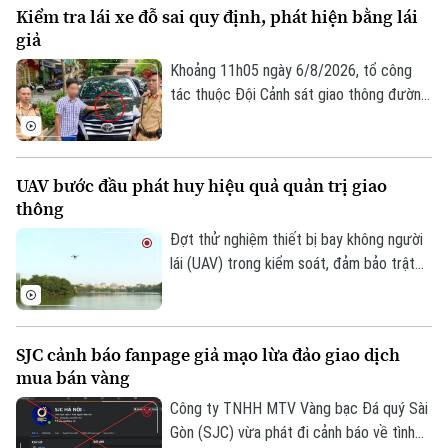
Kiểm tra lái xe đỗ sai quy định, phát hiện bằng lái
đường bộ như: trừ điểm, phục hồi điểm
giả
giấy phép lái xe. Trong đó, đáng chú ý là
hành vi dán đề can, thay đổi biển số xe sẽ
Khoảng 11h05 ngày 6/8/2026, tổ công
bị phạt 6 triệu đồng.
tác thuộc Đội Cảnh sát giao thông đường
bộ số 1 Phòng Cảnh sát giao thông (Công
an thành phố Hà Nội) làm nhiệm vụ trên
phố Hai Bà Trưng đã phát hiện ô tô nhãn
UAV bước đầu phát huy hiệu quả quản trị giao
hiệu Toyota Fortuner, biển kiểm soát 17A-
thông
080.51 đỗ xe tại vị trí có biển cấm đỗ và
tiến hành kiểm tra theo quy định.
Đợt thử nghiệm thiết bị bay không người
lái (UAV) trong kiểm soát, đảm bảo trật
tự ATGT không chỉ là một phép thử công
nghệ mà là bước chuyển dịch chiến lược
Theo dõi Hà Nội On
của Công an TP Hà Nội trong quản trị
SJC cảnh báo fanpage giả mạo lừa đảo giao dịch
không gian tầm thấp, quyết tâm xóa bỏ
mua bán vàng
các "điểm mù" an toàn giao thông và trật
tự đô thị.
Công ty TNHH MTV Vàng bạc Đá quý Sài
Gòn (SJC) vừa phát đi cảnh báo về tình