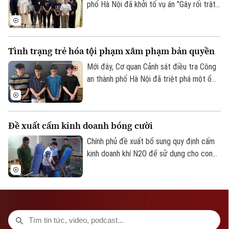
phố Hà Nội đã khởi tố vụ án "Gây rối trật
tự công cộng" để điều tra vụ hỗn chiến
xảy ra tại nhà hàng Quán Nhỏ trên phố
Vĩnh Tuy, khiến một người bị thương.
Tình trạng trẻ hóa tội phạm xâm phạm bản quyền
Mới đây, Cơ quan Cảnh sát điều tra Công
an thành phố Hà Nội đã triệt phá một ổ
nhóm xâm phạm quyền tác giả, quyền liên
quan. Đáng chú ý, các đối tượng vi phạm
đều còn rất trẻ nhưng đã thực hiện
Đề xuất cấm kinh doanh bóng cười
những hành vi vô cùng tinh vi, gây thiệt hại
đến hàng chục tỷ đồng cho các chủ sở
Chính phủ đề xuất bổ sung quy định cấm
hữu bản quyền trong và ngoài nước.
kinh doanh khí N2O để sử dụng cho con
người qua đường hô hấp ngoài các mục
đích y tế, công nghệ thực phẩm, kiểm
nghiệm và nghiên cứu khoa học nhằm hạn
chế tình trạng lạm dụng, bảo vệ sức khỏe
cộng đồng.