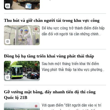
bánh, nối những nhịp đầu tiên của một
ngày mới. Và phía sau mỗi chuyến tàu ấy là
những người lái tàu làm việc trong một
Thu hút và giữ chân người tài trong khu vực công
không gian rất đặc biệt - nơi mỗi thao tác
đều đòi hỏi sự chính xác, mỗi hành trình
Để khu vực công trở thành điểm đến hấp
cần sự tập trung cao độ và công nghệ
dẫn đối với người tài cần những chính
luôn hiện diện trong từng khoảnh khắc.
sách mang tính đột phá, hướng tới xây
dựng một hệ sinh thái thu hút, trọng dụng
và giữ chân nhân tài một cách thực chất,
Đồng bộ hạ tầng triển khai vùng phát thải thấp
tạo động lực nâng cao chất lượng nguồn
nhân lực và hiệu quả hoạt động của bộ
Sau hơn một tháng triển khai thí điểm
máy nhà nước.
Vùng phát thải thấp tại khu vực phường
Hoàn Kiếm, thành phố Hà Nội đang tiếp
tục hoàn thiện đồng bộ hạ tầng, cơ chế
chính sách và các giải pháp hỗ trợ, nhằm
Gỡ vướng mặt bằng, đẩy nhanh tiến độ thi công
từng bước hướng tới kiểm soát ô nhiễm
Quốc lộ 21B
không khí và thúc đẩy giao thông xanh.
Với quan điểm "đặt người dân vào vị trí