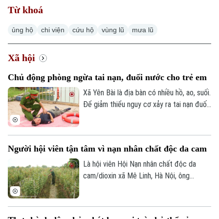
Từ khoá
ủng hộ
chi viện
cứu hộ
vùng lũ
mưa lũ
Xã hội
Chuyên mục
Chủ động phòng ngừa tai nạn, đuối nước cho trẻ em
Thời sự
Xã Yên Bài là địa bàn có nhiều hồ, ao, suối.
Để giảm thiểu nguy cơ xảy ra tai nạn đuối
Hà Nội
Hà Nội
nước, chính quyền địa phương đã phối
hợp với Công an thành phố Hà Nội đẩy
Chính trị
Nhịp sống Hà Nội
Thế giới
mạnh công tác tuyên truyền và tăng
Người hội viên tận tâm vì nạn nhân chất độc da cam
cường các biện pháp đảm bảo an toàn
Xã hội
Người Hà Nội
trong mùa nắng nóng khi nhu cầu vui chơi
Là hội viên Hội Nạn nhân chất độc da
Tin tức
Kinh tế
của người dân, nhất là trẻ em tăng cao.
cam/dioxin xã Mê Linh, Hà Nội, ông
An ninh trật tự
Khoảnh khắc Hà Nội
Quân sự
Nguyễn Văn Chinh luôn tích cực hưởng
Tin tức
Nhà đất
Công nghệ
ứng các phong trào, hoạt động của Hội,
Ẩm thực
Hồ sơ
đồng thời chú trọng phát triển kinh tế gia
Cafe sáng