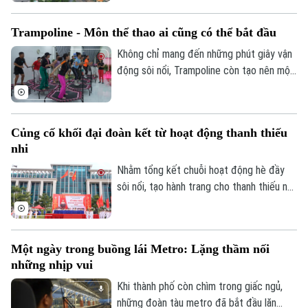
đang được đẩy nhanh tiến độ, với mục
Tòa soạn
Tòa soạn
tiêu thông xe kỹ thuật trước Tết Nguyên
Trampoline - Môn thể thao ai cũng có thể bắt đầu
đán Đinh Mùi 2027.
0865.116.699 (hotline)
0865.116.699
Không chỉ mang đến những phút giây vận
động sôi nổi, Trampoline còn tạo nên một
không gian kết nối. Bên cạnh đó, mỗi cú
bật nhảy không chỉ giúp cơ thể linh hoạt
hơn mà còn mang đến cảm giác thư giãn,
Củng cố khối đại đoàn kết từ hoạt động thanh thiếu
tích cực sau những bộn bề của cuộc
nhi
sống, đồng thời rất hiệu quả trong việc
cải thiện vấn đề về cơ, xương, khớp.
Nhằm tổng kết chuỗi hoạt động hè đầy
sôi nổi, tạo hành trang cho thanh thiếu nhi
sẵn sàng bước vào năm học mới, xã Đông
Anh đã tổ chức Hội trại hè 2026 với sự
tham gia của 3000 thiếu nhi từ 36 thôn
Một ngày trong buồng lái Metro: Lặng thầm nối
trên địa bàn.
những nhịp vui
Khi thành phố còn chìm trong giấc ngủ,
những đoàn tàu metro đã bắt đầu lăn