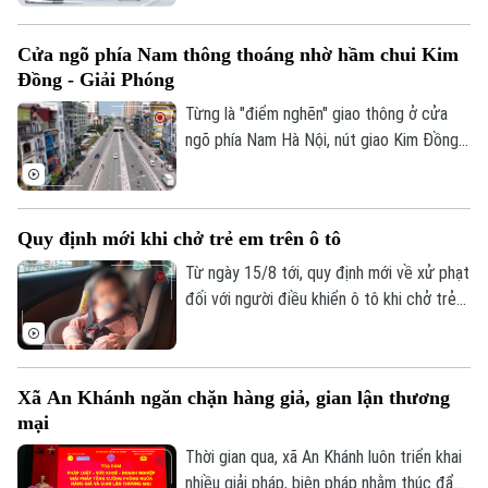
diện nhằm ứng phó sạt lở và đáp ứng mục
tiêu có ít nhất 5.000 km đường cao tốc
Cửa ngõ phía Nam thông thoáng nhờ hầm chui Kim
vào năm 2030, hướng tới 9.000km vào
Đồng - Giải Phóng
năm 2045.
Từng là "điểm nghẽn" giao thông ở cửa
ngõ phía Nam Hà Nội, nút giao Kim Đồng -
Giải Phóng nay đã có diện mạo mới sau
khi hầm chui được đưa vào sử dụng. Công
trình không chỉ góp phần giảm ùn tắc, rút
Quy định mới khi chở trẻ em trên ô tô
ngắn thời gian di chuyển mà còn tạo động
lực hoàn thiện hạ tầng giao thông, đáp
Từ ngày 15/8 tới, quy định mới về xử phạt
ứng nhu cầu đi lại ngày càng tăng của
đối với người điều khiển ô tô khi chở trẻ
người dân.
em sẽ chính thức được áp dụng. Đáng
chú ý, hành vi không sử dụng thiết bị an
toàn phù hợp cho trẻ em bị phạt cảnh
Xã An Khánh ngăn chặn hàng giả, gian lận thương
cáo; để trẻ ngồi cùng hàng ghế với người
mại
lái có thể bị phạt tới 1 triệu đồng.
Thời gian qua, xã An Khánh luôn triển khai
nhiều giải pháp, biện pháp nhằm thúc đẩy