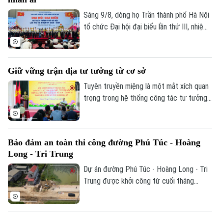
nghỉ liên tục.
Sáng 9/8, dòng họ Trần thành phố Hà Nội
tổ chức Đại hội đại biểu lần thứ III, nhiệm
kỳ 2026-2031. Trong 5 năm qua, họ Trần
thành phố Hà Nội từng bước củng cố tổ
chức, mở rộng hoạt động ở cơ sở, phát
Giữ vững trận địa tư tưởng từ cơ sở
huy truyền thống hiếu học, nghĩa tình dòng
tộc để cùng chung sức xây dựng Thủ đô
Tuyên truyền miệng là một mắt xích quan
và đất nước.
trọng trong hệ thống công tác tư tưởng
của Đảng. Tại Thủ đô Hà Nội, để nâng cao
hiệu quả công tác này, các cấp ủy, tổ
chức Đảng luôn chú trọng cung cấp
Bảo đảm an toàn thi công đường Phú Túc - Hoàng
nguồn thông tin chính thống, kịp thời tới
Long - Tri Trung
đảng viên và nhân dân, bên cạnh đó, vai
trò của đội ngũ báo cáo viên, tuyên
Dự án đường Phú Túc - Hoàng Long - Tri
truyền viên có ý nghĩa quan trọng.
Trung được khởi công từ cuối tháng
11/2025, là tuyến đường huyết mạch, kết
nối nhiều khu dân cư trên địa bàn xã
Phượng Dực. Hiện các đơn vị đang tích