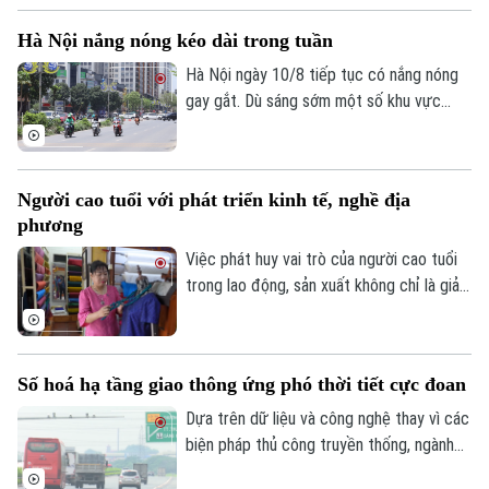
trên phiên live đã được bán hết.
Thời trang
Hà Nội nắng nóng kéo dài trong tuần
Hà Nội ngày 10/8 tiếp tục có nắng nóng
Âm nhạc
gay gắt. Dù sáng sớm một số khu vực
ngoại thành có mưa nhỏ rải rác với nhiệt
độ 28-29 độ C, nhưng sau giờ cao điểm,
mây giảm nhanh, nắng gắt khiến nhiệt độ
Người cao tuổi với phát triển kinh tế, nghề địa
tăng cao.
phương
Việc phát huy vai trò của người cao tuổi
trong lao động, sản xuất không chỉ là giải
pháp thích ứng với xu hướng già hóa dân
số mà còn góp phần khai thác hiệu quả
nguồn nhân lực chất lượng, xây dựng nền
Số hoá hạ tầng giao thông ứng phó thời tiết cực đoan
kinh tế phát triển bao trùm và bền vững.
Dựa trên dữ liệu và công nghệ thay vì các
biện pháp thủ công truyền thống, ngành
đường bộ chuyển sang quản lý số toàn