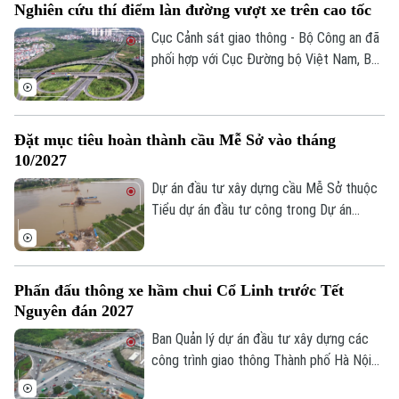
Nghiên cứu thí điểm làn đường vượt xe trên cao tốc
cực tập trung thi công để sớm hoàn
thành dự án, trong đó đặc biệt quan tâm
Cục Cảnh sát giao thông - Bộ Công an đã
đến công tác bảo đảm an toàn giao thông
phối hợp với Cục Đường bộ Việt Nam, Bộ
và vệ sinh môi trường trong quá trình
Xây dựng nghiên cứu nhiều giải pháp tổ
thực hiện.
chức giao thông với tư duy mới. Một
trong số những giải pháp đó là nghiên cứu
Đặt mục tiêu hoàn thành cầu Mễ Sở vào tháng
bố trí làn đường ngoài cùng bên trái, sát
10/2027
dải phân cách giữa trên đường cao tốc
làm làn đường dành riêng để vượt xe.
Dự án đầu tư xây dựng cầu Mễ Sở thuộc
Tiểu dự án đầu tư công trong Dự án
thành phần 3 thuộc Dự án đường Vành đai
4 - Vùng Thủ đô Hà Nội được đặt mục
tiêu hoàn thành vào tháng 10/2027.
Phấn đấu thông xe hầm chui Cổ Linh trước Tết
Nguyên đán 2027
Ban Quản lý dự án đầu tư xây dựng các
công trình giao thông Thành phố Hà Nội
cho biết, công trường hầm chui Cổ Linh
Liên hệ đường dây nóng (bấm để gọi)