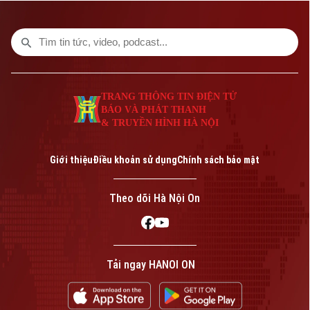
và các văn bản triển khai thi hành Luật
cho cán bộ và người khuyết tật trên địa
bàn.
TRANG THÔNG TIN ĐIỆN TỬ
BÁO VÀ PHÁT THANH
& TRUYỀN HÌNH HÀ NỘI
Giới thiệu
Điều khoản sử dụng
Chính sách bảo mật
Theo dõi Hà Nội On
Tải ngay HANOI ON