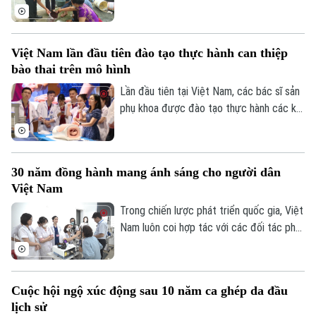
ra chiều 7/8 tại Hà Nội.
việc học sinh, sinh viên trở lại Thủ đô
Làng nghề
Y tế
Thể thao
chuẩn bị năm học mới khiến nguy cơ dịch
Đánh giá
Di tích
bệnh gia tăng nếu mỗi gia đình và cộng
Dinh dưỡng
Việt Nam lần đầu tiên đào tạo thực hành can thiệp
Bóng đá
đồng không chủ động thực hiện các biện
Giải trí
bào thai trên mô hình
pháp phòng, chống.
Tư vấn sức khỏe
Quần vợt
Lần đầu tiên tại Việt Nam, các bác sĩ sản
Tin tức
Đã phát sóng
phụ khoa được đào tạo thực hành các kỹ
Golf
thuật can thiệp bào thai trên hệ thống mô
Sao
hình mô phỏng hiện đại dưới sự hướng dẫn
trực tiếp của các chuyên gia hàng đầu
Điện ảnh
30 năm đồng hành mang ánh sáng cho người dân
thế giới. Hoạt động diễn ra trong khuôn
Việt Nam
Thời trang
khổ Hội thảo Quốc tế về Y học bào thai
2026.
Trong chiến lược phát triển quốc gia, Việt
Âm nhạc
Nam luôn coi hợp tác với các đối tác phát
triển là một nguồn lực quan trọng để nâng
cao chất lượng dịch vụ y tế và bảo đảm
mọi người dân được tiếp cận chăm sóc
Cuộc hội ngộ xúc động sau 10 năm ca ghép da đầu
sức khỏe công bằng, bền vững. Trong lĩnh
lịch sử
vực chăm sóc mắt và phòng chống mù