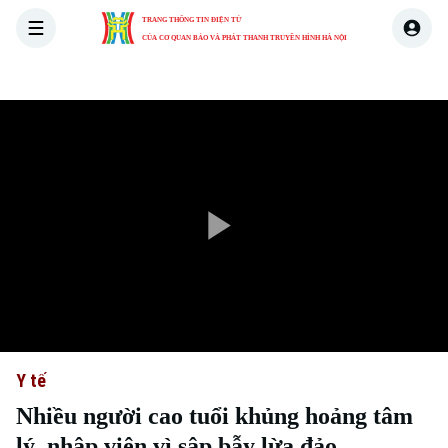
TRANG THÔNG TIN ĐIỆN TỬ
CỦA CƠ QUAN BÁO VÀ PHÁT THANH TRUYỀN HÌNH HÀ NỘI
THỜI SỰ
HÀ NỘI
THẾ GIỚI
KINH TẾ
NHÀ ĐẤT
Play
Video
Y tế
Nhiều người cao tuổi khủng hoảng tâm
lý, nhập viện vì sập bẫy lừa đảo