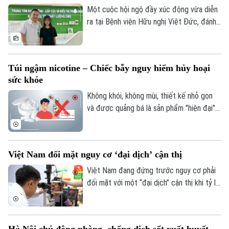
lòa, Orbis - tổ chức phi chính phủ quốc tế
Một cuộc hội ngộ đầy xúc động vừa diễn
- đã đồng hành với ngành mắt Việt Nam
ra tại Bệnh viện Hữu nghị Việt Đức, đánh
suốt 30 năm.
dấu mốc 10 năm sau ca vi phẫu ghép da
đầu lịch sử cho một bệnh nhi mới 2 tuổi.
Túi ngậm nicotine – Chiếc bẫy nguy hiểm hủy hoại
sức khỏe
Không khói, không mùi, thiết kế nhỏ gọn
và được quảng bá là sản phẩm "hiện đại",
túi ngậm nicotine đang xuất hiện ngày
càng nhiều trên thị trường. Tuy nhiên,
Theo dõi Hà Nội On
đằng sau vẻ ngoài tưởng như vô hại ấy là
Việt Nam đối mặt nguy cơ ‘đại dịch’ cận thị
những cảnh báo về nguy cơ gây nghiện
cực mạnh, những hệ lụy với sức khỏe và
Việt Nam đang đứng trước nguy cơ phải
thách thức mới đối với công tác quản lý.
đối mặt với một “đại dịch” cận thị khi tỷ lệ
trẻ em và thanh thiếu niên mắc tật khúc
xạ ngày càng gia tăng. Đây là cảnh báo
được các chuyên gia đưa ra tại hội thảo