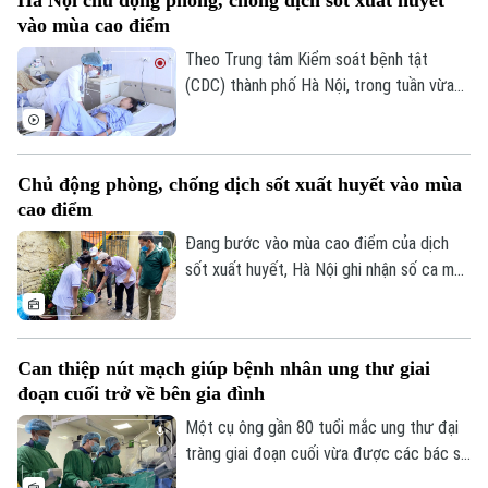
Hà Nội chủ động phòng, chống dịch sốt xuất huyết
“Giải pháp nâng cao thị lực trong thời đại
vào mùa cao điểm
số” được báo Nhân dân tổ chức.
Theo Trung tâm Kiểm soát bệnh tật
(CDC) thành phố Hà Nội, trong tuần vừa
qua, số ca mắc sốt xuất huyết trên địa
bàn tăng nhanh do thời tiết mưa nhiều, độ
ẩm cao tạo điều kiện thuận lợi cho muỗi
Chủ động phòng, chống dịch sốt xuất huyết vào mùa
truyền bệnh phát triển.
cao điểm
Đang bước vào mùa cao điểm của dịch
sốt xuất huyết, Hà Nội ghi nhận số ca mắc
có xu hướng gia tăng qua từng tuần.
Trước diễn biến này, cùng với sự vào cuộc
của ngành y tế, việc chủ động phòng bệnh
Can thiệp nút mạch giúp bệnh nhân ung thư giai
ngay từ mỗi gia đình, mỗi khu dân cư
đoạn cuối trở về bên gia đình
được xem là giải pháp quan trọng để ngăn
chặn dịch lây lan.
Một cụ ông gần 80 tuổi mắc ung thư đại
tràng giai đoạn cuối vừa được các bác sĩ
Bệnh viện Thanh Nhàn can thiệp nút mạch