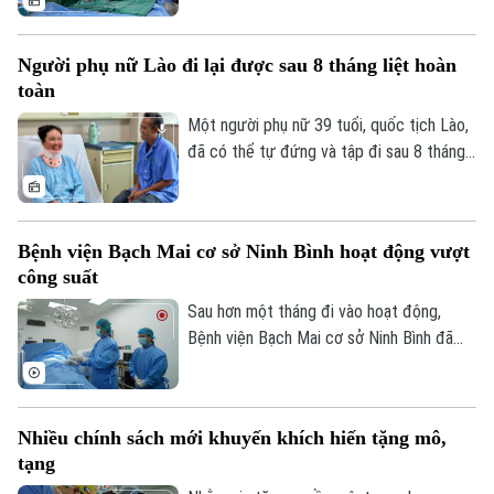
cầm máu thành công, giúp kiểm soát biến
Liên hệ đường dây nóng (bấm để gọi)
chứng nguy kịch và trở về nhà trong
Tòa soạn
Tòa soạn
Người phụ nữ Lào đi lại được sau 8 tháng liệt hoàn
những ngày cuối đời.
toàn
0865.116.699 (hotline)
0865.116.699
Một người phụ nữ 39 tuổi, quốc tịch Lào,
đã có thể tự đứng và tập đi sau 8 tháng
liệt hoàn toàn hai chân nhờ ca vi phẫu giải
ép tủy cổ thành công tại Bệnh viện Bạch
Mai.
Bệnh viện Bạch Mai cơ sở Ninh Bình hoạt động vượt
công suất
Sau hơn một tháng đi vào hoạt động,
Bệnh viện Bạch Mai cơ sở Ninh Bình đã
vượt 100% công suất giường bệnh, nhiều
chuyên khoa có thời điểm tiến sát 150%.
Không chỉ đáp ứng nhu cầu khám chữa
Nhiều chính sách mới khuyến khích hiến tặng mô,
bệnh ngày càng lớn, sự hiện diện của bệnh
tạng
viện còn giúp nhiều ca nhồi máu cơ tim,