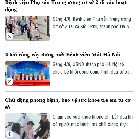
Bệnh viện Phụ sản Trung ương cơ sở 2 đi vào hoạt
cầm bút, dùng đũa và tự chăm sóc bản
động
thân, mở ra hy vọng phục hồi chức năng
cho những trường hợp dị tật ngón cái
Sáng 4/8, Bệnh viện Phụ sản Trung ương
bẩm sinh nặng.
cơ sở 2 tại xã Kiều Phú, thành phố Hà Nội
chính thức đi vào hoạt động. Ngay từ
sáng sớm, rất đông người dân đã đến
đăng ký khám và sử dụng các dịch vụ y
Khởi công xây dựng mới Bệnh viện Mắt Hà Nội
tế.
Sáng 4/8, UBND thành phố Hà Nội tổ
chức Lễ khởi công công trình đầu tư xây
dựng mới Bệnh viện Mắt Hà Nội tại
phường Phú Lương. Phó Chủ tịch UBND
thành phố Vũ Thu Hà tham dự và phát
Chủ động phòng bệnh, bảo vệ sức khỏe trẻ em từ cơ
biểu chỉ đạo tại buổi lễ.
sở
Chăm sóc sức khỏe không chỉ bắt đầu khi
có người mắc bệnh, mà phải được thực
hiện ngay từ công tác phòng ngừa. Tại xã