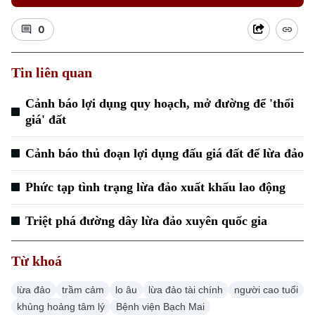
0
Tin liên quan
Cảnh báo lợi dụng quy hoạch, mở đường để 'thổi
giá' đất
Cảnh báo thủ đoạn lợi dụng đấu giá đất để lừa đảo
Phức tạp tình trạng lừa đảo xuất khẩu lao động
Triệt phá đường dây lừa đảo xuyên quốc gia
Chuyên mục
Từ khoá
Thời sự
lừa đảo
trầm cảm
lo âu
lừa đảo tài chính
người cao tuổi
khủng hoảng tâm lý
Bệnh viện Bạch Mai