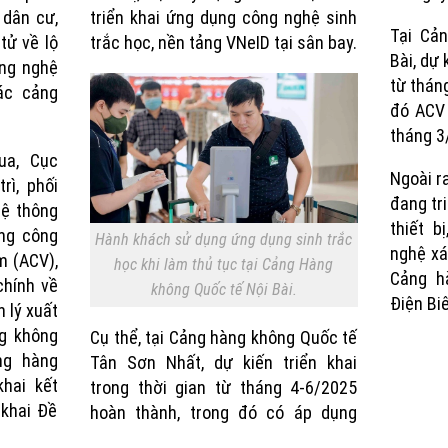
 dân cư,
triển khai ứng dụng công nghệ sinh
Tại Cả
tử về lộ
trắc học, nền tảng VNeID tại sân bay.
Bài, dự 
ông nghệ
từ thán
ác cảng
đó ACV 
tháng 3
ua, Cục
Ngoài r
rì, phối
đang tri
hệ thông
thiết b
ổng công
Hành khách sử dụng ứng dụng sinh trắc
nghệ xá
m (ACV),
học khi làm thủ tục tại Cảng Hàng
Cảng h
chính về
không Quốc tế Nội Bài.
Điện Bi
n lý xuất
g không
Cụ thể, tại Cảng hàng không Quốc tế
ng hàng
Tân Sơn Nhất, dự kiến triển khai
hai kết
trong thời gian từ tháng 4-6/2025
 khai Đề
hoàn thành, trong đó có áp dụng