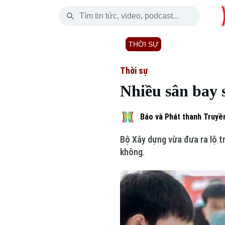
Chủ Nhật
THỜI SỰ
HÀ NỘI
THẾ GIỚI
09 Tháng 08, 2026
Hà Nội
Nhịp sống Hà Nộ
Tin tức
Thời sự
Nhiều sân bay s
Chính trị
Người Hà Nội
Quân s
Xã hội
Khoảnh khắc Hà 
Hồ sơ
Báo và Phát thanh Truyền
Bộ Xây dựng vừa đưa ra lộ tr
An ninh trật tự
Ẩm thực
Người V
không.
Công nghệ