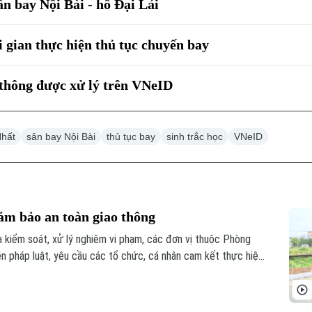
ân bay Nội Bài - hồ Đại Lải
 gian thực hiện thủ tục chuyến bay
 thông được xử lý trên VNeID
Nhất
sân bay Nội Bài
thủ tục bay
sinh trắc học
VNeID
ảm bảo an toàn giao thông
a kiểm soát, xử lý nghiêm vi phạm, các đơn vị thuộc Phòng
 pháp luật, yêu cầu các tổ chức, cá nhân cam kết thực hiện
ằm đảm bảo ATGT trong quá trình thực hiện các dự án cải