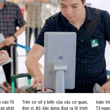
o cáo Tổ
Trên cơ sở ý kiến của các cơ quan,
toàn tr
 án phát
đơn vị, Bộ Xây dựng đưa ra lộ trình
T3 ngay