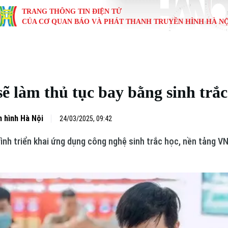
TRANG THÔNG TIN ĐIỆN TỬ
CỦA CƠ QUAN BÁO VÀ PHÁT THANH TRUYỀN HÌNH HÀ NỘ
KINH TẾ
NHÀ ĐẤT
TÀU VÀ XE
GIÁO DỤC
VĂN HÓA
SỨC KHỎ
i
Tin tức
Tin tức
Ô tô
Tin tức
Tin tức
Y tế
ẽ làm thủ tục bay bằng sinh trắc
ự
Cafe sáng
Đầu tư
Tàu
Tuyển sinh
Làng nghề
Dinh dư
Nội
Tài chính Ngân hàng
Căn hộ
Xe máy
Hướng nghiệp
Di tích
Tư vấn 
 hình Hà Nội
24/03/2025, 09:42
ình triển khai ứng dụng công nghệ sinh trắc học, nền tảng VN
iệt 4 phương
Doanh nghiệp
Đất đai
Thị trường
Kinh nghiệm
Đánh giá