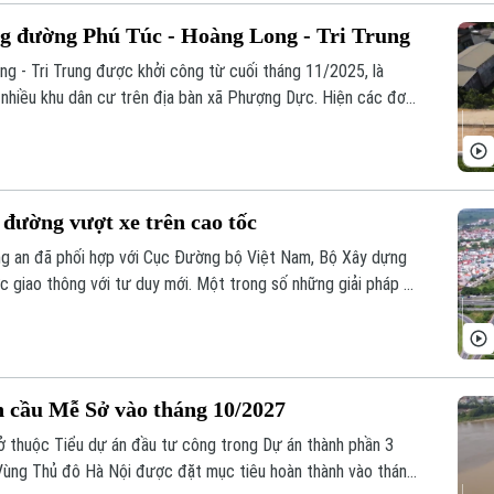
ng đường Phú Túc - Hoàng Long - Tri Trung
g - Tri Trung được khởi công từ cuối tháng 11/2025, là
 nhiều khu dân cư trên địa bàn xã Phượng Dực. Hiện các đơn
ông để sớm hoàn thành dự án, trong đó đặc biệt quan tâm đến
ông và vệ sinh môi trường trong quá trình thực hiện.
 đường vượt xe trên cao tốc
ng an đã phối hợp với Cục Đường bộ Việt Nam, Bộ Xây dựng
ức giao thông với tư duy mới. Một trong số những giải pháp đó
oài cùng bên trái, sát dải phân cách giữa trên đường cao tốc
 xe.
h cầu Mễ Sở vào tháng 10/2027
thuộc Tiểu dự án đầu tư công trong Dự án thành phần 3
 Vùng Thủ đô Hà Nội được đặt mục tiêu hoàn thành vào tháng