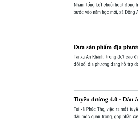
Nhằm tổng kết chuỗi hoạt động hè 
bước vào năm học mới, xã Đông A
thiếu nhi từ 36 thôn trên địa bàn.
Đưa sản phẩm địa phươn
Tại xã An Khánh, trong đợt cao đ
đổi số, địa phương đang hỗ trợ d
rộng khả năng tiếp cận thị trường
Tuyến đường 4.0 - Dấu ấ
Tại xã Phúc Thọ, việc ra mắt tuyế
dấu mốc quan trọng, góp phần xây
phát triển kinh tế số ngay từ cơ s