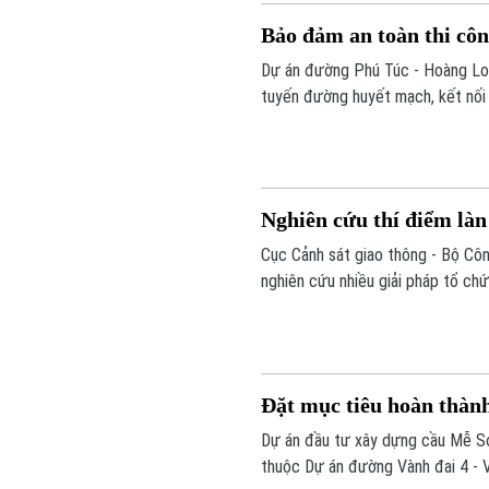
Bảo đảm an toàn thi cô
Dự án đường Phú Túc - Hoàng Lon
tuyến đường huyết mạch, kết nối
vị đang tích cực tập trung thi c
công tác bảo đảm an toàn giao th
Nghiên cứu thí điểm làn
Cục Cảnh sát giao thông - Bộ Cô
nghiên cứu nhiều giải pháp tổ ch
là nghiên cứu bố trí làn đường ng
làm làn đường dành riêng để vượt
Đặt mục tiêu hoàn thàn
Dự án đầu tư xây dựng cầu Mễ Sở 
thuộc Dự án đường Vành đai 4 -