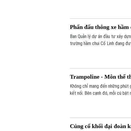
10/2027.
Phấn đấu thông xe hầm 
Ban Quản lý dự án đầu tư xây dựn
trường hầm chui Cổ Linh đang đượ
Tết Nguyên đán Đinh Mùi 2027.
Trampoline - Môn thể th
Không chỉ mang đến những phút gi
kết nối. Bên cạnh đó, mỗi cú bật
cảm giác thư giãn, tích cực sau 
cải thiện vấn đề về cơ, xương, kh
Củng cố khối đại đoàn k