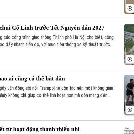
chui Cổ Linh trước Tết Nguyên đán 2027
g các công trình giao thông Thành phố Hà Nội cho biết, công
c đẩy nhanh tiến độ, với mục tiêu thông xe kỹ thuật trước
ao ai cũng có thể bắt đầu
ây vận động sôi nổi, Trampoline còn tạo nên một không gian
 nhảy không chỉ giúp cơ thể linh hoạt hơn mà còn mang đến
những bộn bề của cuộc sống, đồng thời rất hiệu quả trong việc
ớp.
ết từ hoạt động thanh thiếu nhi