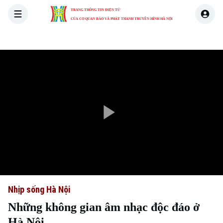
TRANG THÔNG TIN ĐIỆN TỬ
CỦA CƠ QUAN BÁO VÀ PHÁT THANH TRUYỀN HÌNH HÀ NỘI
THỜI SỰ
HÀ NỘI
THẾ GIỚI
KINH TẾ
NHÀ ĐẤT
Play
Video
Nhịp sống Hà Nội
Những không gian âm nhạc độc đáo ở
Hà Nội