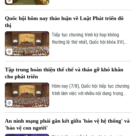
duy làm luật mạnh mẽ. Tuy nhiên, đại biểu
cho rằng việc xây dựng cơ chế đặc thù
Quốc hội hôm nay thảo luận về Luật Phát triển đô
phải căn cứ vào tình hình, đặc điểm của
thị
mỗi địa phương.
Tiếp tục chương trình kỳ họp không
thường lệ thứ nhất, Quốc hội khóa XVI,
hôm nay (7/8), Quốc hội nghe trình bày Tờ
trình và Báo cáo thẩm tra về ba dự án
luật quan trọng, trong đó có Luật Phát
Tập trung hoàn thiện thể chế và tháo gỡ khó khăn
triển đô thị.
cho phát triển
Hôm nay (7/8), Quốc hội tiếp tục chương
trình làm việc với nhiều nội dung trọng
tâm về công tác lập pháp và xem xét các
cơ chế, chính sách phát triển đặc thù.
Trong đó, Dự án Luật Phát triển đô thị
An ninh mạng phải gắn kết giữa 'bảo vệ hệ thống' và
được kỳ vọng tháo gỡ điểm nghẽn về thể
'bảo vệ con người'
chế, hạ tầng, nguồn lực và quản trị, thúc