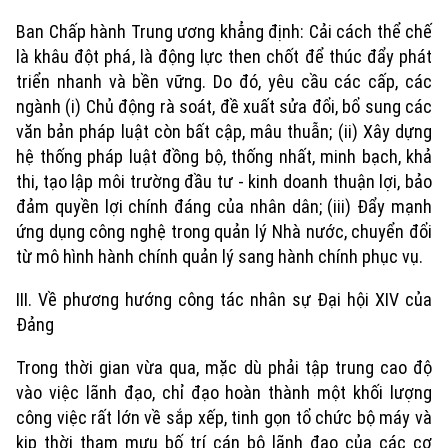
Ban Chấp hành Trung ương khẳng định: Cải cách thể chế
là khâu đột phá, là động lực then chốt để thúc đẩy phát
triển nhanh và bền vững. Do đó, yêu cầu các cấp, các
ngành (i) Chủ động rà soát, đề xuất sửa đổi, bổ sung các
văn bản pháp luật còn bất cập, mâu thuẫn; (ii) Xây dựng
hệ thống pháp luật đồng bộ, thống nhất, minh bạch, khả
thi, tạo lập môi trường đầu tư - kinh doanh thuận lợi, bảo
đảm quyền lợi chính đáng của nhân dân; (iii) Đẩy mạnh
ứng dụng công nghệ trong quản lý Nhà nước, chuyển đổi
từ mô hình hành chính quản lý sang hành chính phục vụ.
III. Về phương hướng công tác nhân sự Đại hội XIV của
Đảng
Trong thời gian vừa qua, mặc dù phải tập trung cao độ
vào việc lãnh đạo, chỉ đạo hoàn thành một khối lượng
công việc rất lớn về sắp xếp, tinh gọn tổ chức bộ máy và
kịp thời tham mưu bố trí cán bộ lãnh đạo của các cơ