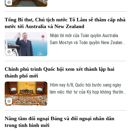
Vành đai 5 – Vùng Thủ đô Hà Nội. Cơ bản
đồng tình với chủ trương đầu tư dự án,
các đại biểu góp ý: ban soạn thảo cần thể
Tổng Bí thư, Chủ tịch nước Tô Lâm sẽ thăm cấp nhà
hiện rõ hơn, đây là dự án mang tính liên
nước tới Australia và New Zealand
kết vùng cao. Điều này sẽ giúp công tác
điều phối dự án được rõ ràng hơn.
Nhận lời mời của Toàn quyền Australia
Sam Mostyn và Toàn quyền New Zealand
Cindy Kiro, Tổng Bí thư Ban Chấp hành
Trung ương Đảng Cộng sản Việt Nam, Chủ
tịch nước Cộng hòa xã hội chủ nghĩa Việt
Chính phủ trình Quốc hội xem xét thành lập hai
Nam Tô Lâm cùng đoàn đại biểu cấp cao
thành phố mới
Việt Nam sẽ thăm cấp Nhà nước tới
Australia và New Zealand từ ngày 9 đến
Hôm nay 6/8, Quốc hội bước sang ngày
ngày 14/8/2026.
làm việc thứ tư của Kỳ họp không thường
lệ thứ Nhất. Các đại biểu nghe trình bày
các tờ trình, báo cáo thẩm tra và cho ý
kiến đối với nhiều nội dung quan trọng,
Nâng tầm đối ngoại Đảng và đối ngoại nhân dân
trong đó có việc thành lập thành phố
trong tình hình mới
Quảng Ninh và thành phố Bắc Ninh.