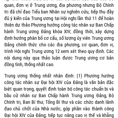
Chuyên mục
quan, đơn vị ở Trung ương, địa phương nhưng Bộ Chính
trị đã chỉ đạo Tiểu ban Nhân sự nghiên cứu, tiếp thu đầy
Thời sự
đủ ý kiến của Trung ương tại Hội nghị lần thứ 11 để hoàn
thiện dự thảo Phương hướng công tác nhân sự Ban Chấp
Hà Nội
Hà Nội
hành Trung ương Đảng khóa XIV; đồng thời, xây dựng
định hướng phân bổ cơ cấu, số lượng ủy viên Trung ương
Chính trị
Nhịp sống Hà Nội
Thế giới
Đảng chính thức cho các địa phương, cơ quan, đơn vị,
trình Hội nghị Trung ương 12 xem xét theo quy định. Các
Xã hội
Người Hà Nội
Tin tức
nội dung này qua thảo luận được Trung ương cơ bản
Kinh tế
An ninh trật tự
đồng tình, thống nhất cao.
Khoảnh khắc Hà Nội
Quân sự
Tin tức
Nhà đất
Trung ương thống nhất nhận định: (1) Phương hướng
Công nghệ
Ẩm thực
Hồ sơ
công tác nhân sự Đại hội XIV của Đảng là văn bản đặc
Cafe sáng
Tin tức
Tàu và Xe
biệt quan trọng, quyết định toàn bộ công tác chuẩn bị và
Người Việt 4 phương
bầu cử nhân sự Ban Chấp hành Trung ương Đảng, Bộ
Tài chính Ngân hàng
Đầu tư
Chính trị, Ban Bí thư, Tổng Bí thư và các chức danh lãnh
Ô tô
Giáo dục
đạo chủ chốt của Nhà nước, góp phần vào thành công
Doanh nghiệp
Căn hộ
Tàu
Đại hội XIV của Đảng; tiếp tục nâng cao vị thế và khẳng
Tin tức