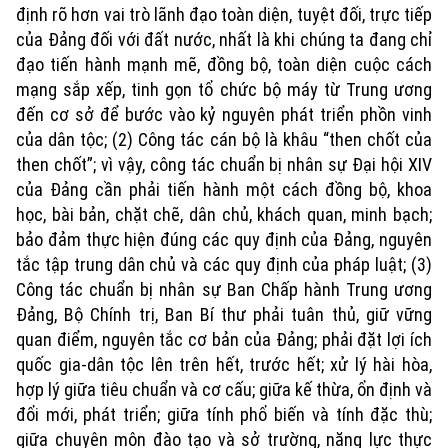
Văn hóa
định rõ hơn vai trò lãnh đạo toàn diện, tuyệt đối, trực tiếp
Đất đai
Xe máy
của Đảng đối với đất nước, nhất là khi chúng ta đang chỉ
Tuyển sinh
Tin tức
Sức khỏe
đạo tiến hành mạnh mẽ, đồng bộ, toàn diện cuộc cách
Kinh nghiệm
Thị trường
mạng sắp xếp, tinh gọn tổ chức bộ máy từ Trung ương
Hướng nghiệp
Làng nghề
Y tế
đến cơ sở để bước vào kỷ nguyên phát triển phồn vinh
Thể thao
Đánh giá
của dân tộc; (2) Công tác cán bộ là khâu “then chốt của
Di tích
Dinh dưỡng
then chốt”; vì vậy, công tác chuẩn bị nhân sự Đại hội XIV
Bóng đá
Giải trí
của Đảng cần phải tiến hành một cách đồng bộ, khoa
Tư vấn sức khỏe
học, bài bản, chặt chẽ, dân chủ, khách quan, minh bạch;
Quần vợt
Tin tức
Đã phát sóng
bảo đảm thực hiện đúng các quy định của Đảng, nguyên
Golf
tắc tập trung dân chủ và các quy định của pháp luật; (3)
Sao
Công tác chuẩn bị nhân sự Ban Chấp hành Trung ương
Đảng, Bộ Chính trị, Ban Bí thư phải tuân thủ, giữ vững
Điện ảnh
quan điểm, nguyên tắc cơ bản của Đảng; phải đặt lợi ích
quốc gia-dân tộc lên trên hết, trước hết; xử lý hài hòa,
Thời trang
hợp lý giữa tiêu chuẩn và cơ cấu; giữa kế thừa, ổn định và
Âm nhạc
đổi mới, phát triển; giữa tính phổ biến và tính đặc thù;
giữa chuyên môn đào tạo và sở trường, năng lực thực