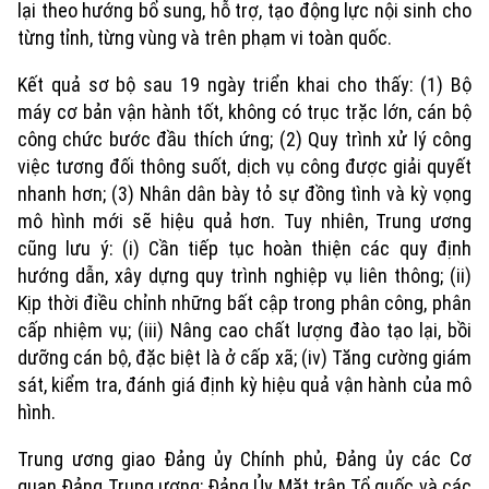
lại theo hướng bổ sung, hỗ trợ, tạo động lực nội sinh cho
từng tỉnh, từng vùng và trên phạm vi toàn quốc.
Kết quả sơ bộ sau 19 ngày triển khai cho thấy: (1) Bộ
máy cơ bản vận hành tốt, không có trục trặc lớn, cán bộ
công chức bước đầu thích ứng; (2) Quy trình xử lý công
việc tương đối thông suốt, dịch vụ công được giải quyết
nhanh hơn; (3) Nhân dân bày tỏ sự đồng tình và kỳ vọng
mô hình mới sẽ hiệu quả hơn. Tuy nhiên, Trung ương
cũng lưu ý: (i) Cần tiếp tục hoàn thiện các quy định
hướng dẫn, xây dựng quy trình nghiệp vụ liên thông; (ii)
Kịp thời điều chỉnh những bất cập trong phân công, phân
cấp nhiệm vụ; (iii) Nâng cao chất lượng đào tạo lại, bồi
dưỡng cán bộ, đặc biệt là ở cấp xã; (iv) Tăng cường giám
sát, kiểm tra, đánh giá định kỳ hiệu quả vận hành của mô
hình.
Trung ương giao Đảng ủy Chính phủ, Đảng ủy các Cơ
quan Đảng Trung ương; Đảng Ủy Mặt trận Tổ quốc và các