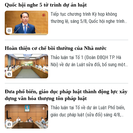
Quốc hội nghe 5 tờ trình dự án luật
động Việt Nam đi làm việc ở nước ngoài
theo hợp đồng.
Tiếp tục chương trình Kỳ họp không
thường lệ, sáng 5/8, Quốc hội nghe trình
bày các tờ trình, báo cáo về 5 nội dung.
Hoàn thiện cơ chế bồi thường của Nhà nước
Thảo luận tại Tổ 1 (Đoàn ĐBQH TP. Hà
Nội) về dự án Luật sửa đổi, bổ sung một
số điều của Luật Trách nhiệm bồi thường
của Nhà nước, các đại biểu đề nghị tiếp
tục rà soát, hoàn thiện các nhóm chính
Đưa phổ biến, giáo dục pháp luật thành động lực xây
sách, bảo đảm thống nhất với hệ thống
dựng văn hóa thượng tôn pháp luật
pháp luật, xác định rõ phạm vi trách nhiệm
bồi thường của Nhà nước và xây dựng cơ
Thảo luận tại Tổ về dự án Luật Phổ biến,
chế tài chính khả thi, bảo đảm chi trả kịp
giáo dục pháp luật (sửa đổi) sáng 4/8,
thời, đúng quy định.
các đại biểu cho rằng cần đưa công tác
phổ biến, giáo dục pháp luật không còn