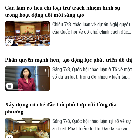
phổ biến vũ khí hủy diệt hàng loạt. Nhiều
Cần làm rõ tiêu chí loại trừ trách nhiệm hình sự
đại biểu đề nghị tiếp tục hoàn thiện các
trong hoạt động đổi mới sáng tạo
quy định nhằm nâng cao hiệu quả phòng
ngừa, kiểm soát rủi ro, đồng thời bảo đảm
Chiều 7/8, thảo luận về dự án Nghị quyết
quyền và lợi ích hợp pháp của tổ chức, cá
của Quốc hội về cơ chế, chính sách đặc
nhân.
thù để xử lý vi phạm pháp luật liên quan
đến kinh tế nhà nước, kinh tế tư nhân và
ứng dụng khoa học, công nghệ, đổi mới
Phân quyền mạnh hơn, tạo động lực phát triển đô thị
sáng tạo, chuyển đổi số, các đại biểu tập
trung làm rõ trách nhiệm của người đứng
Sáng 7/8, Quốc hội thảo luận ở Tổ về một
đầu và cơ chế loại trừ trách nhiệm hình sự
số dự án luật, trong đó nhiều ý kiến tập
trong những trường hợp phát sinh rủi ro
trung vào Dự án Luật Phát triển đô thị.
khách quan.
Một trong những điểm nhận được nhiều
sự đồng tình trong dự án Luật Phát triển
Xây dựng cơ chế đặc thù phù hợp với từng địa
đô thị là cách tiếp cận mới: thay vì chờ
phương
Trung ương tháo gỡ từng vướng mắc, dự
thảo luật mở rộng quyền chủ động cho
Sáng 7/8, Quốc hội thảo luận tại tổ về dự
địa phương, đi cùng trách nhiệm giải trình.
án Luật Phát triển đô thị. Đại đa số các ý
kiến đánh giá cao dự án có sự đổi mới tư