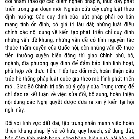
đổi nhằm tháo gỡ các điểm nghẽn pháp lý, thúc đẩy phát
triển trong giai đoạn mới. Nghiên cứu xây dựng luật theo
định hướng: Các quy định của luật pháp phải cơ bản
mang tính ổn định, có giá trị lâu dài; những luật điều
chỉnh các nội dung về kiến tạo phát triển chỉ quy định
những vấn đề khung, những vấn đề có tính nguyên tắc
thuộc thẩm quyền của Quốc hội, còn những vấn đề thực
tiễn thường xuyên biến động thì giao Chính phủ, bộ,
ngành, địa phương quy định để đảm bảo tính linh hoạt,
phù hợp với thực tiễn. Tiếp tục đổi mới, hoàn thiện cấu
trúc hệ thống pháp luật quốc gia theo mô hình phát triển
mới. Giao Bộ Chính trị căn cứ ý góp ý của Trung ương để
chỉ đạo ra kết luận về việc sửa đổi, bổ sung, hoàn thiện
nội dung các Nghị quyết được đưa ra xin ý kiến tại hội
nghị này.
Đối với lĩnh vực đất đai, tập trung nhấn mạnh việc hoàn
thiện khung pháp lý về sở hữu, quy hoạch, sử dụng đất,
bảo đảm tính minh bạch, công bằng, hiệu quả, hài hòa lợi