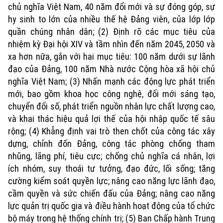
chủ nghĩa Việt Nam, 40 năm đổi mới và sự đóng góp, sự
hy sinh to lớn của nhiều thế hệ Đảng viên, của lớp lớp
quần chúng nhân dân; (2) Định rõ các mục tiêu của
nhiệm kỳ Đại hội XIV và tầm nhìn đến năm 2045, 2050 và
xa hơn nữa, gắn với hai mục tiêu: 100 năm dưới sự lãnh
đạo của Đảng, 100 năm Nhà nước Cộng hòa xã hội chủ
nghĩa Việt Nam; (3) Nhấn mạnh các động lực phát triển
mới, bao gồm khoa học công nghệ, đổi mới sáng tạo,
chuyển đổi số, phát triển nguồn nhân lực chất lượng cao,
và khai thác hiệu quả lợi thế của hội nhập quốc tế sâu
rộng; (4) Khẳng định vai trò then chốt của công tác xây
dựng, chỉnh đốn Đảng, công tác phòng chống tham
nhũng, lãng phí, tiêu cực; chống chủ nghĩa cá nhân, lợi
ích nhóm, suy thoái tư tưởng, đạo đức, lối sống; tăng
cường kiểm soát quyền lực; nâng cao năng lực lãnh đạo,
cầm quyền và sức chiến đấu của Đảng; nâng cao năng
lực quản trị quốc gia và điều hành hoạt động của tổ chức
bộ máy trong hệ thống chính trị; (5) Ban Chấp hành Trung