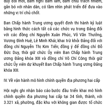
duy đổi mới, dám nghĩ dám làm, dám chịu trách nhiệm,
gắn bó với nhân dân, có tầm nhìn phát triển để đưa vào
những vị trí chủ chốt.
Ban Chấp hành Trung ương quyết định thi hành kỷ luật
bằng hình thức cách tất cả các chức vụ trong Đảng đối
với các đồng chí Nguyễn Xuân Phúc, Võ Văn Thưởng,
Vương Đình Huệ, Lê Minh Khái; khai trừ khỏi Đảng đối với
Theo dõi Hà Nội On
đồng chí Nguyễn Thị Kim Tiến; đồng ý để đồng chí Đỗ
Đức Duy, thôi giữ chức Ủy viên Ban Chấp hành Trung
ương Đảng khóa XIII và đồng chí Võ Chí Công thôi giữ
chức Ủy viên dự khuyết Ban Chấp hành Trung ương Đảng
khóa XIII.
IV. Về vận hành mô hình chính quyền địa phương hai cấp
Hội nghị ghi nhận báo cáo bước đầu triển khai mô hình
chính quyền địa phương hai cấp tại 34 tỉnh, thành, với
3.321 xã, phường, đặc khu với không gian được tổ chức