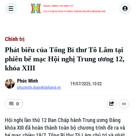
TRANG THÔNG TIN ĐIỆN TỬ
CỦA CƠ QUAN BÁO VÀ PHÁT THANH TRUYỀN HÌNH HÀ NỘI
THỜI SỰ
HÀ NỘI
THẾ GIỚI
KINH TẾ
NHÀ ĐẤT
Chính trị
Phát biểu của Tổng Bí thư Tô Lâm tại
phiên bế mạc Hội nghị Trung ương 12,
khóa XIII
Phúc Minh
19/07/2025, 10:02
phucminh.doan@daihanoi.vn
0
Hội nghị lần thứ 12 Ban Chấp hành Trung ương Đảng
khóa XIII đã hoàn thành toàn bộ chương trình đề ra và
bế mạc chiều 19/7. Tổng Bí thư Tô Lâm chủ trì và phát