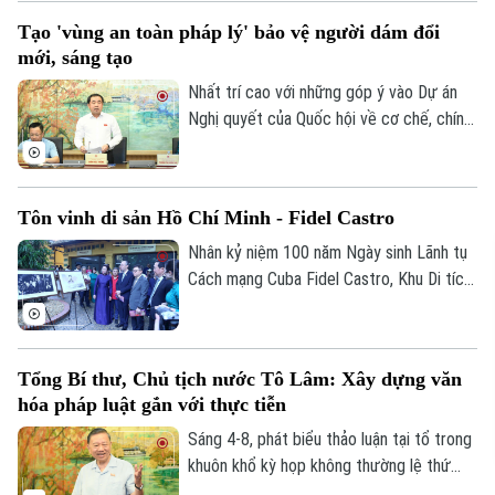
mang tính hình thức, lối mòn mà thật sự
Tạo 'vùng an toàn pháp lý' bảo vệ người dám đổi
trở thành động lực xây dựng văn hóa
mới, sáng tạo
thượng tôn pháp luật.
Nhất trí cao với những góp ý vào Dự án
Nghị quyết của Quốc hội về cơ chế, chính
sách đặc thù để xử lý vi phạm pháp luật
liên quan đến kinh tế nhà nước, kinh tế tư
nhân và ứng dụng KHCN, đổi mới sáng
Tôn vinh di sản Hồ Chí Minh - Fidel Castro
tạo, chuyển đổi số, Bí thư Thành ủy,
Trưởng đoàn ĐBQH TP Hà Nội Trần Đức
Nhân kỷ niệm 100 năm Ngày sinh Lãnh tụ
Thắng nhấn mạnh, Nghị quyết khi ban hành
Cách mạng Cuba Fidel Castro, Khu Di tích
phải thực sự tạo ra “vùng an toàn pháp lý”
Chủ tịch Hồ Chí Minh tại Phủ Chủ tịch phối
bảo vệ người dám đổi mới sáng tạo.
hợp với Đại sứ quán Cuba tại Việt Nam tổ
chức chuỗi hoạt động chuyên đề “Chủ
Tổng Bí thư, Chủ tịch nước Tô Lâm: Xây dựng văn
tịch Hồ Chí Minh – Tổng Tư lệnh Fidel
hóa pháp luật gắn với thực tiễn
Castro: Nghĩa tình son sắt đặc biệt”.
Sáng 4-8, phát biểu thảo luận tại tổ trong
khuôn khổ kỳ họp không thường lệ thứ
nhất, Quốc hội khóa XVI, Tổng Bí thư, Chủ