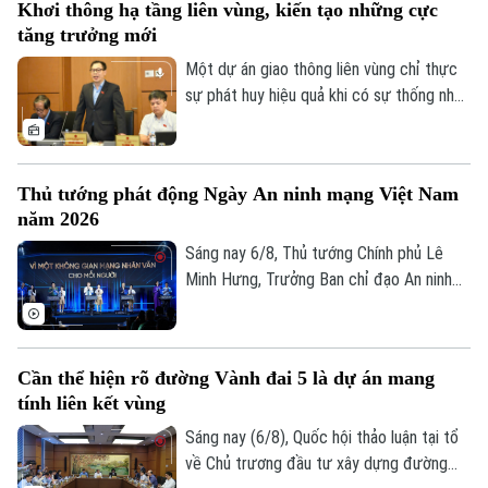
Khơi thông hạ tầng liên vùng, kiến tạo những cực
Dato' Seri Mohamed Khaled bin Nordin.
tăng trưởng mới
Một dự án giao thông liên vùng chỉ thực
sự phát huy hiệu quả khi có sự thống nhất
trong tổ chức thực hiện và bảo đảm hài
hòa lợi ích giữa Nhà nước, địa phương và
người dân. Đây là vấn đề được nhiều đại
Thủ tướng phát động Ngày An ninh mạng Việt Nam
biểu Quốc hội đặt ra khi thảo luận tại tổ
năm 2026
về Dự án đường Vành đai 5 – Vùng Thủ
đô Hà Nội sáng 6/8.
Sáng nay 6/8, Thủ tướng Chính phủ Lê
Minh Hưng, Trưởng Ban chỉ đạo An ninh
mạng quốc gia, đã dự lễ kỷ niệm Ngày An
ninh mạng Việt Nam (6/8/2024 –
6/8/2026). Chương trình nằm trong khuôn
Cần thể hiện rõ đường Vành đai 5 là dự án mang
khổ chuỗi hoạt động do Ban Chỉ đạo An
tính liên kết vùng
ninh mạng quốc gia phối hợp với Bộ Công
an tổ chức với chủ đề “Vì một không gian
Sáng nay (6/8), Quốc hội thảo luận tại tổ
mạng nhân văn cho mỗi người”.
về Chủ trương đầu tư xây dựng đường