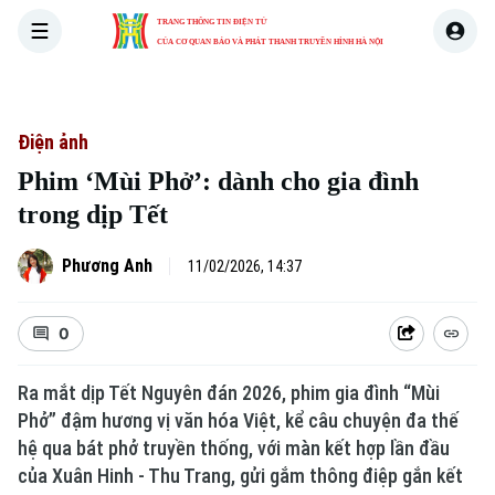
TRANG THÔNG TIN ĐIỆN TỬ
CỦA CƠ QUAN BÁO VÀ PHÁT THANH TRUYỀN HÌNH HÀ NỘI
THỜI SỰ
HÀ NỘI
THẾ GIỚI
KINH TẾ
NHÀ ĐẤT
Điện ảnh
Phim ‘Mùi Phở’: dành cho gia đình
trong dịp Tết
Phương Anh
11/02/2026, 14:37
0
Ra mắt dịp Tết Nguyên đán 2026, phim gia đình “Mùi
Phở” đậm hương vị văn hóa Việt, kể câu chuyện đa thế
hệ qua bát phở truyền thống, với màn kết hợp lần đầu
của Xuân Hinh - Thu Trang, gửi gắm thông điệp gắn kết