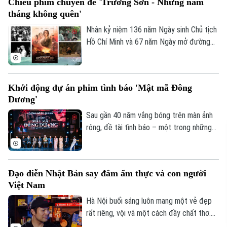
Chiếu phim chuyên đề 'Trường Sơn - Những năm
một đạo diễn thế hệ Gen Z và nhà sản
tháng không quên'
xuất từng đứng sau loạt tác phẩm trăm
tỷ, "Bò sữa bay" mang đến nguồn năng
Nhân kỷ niệm 136 năm Ngày sinh Chủ tịch
lượng sôi nổi, hứa hẹn tạo nên hành trình
Hồ Chí Minh và 67 năm Ngày mở đường
kịch tính, khó đoán trên màn ảnh rộng.
Hồ Chí Minh - Ngày truyền thống bộ đội
Trường Sơn (19/5/1959 - 19/5/2026),
Viện phim Việt Nam sẽ tổ chức Chương
Khởi động dự án phim tình báo 'Mật mã Đông
trình chiếu phim chuyên đề "Trường Sơn -
Dương'
Những năm tháng không quên".
Sau gần 40 năm vắng bóng trên màn ảnh
rộng, đề tài tình báo – một trong những
chất liệu đặc biệt và khó khai thác nhất
của điện ảnh Việt Nam chính thức trở lại
với dự án phim điện ảnh “Mật Mã Đông
Đạo diễn Nhật Bản say đắm ẩm thực và con người
Dương”. Lấy cảm hứng từ hàng chục nghìn
Việt Nam
hồ sơ tình báo được giải mật, bộ phim tái
hiện cuộc chiến thầm lặng và đầy hiểm
Hà Nội buổi sáng luôn mang một vẻ đẹp
nguy của những chiến sĩ tình báo Việt
rất riêng, vội vã một cách đầy chất thơ.
Nam trong thời kỳ kháng chiến.
Chính vì lẽ đó mà có nhiều người yêu Hà