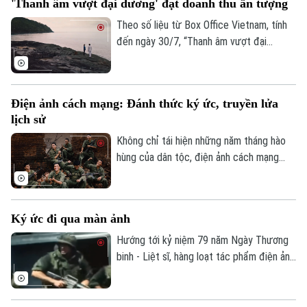
'Thanh âm vượt đại dương' đạt doanh thu ấn tượng
Theo số liệu từ Box Office Vietnam, tính
đến ngày 30/7, “Thanh âm vượt đại
dương” đạt doanh thu hơn 5 tỷ đồng sau
một tuần phát hành thương mại, góp mặt
trong nhóm những bộ phim có doanh thu
Điện ảnh cách mạng: Đánh thức ký ức, truyền lửa
cao của phòng vé Việt.
lịch sử
Không chỉ tái hiện những năm tháng hào
hùng của dân tộc, điện ảnh cách mạng
hôm nay đang mở ra một cách tiếp cận
mới với lịch sử. Từ những bộ phim được
đầu tư công phu đến những suất chiếu
Ký ức đi qua màn ảnh
luôn kín khán giả trẻ, lịch sử đang được
kể bằng ngôn ngữ điện ảnh sinh động,
Hướng tới kỷ niệm 79 năm Ngày Thương
giàu cảm xúc.
binh - Liệt sĩ, hàng loạt tác phẩm điện ảnh
và phim tài liệu cách mạng đang được lan
tỏa rộng rãi tới công chúng. Bằng ngôn
Theo dõi Hà Nội On
ngữ điện ảnh chân thực, những câu