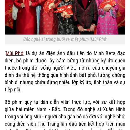
Các nghệ sĩ trong buổi ra mắt phim 'Mùi Phở'
‘
Mùi Phở
’ là dự án điện ảnh đầu tiên do Minh Beta đạo
diễn, bộ phim được lấy cảm hứng từ những ký ức quen
thuộc trong đời sống người Việt, mở ra câu chuyện gia
đình đa thế hệ thông qua hình ảnh bát phở, tưởng chừng
bình dị nhưng chứa đựng nhiều lớp ký ức, tình thân và sự
tiếp nối.
Bộ phim quy tụ dàn diễn viên thực lực, với sự kết hợp
giữa hai miền Nam - Bắc. Trong đó nghệ sĩ Xuân Hinh
trong vai ông Mùi - người cha gắn bó cả đời với nghề phở,
cùng diễn viên Thu Trang lần đầu tiên kết hợp trên màn