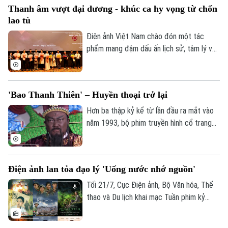
Thanh âm vượt đại dương - khúc ca hy vọng từ chốn
chuyện về sự hy sinh vô bờ bến và lòng
lao tù
quả cảm của thế hệ đi trước không chỉ tái
hiện một thời hoa lửa, mà còn khơi dậy
Điện ảnh Việt Nam chào đón một tác
mạnh mẽ lòng yêu nước, niềm tự hào dân
phẩm mang đậm dấu ấn lịch sử, tâm lý và
tộc trong mỗi người dân Việt Nam.
chiến tranh mang tên Thanh âm vượt đại
dương. Không chỉ tái hiện sự khốc liệt
chốn ngục tù Côn Đảo, bộ phim còn là bản
'Bao Thanh Thiên' – Huyền thoại trở lại
tình ca lãng mạn về khát vọng sống và lý
tưởng tự do.
Hơn ba thập kỷ kể từ lần đầu ra mắt vào
năm 1993, bộ phim truyền hình cổ trang
“Bao Thanh Thiên” vẫn để lại dấu ấn sâu
đậm trong ký ức của nhiều thế hệ khán
giả Việt Nam.
Điện ảnh lan tỏa đạo lý 'Uống nước nhớ nguồn'
Tối 21/7, Cục Điện ảnh, Bộ Văn hóa, Thể
thao và Du lịch khai mạc Tuần phim kỷ
niệm 79 năm Ngày Thương binh-Liệt sĩ
(27/7/1947-27/7/2026). Thông qua