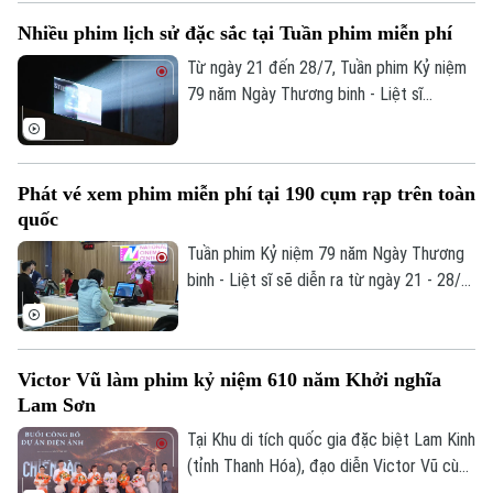
những tác phẩm điện ảnh về chiến tranh
Nhiều phim lịch sử đặc sắc tại Tuần phim miễn phí
cách mạng, chương trình góp phần tri ân
các Anh hùng liệt sĩ, thương binh, bệnh
Từ ngày 21 đến 28/7, Tuần phim Kỷ niệm
binh và người có công với cách mạng;
79 năm Ngày Thương binh - Liệt sĩ
đồng thời bồi đắp truyền thống yêu nước,
(27/7/1947 - 27/7/2026) sẽ được tổ
lòng biết ơn trong thế hệ trẻ.
chức trên phạm vi toàn quốc. Điểm nhấn
đặc biệt của Tuần phim năm nay là lần đầu
Phát vé xem phim miễn phí tại 190 cụm rạp trên toàn
tiên, toàn bộ hệ thống rạp chiếu phim
quốc
thương mại trên cả nước cùng chung tay
tham gia một chương trình chiếu phim
Tuần phim Kỷ niệm 79 năm Ngày Thương
miễn phí phục vụ nhiệm vụ chính trị và
binh - Liệt sĩ sẽ diễn ra từ ngày 21 - 28/7
công tác tri ân người có công với cách
tại các cụm rạp trên cả nước. Vé xem
mạng.
phim được phát miễn phí trực tiếp tại
quầy vé của từng rạp trước mỗi suất
Victor Vũ làm phim kỷ niệm 610 năm Khởi nghĩa
chiếu từ 3 - 5 ngày.
Lam Sơn
Liên hệ đường dây nóng (bấm để gọi)
Tòa soạn
Tòa soạn
Tại Khu di tích quốc gia đặc biệt Lam Kinh
(tỉnh Thanh Hóa), đạo diễn Victor Vũ cùng
0865.116.699 (hotline)
0865.116.699
ekip đã công bố dự án phim điện ảnh lịch