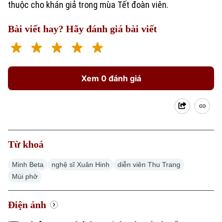
Di tích
thuộc cho khán giả trong mùa Tết đoàn viên.
Dinh dưỡng
Bóng đá
Giải trí
Bài viết hay? Hãy đánh giá bài viết
Tư vấn sức khỏe
Quần vợt
Tin tức
Đã phát sóng
Golf
Sao
Xem 0 đánh giá
Điện ảnh
Thời trang
Âm nhạc
Từ khoá
Minh Beta
nghệ sĩ Xuân Hinh
diễn viên Thu Trang
Mùi phở
Điện ảnh