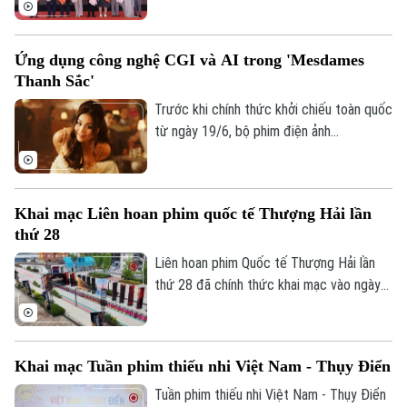
sử “Chiến bào”. Lấy cảm hứng từ cuộc
Khởi nghĩa Lam Sơn, tác phẩm không chỉ
Ứng dụng công nghệ CGI và AI trong 'Mesdames
là bước ngoặt tâm huyết của vị đạo diễn,
Thanh Sắc'
mà còn mang kỳ vọng khơi dậy lòng tự
hào dân tộc nhân dịp kỷ niệm 610 năm
Trước khi chính thức khởi chiếu toàn quốc
cuộc khởi nghĩa.
từ ngày 19/6, bộ phim điện ảnh
"Mesdames Thanh Sắc" đã có buổi công
chiếu ra mắt tại Thành phố Hồ Chí Minh.
Tác phẩm gây chú ý không chỉ bởi dàn
Khai mạc Liên hoan phim quốc tế Thượng Hải lần
diễn viên tên tuổi mà còn ở sự đầu tư lớn
thứ 28
cho công nghệ CGI và AI nhằm tái hiện Sài
Gòn thập niên 1960.
Liên hoan phim Quốc tế Thượng Hải lần
thứ 28 đã chính thức khai mạc vào ngày
13/6, quy tụ hàng nghìn tác phẩm điện
ảnh từ khắp thế giới.
Khai mạc Tuần phim thiếu nhi Việt Nam - Thụy Điển
Tuần phim thiếu nhi Việt Nam - Thụy Điển