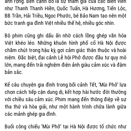
ảnh rộng. Bên cạnh đó là sự tham gia của các diễn viên
như Thanh Thanh Hiền, Quốc Tuấn, Hà Hương, Tiến Lộc,
BB Trần, Hải Triều, Ngọc Phước, bé Bảo Nam tạo nên một
bức tranh gia đình Việt nhiều thế hệ, nhiều góc nhìn.
Bộ phim cũng ghi dấu ấn nhờ cách lồng ghép văn hóa
Việt khéo léo. Những khuôn hình phố cổ Hà Nội được
chăm chút trong hậu kỳ, gợi cảm giác thân thuộc và hoài
niệm. Đặc biệt, đại cảnh Lễ hội Phở được đầu tư quy mô
lớn, mang đến trải nghiệm điện ảnh giàu cảm xúc và đậm
bản sắc.
Kể câu chuyện gia đình trong bối cảnh Tết, ‘Mùi Phở’ lựa
Chuyên mục
chọn cách tiếp cận dung dị, kết hợp hài hước đời thường
với chiều sâu cảm xúc. Phim mang đến thông điệp về sự
Thời sự
tha thứ và hòa giải, như một hành trình chữa lành giữa
các mảnh ghép gia đình.
Hà Nội
Hà Nội
Buổi công chiếu ‘Mùi Phở’ tại Hà Nội được tổ chức như