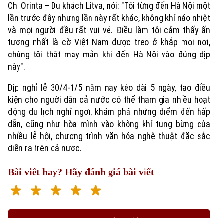
Chị Orinta – Du khách Litva, nói: "Tôi từng đến Hà Nội một
Tư vấn sức khỏe
lần trước đây nhưng lần này rất khác, không khí náo nhiệt
Quần vợt
Tin tức
Đã phát sóng
và mọi người đều rất vui vẻ. Điều làm tôi cảm thấy ấn
tượng nhất là cờ Việt Nam được treo ở khắp mọi nơi,
Golf
Sao
chúng tôi thật may mắn khi đến Hà Nội vào đúng dịp
này".
Điện ảnh
Dịp nghỉ lễ 30/4-1/5 năm nay kéo dài 5 ngày, tạo điều
Thời trang
kiện cho người dân cả nước có thể tham gia nhiều hoạt
động du lịch nghỉ ngơi, khám phá những điểm đến hấp
Âm nhạc
dẫn, cũng như hòa mình vào không khí tưng bừng của
nhiều lễ hội, chương trình văn hóa nghệ thuật đặc sắc
diễn ra trên cả nước.
Bài viết hay? Hãy đánh giá bài viết
Theo dõi Hà Nội On