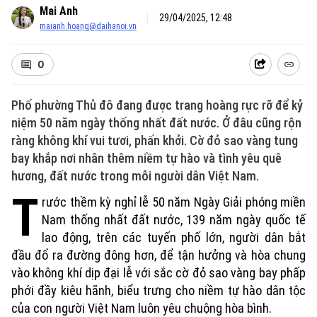
Mai Anh
29/04/2025, 12:48
maianh.hoang@daihanoi.vn
0
Phố phường Thủ đô đang được trang hoàng rực rỡ để kỷ
niệm 50 năm ngày thống nhất đất nước. Ở đâu cũng rộn
ràng không khí vui tươi, phấn khởi. Cờ đỏ sao vàng tung
bay khắp nơi nhân thêm niềm tự hào và tình yêu quê
hương, đất nước trong mỗi người dân Việt Nam.
T
Chuyên mục
rước thềm kỳ nghỉ lễ 50 năm Ngày Giải phóng miền
Nam thống nhất đất nước, 139 năm ngày quốc tế
Thời sự
lao động, trên các tuyến phố lớn, người dân bắt
đầu đổ ra đường đông hơn, để tận hưởng và hòa chung
Hà Nội
Hà Nội
vào không khí dịp đại lễ với sắc cờ đỏ sao vàng bay phấp
phới đầy kiêu hãnh, biểu trưng cho niềm tự hào dân tộc
Chính trị
của con người Việt Nam luôn yêu chuộng hòa bình.
Nhịp sống Hà Nội
Thế giới