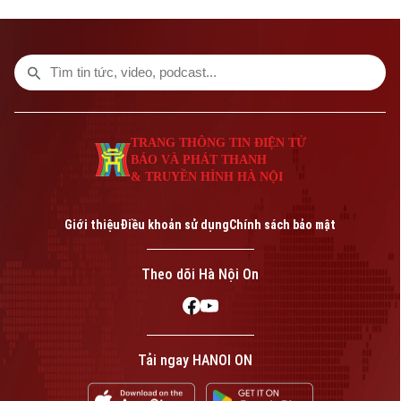
TRANG THÔNG TIN ĐIỆN TỬ
BÁO VÀ PHÁT THANH
& TRUYỀN HÌNH HÀ NỘI
Bản quyền thuộc về Cơ quan Báo và Phát thanh Truyền hình Hà Nội Giấy
Giới thiệu
Điều khoản sử dụng
Chính sách bảo mật
phép số: Số 63/GP-TTDT, cấp ngày 10/05/2023
TRANG THÔNG TIN ĐIỆN TỬ
Theo dõi Hà Nội On
CỦA CƠ QUAN BÁO VÀ PHÁT THANH TRUYỀN HÌNH HÀ NỘI
Số 3-5 Huỳnh Thúc Kháng-Phường Láng-Hà Nội
Tải ngay HANOI ON
Giám đốc: VŨ MINH TUẤN
Phó Giám đốc: Nguyễn Kim Khiêm, Nguyễn Minh Đức, Nguyễn Thành Lợi