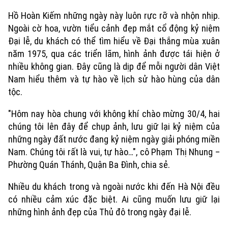
Xã hội
Hồ Hoàn Kiếm những ngày này luôn rực rỡ và nhộn nhịp.
Người Hà Nội
Tin tức
Kinh tế
Ngoài cờ hoa, vườn tiểu cảnh đẹp mắt cổ động kỷ niệm
An ninh trật tự
Đại lễ, du khách có thể tìm hiểu về Đại thắng mùa xuân
Khoảnh khắc Hà Nội
Quân sự
Tin tức
năm 1975, qua các triển lãm, hình ảnh được tái hiện ở
Nhà đất
Công nghệ
Ẩm thực
nhiều không gian. Đây cũng là dịp để mỗi người dân Việt
Hồ sơ
Cafe sáng
Nam hiểu thêm và tự hào về lịch sử hào hùng của dân
Tin tức
Tàu và Xe
tộc.
Người Việt 4 phương
Tài chính Ngân hàng
Đầu tư
Ô tô
Giáo dục
"Hôm nay hòa chung với không khí chào mừng 30/4, hai
Doanh nghiệp
chúng tôi lên đây để chụp ảnh, lưu giữ lại kỷ niệm của
Căn hộ
Tàu
những ngày đất nước đang kỷ niệm ngày giải phóng miền
Tin tức
Văn hóa
Đất đai
Nam. Chúng tôi rất là vui, tự hào…", cô Phạm Thị Nhung –
Xe máy
Tuyển sinh
Phường Quán Thánh, Quận Ba Đình, chia sẻ.
Tin tức
Sức khỏe
Kinh nghiệm
Thị trường
Hướng nghiệp
Nhiều du khách trong và ngoài nước khi đến Hà Nội đều
Làng nghề
Y tế
có nhiều cảm xúc đặc biệt. Ai cũng muốn lưu giữ lại
Thể thao
Đánh giá
những hình ảnh đẹp của Thủ đô trong ngày đại lễ.
Di tích
Dinh dưỡng
Bóng đá
Giải trí