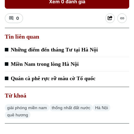
Xem 0 đánh giá
0
Tin liên quan
Những điểm đến tháng Tư tại Hà Nội
Miền Nam trong lòng Hà Nội
Quán cà phê rực rỡ màu cờ Tổ quốc
Liên hệ đường dây nóng (bấm để gọi)
Từ khoá
Tòa soạn
Tòa soạn
giải phóng miền nam
thống nhất đất nước
Hà Nội
0865.116.699 (hotline)
0865.116.699
quê hương