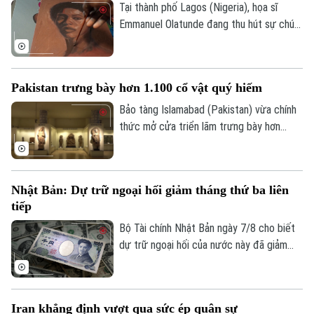
biển mát lành.
Tại thành phố Lagos (Nigeria), họa sĩ
Emmanuel Olatunde đang thu hút sự chú ý
của giới nghệ thuật quốc tế khi biến đất
sét tự nhiên thành các loại sơn màu độc
đáo. Kỹ thuật sáng tạo này không chỉ mở
Pakistan trưng bày hơn 1.100 cổ vật quý hiếm
ra hướng đi mới cho nghệ thuật chân dung
mà còn lan tỏa thông điệp về sử dụng
Bảo tàng Islamabad (Pakistan) vừa chính
chất liệu bền vững.
thức mở cửa triển lãm trưng bày hơn
1.100 cổ vật quý hiếm vừa được thu hồi
thành công từ Italia, Mỹ và nhiều quốc gia
khác. Sự kiện này ghi dấu ấn quan trọng
Nhật Bản: Dự trữ ngoại hối giảm tháng thứ ba liên
trong nỗ lực bảo tồn và thu hồi các tài
tiếp
sản văn hóa bị buôn lậu trái phép của
chính phủ Pakistan.
Bộ Tài chính Nhật Bản ngày 7/8 cho biết
dự trữ ngoại hối của nước này đã giảm
tháng thứ ba liên tiếp trong tháng 7.
Iran khẳng định vượt qua sức ép quân sự