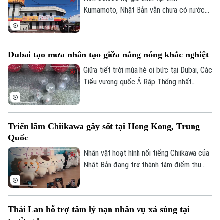
Kumamoto, Nhật Bản vẫn chưa có nước
sinh hoạt trong 10 ngày sau trận động
đất mạnh làm rung chuyển khu vực. Giới
chức địa phương cho biết việc khôi phục
Dubai tạo mưa nhân tạo giữa nắng nóng khắc nghiệt
hoàn toàn nguồn cung cấp nước dự kiến
phải đến cuối tháng 8 mới hoàn tất.
Giữa tiết trời mùa hè oi bức tại Dubai, Các
Tiểu vương quốc Ả Rập Thống nhất
(UAE), du khách đã có cơ hội tận hưởng
không gian mát mẻ dưới những cơn mưa
nhân tạo trên một tuyến phố nghỉ dưỡng
Triển lãm Chiikawa gây sốt tại Hong Kong, Trung
đặc biệt.
Quốc
Nhân vật hoạt hình nổi tiếng Chiikawa của
Nhật Bản đang trở thành tâm điểm thu
hút đông đảo người hâm mộ tại Hong
Kong (Trung Quốc) với một triển lãm nghệ
thuật quy mô lớn. Sự kiện mang đến
Thái Lan hỗ trợ tâm lý nạn nhân vụ xả súng tại
không gian trải nghiệm đa giác quan, kết