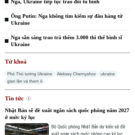
Nga, Ukraine tiếp tục trao đổi tù binh
Ông Putin: Nga không tìm kiếm sự đầu hàng từ
Ukraine
Nga sẵn sàng trao trả thêm 3.000 thi thể binh sĩ
Ukraine
Từ khoá
Phó Thủ tướng Ukraine
Aleksey Chernyshov
ukraine
gian lận và tham ô
Tin tức
Nhật Bản sẽ đề xuất ngân sách quốc phòng năm 2027
ở mức kỷ lục
Bộ Quốc phòng Nhật Bản dự kiến sẽ đề
xuất ngân sách quốc phòng cao kỷ lục