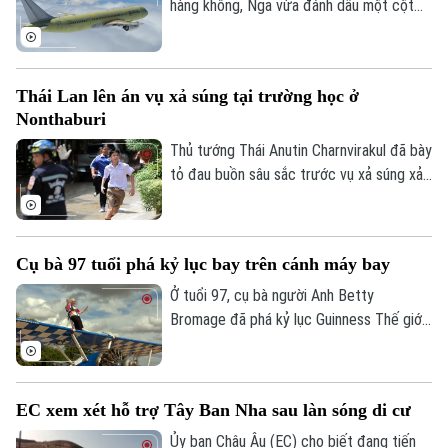
hàng không, Nga vừa đánh dấu một cột
mốc mới khi chiếc máy bay chở khách
MS-21, được chế tạo hoàn toàn trong
nước, thực hiện thành công chuyến bay
Thái Lan lên án vụ xả súng tại trường học ở
đầu tiên.
Nonthaburi
Thủ tướng Thái Anutin Charnvirakul đã bày
tỏ đau buồn sâu sắc trước vụ xả súng xảy
ra vào sáng 7/8 theo giờ địa phương, tại
trường Thepsirin, tỉnh Nonthaburi, khiến ít
nhất 8 người thiệt mạng bao gồm cả nghi
Cụ bà 97 tuổi phá kỷ lục bay trên cánh máy bay
phạm và 22 người khác bị thương.
Ở tuổi 97, cụ bà người Anh Betty
Bromage đã phá kỷ lục Guinness Thế giới
của chính mình khi trở thành người phụ nữ
lớn tuổi nhất biểu diễn trên cánh máy bay.
Thử thách đặc biệt này cũng nhằm gây
EC xem xét hỗ trợ Tây Ban Nha sau làn sóng di cư
quỹ cho bệnh viện từng điều trị bệnh đột
quỵ cho bà.
Ủy ban Châu Âu (EC) cho biết đang tiến