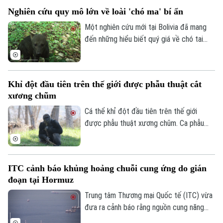
sớm kết thúc, dù cho biết lực lượng Mỹ
Nghiên cứu quy mô lớn về loài 'chó ma' bí ẩn
đang gặp vấn đề về nguồn cung một số
loại vũ khí.
Một nghiên cứu mới tại Bolivia đã mang
đến những hiểu biết quý giá về chó tai
ngắn – loài thú hoang dã được mệnh danh
là "chó ma" của rừng Amazon do rất hiếm
khi xuất hiện trước mắt con người. Thông
Khỉ đột đầu tiên trên thế giới được phẫu thuật cắt
qua hàng nghìn bức ảnh từ hệ thống bẫy
xương chũm
ảnh, các nhà khoa học đã có thêm hình
dung về tập tính và môi trường sống của
Cá thể khỉ đột đầu tiên trên thế giới
một trong những loài chó hoang dã ít
được phẫu thuật xương chũm. Ca phẫu
được biết đến nhất ở khu vực Mỹ Latinh.
thuật mang tính đột phá này được thực
hiện tại Công viên Safari thuộc Sở thú
San Diego ở bang California, Mỹ nhằm
ITC cảnh báo khủng hoảng chuỗi cung ứng do gián
điều trị tình trạng nhiễm trùng đã lan đến
đoạn tại Hormuz
một phần hộp sọ của con vật.
Trung tâm Thương mại Quốc tế (ITC) vừa
đưa ra cảnh báo rằng nguồn cung năng
lượng, phân bón và vật liệu công nghiệp