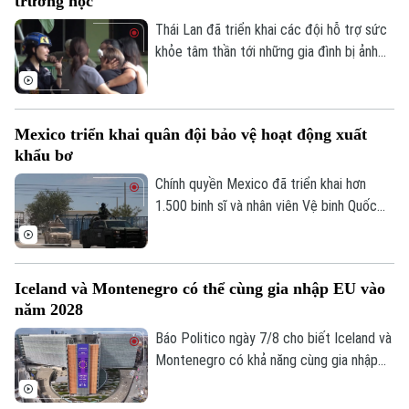
trường học
hợp giữa nghệ thuật, âm nhạc và các mô
hình khổng lồ, góp phần thúc đẩy du lịch
Thái Lan đã triển khai các đội hỗ trợ sức
văn hóa và kinh tế sáng tạo.
khỏe tâm thần tới những gia đình bị ảnh
hưởng sau vụ xả súng tại một trường học
ở tỉnh Nonthaburi, khiến nhiều người thiệt
mạng và bị thương.
Mexico triển khai quân đội bảo vệ hoạt động xuất
khẩu bơ
Chính quyền Mexico đã triển khai hơn
Liên hệ đường dây nóng (bấm để gọi)
1.500 binh sĩ và nhân viên Vệ binh Quốc
Tòa soạn
Tòa soạn
gia tới bang Michoacan – khu vực sản
0865.116.699 (hotline)
0865.116.699
xuất bơ trọng điểm ở miền Tây nước này,
nhằm ngăn chặn tình trạng tống tiền và
Iceland và Montenegro có thể cùng gia nhập EU vào
bạo lực của các băng nhóm tội phạm ảnh
năm 2028
hưởng tới hoạt động xuất khẩu quả bơ
sang Mỹ.
Báo Politico ngày 7/8 cho biết Iceland và
Montenegro có khả năng cùng gia nhập
Liên minh châu Âu (EU) vào năm 2028.
Kịch bản này sẽ phụ thuộc vào kết quả