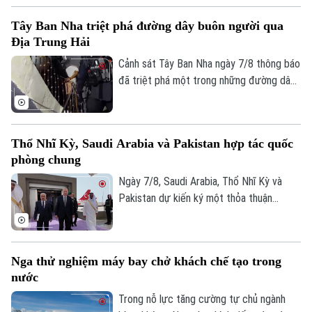
cuộc trưng cầu dân ý tại Iceland về việc
Tây Ban Nha triệt phá đường dây buôn người qua
nối lại đàm phán gia nhập EU vào cuối
Địa Trung Hải
tháng này.
Cảnh sát Tây Ban Nha ngày 7/8 thông báo
đã triệt phá một trong những đường dây
buôn người lớn nhất hoạt động trên tuyến
Địa Trung Hải, bắt giữ 78 đối tượng và
thu giữ 18 tàu cao tốc.
Thổ Nhĩ Kỳ, Saudi Arabia và Pakistan hợp tác quốc
phòng chung
Ngày 7/8, Saudi Arabia, Thổ Nhĩ Kỳ và
Pakistan dự kiến ký một thỏa thuận
phòng thủ chung tại thành phố Jeddah
của Saudi Arabia, nhằm tăng cường quan
hệ an ninh giữa ba nước.
Nga thử nghiệm máy bay chở khách chế tạo trong
nước
Trong nỗ lực tăng cường tự chủ ngành