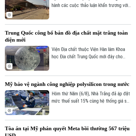
hành các cuộc thảo luận khẩn trương với
Tây Ban Nha về một gói hỗ trợ tài chính
bổ sung dành cho vùng lãnh thổ Ceuta.
Động thái này diễn ra sau khi ghi nhận
Trung Quốc công bố bản đồ địa chất mặt trăng toàn
khoảng 72.000 người di cư vượt biên từ
diện mới
Maroc vào khu vực này trong một đợt
biến động chưa từng có tiền lệ.
Viện Địa chất thuộc Viện Hàn lâm Khoa
học Địa chất Trung Quốc mới đây cho
biết một nhóm nghiên cứu của nước này
đã hoàn thành bản đồ địa chất cập nhật
toàn bộ bề mặt Mặt Trăng với tỷ lệ 1:5
Mỹ bảo vệ ngành công nghiệp polysilicon trong nước
triệu. Đây được xem là bước tiến khoa
học quan trọng giúp viết lại lịch sử địa
Hôm thứ Năm (6/8), Nhà Trắng đã áp đặt
chất của thiên thể này dựa trên những dữ
mức thuế suất 15% cùng hệ thống giá sàn
liệu nghiên cứu tiên tiến nhất.
mới đối với các sản phẩm làm từ
polysilicon – loại nguyên liệu thô then
chốt cho ngành bán dẫn và sản xuất tấm
Tòa án tại Mỹ phán quyết Meta bồi thường 567 triệu
pin năng lượng mặt trời.
USD