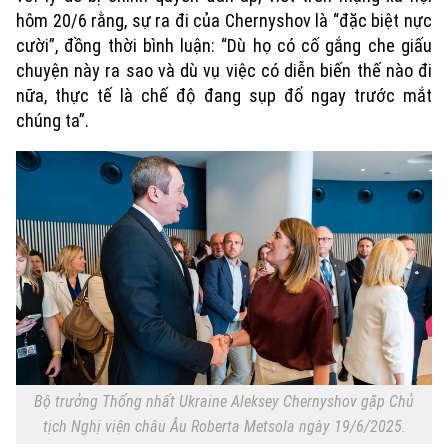
hôm 20/6 rằng, sự ra đi của Chernyshov là “đặc biệt nực
cười”, đồng thời bình luận: “Dù họ có cố gắng che giấu
chuyện này ra sao và dù vụ việc có diễn biến thế nào đi
nữa, thực tế là chế độ đang sụp đổ ngay trước mắt
chúng ta”.
Bộ trưởng Thống nhất Ukraine Aleksey Chernyshov gặp Chủ
tịch Nghị viện châu Âu Roberta Metsola ngày 19/6/2025.