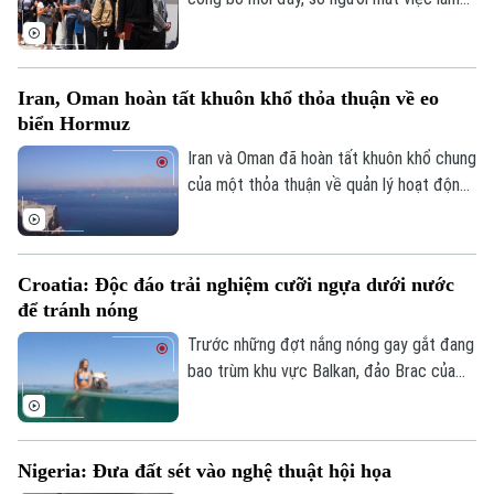
Tin tức
Đã phát sóng
trong lĩnh vực phi nông nghiệp tại nước
Golf
này lên tới 23.000 trường hợp trong tháng
Sao
7, trái với dự báo về xu hướng tăng trước
Iran, Oman hoàn tất khuôn khổ thỏa thuận về eo
Điện ảnh
đó.
biển Hormuz
Thời trang
Iran và Oman đã hoàn tất khuôn khổ chung
của một thỏa thuận về quản lý hoạt động
Âm nhạc
hàng hải qua eo biển Hormuz, mở ra triển
vọng khôi phục hoạt động vận tải thương
mại qua tuyến hàng hải chiến lược này.
Croatia: Độc đáo trải nghiệm cưỡi ngựa dưới nước
để tránh nóng
Trước những đợt nắng nóng gay gắt đang
bao trùm khu vực Balkan, đảo Brac của
Croatia đã mang đến một trải nghiệm
tránh nóng khá độc đáo. Thay vì cưỡi
ngựa dọc bãi biển, du khách tại đây có
Nigeria: Đưa đất sét vào nghệ thuật hội họa
thể trực tiếp cưỡi ngựa lội dưới làn nước