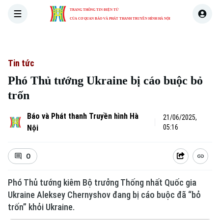
TRANG THÔNG TIN ĐIỆN TỬ
CỦA CƠ QUAN BÁO VÀ PHÁT THANH TRUYỀN HÌNH HÀ NỘI
THỜI SỰ
HÀ NỘI
THẾ GIỚI
KINH TẾ
NHÀ ĐẤT
Tin tức
Phó Thủ tướng Ukraine bị cáo buộc bỏ
trốn
Báo và Phát thanh Truyền hình Hà
21/06/2025,
Nội
05:16
0
Phó Thủ tướng kiêm Bộ trưởng Thống nhất Quốc gia
Ukraine Aleksey Chernyshov đang bị cáo buộc đã “bỏ
trốn” khỏi Ukraine.