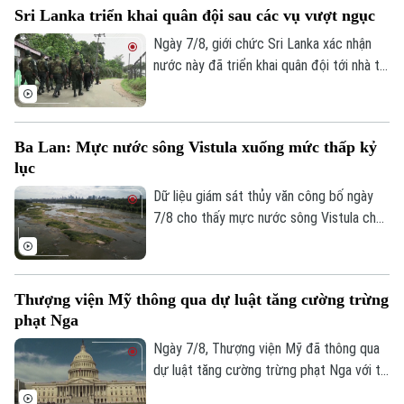
Sri Lanka triển khai quân đội sau các vụ vượt ngục
phục vụ quốc phòng và giảm phụ thuộc
vào chuỗi cung ứng từ Trung Quốc.
Ngày 7/8, giới chức Sri Lanka xác nhận
nước này đã triển khai quân đội tới nhà tù
chính ở thành phố Colombo và hai nhà tù
khác, sau vụ vượt ngục bất thành khiến ba
phạm nhân thiệt mạng và 23 người bị
Ba Lan: Mực nước sông Vistula xuống mức thấp kỷ
thương.
lục
Dữ liệu giám sát thủy văn công bố ngày
7/8 cho thấy mực nước sông Vistula chảy
qua thủ đô Warsaw của Ba Lan đã giảm
xuống mức thấp nhất kể từ khi công tác
đo đạc được triển khai.
Thượng viện Mỹ thông qua dự luật tăng cường trừng
phạt Nga
Ngày 7/8, Thượng viện Mỹ đã thông qua
dự luật tăng cường trừng phạt Nga với tỷ
lệ 86 phiếu thuận và 11 phiếu chống trong