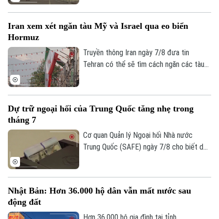
phiên họp cuối cùng trước kỳ nghỉ hè.
Iran xem xét ngăn tàu Mỹ và Israel qua eo biển
Hormuz
Truyền thông Iran ngày 7/8 đưa tin
Tehran có thể sẽ tìm cách ngăn các tàu
của Mỹ và Israel đi qua eo biển Hormuz
theo khuôn khổ thỏa thuận hợp tác với
Oman nhằm mở lại tuyến hàng hải chiến
Dự trữ ngoại hối của Trung Quốc tăng nhẹ trong
lược này cho hoạt động thương mại.
tháng 7
Cơ quan Quản lý Ngoại hối Nhà nước
Trung Quốc (SAFE) ngày 7/8 cho biết dự
trữ ngoại hối của nước này tăng nhẹ trong
tháng 7, nhờ đồng USD suy yếu và diễn
biến trái chiều của giá các loại tài sản
Nhật Bản: Hơn 36.000 hộ dân vẫn mất nước sau
trên thị trường toàn cầu.
động đất
Hơn 36.000 hộ gia đình tại tỉnh