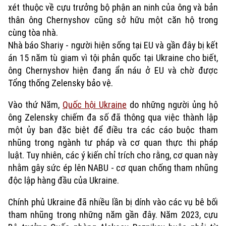
xét thuộc về cựu trưởng bộ phận an ninh của ông và bản
thân ông Chernyshov cũng sở hữu một căn hộ trong
cùng tòa nhà.
Nhà báo Shariy - người hiện sống tại EU và gần đây bị kết
án 15 năm tù giam vì tội phản quốc tại Ukraine cho biết,
ông Chernyshov hiện đang ẩn náu ở EU và chờ được
Tổng thống Zelensky bảo vệ.
Vào thứ Năm,
Quốc hội Ukraine
do những người ủng hộ
ông Zelensky chiếm đa số đã thông qua việc thành lập
một ủy ban đặc biệt để điều tra các cáo buộc tham
nhũng trong ngành tư pháp và cơ quan thực thi pháp
luật. Tuy nhiên, các ý kiến chỉ trích cho rằng, cơ quan này
nhằm gây sức ép lên NABU - cơ quan chống tham nhũng
độc lập hàng đầu của Ukraine.
Chính phủ Ukraine đã nhiều lần bị dính vào các vụ bê bối
tham nhũng trong những năm gần đây. Năm 2023, cựu