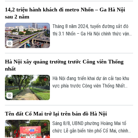
kỹ thuật Cụm công nghiệp làng nghề Nam
14,2 triệu hành khách đi metro Nhổn – Ga Hà Nội
Tiến. Dự và chỉ đạo buổi lễ có Ủy viên Ban
sau 2 năm
Thường vụ Thành ủy, Phó Chủ tịch UBND
thành phố Hà Nội Nguyễn Xuân Lưu.
Tháng 8 năm 2024, tuyến đường sắt đô
thị 3.1 Nhổn – Ga Hà Nội chính thức vận
hành 8,5km đoạn trên cao từ Nhổn tới
Cầu Giấy. Sau 2 năm đưa vào khai thác
thương mại, tuyến metro này đã phục vụ
Hà Nội xây quảng trường trước Công viên Thống
tổng cộng gần 14,2 triệu lượt hành khách.
nhất
Hà Nội đang triển khai dự án cải tạo khu
vực phía trước Công viên Thống Nhất
trên phố Trần Nhân Tông, với điểm nhấn là
xây dựng quảng trường kết hợp phố đi
bộ, góp phần hoàn thiện không gian công
Tên đất Cổ Mai trở lại trên bản đồ Hà Nội
cộng tại khu vực trung tâm Thủ đô.
Sáng 8/8, UBND phường Hoàng Mai tổ
chức Lễ gắn biển tên phố Cổ Mai, chính