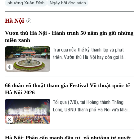
phường Xuân Đỉnh
Ngày hội đọc sách
Hà Nội
Vườn thú Hà Nội - Hành trình 50 năm gìn giữ những
Xu hướng
miền xanh
Trải qua nửa thế kỷ thành lập và phát
triển, Vườn thú Hà Nội hay còn gọi là
Công viên Thủ Lệ không chỉ là nơi chăm
sóc, bảo tồn hàng trăm cá thể động vật
mà còn là không gian xanh, văn hoá gắn bó
66 đoàn võ thuật tham gia Festival Võ thuật quốc tế
với nhiều thế hệ người dân Thủ đô.
Hà Nội 2026
Tối qua (7/8), tại Hoàng thành Thăng
Long, UBND thành phố Hà Nội vừa khai
mạc Festival Võ thuật quốc tế Hà Nội
2026 với chủ đề “Hào khí Thăng Long -
Tinh hoa võ Việt”.
Hà Nội: Phân cấp mạnh đầu tư, xã phường tự quyết