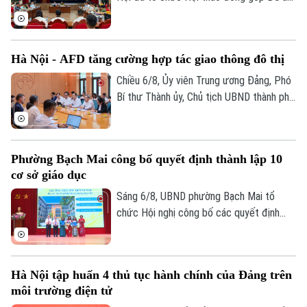
“Xây dựng văn hoá tuân thủ pháp luật
trong xây dựng xã, phường xã hội chủ
nghĩa trên địa bàn thành phố Hà Nội”.
Hà Nội - AFD tăng cường hợp tác giao thông đô thị
Chiều 6/8, Ủy viên Trung ương Đảng, Phó
Bí thư Thành ủy, Chủ tịch UBND thành phố
Hà Nội Vũ Đại Thắng đã tiếp Giám đốc Cơ
quan Phát triển Pháp (AFD) tại Việt Nam,
ông Julien Seillan, trao đổi về các dự án
Phường Bạch Mai công bố quyết định thành lập 10
đang triển khai và định hướng mở rộng
cơ sở giáo dục
hợp tác trong thời gian tới.
Sáng 6/8, UBND phường Bạch Mai tổ
chức Hội nghị công bố các quyết định
thành lập các cơ sở giáo dục và công tác
cán bộ quản lý sau sắp xếp đối với các
trường mầm non, tiểu học và trung học cơ
Hà Nội tập huấn 4 thủ tục hành chính của Đảng trên
sở công lập trên địa bàn.
môi trường điện tử