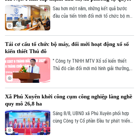
Sau hơn một năm, những kết quả bước
đầu của tiến trình đổi mới tổ chức bộ máy
và nâng cao hiệu lực, hiệu quả quản trị đã
cho thấy mô hình chính quyền địa phương
hai cấp không chỉ là sự thay đổi về cơ cấu
Tái cơ cấu tổ chức bộ máy, đổi mới hoạt động xổ số
tổ chức, mà là bước chuyển căn bản tổ
kiến thiết Thủ đô
chức lại không gian phát triển và tái cấu
trúc mô hình quản trị của thành phố Hà
" Công ty TNHH MTV Xổ số kiến thiết
Nội.
Thủ đô cần đổi mới mô hình giải thưởng,
kết hợp phương thức xổ số truyền thống
với công nghệ; đồng thời tái cơ cấu tổ
chức bộ máy, nâng cao thu nhập người lao
Xã Phú Xuyên khởi công cụm công nghiệp làng nghề
động, gia tăng đóng góp cho Thủ đô" - đó
quy mô 26,8 ha
là yêu cầu của Ủy viên Ban Thường vụ
Thành ủy, Phó Chủ tịch UBND TP Hà Nội
Sáng 8/8, UBND xã Phú Xuyên phối hợp
Nguyễn Xuân Lưu.
cùng Công ty Cổ phần Đầu tư phát triển
hạ tầng và đô thị Hoàng Tín tổ chức Lễ
khởi công Dự án đầu tư xây dựng hạ tầng