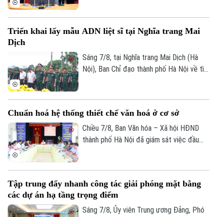
hiện công tác chuyển đổi số trên địa bàn
xã Quang Minh giai đoạn 2025-2026.
Triển khai lấy mẫu ADN liệt sĩ tại Nghĩa trang Mai
Dịch
Sáng 7/8, tại Nghĩa trang Mai Dịch (Hà
Nội), Ban Chỉ đạo thành phố Hà Nội về tìm
kiếm, quy tập và xác định danh tính hài
cốt liệt sĩ trang trọng tổ chức Lễ dâng
hương tưởng niệm và chính thức triển
Chuẩn hoá hệ thống thiết chế văn hoá ở cơ sở
khai công tác lấy mẫu hài cốt liệt sĩ chưa
xác định được thông tin để phục vụ giám
Chiều 7/8, Ban Văn hóa – Xã hội HĐND
định ADN.
thành phố Hà Nội đã giám sát việc đầu
tư, khai thác các thiết chế văn hóa, thể
thao trên địa bàn phường Kiến Hưng.
Tập trung đẩy nhanh công tác giải phóng mặt bằng
các dự án hạ tầng trọng điểm
Sáng 7/8, Ủy viên Trung ương Đảng, Phó