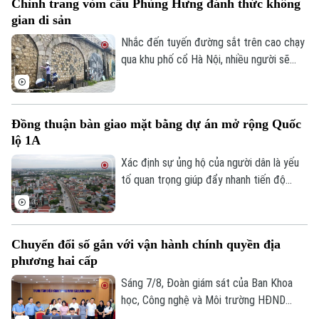
Chỉnh trang vòm cầu Phùng Hưng đánh thức không
những điểm nghẽn đây sẽ là một trong
gian di sản
những động lực quan trọng đóng góp vào
tăng trưởng nhanh và bền vững của Thủ
Nhắc đến tuyến đường sắt trên cao chạy
đô.
qua khu phố cổ Hà Nội, nhiều người sẽ
nhớ ngay đến dãy 131 vòm cầu đá mang
dấu ấn hơn một thế kỷ. Không chỉ là một
công trình hạ tầng, đây còn là một phần
Đồng thuận bàn giao mặt bằng dự án mở rộng Quốc
ký ức đô thị của Thủ đô. Trong thời gian
lộ 1A
tới, khu vực này sẽ được chỉnh trang theo
hướng bảo tồn kết hợp phát huy giá trị di
Xác định sự ủng hộ của người dân là yếu
sản, mở ra một không gian văn hóa, nghệ
tố quan trọng giúp đẩy nhanh tiến độ
thuật và du lịch mới.
GPMB dự án Trục không gian Quốc lộ 1A,
thời gian qua, xã Thượng Phúc đã tập
trung đồng loạt nhiều giải pháp. Nhờ đó,
Chuyển đổi số gắn với vận hành chính quyền địa
nhiều người dân và doanh nghiệp đã sớm
phương hai cấp
đồng thuận, bàn giao đất để thực hiện
siêu dự án 162.000 tỷ đồng này.
Sáng 7/8, Đoàn giám sát của Ban Khoa
học, Công nghệ và Môi trường HĐND
thành phố Hà Nội giám sát tình hình thực