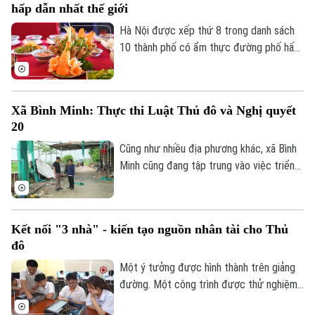
hấp dẫn nhất thế giới
Hà Nội được xếp thứ 8 trong danh sách
10 thành phố có ẩm thực đường phố hấp
dẫn nhất thế giới theo nghiên cứu của
Radical Storage và cũng là thành phố duy
nhất của châu Á lọt vào danh sách này.
Xã Bình Minh: Thực thi Luật Thủ đô và Nghị quyết
20
Cũng như nhiều địa phương khác, xã Bình
Minh cũng đang tập trung vào việc triển
khai Luật Thủ đô và Nghị quyết 20 của
HĐND thành phố Hà Nội, Luật Đất đai
trong việc xử lý dứt điểm những cá nhân,
Kết nối "3 nhà" - kiến tạo nguồn nhân tài cho Thủ
tổ chức vi phạm về trật tự xây dựng, đất
đô
đai.
Một ý tưởng được hình thành trên giảng
đường. Một công trình được thử nghiệm
trong phòng nghiên cứu. Nhưng để những