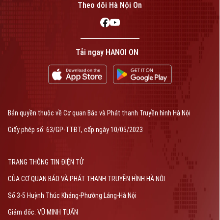
Theo dõi Hà Nội On
Tải ngay HANOI ON
Bản quyền thuộc về Cơ quan Báo và Phát thanh Truyền hình Hà Nội
Giấy phép số: 63/GP-TTĐT, cấp ngày 10/05/2023
TRANG THÔNG TIN ĐIỆN TỬ
CỦA CƠ QUAN BÁO VÀ PHÁT THANH TRUYỀN HÌNH HÀ NỘI
Số 3-5 Huỳnh Thúc Kháng-Phường Láng-Hà Nội
Giám đốc: VŨ MINH TUẤN