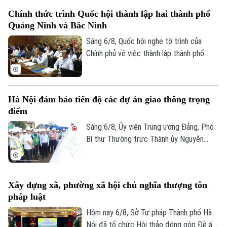
tác quản lý hành nghề kiến trúc theo
Chính thức trình Quốc hội thành lập hai thành phố
hướng cắt giảm thủ tục hành chính,
Quảng Ninh và Bắc Ninh
chuyển mạnh từ tiền kiểm sang hậu kiểm
và đẩy mạnh chuyển đổi số.
Sáng 6/8, Quốc hội nghe tờ trình của
Chính phủ về việc thành lập thành phố
Quảng Ninh và thành phố Bắc Ninh.
Hà Nội đảm bảo tiến độ các dự án giao thông trọng
điểm
Sáng 6/8, Ủy viên Trung ương Đảng, Phó
Bí thư Thường trực Thành ủy Nguyễn
Trọng Đông, Trưởng Ban Chỉ đạo giải
phóng mặt bằng các dự án đầu tư trên
địa bàn thành phố Hà Nội, kiểm tra thực
Xây dựng xã, phường xã hội chủ nghĩa thượng tôn
địa một số hạng mục quan trọng.
pháp luật
Hôm nay 6/8, Sở Tư pháp Thành phố Hà
Nội đã tổ chức Hội thảo đóng góp Đề án