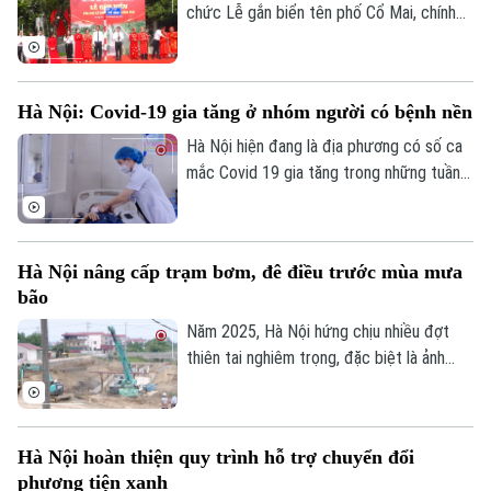
chức Lễ gắn biển tên phố Cổ Mai, chính
thức đưa một địa danh gắn với lịch sử,
văn hóa vùng đất Kẻ Mơ xưa vào hệ
thống đường phố của Thủ đô. Đây là hoạt
Hà Nội: Covid-19 gia tăng ở nhóm người có bệnh nền
động chào mừng kỷ niệm 81 năm Cách
mạng Tháng Tám thành công và Quốc
Hà Nội hiện đang là địa phương có số ca
khánh 2/9.
mắc Covid 19 gia tăng trong những tuần
gần đây, chỉ tính riêng tuần cuối tháng 7
thành phố đã ghi nhận tới gần 270 ca mắc.
Hầu hết các ca bệnh đều tập trung ở
Hà Nội nâng cấp trạm bơm, đê điều trước mùa mưa
nhóm người cao tuổi, người có nhiều bệnh
bão
nền.
Năm 2025, Hà Nội hứng chịu nhiều đợt
thiên tai nghiêm trọng, đặc biệt là ảnh
hưởng của bão số 10, số 11 và mưa lũ lịch
sử. Trước những thiệt hại nặng nề, thành
phố Hà Nội đã thể hiện sự quan tâm đặc
Hà Nội hoàn thiện quy trình hỗ trợ chuyển đổi
biệt bằng việc đầu tư nâng cấp hệ thống
phương tiện xanh
đê điều và thủy lợi, đảm bảo an toàn