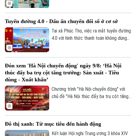
chuyển đổi số, địa phương đang hỗ trợ
Di tích
doanh nghiệp đưa sản phẩm lên các nền
Dinh dưỡng
Bóng đá
Giải trí
tảng trực tuyến, mở rộng khả năng tiếp
Tuyến đường 4.0 - Dấu ấn chuyển đổi số ở cơ sở
cận thị trường.
Tư vấn sức khỏe
Quần vợt
Tin tức
Tại xã Phúc Thọ, việc ra mắt tuyến đường
Đã phát sóng
4.0 với hình thức thanh toán không dùng
Golf
Sao
tiền mặt là dấu mốc quan trọng, góp phần
xây dựng môi trường kinh doanh văn minh,
Điện ảnh
hiện đại, thúc đẩy phát triển kinh tế số
Đón xem 'Hà Nội chuyển động' ngày 9/8: ‘Hà Nội
ngay từ cơ sở.
Thời trang
thúc đẩy ba trụ cột tăng trưởng: Sản xuất - Tiêu
dùng - Xuất khẩu’
Âm nhạc
Chương trình "Hà Nội chuyển động" với
chủ đề "Hà Nội thúc đẩy ba trụ cột tăng
trưởng: Sản xuất - Tiêu dùng - Xuất khẩu"
sẽ phát sóng trực tiếp trên các nền tảng
của Cơ quan Báo và phát thanh, truyền
Đô thị xanh: Từ mục tiêu đến hành động
hình Hà Nội vào 19h hôm nay, ngày 9/8.
Kết luận Hội nghị Trung ương 3 khóa XIV