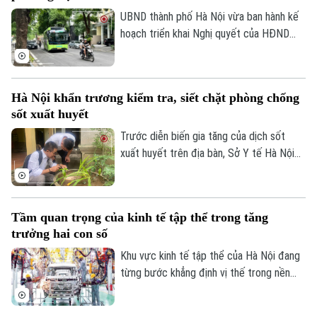
phòng chống thiên tai trong mùa mưa lũ
UBND thành phố Hà Nội vừa ban hành kế
2026.
hoạch triển khai Nghị quyết của HĐND
Thành phố về hỗ trợ chuyển đổi phương
tiện giao thông đường bộ từ nhiên liệu
hóa thạch sang năng lượng sạch, đồng
Hà Nội khẩn trương kiểm tra, siết chặt phòng chống
thời khuyến khích người dân sử dụng giao
sốt xuất huyết
thông công cộng.
Trước diễn biến gia tăng của dịch sốt
xuất huyết trên địa bàn, Sở Y tế Hà Nội
vừa ban hành công văn khẩn yêu cầu các
xã, phường tăng cường triển khai các biện
pháp phòng, chống dịch. Ngành y tế cũng
Tầm quan trọng của kinh tế tập thể trong tăng
sẽ thành lập các đoàn kiểm tra, giám sát
trưởng hai con số
công tác phòng chống dịch tại 91 xã
phường.
Khu vực kinh tế tập thể của Hà Nội đang
từng bước khẳng định vị thế trong nền
Liên hệ đường dây nóng (bấm để gọi)
kinh tế Thủ đô. Từ những HTX làng nghề
Tòa soạn
Tòa soạn
đến mô hình OCOP, tất cả đều đang góp