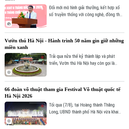
chung cả nước. Trong đó Hà Nội tiếp tục
khẳng định vai trò dẫn đầu với khối lượng
Đổi mới mô hình giải thưởng, kết hợp xổ
và tỷ lệ giải ngân ấn tượng là 76,2 nghìn tỷ
số truyền thống với công nghệ, đồng thời
đồng.
tái cơ cấu tổ chức bộ máy theo hướng
tinh gọn là những yêu cầu được Ủy viên
Ban Thường vụ Thành ủy, Phó Chủ tịch
Vườn thú Hà Nội - Hành trình 50 năm gìn giữ những
UBND thành phố Hà Nội Nguyễn Xuân Lưu
miền xanh
đặt ra đối với Công ty TNHH Một thành
viên Xổ số kiến thiết Thủ đô tại hội nghị
Trải qua nửa thế kỷ thành lập và phát
triển khai nhiệm vụ 6 tháng cuối năm
triển, Vườn thú Hà Nội hay còn gọi là
2026, diễn ra ngày 8/8.
Công viên Thủ Lệ không chỉ là nơi chăm
sóc, bảo tồn hàng trăm cá thể động vật
mà còn là không gian xanh, văn hoá gắn bó
66 đoàn võ thuật tham gia Festival Võ thuật quốc tế
với nhiều thế hệ người dân Thủ đô.
Hà Nội 2026
Tối qua (7/8), tại Hoàng thành Thăng
Long, UBND thành phố Hà Nội vừa khai
mạc Festival Võ thuật quốc tế Hà Nội
2026 với chủ đề “Hào khí Thăng Long -