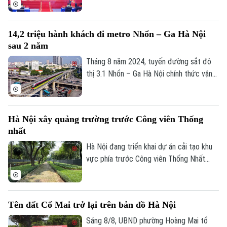
hạ tầng và đô thị Hoàng Tín tổ chức Lễ
khởi công Dự án đầu tư xây dựng hạ tầng
kỹ thuật Cụm công nghiệp làng nghề Nam
14,2 triệu hành khách đi metro Nhổn – Ga Hà Nội
Tiến. Dự và chỉ đạo buổi lễ có Ủy viên Ban
sau 2 năm
Thường vụ Thành ủy, Phó Chủ tịch UBND
thành phố Hà Nội Nguyễn Xuân Lưu.
Tháng 8 năm 2024, tuyến đường sắt đô
thị 3.1 Nhổn – Ga Hà Nội chính thức vận
hành 8,5km đoạn trên cao từ Nhổn tới
Cầu Giấy. Sau 2 năm đưa vào khai thác
thương mại, tuyến metro này đã phục vụ
Hà Nội xây quảng trường trước Công viên Thống
tổng cộng gần 14,2 triệu lượt hành khách.
nhất
Hà Nội đang triển khai dự án cải tạo khu
vực phía trước Công viên Thống Nhất
trên phố Trần Nhân Tông, với điểm nhấn là
xây dựng quảng trường kết hợp phố đi
bộ, góp phần hoàn thiện không gian công
Tên đất Cổ Mai trở lại trên bản đồ Hà Nội
cộng tại khu vực trung tâm Thủ đô.
Sáng 8/8, UBND phường Hoàng Mai tổ