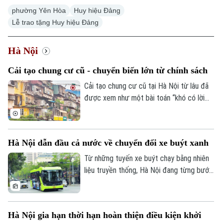
phường Yên Hòa
Huy hiệu Đảng
Lễ trao tặng Huy hiệu Đảng
Hà Nội
Cải tạo chung cư cũ - chuyển biến lớn từ chính sách
Cải tạo chung cư cũ tại Hà Nội từ lâu đã
được xem như một bài toán “khó có lời
giải”. Tuy nhiên, nút thắt này kỳ vọng sẽ
được tháo gỡ khi Nghị quyết số 66 được
HĐND Thành phố Hà Nội thông qua tháng
Hà Nội dẫn đầu cả nước về chuyển đổi xe buýt xanh
6 vừa qua với những cơ chế đặc thù, vượt
trội từ Luật Thủ đô - "cú hích" mạnh mẽ,
Từ những tuyến xe buýt chạy bằng nhiên
đẩy nhanh tiến độ tái thiết các khu chung
liệu truyền thống, Hà Nội đang từng bước
cư cũ.
chuyển sang phương tiện sử dụng điện và
năng lượng xanh. Đến tháng 6/2026, toàn
thành phố đã có 858 xe buýt sử dụng
Hà Nội gia hạn thời hạn hoàn thiện điều kiện khởi
điện và năng lượng xanh, trong đó có 719