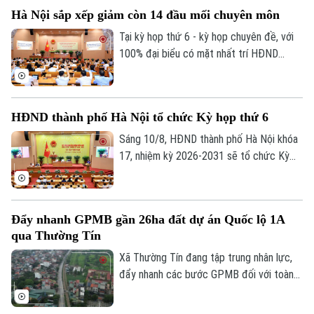
thẩm quyền.
Hà Nội sắp xếp giảm còn 14 đầu mối chuyên môn
Tại kỳ họp thứ 6 - kỳ họp chuyên đề, với
100% đại biểu có mặt nhất trí HĐND
thành phố Hà Nội đã chính thức thông
qua Nghị quyết về việc thành lập, tổ chức
lại một số cơ quan chuyên môn thuộc
HĐND thành phố Hà Nội tổ chức Kỳ họp thứ 6
UBND thành phố.
Sáng 10/8, HĐND thành phố Hà Nội khóa
17, nhiệm kỳ 2026-2031 sẽ tổ chức Kỳ
họp thứ 6 (kỳ họp chuyên đề), xem xét,
quyết định các nội dung quan trọng thuộc
thẩm quyền.
Đẩy nhanh GPMB gần 26ha đất dự án Quốc lộ 1A
Chuyên mục
qua Thường Tín
Xã Thường Tín đang tập trung nhân lực,
Thời sự
đẩy nhanh các bước GPMB đối với toàn
bộ diện tích gần 26ha nằm trong phạm vi
Hà Nội
Hà Nội
triển khai dự án Trục không gian Quốc lộ