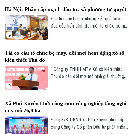
Tinh hoa võ Việt”.
Hà Nội: Phân cấp mạnh đầu tư, xã phường tự quyết
Sau hơn một năm, những kết quả bước
đầu của tiến trình đổi mới tổ chức bộ máy
và nâng cao hiệu lực, hiệu quả quản trị đã
cho thấy mô hình chính quyền địa phương
hai cấp không chỉ là sự thay đổi về cơ cấu
Tái cơ cấu tổ chức bộ máy, đổi mới hoạt động xổ số
tổ chức, mà là bước chuyển căn bản tổ
kiến thiết Thủ đô
chức lại không gian phát triển và tái cấu
Theo dõi Hà Nội On
trúc mô hình quản trị của thành phố Hà
" Công ty TNHH MTV Xổ số kiến thiết
Nội.
Thủ đô cần đổi mới mô hình giải thưởng,
kết hợp phương thức xổ số truyền thống
với công nghệ; đồng thời tái cơ cấu tổ
chức bộ máy, nâng cao thu nhập người lao
Xã Phú Xuyên khởi công cụm công nghiệp làng nghề
động, gia tăng đóng góp cho Thủ đô" - đó
quy mô 26,8 ha
là yêu cầu của Ủy viên Ban Thường vụ
Thành ủy, Phó Chủ tịch UBND TP Hà Nội
Sáng 8/8, UBND xã Phú Xuyên phối hợp
Nguyễn Xuân Lưu.
cùng Công ty Cổ phần Đầu tư phát triển