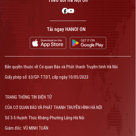
Theo dõi Hà Nội On
Tải ngay HANOI ON
Bản quyền thuộc về Cơ quan Báo và Phát thanh Truyền hình Hà Nội
Giấy phép số: 63/GP-TTĐT, cấp ngày 10/05/2023
TRANG THÔNG TIN ĐIỆN TỬ
CỦA CƠ QUAN BÁO VÀ PHÁT THANH TRUYỀN HÌNH HÀ NỘI
Số 3-5 Huỳnh Thúc Kháng-Phường Láng-Hà Nội
Giám đốc: VŨ MINH TUẤN