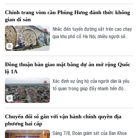
dựng chuỗi giá trị. Khi được tháo gỡ
Chỉnh trang vòm cầu Phùng Hưng đánh thức không
những điểm nghẽn đây sẽ là một trong
gian di sản
những động lực quan trọng đóng góp vào
tăng trưởng nhanh và bền vững của Thủ
Nhắc đến tuyến đường sắt trên cao chạy
đô.
qua khu phố cổ Hà Nội, nhiều người sẽ
nhớ ngay đến dãy 131 vòm cầu đá mang
dấu ấn hơn một thế kỷ. Không chỉ là một
công trình hạ tầng, đây còn là một phần
Đồng thuận bàn giao mặt bằng dự án mở rộng Quốc
ký ức đô thị của Thủ đô. Trong thời gian
lộ 1A
tới, khu vực này sẽ được chỉnh trang theo
hướng bảo tồn kết hợp phát huy giá trị di
Xác định sự ủng hộ của người dân là yếu
sản, mở ra một không gian văn hóa, nghệ
tố quan trọng giúp đẩy nhanh tiến độ
thuật và du lịch mới.
GPMB dự án Trục không gian Quốc lộ 1A,
thời gian qua, xã Thượng Phúc đã tập
trung đồng loạt nhiều giải pháp. Nhờ đó,
Chuyển đổi số gắn với vận hành chính quyền địa
nhiều người dân và doanh nghiệp đã sớm
phương hai cấp
đồng thuận, bàn giao đất để thực hiện
siêu dự án 162.000 tỷ đồng này.
Sáng 7/8, Đoàn giám sát của Ban Khoa