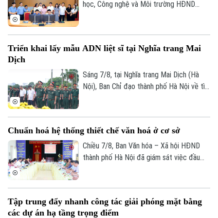
học, Công nghệ và Môi trường HĐND
thành phố Hà Nội giám sát tình hình thực
hiện công tác chuyển đổi số trên địa bàn
xã Quang Minh giai đoạn 2025-2026.
Triển khai lấy mẫu ADN liệt sĩ tại Nghĩa trang Mai
Dịch
Sáng 7/8, tại Nghĩa trang Mai Dịch (Hà
Nội), Ban Chỉ đạo thành phố Hà Nội về tìm
kiếm, quy tập và xác định danh tính hài
cốt liệt sĩ trang trọng tổ chức Lễ dâng
hương tưởng niệm và chính thức triển
Chuẩn hoá hệ thống thiết chế văn hoá ở cơ sở
khai công tác lấy mẫu hài cốt liệt sĩ chưa
xác định được thông tin để phục vụ giám
Chiều 7/8, Ban Văn hóa – Xã hội HĐND
định ADN.
thành phố Hà Nội đã giám sát việc đầu
tư, khai thác các thiết chế văn hóa, thể
thao trên địa bàn phường Kiến Hưng.
Tập trung đẩy nhanh công tác giải phóng mặt bằng
các dự án hạ tầng trọng điểm