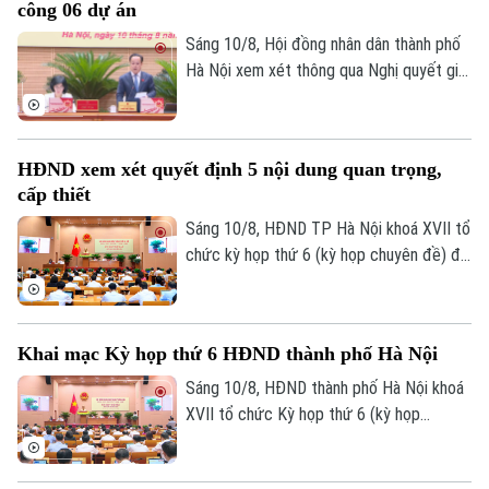
công 06 dự án
xe buýt điện.
Sáng 10/8, Hội đồng nhân dân thành phố
Hà Nội xem xét thông qua Nghị quyết gia
hạn thời hạn hoàn thiện điều kiện khởi
công đối với 06 dự án đầu tư lớn trên địa
bàn Thủ đô theo đề nghị của UBND thành
HĐND xem xét quyết định 5 nội dung quan trọng,
phố và quy định tại khoản 6 Điều 36 Luật
cấp thiết
Thủ đô năm 2026.
Sáng 10/8, HĐND TP Hà Nội khoá XVII tổ
chức kỳ họp thứ 6 (kỳ họp chuyên đề) để
xem xét quyết định một số nội dung quan
trọng, cấp thiết thuộc thẩm quyền.
Khai mạc Kỳ họp thứ 6 HĐND thành phố Hà Nội
Sáng 10/8, HĐND thành phố Hà Nội khoá
XVII tổ chức Kỳ họp thứ 6 (kỳ họp
chuyên đề) để xem xét quyết định một
số nội dung quan trọng, cấp thiết thuộc