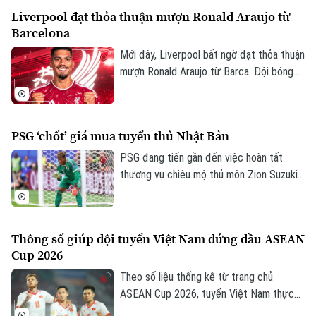
quả này là không đủ để giúp đội bóng xứ
Liverpool đạt thỏa thuận mượn Ronald Araujo từ
vạn đảo vào bán kết.
Barcelona
Mới đây, Liverpool bất ngờ đạt thỏa thuận
mượn Ronald Araujo từ Barca. Đội bóng
nước Anh sẽ chịu toàn bộ tiền lương của
trung vệ người Uruguay và được cài điều
khoản mua đứt nhưng không bắt buộc.
PSG ‘chốt’ giá mua tuyển thủ Nhật Bản
PSG đang tiến gần đến việc hoàn tất
thương vụ chiêu mộ thủ môn Zion Suzuki
từ Parma và dự kiến chi khoảng 36 triệu
euro để đưa Suzuki về sân Parc des
Princes. Thủ môn người Nhật Bản cũng
Thông số giúp đội tuyển Việt Nam đứng đầu ASEAN
được cho là đồng ý ký hợp đồng có thời
Cup 2026
hạn đến năm 2031.
Theo số liệu thống kê từ trang chủ
ASEAN Cup 2026, tuyển Việt Nam thực
hiện tổng cộng 2.202 đường chuyền sau 4