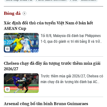
Doanh nghiệp
Căn hộ
Tàu
Tin tức
Văn hóa
Bóng đá
Đất đai
Xe máy
Tuyển sinh
Xác định đối thủ của tuyển Việt Nam ở bán kết
Tin tức
Sức khỏe
Kinh nghiệm
ASEAN Cup
Thị trường
Hướng nghiệp
Làng nghề
Tối 8/8, Malaysia đã đánh bại Philippines
Y tế
Thể thao
Đánh giá
1-0, qua đó giành vị trí nhì bảng B và trở
Di tích
Dinh dưỡng
thành đối thủ của tuyển Việt Nam tại bán
Bóng đá
Giải trí
kết ASEAN Cup 2026.
Tư vấn sức khỏe
Quần vợt
Chelsea chạy đà đầy ấn tượng trước thềm mùa giải
Tin tức
Đã phát sóng
2026/27
Golf
Sao
Trước thềm mùa giải 2026/27, Chelsea có
màn chạy đà ấn tượng khi đánh bại AC
Điện ảnh
Milan 3-0 trong trận giao hữu. Kết quả này
giúp HLV Xabi Alonso có màn chuẩn bị
Thời trang
tích cực trước mùa giải mới khởi tranh
Arsenal công bố tân binh Bruno Guimaraes
vào ngày 25/8.
Âm nhạc