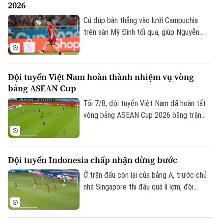
2026
Ngay từ chiều 8/8, người hâm mộ đã có
thể mua vé.
Cú đúp bàn thắng vào lưới Campuchia
trên sân Mỹ Đình tối qua, giúp Nguyễn
Đình Bắc tạm thời độc chiếm vị trí số 1
trong danh sách ghi bàn ASEAN Cup
2026.
Đội tuyển Việt Nam hoàn thành nhiệm vụ vòng
bảng ASEAN Cup
Tối 7/8, đội tuyển Việt Nam đã hoàn tất
vòng bảng ASEAN Cup 2026 bằng trận
đấu tiếp đón Campuchia. Trong lần thứ 2
Liên hệ đường dây nóng (bấm để gọi)
được thi đấu trên sân nhà từ đầu giải,
thầy trò huấn luyện viên Kim Sang Sik mới
Tòa soạn
Tòa soạn
Đội tuyển Indonesia chấp nhận dừng bước
có được niềm vui trọn vẹn ở Mỹ Đình.
0865.116.699 (hotline)
0865.116.699
Ở trận đấu còn lại của bảng A, trước chủ
nhà Singapore thi đấu quá lì lợm, đội
tuyển Indonesia dù có bàn dẫn trước
nhưng chung cuộc vẫn bị cầm chân. Kết