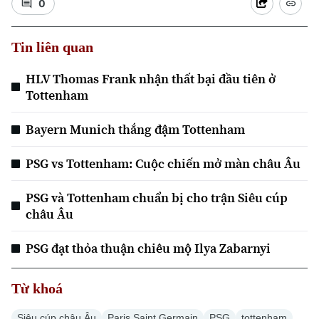
0
Chuyên mục
Tin liên quan
Thời sự
HLV Thomas Frank nhận thất bại đầu tiên ở
Tottenham
Hà Nội
Hà Nội
Bayern Munich thắng đậm Tottenham
Chính trị
Nhịp sống Hà Nội
Thế giới
PSG vs Tottenham: Cuộc chiến mở màn châu Âu
Xã hội
Người Hà Nội
Tin tức
Kinh tế
PSG và Tottenham chuẩn bị cho trận Siêu cúp
An ninh trật tự
Khoảnh khắc Hà Nội
châu Âu
Quân sự
Tin tức
Nhà đất
Công nghệ
Ẩm thực
PSG đạt thỏa thuận chiêu mộ Ilya Zabarnyi
Hồ sơ
Cafe sáng
Tin tức
Tàu và Xe
Người Việt 4 phương
Từ khoá
Tài chính Ngân hàng
Đầu tư
Ô tô
Giáo dục
Siêu cúp châu Âu
Paris Saint Germain
PSG
tottenham