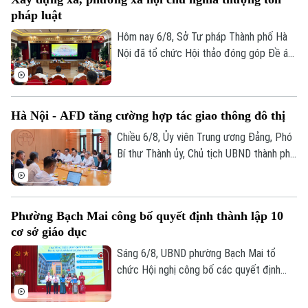
địa một số hạng mục quan trọng.
pháp luật
Hôm nay 6/8, Sở Tư pháp Thành phố Hà
Nội đã tổ chức Hội thảo đóng góp Đề án
“Xây dựng văn hoá tuân thủ pháp luật
trong xây dựng xã, phường xã hội chủ
nghĩa trên địa bàn thành phố Hà Nội”.
Hà Nội - AFD tăng cường hợp tác giao thông đô thị
Chiều 6/8, Ủy viên Trung ương Đảng, Phó
Bí thư Thành ủy, Chủ tịch UBND thành phố
Hà Nội Vũ Đại Thắng đã tiếp Giám đốc Cơ
quan Phát triển Pháp (AFD) tại Việt Nam,
ông Julien Seillan, trao đổi về các dự án
Phường Bạch Mai công bố quyết định thành lập 10
đang triển khai và định hướng mở rộng
cơ sở giáo dục
hợp tác trong thời gian tới.
Sáng 6/8, UBND phường Bạch Mai tổ
chức Hội nghị công bố các quyết định
thành lập các cơ sở giáo dục và công tác
cán bộ quản lý sau sắp xếp đối với các