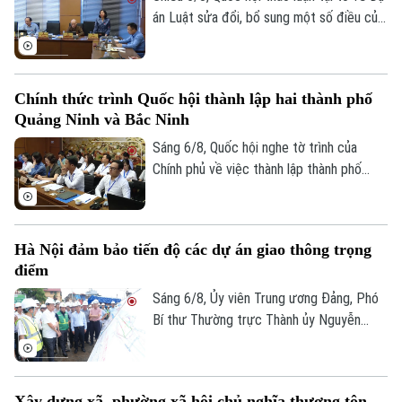
án Luật sửa đổi, bổ sung một số điều của
Luật Kiến trúc. Nhiều đại biểu đồng tình,
dự thảo Luật đã tập trung đổi mới công
tác quản lý hành nghề kiến trúc theo
Chính thức trình Quốc hội thành lập hai thành phố
hướng cắt giảm thủ tục hành chính,
Quảng Ninh và Bắc Ninh
chuyển mạnh từ tiền kiểm sang hậu kiểm
và đẩy mạnh chuyển đổi số.
Sáng 6/8, Quốc hội nghe tờ trình của
Chính phủ về việc thành lập thành phố
Quảng Ninh và thành phố Bắc Ninh.
Hà Nội đảm bảo tiến độ các dự án giao thông trọng
điểm
Sáng 6/8, Ủy viên Trung ương Đảng, Phó
Bí thư Thường trực Thành ủy Nguyễn
Trọng Đông, Trưởng Ban Chỉ đạo giải
phóng mặt bằng các dự án đầu tư trên
địa bàn thành phố Hà Nội, kiểm tra thực
Xây dựng xã, phường xã hội chủ nghĩa thượng tôn