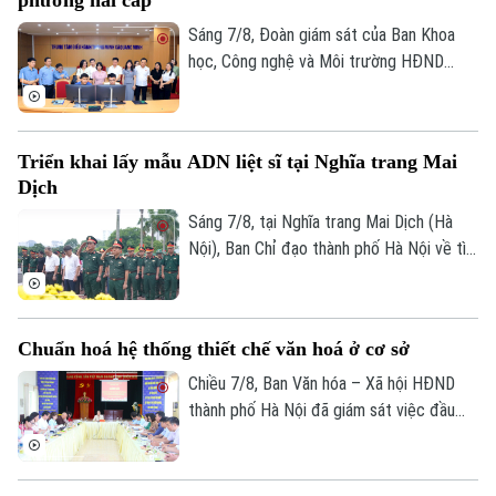
phương hai cấp
Bóng đá
đồng thuận, bàn giao đất để thực hiện
Giải trí
siêu dự án 162.000 tỷ đồng này.
Sáng 7/8, Đoàn giám sát của Ban Khoa
Tư vấn sức khỏe
Quần vợt
học, Công nghệ và Môi trường HĐND
Tin tức
Đã phát sóng
thành phố Hà Nội giám sát tình hình thực
Golf
hiện công tác chuyển đổi số trên địa bàn
Sao
xã Quang Minh giai đoạn 2025-2026.
Triển khai lấy mẫu ADN liệt sĩ tại Nghĩa trang Mai
Điện ảnh
Dịch
Sáng 7/8, tại Nghĩa trang Mai Dịch (Hà
Thời trang
Nội), Ban Chỉ đạo thành phố Hà Nội về tìm
Âm nhạc
kiếm, quy tập và xác định danh tính hài
cốt liệt sĩ trang trọng tổ chức Lễ dâng
hương tưởng niệm và chính thức triển
Chuẩn hoá hệ thống thiết chế văn hoá ở cơ sở
khai công tác lấy mẫu hài cốt liệt sĩ chưa
xác định được thông tin để phục vụ giám
Chiều 7/8, Ban Văn hóa – Xã hội HĐND
định ADN.
thành phố Hà Nội đã giám sát việc đầu
tư, khai thác các thiết chế văn hóa, thể
thao trên địa bàn phường Kiến Hưng.