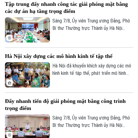
Tập trung đẩy nhanh công tác giải phóng mặt bằng
các dự án hạ tầng trọng điểm
Sáng 7/8, Ủy viên Trung ương Đảng, Phó
Bí thư Thường trực Thành ủy Hà Nội
Nguyễn Trọng Đông, Trưởng ban Chỉ đạo
giải phóng mặt bằng các dự án đầu tư
trên địa bàn thành phố Hà Nội chủ trì hội
Hà Nội xây dựng các mô hình kinh tế tập thể
nghị Ban Chỉ đạo nhằm rà soát, đánh giá
tiến độ công tác giải phóng mặt bằng
Hà Nội đã khuyến khích xây dựng các mô
triển khai các dự án, công trình trọng
hình kinh tế tập thể, phát triển mô hình
điểm trên địa bàn thành phố.
HTX theo Luật năm 2023. Việc kiện toàn,
nâng cao hiệu quả hoạt động của các
HTX đóng vai trò quan trọng trong việc
Đẩy nhanh tiến độ giải phóng mặt bằng công trình
hình thành các mô hình kinh tế tập thể,
trọng điểm
tăng cường liên kết với các đơn vị doanh
nghiệp để đầu tư xây dựng nông nghiệp
Sáng 7/8, Ủy viên Trung ương Đảng, Phó
công nghệ cao và hình thành các chuỗi
Bí thư Thường trực Thành ủy Hà Nội
liên kết sản xuất, tiêu thụ bền vững.
Nguyễn Trọng Đông - Trưởng ban Chỉ đạo