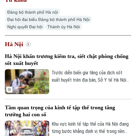
Đảng bộ thành phố Hà nội
Đại hội đại biểu Đảng bộ thành phố Hà Nội
Nghị quyết Đại hội
Thành ủy Hà Nội
Hà Nội
Hà Nội khẩn trương kiểm tra, siết chặt phòng chống
sốt xuất huyết
Trước diễn biến gia tăng của dịch sốt
xuất huyết trên địa bàn, Sở Y tế Hà Nội
vừa ban hành công văn khẩn yêu cầu các
xã, phường tăng cường triển khai các biện
pháp phòng, chống dịch. Ngành y tế cũng
Tầm quan trọng của kinh tế tập thể trong tăng
sẽ thành lập các đoàn kiểm tra, giám sát
trưởng hai con số
công tác phòng chống dịch tại 91 xã
phường.
Khu vực kinh tế tập thể của Hà Nội đang
từng bước khẳng định vị thế trong nền