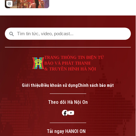
với mục tiêu mọi trẻ em trên địa bàn đều
được đón Tết Trung thu vui tươi, an toàn;
100% trẻ em có hoàn cảnh đặc biệt được
thăm hỏi, tặng quà đầy đủ, kịp thời.
TRANG THÔNG TIN ĐIỆN TỬ
BÁO VÀ PHÁT THANH
& TRUYỀN HÌNH HÀ NỘI
Giới thiệu
Điều khoản sử dụng
Chính sách bảo mật
Theo dõi Hà Nội On
Tải ngay HANOI ON