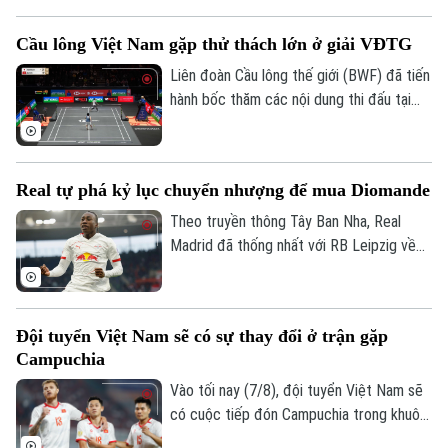
Championship 2026, với 8 điểm cùng hiệu
số +11. Kết quả này đồng thời giúp đội
Cầu lông Việt Nam gặp thử thách lớn ở giải VĐTG
tuyển Futsal Việt Nam giành ngôi Á quân
tại giải đấu diễn ra ở xứ chùa vàng.
Liên đoàn Cầu lông thế giới (BWF) đã tiến
hành bốc thăm các nội dung thi đấu tại
Giải cầu lông vô địch thế giới 2026. Trong
đó, các tay vợt Việt Nam sẽ phải đối mặt
với những thử thách cực đại ngay từ
Real tự phá kỷ lục chuyển nhượng để mua Diomande
vòng 1.
Theo truyền thông Tây Ban Nha, Real
Madrid đã thống nhất với RB Leipzig về
phí chuyển nhượng. Trong đó có 144,5
triệu USD trả trước và 11,5 triệu USD phụ
phí, trở thành bản hợp đồng kỷ lục của
Đội tuyển Việt Nam sẽ có sự thay đổi ở trận gặp
CLB.
Campuchia
Bản quyền thuộc về Cơ quan Báo và Phát thanh Truyền hình Hà Nội Giấy
Vào tối nay (7/8), đội tuyển Việt Nam sẽ
phép số: Số 63/GP-TTDT, cấp ngày 10/05/2023
có cuộc tiếp đón Campuchia trong khuôn
TRANG THÔNG TIN ĐIỆN TỬ
khổ lượt trận cuối cùng vòng bảng ASEAN