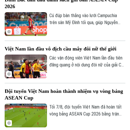
Quần vợt
của đội tuyển Việt Nam trên sân Mỹ Đình.
Tin tức
Đã phát sóng
2026
Ngay từ chiều 8/8, người hâm mộ đã có
Golf
thể mua vé.
Cú đúp bàn thắng vào lưới Campuchia
Sao
trên sân Mỹ Đình tối qua, giúp Nguyễn
Đình Bắc tạm thời độc chiếm vị trí số 1
Điện ảnh
trong danh sách ghi bàn ASEAN Cup
2026.
Thời trang
Việt Nam lần đầu vô địch cầu mây đôi nữ thế giới
Âm nhạc
Các vận động viên Việt Nam lần đầu tiên
đăng quang ở nội dung đôi nữ của giải Cầu
mây vô địch thế giới diễn ra ở Thái Lan
ngày 7/8.
Đội tuyển Việt Nam hoàn thành nhiệm vụ vòng bảng
ASEAN Cup
Tối 7/8, đội tuyển Việt Nam đã hoàn tất
vòng bảng ASEAN Cup 2026 bằng trận
đấu tiếp đón Campuchia. Trong lần thứ 2
được thi đấu trên sân nhà từ đầu giải,