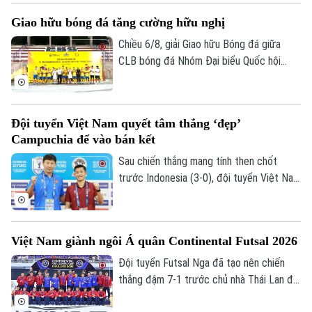
euro phí chuyển nhượng cố định và 15
Giao hữu bóng đá tăng cường hữu nghị
triệu euro phụ phí tùy theo thành tích.
Chiều 6/8, giải Giao hữu Bóng đá giữa
CLB bóng đá Nhóm Đại biểu Quốc hội
khóa XVI, Đại học Bách khoa Hà Nội và
Tập đoàn T&T Group đã diễn ra trong
không khí sôi nổi, đoàn kết và thắm tình
Đội tuyển Việt Nam quyết tâm thắng ‘đẹp’
hữu nghị.
Campuchia để vào bán kết
Sau chiến thắng mang tính then chốt
trước Indonesia (3-0), đội tuyển Việt Nam
đặt một chân vào bán kết ASEAN Cup
2026. Thầy trò HLV Kim Sang Sik chỉ cần
một trận hòa là đi tiếp, nhưng họ muốn
Việt Nam giành ngôi Á quân Continental Futsal 2026
làm nhiều hơn thế trước Campuchia, quyết
thắng đẹp đối thủ đã sớm bị loại để giành
Đội tuyển Futsal Nga đã tạo nên chiến
ngôi nhất bảng.
thắng đậm 7-1 trước chủ nhà Thái Lan để
đăng quang Continental Futsal