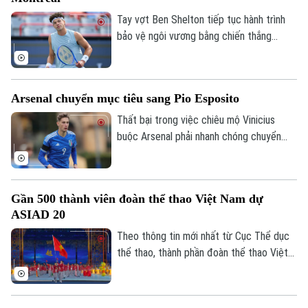
số 5 người Nga, Mirra Andreeva.
Tay vợt Ben Shelton tiếp tục hành trình
bảo vệ ngôi vương bằng chiến thắng
thuyết phục sau hai set trước tay vợt hạt
giống số 31 Zizou Bergs tại giải Canadian
Open.
Arsenal chuyển mục tiêu sang Pio Esposito
Thất bại trong việc chiêu mộ Vinicius
buộc Arsenal phải nhanh chóng chuyển
hướng sang các mục tiêu khác trên thị
Chuyên mục
trường chuyển nhượng khi đội chủ sân
Emirates đang dành sự quan tâm đặc biệt
Thời sự
Gần 500 thành viên đoàn thể thao Việt Nam dự
cho chân sút đầy tiềm năng Pio Esposito,
ASIAD 20
tạo ra cuộc cạnh tranh khốc liệt với Man
Hà Nội
Utd mùa hè năm nay.
Theo thông tin mới nhất từ Cục Thể dục
Hà Nội
thể thao, thành phần đoàn thể thao Việt
Chính trị
Nam dự kiến sang Nhật Bản tranh tài sẽ
Nhịp sống Hà Nội
Thế giới
không quá 500 thành viên, để đảm bảo
Xã hội
tốt nhất chuyên môn.
Người Hà Nội