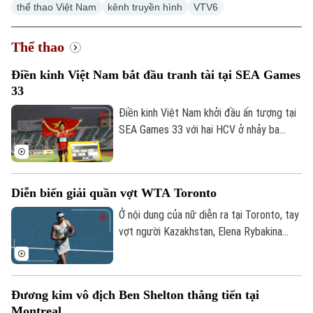
thể thao Việt Nam
kênh truyền hình
VTV6
Thể thao
Điền kinh Việt Nam bắt đầu tranh tài tại SEA Games
33
Điền kinh Việt Nam khởi đầu ấn tượng tại
SEA Games 33 với hai HCV ở nhảy ba
bước và 1.500 mét nữ, cùng hai tấm HCĐ
ở 1.500 mét nam và ném đĩa.
Diễn biến giải quần vợt WTA Toronto
Ở nội dung của nữ diễn ra tại Toronto, tay
vợt người Kazakhstan, Elena Rybakina
xuất sắc giành quyền vào vòng 16 tay vợt
mạnh nhất. Trong khi đó, tay vợt chủ nhà
Leylah Fernandez (hạt giống số 30) đã
Đương kim vô địch Ben Shelton thẳng tiến tại
tạo nên bất ngờ lớn khi đánh bại hạt giống
Montreal