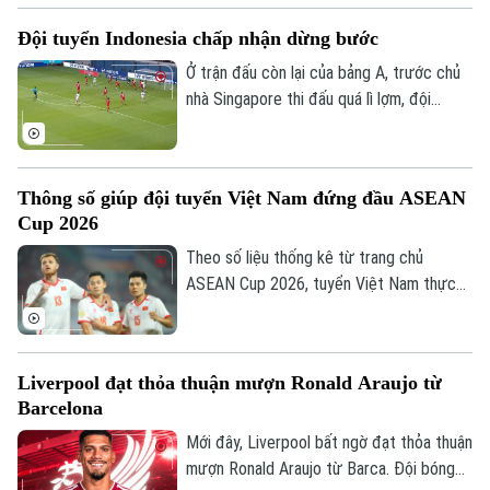
thầy trò huấn luyện viên Kim Sang Sik mới
Đội tuyển Indonesia chấp nhận dừng bước
có được niềm vui trọn vẹn ở Mỹ Đình.
Ở trận đấu còn lại của bảng A, trước chủ
nhà Singapore thi đấu quá lì lợm, đội
tuyển Indonesia dù có bàn dẫn trước
nhưng chung cuộc vẫn bị cầm chân. Kết
quả này là không đủ để giúp đội bóng xứ
Thông số giúp đội tuyển Việt Nam đứng đầu ASEAN
vạn đảo vào bán kết.
Cup 2026
Theo số liệu thống kê từ trang chủ
ASEAN Cup 2026, tuyển Việt Nam thực
hiện tổng cộng 2.202 đường chuyền sau 4
trận, trong đó có tới 1.944 đường chuyền
chính xác, đạt tỷ lệ thành công lên tới
Liverpool đạt thỏa thuận mượn Ronald Araujo từ
88% là những con số ấn tượng nhất từ khi
Barcelona
giải khởi tranh.
Mới đây, Liverpool bất ngờ đạt thỏa thuận
mượn Ronald Araujo từ Barca. Đội bóng