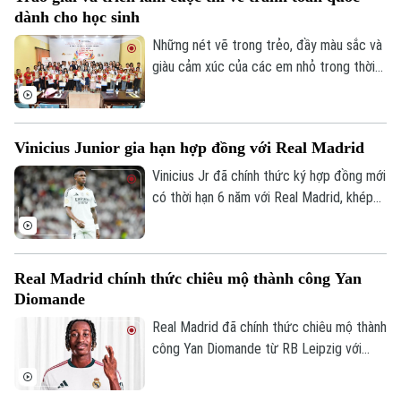
Giustozzi vẫn để lại nhiều dấu ấn khi duy
dành cho học sinh
trì thành tích bất bại và có những màn
trình diễn ấn tượng trước các đối thủ
Những nét vẽ trong trẻo, đầy màu sắc và
hàng đầu.
giàu cảm xúc của các em nhỏ trong thời
gian qua đã góp phần kể câu chuyện về
tinh thần Olympic Việt Nam. Lễ trao giải
cuộc thi vẽ tranh Sắc màu Olympic Việt
Vinicius Junior gia hạn hợp đồng với Real Madrid
Nam – 50 năm Tự hào & Khát vọng mới
được diễn ra tại Hà Nội, nhằm hướng tới
Vinicius Jr đã chính thức ký hợp đồng mới
kỷ niệm 50 năm ngày thành lập Ủy ban
có thời hạn 6 năm với Real Madrid, khép
Liên hệ đường dây nóng (bấm để gọi)
Olympic Việt Nam.
lại những đồn đoán về khả năng chuyển
Tòa soạn
Tòa soạn
đến Arsenal.
0865.116.699 (hotline)
0865.116.699
Real Madrid chính thức chiêu mộ thành công Yan
Diomande
Real Madrid đã chính thức chiêu mộ thành
công Yan Diomande từ RB Leipzig với
mức giá kỷ lục. Tổng giá trị thương vụ lên
tới 140 triệu euro, bao gồm 125 triệu