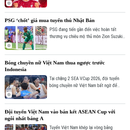
nước Anh sẽ chịu toàn bộ tiền lương của
trung vệ người Uruguay và được cài điều
khoản mua đứt nhưng không bắt buộc.
PSG ‘chốt’ giá mua tuyển thủ Nhật Bản
Theo dõi Hà Nội On
PSG đang tiến gần đến việc hoàn tất
thương vụ chiêu mộ thủ môn Zion Suzuki
từ Parma và dự kiến chi khoảng 36 triệu
euro để đưa Suzuki về sân Parc des
Princes. Thủ môn người Nhật Bản cũng
Bóng chuyền nữ Việt Nam thua ngược trước
được cho là đồng ý ký hợp đồng có thời
Indonesia
hạn đến năm 2031.
Tại chặng 2 SEA V.Cup 2026, đội tuyển
bóng chuyền nữ Việt Nam bất ngờ để
thua trước Indonesia. Đoàn quân của HLV
Ngọc Hoa dẫn trước 2-0 với thế trận, lối
chơi áp đảo. Nhưng rồi họ đánh mất chính
Đội tuyển Việt Nam vào bán kết ASEAN Cup với
mình ở những set tiếp theo.
ngôi nhất bảng A
Tuyển Việt Nam khép lại vòng bảng