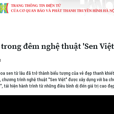
TRANG THÔNG TIN ĐIỆN TỬ
CỦA CƠ QUAN BÁO VÀ PHÁT THANH TRUYỀN HÌNH HÀ NỘ
KINH TẾ
NHÀ ĐẤT
TÀU VÀ XE
GIÁO DỤC
VĂN HÓA
SỨC KHỎ
i
Tin tức
Tin tức
Ô tô
Tin tức
Tin tức
Y tế
 trong đêm nghệ thuật 'Sen Việt
ự
Cafe sáng
Đầu tư
Tàu
Tuyển sinh
Làng nghề
Dinh dư
Nội
Tài chính Ngân hàng
Căn hộ
Xe máy
Hướng nghiệp
Di tích
Tư vấn 
1
iệt 4 phương
Doanh nghiệp
Đất đai
Thị trường
a sen từ lâu đã trở thành biểu tượng của vẻ đẹp thanh khiết,
, chương trình nghệ thuật "Sen Việt" được xây dựng với ba c
Kinh nghiệm
Đánh giá
", tái hiện hành trình từ những điều bình dị đến giá trị cao 