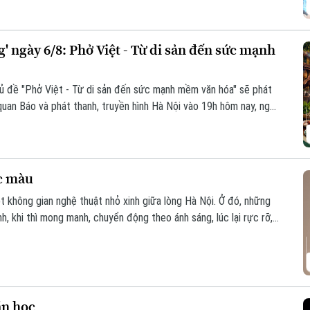
 ngày 6/8: Phở Việt - Từ di sản đến sức mạnh
hủ đề "Phở Việt - Từ di sản đến sức mạnh mềm văn hóa" sẽ phát
quan Báo và phát thanh, truyền hình Hà Nội vào 19h hôm nay, ngày
c màu
t không gian nghệ thuật nhỏ xinh giữa lòng Hà Nội. Ở đó, những
, khi thì mong manh, chuyển động theo ánh sáng, lúc lại rực rỡ,
vì thế trở thành một khúc giao mùa của hội họa.
ăn học