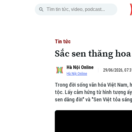
Thứ Bảy
THỜI SỰ
HÀ NỘI
THẾ GIỚI
08 Tháng 08, 2026
Hà Nội
Nhịp sống Hà Nộ
Tin tức
Tin tức
Sắc sen thăng hoa
Chính trị
Người Hà Nội
Quân s
Hà Nội Online
Xã hội
Khoảnh khắc Hà 
Hồ sơ
29/06/2026, 07:3
Hà Nội Online
An ninh trật tự
Ẩm thực
Người V
Trong đời sống văn hóa Việt Nam, ho
tộc. Lấy cảm hứng từ hình tượng ấy
Công nghệ
sen dâng đời" và "Sen Việt tỏa sáng
Skip Ad