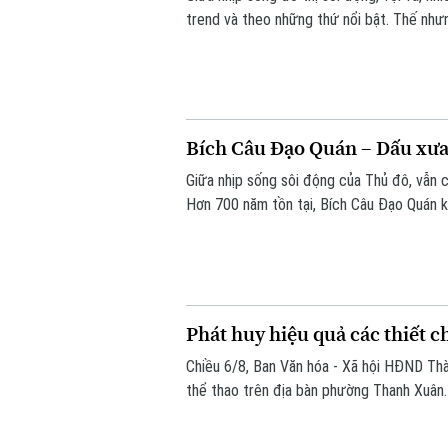
trend và theo những thứ nổi bật. Thế như
bảng điểm hay áp lực thi cử, là lựa chọn 
dưỡng theo một cách rất riêng.
Bích Câu Đạo Quán – Dấu xưa 
Giữa nhịp sống sôi động của Thủ đô, vẫn 
Hơn 700 năm tồn tại, Bích Câu Đạo Quán kh
để người dân và du khách tìm về sự bình 
Phát huy hiệu quả các thiết c
Chiều 6/8, Ban Văn hóa - Xã hội HĐND Thàn
thể thao trên địa bàn phường Thanh Xuân.