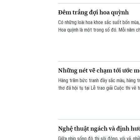
Đêm trắng đợi hoa quỳnh
Có những loài hoa khoe sắc suốt bốn mùa,
Hoa quỳnh là một trong số đó. Mỗi năm chỉ
âm thầm bung nở rồi khép lại khi bình minh
Những nét vẽ chạm tới ước m
Hàng trăm bức tranh đầy sắc màu, hàng t
thơ đã hội tụ tại Lễ trao giải Cuộc thi vẽ
ngày hội tôn vinh những tài năng nhí, chươ
vào một tương lai tốt đẹp hơn dành cho t
Nghệ thuật ngách và định h
Giữa nhịp sống đô thị sôi động, vội vã, n