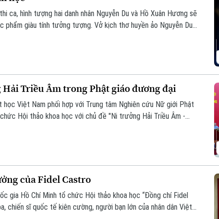
 thi ca, hình tượng hai danh nhân Nguyễn Du và Hồ Xuân Hương sẽ
ác phẩm giàu tính tưởng tượng. Vở kịch thơ huyền ảo Nguyễn Du
ng đến cho khán giả một trải nghiệm nghệ thuật mới mẻ, nơi văn
ng Hải Triều Âm trong Phật giáo đương đại
t học Việt Nam phối hợp với Trung tâm Nghiên cứu Nữ giới Phật
 chức Hội thảo khoa học với chủ đề "Ni trưởng Hải Triều Âm -
 giáo Việt Nam đương đại".
tưởng của Fidel Castro
quốc gia Hồ Chí Minh tổ chức Hội thảo khoa học “Đồng chí Fidel
a, chiến sĩ quốc tế kiên cường, người bạn lớn của nhân dân Việt