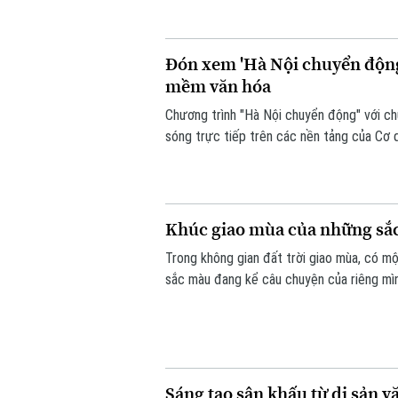
Đón xem 'Hà Nội chuyển động'
mềm văn hóa
Chương trình "Hà Nội chuyển động" với c
sóng trực tiếp trên các nền tảng của Cơ 
6/8.
Khúc giao mùa của những sắ
Trong không gian đất trời giao mùa, có mộ
sắc màu đang kể câu chuyện của riêng mình
vui tươi. Triển lãm "Những lớp thân quen" 
Sáng tạo sân khấu từ di sản v