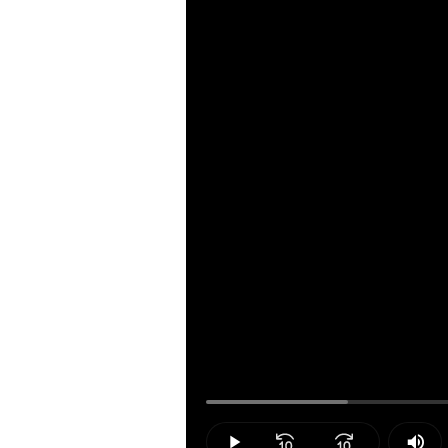
Loaded
:
15.20%