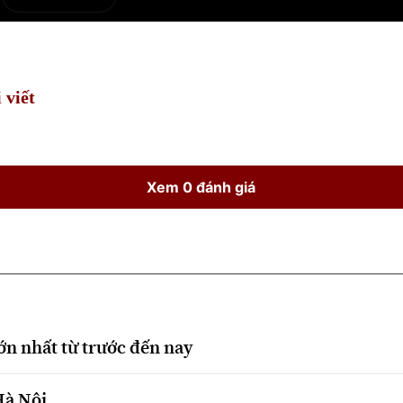
e
Current
Duration
Time
 viết
Xem 0 đánh giá
ớn nhất từ trước đến nay
Hà Nội