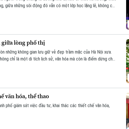
ng, giữa những sôi động đó vẫn có một lớp học lặng lẽ, không có
của số ít người trẻ ngày nay nhưng là nơi đam mê được nuôi
giữa lòng phố thị
còn những không gian lưu giữ vẻ đẹp trầm mặc của Hà Nội xưa.
ông chỉ là một di tích lịch sử, văn hóa mà còn là điểm dừng chân
yên giữa phố phường.
hế văn hóa, thể thao
h phố giám sát việc đầu tư, khai thác các thiết chế văn hóa,