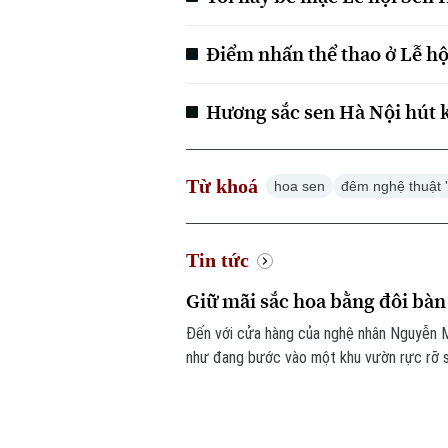
Điểm nhấn thể thao ở Lễ hộ
Hương sắc sen Hà Nội hút 
Từ khoá
hoa sen
đêm nghệ thuật '
Tin tức
Giữ mãi sắc hoa bằng đôi bàn
Đến với cửa hàng của nghệ nhân Nguyễn M
như đang bước vào một khu vườn rực rỡ 
phân biệt với hoa thật. Đằng sau vẻ đẹp ấ
một người từng là họa sĩ.