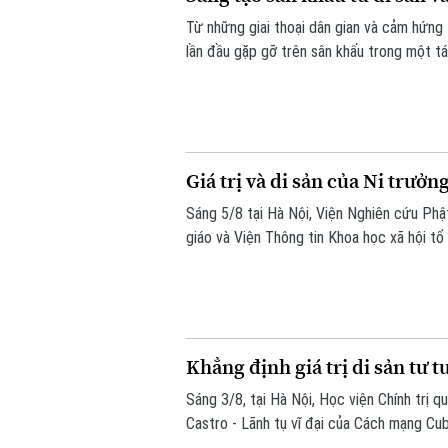
Từ những giai thoại dân gian và cảm hứng
lần đầu gặp gỡ trên sân khấu trong một t
– Hồ Xuân Hương ngoại truyện hứa hẹn ma
học, sân khấu và âm nhạc cùng hòa quyện.
Giá trị và di sản của Ni trưở
Sáng 5/8 tại Hà Nội, Viện Nghiên cứu Phậ
giáo và Viện Thông tin Khoa học xã hội tổ
Cuộc đời, đóng góp và vai trò trong Phật
Khẳng định giá trị di sản tư 
Sáng 3/8, tại Hà Nội, Học viện Chính trị 
Castro - Lãnh tụ vĩ đại của Cách mạng Cub
Nam”.