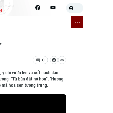
I
E
THỂ THAO
GIẢI TRÍ
ĐÃ PHÁT SÓNG
Bóng đá
Tin tức
'
ỡng
Quần vợt
Sao
sức khỏe
Golf
Điện ảnh
0
Thời trang
 ý chí vươn lên và cốt cách dân
hương: "Từ bùn đất nở hoa", "Hương
Âm nhạc
đẹp mà hoa sen tượng trưng.