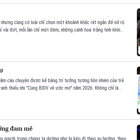
 nhưng cũng có loài chỉ chọn một khoảnh khắc rất ngắn để nở rộ.
 vài đợt, mỗi lần chỉ một đêm, những cánh hoa trắng tinh khôi
 vừa lên.
ơ
răm câu chuyện được kể bằng trí tưởng tượng hồn nhiên của trẻ
 tranh thiếu nhi "Cùng BIDV vẽ ước mơ" năm 2026. Không chỉ là
ng trình còn lan tỏa thông điệp về khát vọng, sáng tạo và niềm tin
hế hệ trẻ.
ướng đam mê
hiều người trong chúng ta dường như bị kéo đi theo xu hướng, theo