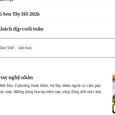
i Sen Tây Hồ 2026
khách dịp cuối tuần
Sen Việt'
văn hoá
 tay nghệ nhân
inh Đức ở phường Hoàn Kiếm, Hà Nội, nhiều người có cảm giác
sắc màu. Những bông hoa lụa mềm mại, sống động đến mức khó
y là sự tỉ mỉ trong từng nét vẽ, từng lớp màu và cả góc nhìn của