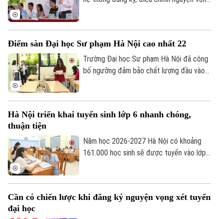
xét tuyển đại học, cao đẳng năm 2026
của Bộ Giáo dục và Đào tạo sẽ chính thức
đóng. Đây là thời điểm thí sinh cần khẩn
Điểm sàn Đại học Sư phạm Hà Nội cao nhất 22
trương rà soát toàn bộ thông tin trước
khi chốt nguyện vọng.
Trường Đại học Sư phạm Hà Nội đã công
bố ngưỡng đảm bảo chất lượng đầu vào
(điểm sàn), nhóm ngành đào tạo giáo viên
cao nhất.
Hà Nội triển khai tuyển sinh lớp 6 nhanh chóng,
thuận tiện
Năm học 2026-2027 Hà Nội có khoảng
161.000 học sinh sẽ được tuyển vào lớp
Bản quyền thuộc về Cơ quan Báo và Phát thanh Truyền hình Hà Nội Giấy
6. Bắt đầu từ 7/7 đến 24 giờ ngày 9/7,
phép số: Số 63/GP-TTDT, cấp ngày 10/05/2023
phụ huynh có con vào lớp 6 thực hiện
TRANG THÔNG TIN ĐIỆN TỬ
đăng ký tuyển sinh trực tuyến và chuẩn bị
Cần có chiến lược khi đăng ký nguyện vọng xét tuyển
đầy đủ hồ sơ để việc nhập học diễn ra
CỦA CƠ QUAN BÁO VÀ PHÁT THANH TRUYỀN HÌNH HÀ NỘI
đại học
thuận lợi, đúng quy định.