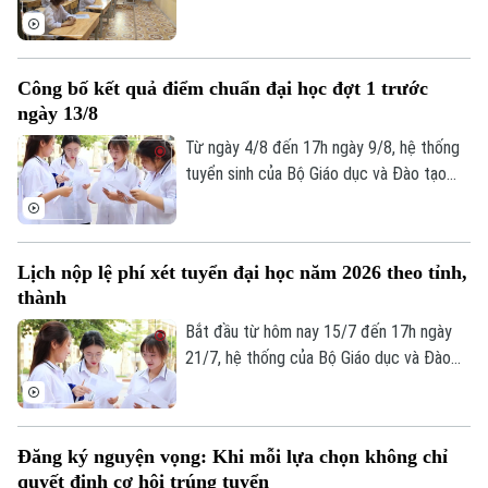
sinh chung, Bộ nhận thấy một số tồn tại
về dữ liệu điểm học bạ, phiếu đăng ký,
minh chứng ưu tiên và chứng chỉ ngoại
Công bố kết quả điểm chuẩn đại học đợt 1 trước
ngữ, dữ liệu khu vực ưu tiên. Cụ thể, hơn
ngày 13/8
125.000 thí sinh chưa được duyệt minh
chứng ưu tiên và chứng chỉ ngoại ngữ.
Từ ngày 4/8 đến 17h ngày 9/8, hệ thống
tuyển sinh của Bộ Giáo dục và Đào tạo
thực hiện lọc ảo toàn quốc. Các trường
đại học phải công bố điểm chuẩn đợt 1
trước ngày 13/8.
Lịch nộp lệ phí xét tuyển đại học năm 2026 theo tỉnh,
thành
Bắt đầu từ hôm nay 15/7 đến 17h ngày
21/7, hệ thống của Bộ Giáo dục và Đào
Theo dõi Hà Nội On
tạo sẽ mở cổng nộp lệ phí xét tuyển trực
tuyến. Để tránh tình trạng nghẽn mạng,
lịch thanh toán tại 34 tỉnh, thành phố đã
Đăng ký nguyện vọng: Khi mỗi lựa chọn không chỉ
được chia làm 6 mốc thời gian khác nhau.
quyết định cơ hội trúng tuyển