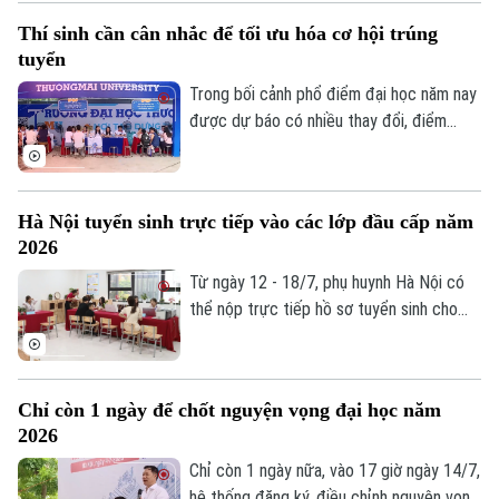
khác với trước đây, điều khiến nhiều học
Thí sinh cần cân nhắc để tối ưu hóa cơ hội trúng
sinh và phụ huynh băn khoăn không chỉ là
tuyển
chọn trường nào, mà là học gì để có thể
thích ứng với một thị trường lao động
Trong bối cảnh phổ điểm đại học năm nay
Liên hệ đường dây nóng (bấm để gọi)
đang thay đổi rất nhanh dưới tác động
được dự báo có nhiều thay đổi, điểm
Tòa soạn
Tòa soạn
của trí tuệ nhân tạo.
chuẩn của nhiều ngành có thể biến động
theo cả hai chiều, việc đăng ký nguyện
0865.116.699 (hotline)
0865.116.699
vọng không còn đơn thuần là chọn trường
Hà Nội tuyển sinh trực tiếp vào các lớp đầu cấp năm
yêu thích mà cần có một chiến lược hợp
2026
lý để vừa theo đuổi ước mơ, vừa bảo đảm
cơ hội trúng tuyển.
Từ ngày 12 - 18/7, phụ huynh Hà Nội có
thể nộp trực tiếp hồ sơ tuyển sinh cho
con vào lớp 1, lớp 6 và mầm non 5 tuổi
năm học 2026-2027.
Chỉ còn 1 ngày để chốt nguyện vọng đại học năm
2026
Chỉ còn 1 ngày nữa, vào 17 giờ ngày 14/7,
hệ thống đăng ký, điều chỉnh nguyện vọng