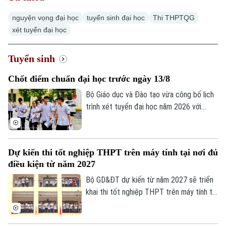
nguyện vọng đại học
tuyển sinh đại học
Thi THPTQG
Hà Nội
Hà Nội
xét tuyển đại học
Chính trị
Nhịp sống Hà Nội
Thế giới
Tuyển sinh
Xã hội
Người Hà Nội
Chốt điểm chuẩn đại học trước ngày 13/8
Tin tức
Kinh tế
Bộ Giáo dục và Đào tạo vừa công bố lịch
An ninh trật tự
Khoảnh khắc Hà Nội
Quân sự
trình xét tuyển đại học năm 2026 với
Tin tức
Nhà đất
Công nghệ
nhiều mốc thời gian quan trọng. Đáng chú
Ẩm thực
Hồ sơ
ý, sau khi hoàn tất quá trình lọc ảo, các cơ
Cafe sáng
Tin tức
Tàu và Xe
sở đào tạo sẽ không được điều chỉnh
Dự kiến thi tốt nghiệp THPT trên máy tính tại nơi đủ
Người Việt 4 phương
danh sách thí sinh trúng tuyển và phải
Tài chính Ngân hàng
điều kiện từ năm 2027
Đầu tư
công bố điểm chuẩn trước 17 giờ ngày
Ô tô
Giáo dục
13/8.
Bộ GD&ĐT dự kiến từ năm 2027 sẽ triển
Doanh nghiệp
Căn hộ
khai thi tốt nghiệp THPT trên máy tính tại
Tàu
Tin tức
Văn hóa
một số địa phương, thí sinh thi trên máy
Đất đai
và trên giấy sẽ dùng chung đề trắc
Xe máy
Tuyển sinh