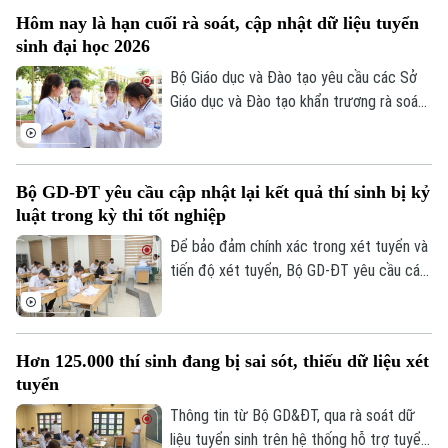
Tin tức
nghiệm.
Sức khỏe
Kinh nghiệm
Hôm nay là hạn cuối rà soát, cập nhật dữ liệu tuyển
Thị trường
Hướng nghiệp
sinh đại học 2026
Làng nghề
Y tế
Thể thao
Đánh giá
Bộ Giáo dục và Đào tạo yêu cầu các Sở
Di tích
Giáo dục và Đào tạo khẩn trương rà soát,
Dinh dưỡng
Bóng đá
Giải trí
cập nhật dữ liệu tuyển sinh đại học, cao
đẳng trên Hệ thống hỗ trợ tuyển sinh
Tư vấn sức khỏe
Quần vợt
chung, hoàn thành trước 17 giờ hôm nay
Tin tức
Đã phát sóng
Bộ GD-ĐT yêu cầu cập nhật lại kết quả thí sinh bị kỷ
(24/7/2026). Các điểm tiếp nhận hồ sơ
Golf
luật trong kỳ thi tốt nghiệp
Sao
được yêu cầu tuyệt đối không để chậm
muộn hoặc bỏ sót đơn thư của thí sinh.
Để bảo đảm chính xác trong xét tuyển và
Điện ảnh
tiến độ xét tuyển, Bộ GD-ĐT yêu cầu các
sở cập nhật lại kết quả thi của thí sinh bị
Thời trang
kỷ luật trong kỳ thi tốt nghiệp THPT dẫn
đến thay đổi điểm thi lên Hệ thống hỗ trợ
Âm nhạc
Hơn 125.000 thí sinh đang bị sai sót, thiếu dữ liệu xét
tuyển sinh chung đối với thi sinh.
tuyển
Thông tin từ Bộ GD&ĐT, qua rà soát dữ
liệu tuyển sinh trên hệ thống hỗ trợ tuyển