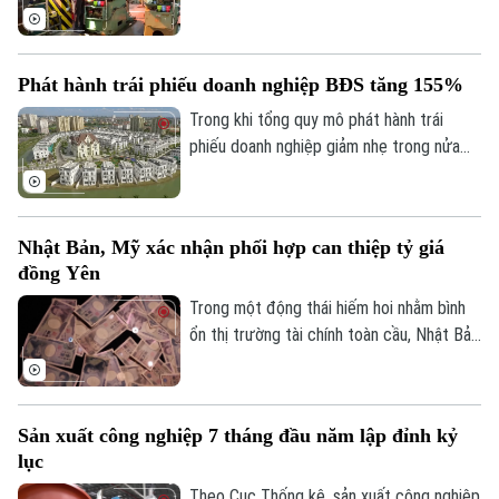
nhất trong nhiều năm trở lại đây. Kết quả
này cho thấy đà phục hồi và mở rộng sản
xuất tiếp tục được duy trì trên cả nước.
Phát hành trái phiếu doanh nghiệp BĐS tăng 155%
Trong khi tổng quy mô phát hành trái
phiếu doanh nghiệp giảm nhẹ trong nửa
đầu năm 2026, nhóm bất động sản ghi
nhận đà phục hồi mạnh mẽ về huy động
vốn.
Nhật Bản, Mỹ xác nhận phối hợp can thiệp tỷ giá
đồng Yên
Liên hệ đường dây nóng (bấm để gọi)
Tòa soạn
Tòa soạn
Trong một động thái hiếm hoi nhằm bình
ổn thị trường tài chính toàn cầu, Nhật Bản
0865.116.699 (hotline)
0865.116.699
và Mỹ đã chính thức xác nhận việc phối
hợp can thiệp vào thị trường ngoại hối để
hỗ trợ đồng Yên. Đây là chiến dịch chung
Sản xuất công nghiệp 7 tháng đầu năm lập đỉnh kỷ
đầu tiên giữa hai đồng minh kể từ năm
lục
2011, nhằm ngăn chặn đà mất giá lịch sử
của đồng nội tệ Nhật Bản.
Theo Cục Thống kê, sản xuất công nghiệp