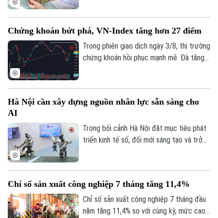
hai phiên hút ròng đầu tuần và ba phiên
bơm ròng cuối tuần. Lãi suất liên ngân
Chứng khoán bứt phá, VN-Index tăng hơn 27 điểm
hàng qua đêm về dưới ngưỡng 1%/năm là
tín hiệu cho thấy áp lực thanh khoản hệ
Trong phiên giao dịch ngày 3/8, thị trường
thống đã giảm mạnh, đặc biệt ở các kỳ
chứng khoán hồi phục mạnh mẽ. Đà tăng
hạn rất ngắn.
tích cực khiến sắc xanh bao phủ hầu hết
các nhóm ngành. Kết thúc phiên giao dịch,
VN-Index tăng 27,06 điểm (+1,56%), lên
Hà Nội cần xây dựng nguồn nhân lực sẵn sàng cho
mức 1.763,84 điểm; HNX-Index tăng 8,03
AI
điểm (+2,96%), lên mức 279,28 điểm.
Trong bối cảnh Hà Nội đặt mục tiêu phát
triển kinh tế số, đổi mới sáng tạo và trở
thành trung tâm công nghệ của cả nước,
xây dựng nguồn nhân lực sẵn sàng cho AI
không còn là lựa chọn mà đã trở thành
Chỉ số sản xuất công nghiệp 7 tháng tăng 11,4%
yêu cầu cấp thiết, quyết định năng lực
cạnh tranh của doanh nghiệp và của chính
Chỉ số sản xuất công nghiệp 7 tháng đầu
nền kinh tế Thủ đô.
năm tăng 11,4% so với cùng kỳ, mức cao