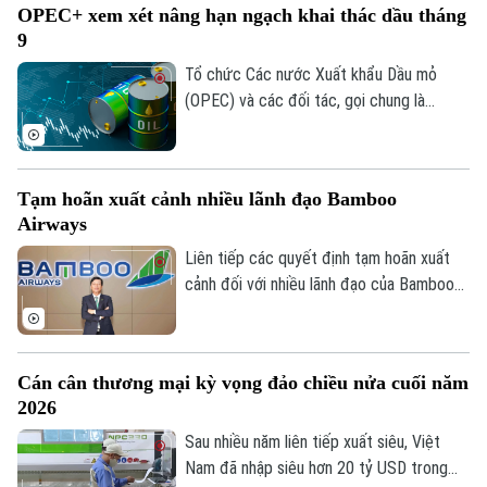
OPEC+ xem xét nâng hạn ngạch khai thác dầu tháng
Lâm và Phúc Thịnh, nhiều doanh nghiệp đã
9
sẵn sàng chung tay, góp nguồn lực và
đồng hành cùng địa phương để hiện thực
Tổ chức Các nước Xuất khẩu Dầu mỏ
hóa các mục tiêu của đề án.
(OPEC) và các đối tác, gọi chung là
OPEC+, dự kiến sẽ tiếp tục nâng hạn
ngạch khai thác dầu trong tháng 9 tại
cuộc họp trực tuyến diễn ra vào tối 2/8.
Tạm hoãn xuất cảnh nhiều lãnh đạo Bamboo
Động thái này diễn ra trong bối cảnh căng
Airways
thẳng tại Trung Đông vẫn gây ra nhiều
gián đoạn đối với nguồn cung năng lượng
Liên tiếp các quyết định tạm hoãn xuất
toàn cầu.
cảnh đối với nhiều lãnh đạo của Bamboo
Airways đang thu hút sự quan tâm của dư
luận và giới đầu tư. Động thái này làm dấy
lên nhiều câu hỏi về tình hình của doanh
Cán cân thương mại kỳ vọng đảo chiều nửa cuối năm
nghiệp.
2026
Bản quyền thuộc về Cơ quan Báo và Phát thanh Truyền hình Hà Nội Giấy
Sau nhiều năm liên tiếp xuất siêu, Việt
phép số: Số 63/GP-TTDT, cấp ngày 10/05/2023
Nam đã nhập siêu hơn 20 tỷ USD trong