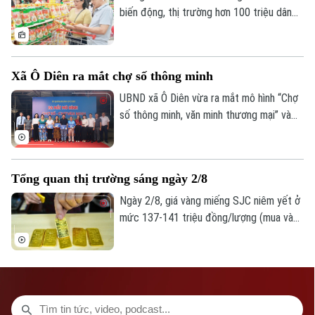
hợp tác học thuật quốc tế.
biến động, thị trường hơn 100 triệu dân
tiếp tục là điểm tựa quan trọng của tăng
trưởng. Tuy nhiên, khi người tiêu dùng
ngày càng thận trọng, kích cầu không thể
Xã Ô Diên ra mắt chợ số thông minh
chỉ dựa vào khuyến mại. Yêu cầu đặt ra là
kết nối hiệu quả sản xuất với phân phối,
UBND xã Ô Diên vừa ra mắt mô hình “Chợ
mở rộng thương mại điện tử, thanh toán
số thông minh, văn minh thương mại” và
số và củng cố niềm tin thị trường.
“Tuyến đường Phan Xích thanh toán
không dùng tiền mặt”, góp phần thúc đẩy
chuyển đổi số trong hoạt động thương
Tổng quan thị trường sáng ngày 2/8
mại và từng bước xây dựng kinh tế số
trên địa bàn.
Ngày 2/8, giá vàng miếng SJC niêm yết ở
mức 137-141 triệu đồng/lượng (mua vào
- bán ra), giảm 900.000 đồng một lượng ở
cả hai chiều so với ngày 1/8.