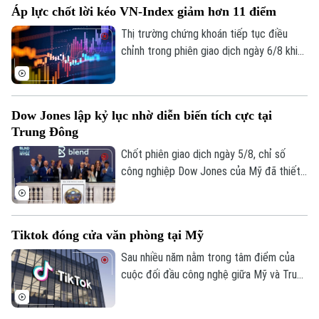
Áp lực chốt lời kéo VN-Index giảm hơn 11 điểm
xử phạt lên tới hơn 572 triệu đồng.
Thị trường chứng khoán tiếp tục điều
chỉnh trong phiên giao dịch ngày 6/8 khi
áp lực chốt lời gia tăng ở nhóm cổ phiếu
vốn hóa lớn. Dù lực bán không quá mạnh,
dòng tiền thận trọng khiến chỉ số không
Dow Jones lập kỷ lục nhờ diễn biến tích cực tại
thể phục hồi. Kết phiên, VN-Index giảm
Trung Đông
11,68 điểm, xuống mức 1.764,78 điểm;
HNX-Index cũng giảm 0,95 điểm xuống
Chốt phiên giao dịch ngày 5/8, chỉ số
mức 292,64 điểm.
công nghiệp Dow Jones của Mỹ đã thiết
lập mức cao kỷ lục mới nhờ những tín hiệu
tiến triển hướng tới hòa bình tại khu vực
Trung Đông. Diễn biến này được kỳ vọng
Tiktok đóng cửa văn phòng tại Mỹ
sẽ giải tỏa bớt áp lực lạm phát toàn cầu.
Sau nhiều năm nằm trong tâm điểm của
cuộc đối đầu công nghệ giữa Mỹ và Trung
Quốc, số phận của TikTok tại thị trường
Mỹ đã dần ngã ngũ với một cấu trúc sở