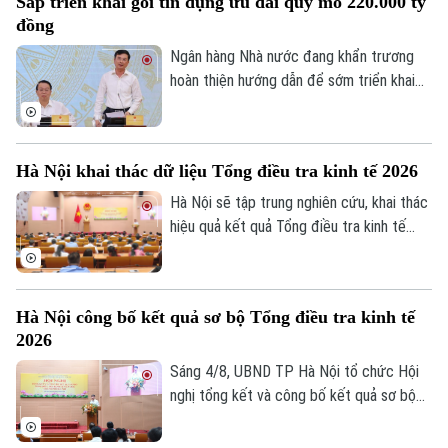
Sắp triển khai gói tín dụng ưu đãi quy mô 220.000 tỷ
đồng
Ngân hàng Nhà nước đang khẩn trương
hoàn thiện hướng dẫn để sớm triển khai
chương trình tín dụng ưu đãi quy mô
khoảng 220.000 tỷ đồng dành cho doanh
nghiệp nhỏ và vừa thuộc các lĩnh vực ưu
Hà Nội khai thác dữ liệu Tổng điều tra kinh tế 2026
tiên. Đây là thông tin được Phó Thống
đốc Ngân hàng Nhà nước Phạm Thanh Hà
Hà Nội sẽ tập trung nghiên cứu, khai thác
cho biết tại Họp báo Chính phủ thường kỳ
hiệu quả kết quả Tổng điều tra kinh tế
tháng 7/2026 diễn ra chiều 3/8, tại Hà
năm 2026 để phục vụ hoạch định chính
Nội.
sách, xây dựng kịch bản phát triển kinh tế
- xã hội. Đây là chỉ đạo của Phó Chủ tịch
Hà Nội công bố kết quả sơ bộ Tổng điều tra kinh tế
UBND thành phố Hà Nội Nguyễn Xuân
2026
Lưu, Trưởng Ban Chỉ đạo Tổng điều tra
kinh tế năm 2026 thành phố tại Hội nghị
Sáng 4/8, UBND TP Hà Nội tổ chức Hội
tổng kết và công bố kết quả sơ bộ Tổng
nghị tổng kết và công bố kết quả sơ bộ
điều tra kinh tế năm 2026.
Tổng điều tra kinh tế năm 2026. Hội nghị
do Phó Chủ tịch UBND thành phố Nguyễn