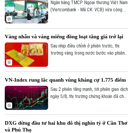
lý và cơ chế quản trị rủi ro phù hợp.
Ngân hàng TMCP Ngoại thương Việt Nam
Quần vợt
Tin tức
Đã phát sóng
(Vietcombank - Mã CK: VCB) vừa công bố
lãi suất cho vay bình quân kỳ tháng
Golf
Sao
6/2026 ở mức 7,5%/năm, tăng 0,3 điểm
phần trăm so với tháng trước và là tháng
Điện ảnh
Vàng nhẫn và vàng miếng đồng loạt tăng giá trở lại
tăng thứ năm liên tiếp.
Sau nhịp điều chỉnh ở phiên trước, thị
Thời trang
trường vàng trong nước bước vào phiên
giao dịch mới với xu hướng hồi phục ở cả
Âm nhạc
2 chiều mua vào và bán ra. Điểm đáng chú
ý là hiện vàng nhẫn lại được niêm yết cao
VN-Index rung lắc quanh vùng kháng cự 1.775 điểm
hơn cả giá vàng miếng SJC 1,4 triệu
đồng/lượng.
Sau 2 phiên tăng mạnh, tới phiên giao dịch
ngày 5/8, thị trường chứng khoán đã cho
thấy những diễn biến trái chiều. Trong khi
VN-Index đã chững lại nhịp tăng thì HNX-
index vẫn khá tích cực. Kết thúc phiên
DXG dừng đầu tư hai khu đô thị nghìn tỷ ở Cần Thơ
giao dịch, VN-index giảm 0,77 điểm
và Phú Thọ
(0,04%) xuống còn 1776,46 điểm. HNX-