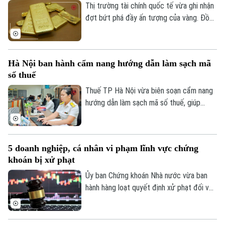
Thị trường tài chính quốc tế vừa ghi nhận
đợt bứt phá đầy ấn tượng của vàng. Đồng
USD suy yếu, lợi suất trái phiếu Kho bạc
Mỹ giảm và những tín hiệu tích cực từ
các cuộc đàm phán giữa Mỹ và Iran được
Hà Nội ban hành cẩm nang hướng dẫn làm sạch mã
cho là các yếu tố làm thay đổi tâm lý của
số thuế
giới đầu tư.
Thuế TP Hà Nội vừa biên soạn cẩm nang
hướng dẫn làm sạch mã số thuế, giúp
người nộp thuế nhận biết trạng thái mã số
thuế, xử lý các trường hợp cần cập nhật
thông tin và hạn chế phát sinh vướng mắc
5 doanh nghiệp, cá nhân vi phạm lĩnh vực chứng
trong quá trình thực hiện nghĩa vụ thuế.
khoán bị xử phạt
Ủy ban Chứng khoán Nhà nước vừa ban
hành hàng loạt quyết định xử phạt đối với
các tổ chức, cá nhân vi phạm quy định
trong lĩnh vực chứng khoán. Chỉ trong thời
gian từ ngày 31/7 đến 4/8, tổng số tiền