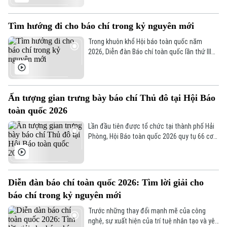
mở quan trọng về tương lai của báo chí trong
bối cảnh chuyển đổi số và sự phát triển mạnh
Tìm hướng đi cho báo chí trong kỷ nguyên mới
mẽ của trí tuệ nhân tạo.
Trong khuôn khổ Hội báo toàn quốc năm
2026, Diễn đàn Báo chí toàn quốc lần thứ III
đã diễn ra trong 2 ngày 19/6 và 20/6. Diễn
đàn không chỉ là nơi trao đổi nghiệp vụ mà
còn mở ra những góc nhìn đa chiều về các
vấn đề đang đặt ra đối với báo chí trong bối
Ấn tượng gian trưng bày báo chí Thủ đô tại Hội Báo
cảnh chuyển đổi số và sự thay đổi mạnh mẽ
toàn quốc 2026
của môi trường truyền thông hiện nay.
Lần đầu tiên được tổ chức tại thành phố Hải
Phòng, Hội Báo toàn quốc 2026 quy tụ 66 cơ
quan báo chí và các cấp Hội Nhà báo với 87
gian trưng bày đặc sắc của cơ quan báo chí
Trung ương và địa phương trên cả nước.
Trong đó, gian trưng bày của Hội Nhà báo
Diễn đàn báo chí toàn quốc 2026: Tìm lời giải cho
thành phố Hà Nội thu hút đông đảo khách
báo chí trong kỷ nguyên mới
tham quan, các nhà báo và đại biểu đến tìm
hiểu.
Trước những thay đổi mạnh mẽ của công
nghệ, sự xuất hiện của trí tuệ nhân tạo và yêu