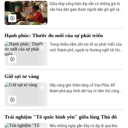
Giữa nhịp sống hiện đại vẫn có những giá trị
văn hóa dân gian được người dân gìn giữ và
trao truyền từ thế hệ này sang thế hệ khác.
Tại thôn Phúc Lâm, xã Đại Xuyên, nghệ thuật
hát trống quân không chỉ còn hiện diện trong
ký ức hay những ngày hội làng, mà vẫn được
Hạnh phúc: Thước đo mới của sự phát triển
gìn giữ bằng tình yêu và sự gắn bó của chính
những người dân nơi đây.
Trong nhiều năm, khi nói về sự phát triển của
một thành phố, người ta thường nghĩ tới tốc
độ tăng trưởng, những công trình mới, hay
những con số đầu tư. Nhưng ngày nay, ngày
càng nhiều quốc gia và thành phố trên thế
giới lựa chọn một cách tiếp cận khác. Họ
Giữ sợi tơ vàng
không chỉ hỏi: "Thành phố phát triển nhanh
đến đâu?" mà còn hỏi: "Người dân có thực sự
Hãy cùng ghé thăm làng cổ Vạn Phúc để
hạnh phúc khi sống ở đây hay không?".
khám phá quy trình dệt lụa tơ tằm thủ công
tinh xảo, và cảm nhận sức sống trăm năm
của làng nghề dệt lụa truyền thống danh
Chuyên mục
tiếng này.
Trải nghiệm "Tổ quốc bình yên" giữa lòng Thủ đô
Thời sự
Nếu những ngày gần đây có dịp đi qua khu