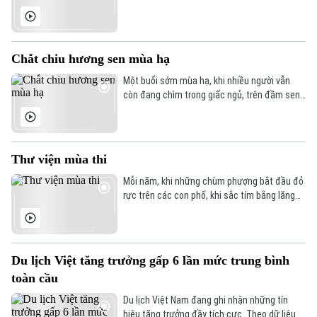
Trách nhiệm trong kỷ nguyên mới" vào chiều
19/6 tại thành phố Hải Phòng. Đây là hoạt
động trọng tâm trong chuỗi sự kiện kỷ niệm
101 năm Ngày Báo chí Cách mạng Việt Nam,
Chắt chiu hương sen mùa hạ
quy tụ đông đảo các cơ quan báo chí, hội nhà
báo và những người làm báo trên cả nước.
Một buổi sớm mùa hạ, khi nhiều người vẫn
còn đang chìm trong giấc ngủ, trên đầm sen
ngát hương đã thấp thoáng vài chiếc thuyền
nhỏ len giữa những tầng lá xanh. Tháng 6
mùa sen đến cũng là lúc những người ướp trà
bước vào quãng thời gian tất bật nhất trong
Thư viện mùa thi
năm.
Mỗi năm, khi những chùm phượng bắt đầu đỏ
rực trên các con phố, khi sắc tím bằng lăng
phủ kín những góc trời Hà Nội, cũng là lúc một
mùa thi nữa lại đến. Giữa cái nắng đầu hè,
nhiều học sinh, sinh viên không chọn quán cà
phê hay những không gian giải trí, họ tìm đến
Du lịch Việt tăng trưởng gấp 6 lần mức trung bình
thư viện.
toàn cầu
Du lịch Việt Nam đang ghi nhận những tín
hiệu tăng trưởng đầy tích cực. Theo dữ liệu