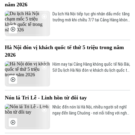
Làng nghề
năm 2026
Y tế
Thể thao
Đánh giá
Du lịch Hà Nội tiếp tục ghi nhận dấu mốc tăng
Di tích
trưởng mới khi chiều 7/7 tại Cảng Hàng không
Dinh dưỡng
Bóng đá
Giải trí
quốc tế Nội Bài, Sở Du lịch Hà Nội chào đón vị
khách quốc tế thứ 5 triệu đến Thủ đô trong
Tư vấn sức khỏe
Quần vợt
năm 2026.
Tin tức
Đã phát sóng
Hà Nội đón vị khách quốc tế thứ 5 triệu trong năm
Golf
2026
Sao
Hôm nay tại Cảng Hàng không quốc tế Nội Bài,
Điện ảnh
Sở Du lịch Hà Nội đón vị khách du lịch quốc tế
thứ 5 triệu đến Thủ đô trong năm 2026.
Thời trang
Âm nhạc
Nón lá Tri Lễ - Linh hồn từ đôi tay
Nhắc đến nón lá Hà Nội, nhiều người sẽ nghĩ
ngay đến làng Chuông - nơi nổi tiếng với nghề
làm nón hàng trăm năm tuổi. Nhưng ít ai biết
rằng, ngay tại vùng đất Thanh Oai trước đây
còn có một làng nghề khác cũng đang tích