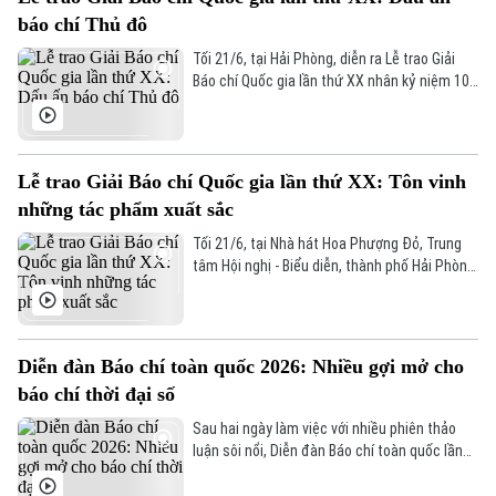
báo chí Thủ đô
Tối 21/6, tại Hải Phòng, diễn ra Lễ trao Giải
Theo dõi Hà Nội On
Báo chí Quốc gia lần thứ XX nhân kỷ niệm 101
năm Ngày Báo chí Cách mạng Việt Nam. Đây
là giải thưởng nghề nghiệp cao quý nhất của
giới báo chí cả nước, tôn vinh những tác
phẩm báo chí xuất sắc có giá trị tư tưởng,
Lễ trao Giải Báo chí Quốc gia lần thứ XX: Tôn vinh
chính trị và xã hội sâu sắc.
những tác phẩm xuất sắc
Tối 21/6, tại Nhà hát Hoa Phượng Đỏ, Trung
tâm Hội nghị - Biểu diễn, thành phố Hải Phòng,
Lễ trao Giải Báo chí Quốc gia lần thứ XX đã
diễn ra trang trọng nhân kỷ niệm 101 năm
Ngày Báo chí Cách mạng Việt Nam.
Diễn đàn Báo chí toàn quốc 2026: Nhiều gợi mở cho
báo chí thời đại số
Sau hai ngày làm việc với nhiều phiên thảo
luận sôi nổi, Diễn đàn Báo chí toàn quốc lần
thứ III trong khuôn khổ Hội Báo toàn quốc
2026 đã khép lại, để lại nhiều góc nhìn và gợi