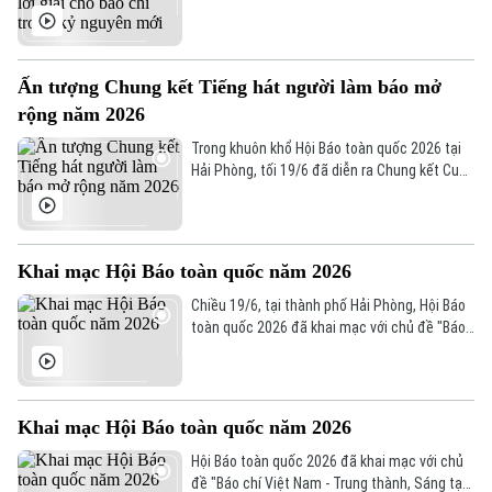
cầu ngày càng cao về tính chuyên nghiệp, tự
Liên hệ đường dây nóng (bấm để gọi)
chủ của các cơ quan báo chí, Diễn đàn Báo
chí toàn quốc lần thứ III trong khuôn khổ Hội
Tòa soạn
Tòa soạn
Báo toàn quốc 2026 đang diễn ra tại thành
Ấn tượng Chung kết Tiếng hát người làm báo mở
0865.116.699 (hotline)
0865.116.699
phố Hải Phòng đã trở thành không gian để
rộng năm 2026
những người làm báo cùng nhìn nhận thẳng
thắn các thách thức và tìm kiếm hướng đi
Trong khuôn khổ Hội Báo toàn quốc 2026 tại
cho tương lai.
Hải Phòng, tối 19/6 đã diễn ra Chung kết Cuộc
thi “Tiếng hát người làm báo mở rộng năm
2026”. Đây là hoạt động văn hóa, văn nghệ
thường niên của Hội Nhà báo Việt Nam, tạo
sân chơi để những người làm báo giao lưu,
Khai mạc Hội Báo toàn quốc năm 2026
thể hiện tài năng nghệ thuật và tăng cường
gắn kết nghề nghiệp.
Chiều 19/6, tại thành phố Hải Phòng, Hội Báo
toàn quốc 2026 đã khai mạc với chủ đề "Báo
chí Việt Nam - Trung thành, Sáng tạo, Trách
nhiệm trong kỷ nguyên mới". Đây là hoạt
động trọng tâm trong chuỗi sự kiện kỷ niệm
101 năm Ngày Báo chí Cách mạng Việt Nam,
Khai mạc Hội Báo toàn quốc năm 2026
quy tụ đông đảo các cơ quan báo chí, hội nhà
báo và những người làm báo trên cả nước.
Hội Báo toàn quốc 2026 đã khai mạc với chủ
đề "Báo chí Việt Nam - Trung thành, Sáng tạo,