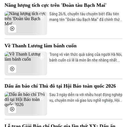
cực gìn giữ và phát triển nghề truyền thống
Năng lượng tích cực trên 'Đoàn tàu Bạch Mai'
ấy, đó là làng nón Tri Lễ.
Sáng 26/6, chuyến tàu chuyên biệt đầu tiên
mang tên "Đoàn tàu Bạch Mai" đã chính thức
khởi hành từ ga Hà Nội. Đây là mô hình vận tải
được tổ chức nhằm phục vụ nhu cầu đi lại
hằng ngày của cán bộ, nhân viên y tế Bệnh
viện Bạch Mai giữa Hà Nội và cơ sở Ninh Bình.
Về Thanh Lương làm bánh cuốn
Trong vô vàn thức quà sáng của người Hà Nội,
bánh cuốn có lẽ là món ăn nhẹ nhàng nhất.
Không cầu kỳ, nhiều nguyên liệu như bún, phở.
Chỉ là những lớp bột gạo mỏng tang ôm lấy
nhân thịt mộc nhĩ thơm nhẹ. Nhưng cũng
chính sự giản dị ấy lại trở thành thức quà
Dấu ấn báo chí Thủ đô tại Hội Báo toàn quốc 2026
"nạp năng lượng" rất riêng cho một ngày mới.
Sau 3 ngày diễn ra với nhiều hoạt động nghiệp
vụ, chuyên môn và giao lưu nghề nghiệp, Hội
Báo toàn quốc 2026 đã khép lại, để lại những
dấu ấn đậm nét về sự phát triển và đổi mới
của báo chí cách mạng Việt Nam trong kỷ
nguyên mới.
Lễ trao Giải Báo chí Quốc gia lần thứ XX: Dấu ấn