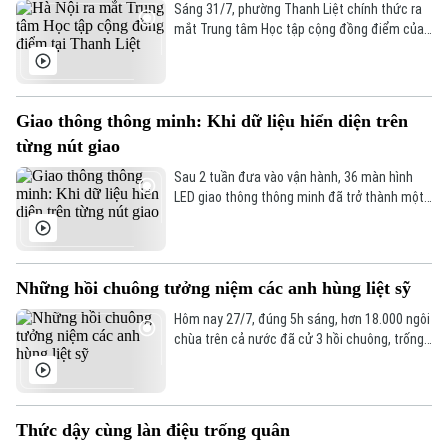
Sáng 31/7, phường Thanh Liệt chính thức ra
mắt Trung tâm Học tập cộng đồng điểm của
thành phố Hà Nội. Đây là một trong ba mô
hình thí điểm do Sở Giáo dục và Đào tạo Hà
Nội triển khai trong năm 2026, hướng tới xây
dựng không gian học tập mở và thúc đẩy
Giao thông thông minh: Khi dữ liệu hiển diện trên
phong trào học tập suốt đời gắn liền với phát
từng nút giao
triển kinh tế - xã hội địa phương.
Sau 2 tuần đưa vào vận hành, 36 màn hình
LED giao thông thông minh đã trở thành một
phần của hệ thống điều hành giao thông trên
nhiều tuyến đường trọng điểm của Hà Nội,
giúp người tham gia giao thông có thêm một
kênh tham khảo ngay trên đường và chủ động
Những hồi chuông tưởng niệm các anh hùng liệt sỹ
hơn trong việc lựa chọn hướng di chuyển.
Hôm nay 27/7, đúng 5h sáng, hơn 18.000 ngôi
chùa trên cả nước đã cử 3 hồi chuông, trống
Bát Nhã để tưởng niệm và tri ân các anh hùng
liệt sỹ. Các hoạt động tri ân, chăm lo cho các
thương bệnh binh, thân nhân các liệt sỹ, gia
đình có công với cách mạng đã và đang được
Thức dậy cùng làn điệu trống quân
triển khai sâu rộng trên khắp các địa phương,