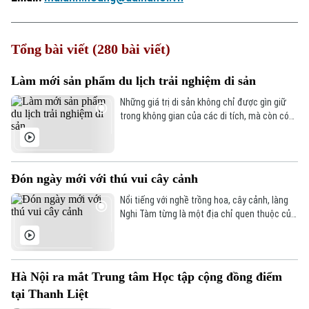
Tổng bài viết (280 bài viết)
Làm mới sản phẩm du lịch trải nghiệm di sản
Những giá trị di sản không chỉ được gìn giữ
trong không gian của các di tích, mà còn có
thể trở thành những trải nghiệm sống động
đối với du khách. Tại Hà Nội, bên cạnh những
tour tham quan quen thuộc, các sản phẩm du
lịch văn hóa đang được làm mới để kể câu
Đón ngày mới với thú vui cây cảnh
chuyện về Thăng Long nghìn năm văn hiến
theo cách gần gũi và hấp dẫn hơn.
Nổi tiếng với nghề trồng hoa, cây cảnh, làng
Nghi Tàm từng là một địa chỉ quen thuộc của
những người yêu cây ở Hà Nội. Trải qua gần
một thế kỷ, dù quá trình đô thị hóa đã khiến
diện tích vườn ngày càng thu hẹp, nhiều khu
vườn nơi đây vẫn được những người cao tuổi
Hà Nội ra mắt Trung tâm Học tập cộng đồng điểm
gìn giữ như một phần ký ức của làng nghề.
tại Thanh Liệt
Xu hướng