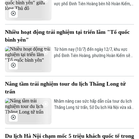
vực phố Đinh Tiên Hoàng bên hồ Hoàn Kiếm,
Hà Nội
Hà Nội
người dân sẽ bắt gặp một không gian trưng
bày và trải nghiệm rất đặc biệt. Đây là không
Chính trị
Nhịp sống Hà Nội
gian nằm trong chuỗi sự kiện "Tổ quốc bình
Thế giới
yên" do Bộ Công an phối hợp với Ủy ban nhân
Nhiều hoạt động trải nghiệm tại triển lãm "Tổ quốc
Xã hội
dân thành phố Hà Nội tổ chức nhân kỷ niệm
Người Hà Nội
bình yên"
Tin tức
Kinh tế
80 năm Ngày truyền thống lực lượng An ninh
An ninh trật tự
nhân dân.
Từ hôm nay (10/7) đến ngày 12/7, khu vực
Khoảnh khắc Hà Nội
Quân sự
phố Đinh Tiên Hoàng, phường Hoàn Kiếm sẽ
Tin tức
Nhà đất
Công nghệ
trở thành không gian triển lãm và trải nghiệm
Ẩm thực
trong chuỗi sự kiện "Tổ quốc bình yên", nhân
Hồ sơ
Cafe sáng
kỷ niệm 80 năm Ngày truyền thống lực lượng
Tin tức
Tàu và Xe
An ninh nhân dân.
Người Việt 4 phương
Nâng tầm trải nghiệm tour du lịch Thăng Long tứ
Tài chính Ngân hàng
Đầu tư
trấn
Ô tô
Giáo dục
Doanh nghiệp
Nhằm nâng cao sức hấp dẫn của tour du lịch
Căn hộ
Tàu
Thăng Long tứ trấn, Sở Du lịch Hà Nội vừa xây
Tin tức
Văn hóa
dựng sản phẩm kết nối đền Ngọc Sơn, hồ
Đất đai
Hoàn Kiếm với Thăng Long tứ trấn, đồng thời
Xe máy
Tuyển sinh
tạo thêm nhiều trải nghiệm mới cho du khách.
Tin tức
Sức khỏe
Kinh nghiệm
Du lịch Hà Nội chạm mốc 5 triệu khách quốc tế trong
Thị trường
Hướng nghiệp