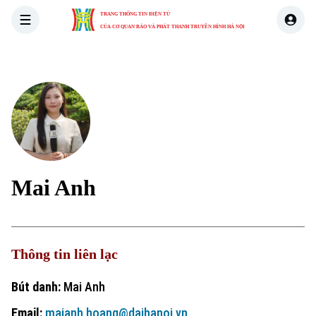
TRANG THÔNG TIN ĐIỆN TỬ
CỦA CƠ QUAN BÁO VÀ PHÁT THANH TRUYỀN HÌNH HÀ NỘI
THỜI SỰ
HÀ NỘI
THẾ GIỚI
KINH TẾ
NHÀ ĐẤT
Mai Anh
Thông tin liên lạc
Bút danh:
Mai Anh
Email:
maianh.hoang@daihanoi.vn