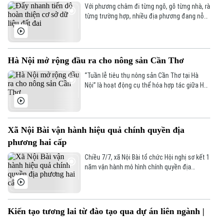
tập đoàn Công nghệ hàng đầu Việt Nam.
Với phương châm đi từng ngõ, gõ từng nhà, rà
từng trường hợp, nhiều địa phương đang nỗ
lực đẩy nhanh tiến độ hoàn thiện cơ sở dữ
liệu đất đai, góp phần xây dựng hệ thống
thông tin đất đai chính xác, đồng bộ và bền
vững trong giai đoạn mới.
Hà Nội mở rộng đầu ra cho nông sản Cần Thơ
“Tuần lễ tiêu thụ nông sản Cần Thơ tại Hà
Nội” là hoạt động cụ thể hóa hợp tác giữa Hà
Nội và Cần Thơ trong lĩnh vực công thương,
đồng thời tạo điều kiện để doanh nghiệp, hợp
tác xã và cơ sở sản xuất của Cần Thơ kết nối
trực tiếp với các hệ thống phân phối, siêu thị
Xã Nội Bài vận hành hiệu quả chính quyền địa
và doanh nghiệp bán lẻ trên địa bàn Hà Nội.
phương hai cấp
Chiều 7/7, xã Nội Bài tổ chức Hội nghị sơ kết 1
năm vận hành mô hình chính quyền địa
phương hai cấp, đánh giá kết quả công tác
xây dựng Đảng, hệ thống chính trị và phát
triển kinh tế - xã hội 6 tháng đầu năm 2026.
Đồng chí Nguyễn Thanh Tùng, Ủy viên Ban
Chuyên mục
Kiến tạo tương lai từ đào tạo qua dự án liên ngành |
Thường vụ Thành ủy, Bí thư Đảng ủy, Giám