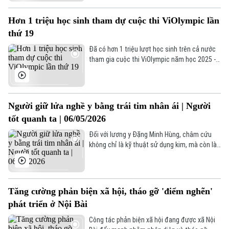
học tập trực tuyến, công nghệ đang từng
Xe máy
Tuyển sinh
bước thay đổi cách tiếp cận tri thức của học
Tin tức
Sức khỏe
Hơn 1 triệu học sinh tham dự cuộc thi ViOlympic lần
Kinh nghiệm
sinh Việt Nam.
Thị trường
thứ 19
Hướng nghiệp
Làng nghề
Y tế
Thể thao
Đã có hơn 1 triệu lượt học sinh trên cả nước
Đánh giá
tham gia cuộc thi ViOlympic năm học 2025 -
Di tích
Dinh dưỡng
2026. Trên 32,3 ngàn học sinh đã được vinh
Bóng đá
Giải trí
danh ở các bộ môn: Toán, Toán tiếng Anh,
tiếng Việt, Khoa học tự nhiên và Lịch sử và
Tư vấn sức khỏe
Quần vợt
Địa lý. Ngày 9/5, lễ trao giải ViOlympic khu vực
Tin tức
Người giữ lửa nghề y bằng trái tim nhân ái | Người
Đã phát sóng
phía Bắc đã được tổ chức tại Hà Nội, với sự
tốt quanh ta | 06/05/2026
có mặt của gần 600 học sinh tiêu biểu.
Golf
Sao
Đối với lương y Đặng Minh Hùng, châm cứu
không chỉ là kỹ thuật sử dụng kim, mà còn là
Điện ảnh
một hành trình gắn liền với triết lý sống, y đức
và bản sắc dân tộc.
Thời trang
Tăng cường phản biện xã hội, tháo gỡ 'điểm nghẽn'
Âm nhạc
phát triển ở Nội Bài
Công tác phản biện xã hội đang được xã Nội