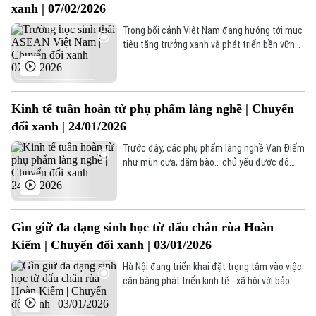
xanh | 07/02/2026
đã góp phần khẳng định vị thế hoa lan Việt
Nam trên thị trường thế giới.
Trong bối cảnh Việt Nam đang hướng tới mục
tiêu tăng trưởng xanh và phát triển bền vững,
việc đầu tư cho giáo dục môi trường ngay từ
bậc phổ thông được xem là chiến lược lâu
dài, mang lại giá trị thiết thực cho cả hiện tại
và tương lai.
Kinh tế tuần hoàn từ phụ phẩm làng nghề | Chuyển
Liên hệ đường dây nóng (bấm để gọi)
đổi xanh | 24/01/2026
Tòa soạn
Tòa soạn
Trước đây, các phụ phẩm làng nghề Vạn Điểm
0865.116.699 (hotline)
0865.116.699
như mùn cưa, dăm bào… chủ yếu được đổ
bừa bãi hoặc đem đốt. Nhưng giờ đây, các
phụ phẩm này đã được gom lại để bào chế
thành sản phẩm hữu ích như bột gỗ, giấy, bìa
catton, ván ép, ván sàn…
Gìn giữ đa dạng sinh học từ dấu chân rùa Hoàn
Kiếm | Chuyển đổi xanh | 03/01/2026
Hà Nội đang triển khai đặt trọng tâm vào việc
cân bằng phát triển kinh tế - xã hội với bảo
tồn môi trường và đa dạng sinh học. Việc bảo
vệ rùa Hoàn Kiếm nằm trong khuôn khổ lớn