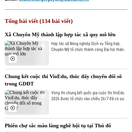
Tổng bài viết (134 bài viết)
Xã Chuyên Mỹ thành lập hợp tác xã quy mô lớn
Hợp tác xã Nông nghiệp Dịch vụ Tổng hợp
Chuyên Mỹ tổ chức thành công Đại hội thành
viên lần thứ I, nhiệm kỳ 2026 – 2031. Đây là
đại hội đầu tiên sau khi hợp nhất 5 hợp tác xã
nông nghiệp trên địa bàn xã Chuyên Mỹ.
Chung kết cuộc thi VioEdu, thúc đẩy chuyển đổi số
trong GDĐT
Vòng thi chung kết quốc gia cuộc thi VioEdu
2026 được tổ chức vào chiều 26/7 đã có sự
tham gia của hơn 3550 học sinh. Đây là ngày
hội thi đấu trí tuệ trực tiếp trên máy tính dành
cho học sinh từ lớp 1 đến lớp 8 trên toàn
quốc, góp phần tạo dựng định hướng nền
Phiên chợ sắc màu làng nghề hội tụ tại Thủ đô
tảng ứng dụng công nghệ và thúc đẩy năng