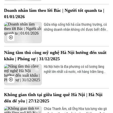
hơn: bảo tồn đa dạng sinh học và giữ gìn cân
bằng sinh thái trong bối cảnh đô thị hóa
Doanh nhân làm theo lời Bác | Người tốt quanh ta |
mạnh mẽ.
01/01/2026
Giữa nhịp sống hối hả của thương trường, có
những doanh nhân không chỉ được biết đến
bởi thành công trong kinh doanh, mà còn
được trân trọng bởi một trái tim nhân ái và
trách nhiệm với cộng đồng.
Nâng tầm thủ công mỹ nghệ Hà Nội hướng đến xuất
khẩu | Phóng sự | 31/12/2025
Hà Nội hiện là địa phương có số lượng làng
nghề lớn nhất cả nước, với hàng trăm làng
nghề và làng có nghề. Trong đó, nhóm ngành
thủ công mỹ nghệ chiếm tỷ trọng lớn, tạo việc
làm cho hàng chục nghìn lao động nông thôn.
Không gian tĩnh tại giữa làng quê Hà Nội | Hà Nội
đến để yêu | 27/12/2025
Chùa Thanh Âm, xã Ứng Hòa tựa lưng vào gò