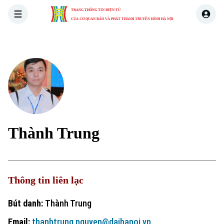
TRANG THÔNG TIN ĐIỆN TỬ
CỦA CƠ QUAN BÁO VÀ PHÁT THANH TRUYỀN HÌNH HÀ NỘI
THỜI SỰ
HÀ NỘI
THẾ GIỚI
KINH TẾ
NHÀ ĐẤT
Thành Trung
Thông tin liên lạc
Bút danh:
Thành Trung
Email:
thanhtrung.nguyen@daihanoi.vn