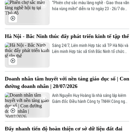
lực số cho thế hệ trẻ Việt Nam.
“Phiên chợ sắc màu làng nghề - Giao thoa văn
Xu hướng
hóa vùng miền” diễn ra từ ngày 23 - 26/7 do
Liên minh hợp tác xã thành phố Hà Nội phối
hợp với UBND phường Đại Mỗ tổ chức. Đây là
hoạt động xúc tiến thương mại nhằm quảng
bá sản phẩm, kết nối tiêu thụ hàng hóa cho
Hà Nội - Bắc Ninh thúc đẩy phát triển kinh tế tập thể
các hợp tác xã và doanh nghiệp trong và
ngoài Thủ đô.
Sáng 24/7, Liên minh Hợp tác xã TP Hà Nội và
Liên minh Hợp tác xã tỉnh Bắc Ninh tổ chức
Hội nghị ký kết Chương trình phối hợp hỗ trợ
phát triển khu vực kinh tế tập thể, hợp tác xã.
Đồng chí Bùi Huyền Mai, Ủy viên Ban Thường
vụ Thành ủy, Chủ tịch Ủy ban MTTQ Việt Nam
Doanh nhân tâm huyết với nền tảng giáo dục số | Con
TP Hà Nội tham dự.
đường doanh nhân | 20/07/2026
Anh Nguyễn Huy Hoàng là nhà sáng lập kiêm
Giám đốc Điều hành Công ty TNHH Công nghệ
& Giáo dục Medoo Vietnam. Anh Hoàng từng
tốt nghiệp Viện Đại học mở Hà Nội năm 2008
và ngay từ năm thứ 2 Đại học, anh đã là
Team Leader của FPT Software. Sau đó anh
Đẩy nhanh tiến độ hoàn thiện cơ sở dữ liệu đất đai
kinh qua rất nhiều vị trí quan trọng của các