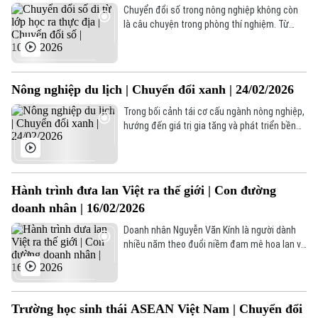
Chuyển đổi số trong nông nghiệp không còn
là câu chuyện trong phòng thí nghiệm. Từ
giảng đường, công nghệ đang đi ra thực địa,
đến với người nông dân, đi vào từng mô hình
sản xuất. Mô hình nuôi ong đa tầng tại Thạch
Thất là một ví dụ. Ở đó, dữ liệu, cảm biến và
Nông nghiệp du lịch | Chuyển đổi xanh | 24/02/2026
ứng dụng số đang làm thay đổi cách nuôi
ong, cách đào tạo và cả cách nhìn về nông
Trong bối cảnh tái cơ cấu ngành nông nghiệp,
nghiệp hiện đại.
hướng đến giá trị gia tăng và phát triển bền
vững, nhiều địa phương đã mạnh dạn chuyển
đổi mô hình sản xuất, tích hợp yếu tố du lịch
vào nông nghiệp.
Hành trình đưa lan Việt ra thế giới | Con đường
doanh nhân | 16/02/2026
Doanh nhân Nguyễn Văn Kính là người dành
nhiều năm theo đuổi niềm đam mê hoa lan và
nỗ lực đưa thương hiệu lan Việt vươn tầm
quốc tế. Bắt đầu từ những bước đi nhỏ, ông
kiên trì đầu tư nghiên cứu, mở rộng sản xuất
và xây dựng hệ sinh thái lan bài bản. Với tư
Trường học sinh thái ASEAN Việt Nam | Chuyển đổi
duy dài hạn và cách làm chuyên nghiệp, ông