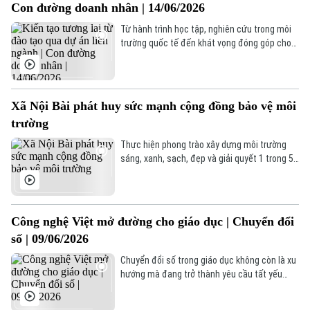
Con đường doanh nhân | 14/06/2026
đốc Công an thành phố Hà Nội đến dự và chỉ
Thời sự
đạo.
Từ hành trình học tập, nghiên cứu trong môi
trường quốc tế đến khát vọng đóng góp cho
Hà Nội
giáo dục Việt Nam, Tiến sĩ Nguyễn Phương
Hà Nội
Anh đã lựa chọn con đường khởi nghiệp bằng
tri thức. Là người sáng lập COMPA STEM, nay
Chính trị
Nhịp sống Hà Nội
Thế giới
là POTENSO, chị theo đuổi mô hình giáo dục
Xã Nội Bài phát huy sức mạnh cộng đồng bảo vệ môi
khai phóng, giúp học sinh và sinh viên khám
Xã hội
trường
phá năng lực bản thân, định hướng nghề
Người Hà Nội
Tin tức
Kinh tế
nghiệp và phát triển kỹ năng cho tương lai.
Thực hiện phong trào xây dựng môi trường
An ninh trật tự
sáng, xanh, sạch, đẹp và giải quyết 1 trong 5
Khoảnh khắc Hà Nội
Quân sự
điểm nghẽn, xã Nội Bài đã triển khai nhiều
Tin tức
Nhà đất
Công nghệ
hoạt động thiết thực, tạo chuyển biến rõ nét
Ẩm thực
Hồ sơ
trong nhận thức và hành động của cán bộ, hội
Cafe sáng
Tin tức
viên và nhân dân.
Tàu và Xe
Công nghệ Việt mở đường cho giáo dục | Chuyển đổi
Người Việt 4 phương
Tài chính Ngân hàng
số | 09/06/2026
Đầu tư
Ô tô
Giáo dục
Chuyển đổi số trong giáo dục không còn là xu
Doanh nghiệp
hướng mà đang trở thành yêu cầu tất yếu
Căn hộ
Tàu
trong quá trình đổi mới dạy và học. Từ lớp học
Tin tức
Văn hóa
thông minh, học bạ điện tử đến các nền tảng
Đất đai