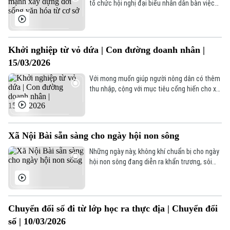
tổ chức hội nghị đại biểu nhân dân bàn việc
xây dựng đời sống văn hóa ở cơ sở năm 2026.
Khởi nghiệp từ vỏ dứa | Con đường doanh nhân |
15/03/2026
Với mong muốn giúp người nông dân có thêm
Theo dõi Hà Nội On
thu nhập, cộng với mục tiêu cống hiến cho xã
hội và bảo vệ môi trường, chị Trần Thị Thanh,
đồng sáng lập Công ty TNHH Fuwa Biotech,
cùng nhóm sáng lập đã nghiên cứu và sản
xuất các loại chất tẩy rửa tự nhiên, an toàn
Xã Nội Bài sẵn sàng cho ngày hội non sông
với sức khỏe người sử dụng từ vỏ trái cây và
phế phẩm nông sản.
Những ngày này, không khí chuẩn bị cho ngày
hội non sông đang diễn ra khẩn trương, sôi
nổi trên khắp địa bàn xã Nội Bài. Từ trụ sở
UBND xã đến các thôn, xóm, công tác chuẩn
bị đang được triển khai đồng bộ, chu đáo, thể
hiện tinh thần trách nhiệm cao của cấp ủy,
Chuyển đổi số đi từ lớp học ra thực địa | Chuyển đổi
chính quyền và nhân dân địa phương.
số | 10/03/2026