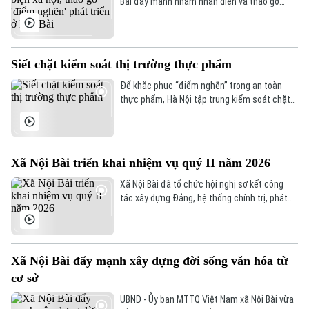
Bài đẩy mạnh nhằm nhận diện và tháo gỡ
những “điểm nghẽn” trong phát triển kinh tế -
xã hội. Nhiều ý kiến sát thực tiễn đã góp phần
hoàn thiện giải pháp, tạo đồng thuận và định
hướng phát triển bền vững cho địa phương.
Siết chặt kiểm soát thị trường thực phẩm
Để khắc phục “điểm nghẽn” trong an toàn
thực phẩm, Hà Nội tập trung kiểm soát chặt
từ khâu giết mổ, lưu thông đến tiêu thụ, trong
đó tập trung kiểm soát nguồn gốc tại chợ đầu
mối và chấm dứt giết mổ nhỏ lẻ, đưa vào cơ
sở tập trung.
Xã Nội Bài triển khai nhiệm vụ quý II năm 2026
Xã Nội Bài đã tổ chức hội nghị sơ kết công
tác xây dựng Đảng, hệ thống chính trị, phát
triển kinh tế - xã hội, quốc phòng - an ninh quý
I và triển khai nhiệm vụ quý II năm 2026.
Xã Nội Bài đẩy mạnh xây dựng đời sống văn hóa từ
cơ sở
UBND - Ủy ban MTTQ Việt Nam xã Nội Bài vừa